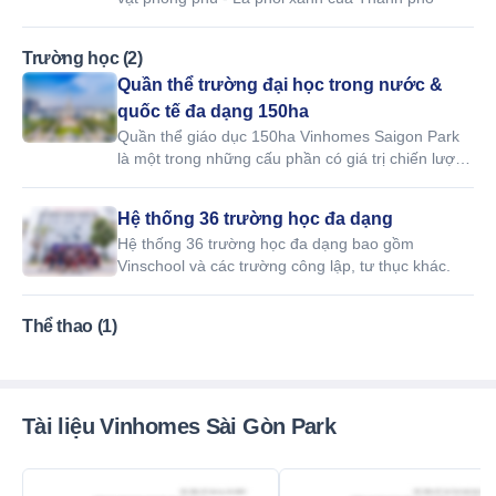
Trường học (2)
Quần thể trường đại học trong nước &
quốc tế đa dạng 150ha
Quần thể giáo dục 150ha Vinhomes Saigon Park
là một trong những cấu phần có giá trị chiến lược
nhất tại Khu đô thị Đại học quốc tế Tây Bắc
TP.HCM, thể hiện rõ mục tiêu lấy giáo dục, tri thức,
Hệ thống 36 trường học đa dạng
nghiên cứu và đổi mới sáng tạo làm hạt nhân phát
Hệ thống 36 trường học đa dạng bao gồm
triển dài hạn.
Vinschool và các trường công lập, tư thục khác.
Thể thao (1)
Tài liệu Vinhomes Sài Gòn Park
Mới nhất
Mới nhất