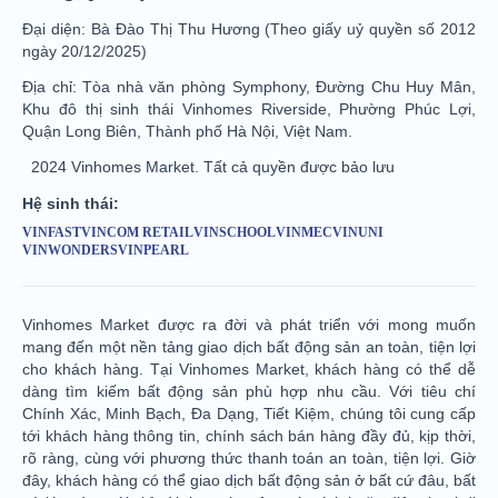
Đại diện: Bà Đào Thị Thu Hương (Theo giấy uỷ quyền số 2012
ngày 20/12/2025)
Địa chỉ: Tòa nhà văn phòng Symphony, Đường Chu Huy Mân,
Khu đô thị sinh thái Vinhomes Riverside, Phường Phúc Lợi,
Quận Long Biên, Thành phố Hà Nội, Việt Nam.
2024 Vinhomes Market. Tất cả quyền được bảo lưu
Hệ sinh thái:
VINFAST
VINCOM RETAIL
VINSCHOOL
VINMEC
VINUNI
VINWONDERS
VINPEARL
Vinhomes Market được ra đời và phát triển với mong muốn
mang đến một nền tảng giao dịch bất động sản an toàn, tiện lợi
cho khách hàng. Tại Vinhomes Market, khách hàng có thể dễ
dàng tìm kiếm bất động sản phù hợp nhu cầu. Với tiêu chí
Chính Xác, Minh Bạch, Đa Dạng, Tiết Kiệm, chúng tôi cung cấp
tới khách hàng thông tin, chính sách bán hàng đầy đủ, kịp thời,
rõ ràng, cùng với phương thức thanh toán an toàn, tiện lợi. Giờ
đây, khách hàng có thể giao dịch bất động sản ở bất cứ đâu, bất