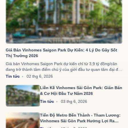
Giá Bán Vinhomes Saigon Park Dự Kiến: 4 Lý Do Gây Sốt
Thị Trường 2026
Giá bán Vinhomes Saigon Park dự kiến chỉ từ 3,9 tỷ đồng/căn
đang trở thành tâm điểm chú ý của giới đầu tư quan tâm đại đô
thị quy mô 1.080ha của Vinhomes tại Tây Bắc TP.HCM. Giữa
Tin tức
02 thg 6, 2026
thực tế nguồn cung các dự án thấp tầng quy mô lớn ngày càng
hạn chế, mức giá khởi điểm này được xem là khá khác biệt so
Liền Kề Vinhomes Sài Gòn Park: Gián Bán
với mặt bằng chung của nhiều dự án cùng phân khúc trên thị
& Cơ Hội Đầu Tư Năm 2026
trường.
Tin tức
03 thg 6, 2026
Tiến Độ Metro Bến Thành - Tham Lương:
Vinhomes Sài Gòn Park Hưởng Lợi Ra
Sao?