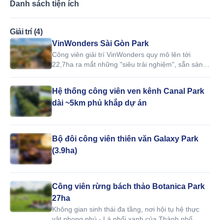
Danh sách tiện ích
Giải trí (4)
VinWonders Sài Gòn Park
Công viên giải trí VinWonders quy mô lên tới
22,7ha ra mắt những "siêu trải nghiệm", sẵn sàng
biến mỗi khoảnh khắc của cư dân trở thành một kỳ
nghỉ rực rỡ.
Hệ thống công viên ven kênh Canal Park
dài ~5km phủ khắp dự án
Bộ đôi công viên thiên văn Galaxy Park
(3.9ha)
Công viên rừng bách thảo Botanica Park
27ha
Không gian sinh thái đa tầng, nơi hội tụ hệ thực
vật phong phú - Lá phổi xanh của Thành phố