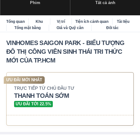
Phim
Tất cả ảnh
Tổng quan
Khu
Vị trí
Tiện ích cảnh quan
Tài liệu
Tổng mặt bằng
Giá và Quỹ căn
Đối tác
VINHOMES SAIGON PARK - BIỂU TƯỢNG
ĐÔ THỊ CÔNG VIÊN SINH THÁI TRI THỨC
MỚI CỦA TP.HCM
ƯU ĐÃI MỚI NHẤT
TRỰC TIẾP TỪ CHỦ ĐẦU TƯ
THANH TOÁN SỚM
ƯU ĐÃI TỚI 22.5%