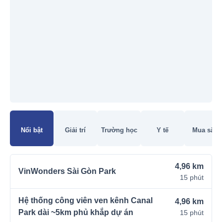
Đang tải bản đồ
Nổi bật
Giải trí
Trường học
Y tế
Mua sắm
4,96 km
VinWonders Sài Gòn Park
15 phút
Hệ thống công viên ven kênh Canal
4,96 km
Park dài ~5km phủ khắp dự án
15 phút