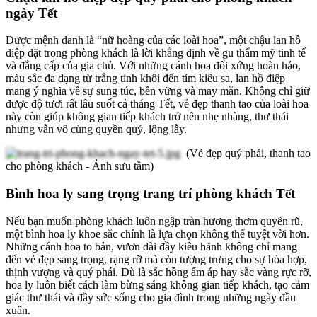
ngày Tết
Được mệnh danh là “nữ hoàng của các loài hoa”, một chậu lan hồ
điệp đặt trong phòng khách là lời khẳng định về gu thẩm mỹ tinh tế
và đẳng cấp của gia chủ. Với những cánh hoa đối xứng hoàn hảo,
màu sắc đa dạng từ trắng tinh khôi đến tím kiêu sa, lan hồ điệp
mang ý nghĩa về sự sung túc, bền vững và may mắn. Không chỉ giữ
được độ tươi rất lâu suốt cả tháng Tết, vẻ đẹp thanh tao của loài hoa
này còn giúp không gian tiếp khách trở nên nhẹ nhàng, thư thái
nhưng vẫn vô cùng quyền quý, lộng lẫy.
(Vẻ đẹp quý phái, thanh tao
cho phòng khách - Ảnh sưu tầm)
Bình hoa ly sang trọng trang trí phòng khách Tết
Nếu bạn muốn phòng khách luôn ngập tràn hương thơm quyến rũ,
một bình hoa ly khoe sắc chính là lựa chọn không thể tuyệt vời hơn.
Những cánh hoa to bản, vươn dài đầy kiêu hãnh không chỉ mang
đến vẻ đẹp sang trọng, rạng rỡ mà còn tượng trưng cho sự hòa hợp,
thịnh vượng và quý phái. Dù là sắc hồng ấm áp hay sắc vàng rực rỡ,
hoa ly luôn biết cách làm bừng sáng không gian tiếp khách, tạo cảm
giác thư thái và đầy sức sống cho gia đình trong những ngày đầu
xuân.