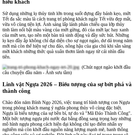
hiếu khách
Sử dụng những lọ thủy tinh lớn trong suốt đựng đầy bánh kẹo, mứt
Tết đa sắc màu là cách trang trí phòng khách ngày Tết vừa đẹp mắt,
vừa vô cùng tiện lợi. Ánh sáng lấp lánh phản chiếu qua lớp thủy
tinh làm nổi bật màu vàng của mứt gừng, đỏ của mứt lạc hay xanh
của mứt sen, tạo nên một bàn trà sinh động và đầy sức hút. Những
lọ kẹo đầy ắp không chỉ đại diện cho sự ngọt ngào, dư dả trong năm
mới mà còn thể hiện sự chu đáo, nồng hậu của gia chủ khi sẵn sàng
mời khách những thức quà xuân thơm lành ngay từ cái nhìn đầu
tiên.
(Chút ngọt ngào khởi đầu
câu chuyện đầu năm - Ảnh sưu tầm)
Linh vật Ngựa 2026 – Biểu tượng của sự bứt phá và
thành công
Chào đón năm Bính Ngọ 2026, việc trang trí hình tượng con Ngựa
trong phòng khách mang ý nghĩa phong thủy vô cùng đặc biệt.
Ngựa là biểu tượng của sự bền bỉ, tự do và "Mã Đáo Thành Công".
Một bức tượng ngựa phi nước đại bằng đồng sang trọng hay những
mô hình ngựa phong cách hiện đại không chỉ tạo điểm nhấn uy
nghiêm mà còn khởi đầu nguồn năng lượng mạnh mẽ, hanh thông
cho công việc và sự nghiệp. Đặt linh vật này ở vị trí trang trọng sẽ