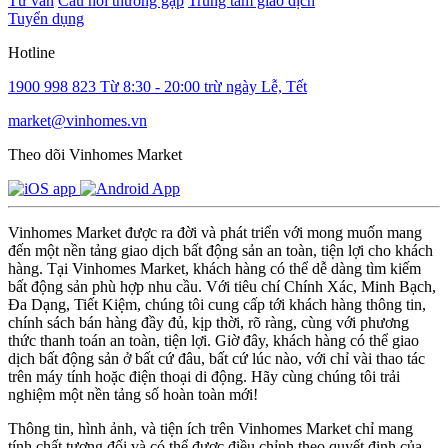
Tư vấn
Câu hỏi thường gặp
Trung tâm giao dịch
Tuyển dụng
Hotline
1900 998 823
Từ 8:30 - 20:00 trừ ngày Lễ, Tết
market@vinhomes.vn
Theo dõi Vinhomes Market
Vinhomes Market được ra đời và phát triển với mong muốn mang
đến một nền tảng giao dịch bất động sản an toàn, tiện lợi cho khách
hàng. Tại Vinhomes Market, khách hàng có thể dễ dàng tìm kiếm
bất động sản phù hợp nhu cầu. Với tiêu chí Chính Xác, Minh Bạch,
Đa Dạng, Tiết Kiệm, chúng tôi cung cấp tới khách hàng thông tin,
chính sách bán hàng đầy đủ, kịp thời, rõ ràng, cùng với phương
thức thanh toán an toàn, tiện lợi. Giờ đây, khách hàng có thể giao
dịch bất động sản ở bất cứ đâu, bất cứ lúc nào, với chỉ vài thao tác
trên máy tính hoặc điện thoại di động. Hãy cùng chúng tôi trải
nghiệm một nền tảng số hoàn toàn mới!
Thông tin, hình ảnh, và tiện ích trên Vinhomes Market chỉ mang
tính chất tương đối và có thể được điều chỉnh theo quyết định của