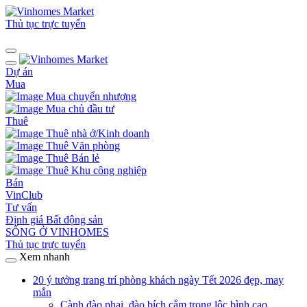
Thủ tục trực tuyến
Dự án
Mua
Mua chuyển nhượng
Mua chủ đầu tư
Thuê
Thuê nhà ở/Kinh doanh
Thuê Văn phòng
Thuê Bán lẻ
Thuê Khu công nghiệp
Bán
VinClub
Tư vấn
Định giá Bất động sản
SỐNG Ở VINHOMES
Thủ tục trực tuyến
Xem nhanh
20 ý tưởng trang trí phòng khách ngày Tết 2026 đẹp, may
mắn
Cành đào phai, đào bích cắm trong lộc bình cao.