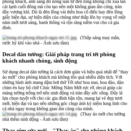
phòng khách, ánh sáng đỏ nồng nàn từ đèn lồng không chỉ xua tan
cái lạnh cuối đông mà còn tạo nên một không gian ấm cúng, tràn
đầy vượng khí. Dù là đèn lồng vải thêu hoa cổ điển hay đèn lồng
giấy hiện đại, sự hiện diện của chúng như thắp lên hy vọng về một
năm mới tươi sáng, hanh thông và rộn ràng niềm vui cho cả gia
đình.
(Thắp sáng may mắn,
rước hỷ khí vào nhà - Ảnh sưu tầm)
Decal dán tường: Giải pháp trang trí tết phòng
khách nhanh chóng, sinh động
Sử dụng decal dán tường là cách đơn giản và hiệu quả nhất để "thay
áo mới" cho phòng khách mà không tốn quá nhiều diện tích. Với
những hình ảnh mang đậm hơi thở Tết như hoa mai, hoa đào, đàn
chim én hay bộ chữ Chúc Mừng Năm Mới rực rỡ, decal giúp các
mảng tường trống trở nên sinh động và tràn đầy sức sống. Đây là
lựa chọn tuyệt vời cho các gia đình bận rộn, mang lại vẻ đẹp tươi
mới, hiện đại và tạo nên những góc chụp ảnh kỷ niệm lung linh cho
cả nhà ngay trong không gian ấm cúng của mình.
(Thay áo mới cho tường
nhà thêm sinh động - Ảnh sưu tầm)
Thay rèm cửa mới – "Thay áo" cho phòng khách