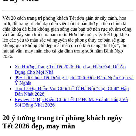
Với 20 cách trang trí phòng khách Tết đơn giản từ cây cảnh, hoa
tươi, đồ trang trí chủ đạo đến việc bài trí bàn thờ gia tiên chính là
chìa khóa để biến không gian sống của bạn trở nên rực rỡ, ấm cúng
và tràn đầy sinh khí cho năm mới. Hơn thế nữa, việc kết hợp khéo
léo các yếu tố màu sắc và nguyên tắc phong thủy cơ bản sẽ giúp
không gian không chỉ đẹp mắt mà còn có khả năng "hút lộc", thu
hút tài vận, may mắn cho cả gia đình trong suốt năm Bính Ngọ
2026.
Xu Hướng Trang Trí Tết 2026: Đẹp Lạ, Hiện Đại, Dễ Áp
Dụng Cho Mọi Nhà
99+ Lời Chúc Tết Dương Lịch 2026: Độc Đáo, Ngắn Gọn và
Ý Nghĩa
Top 17 Địa Điểm Vui Chơi Tết Ở Hà Nội "Cực Chill" Hấp
Dẫn Nhất 2026
Review 15 Địa Điểm Chơi Tết TP HCM: Hoành Tráng Và
Sôi Động Nhất 2026
20 ý tưởng trang trí phòng khách ngày
Tết 2026 đẹp, may mắn