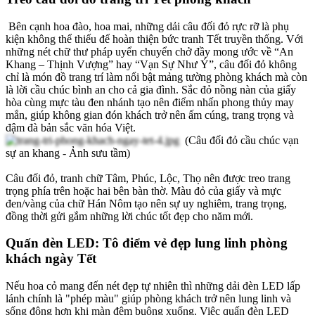
Bên cạnh hoa đào, hoa mai, những dải câu đối đỏ rực rỡ là phụ
kiện không thể thiếu để hoàn thiện bức tranh Tết truyền thống. Với
những nét chữ thư pháp uyển chuyển chở đầy mong ước về “An
Khang – Thịnh Vượng” hay “Vạn Sự Như Ý”, câu đối đỏ không
chỉ là món đồ trang trí làm nổi bật mảng tường phòng khách mà còn
là lời cầu chúc bình an cho cả gia đình. Sắc đỏ nồng nàn của giấy
hòa cùng mực tàu đen nhánh tạo nên điểm nhấn phong thủy may
mắn, giúp không gian đón khách trở nên ấm cúng, trang trọng và
đậm đà bản sắc văn hóa Việt.
(Câu đối đỏ cầu chúc vạn
sự an khang - Ảnh sưu tầm)
Câu đối đỏ, tranh chữ Tâm, Phúc, Lộc, Thọ nên được treo trang
trọng phía trên hoặc hai bên bàn thờ. Màu đỏ của giấy và mực
đen/vàng của chữ Hán Nôm tạo nên sự uy nghiêm, trang trọng,
đồng thời gửi gắm những lời chúc tốt đẹp cho năm mới.
Quấn đèn LED: Tô điểm vẻ đẹp lung linh phòng
khách ngày Tết
Nếu hoa cỏ mang đến nét đẹp tự nhiên thì những dải đèn LED lấp
lánh chính là "phép màu" giúp phòng khách trở nên lung linh và
sống động hơn khi màn đêm buông xuống. Việc quấn đèn LED