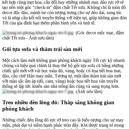
kết hợp cùng mẹt hoa, câu đối hay những nhành mai, đào rực rỡ sẽ
tạo nên một góc "check-in" đậm chất Tết xưa. Không chỉ là món đồ
decor độc đáo, mành tre còn tượng trưng cho sự dẻo dai, sung túc
và là nhịp cầu kết nối truyền thống với hiện tại, giúp không gian đón
Tết của gia đình bạn thêm phần bình yên và tinh tế.
(Góc decor mộc mạc, đậm
chất Tết xưa - Ảnh sưu tầm)
Gối tựa sofa và thảm trải sàn mới
Một cách làm mới không gian phòng khách ngày Tết cực kỳ nhanh
chóng và hiệu quả chính là thay thế bộ gối tựa sofa cũ bằng những
chiếc gối mới với vải bọc màu đỏ, vàng, hoặc có họa tiết hoa mai,
đào, câu chữ Hán may mắn. Tương tự, một tấm thảm trải sàn mới
với màu sắc ấm áp (đỏ, cam, vàng) hoặc họa tiết hoa văn truyền
thống sẽ lập tức khiến sàn nhà trông ấm cúng và sang trọng hơn.
(Ảnh sưu tầm)
Treo nhiều đèn lồng đỏ: Thắp sáng không gian
phòng khách
Những chiếc đèn lồng đỏ rực rỡ treo cao là biểu tượng cho sự may
mắn, phát đạt và niềm hạnh phúc tròn đầy. Khi được trang trí trong