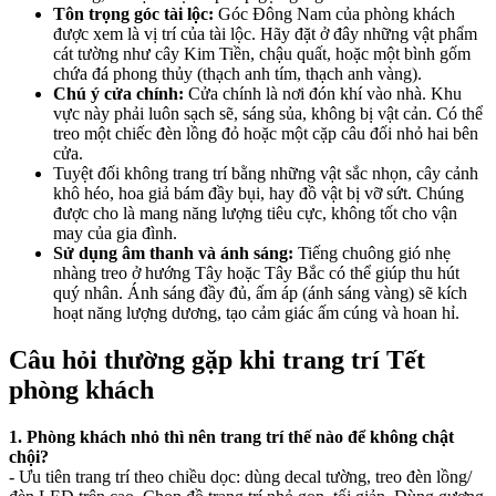
Tôn trọng góc tài lộc:
Góc Đông Nam của phòng khách
được xem là vị trí của tài lộc. Hãy đặt ở đây những vật phẩm
cát tường như cây Kim Tiền, chậu quất, hoặc một bình gốm
chứa đá phong thủy (thạch anh tím, thạch anh vàng).
Chú ý cửa chính:
Cửa chính là nơi đón khí vào nhà. Khu
vực này phải luôn sạch sẽ, sáng sủa, không bị vật cản. Có thể
treo một chiếc đèn lồng đỏ hoặc một cặp câu đối nhỏ hai bên
cửa.
Tuyệt đối không trang trí bằng những vật sắc nhọn, cây cảnh
khô héo, hoa giả bám đầy bụi, hay đồ vật bị vỡ sứt. Chúng
được cho là mang năng lượng tiêu cực, không tốt cho vận
may của gia đình.
Sử dụng âm thanh và ánh sáng:
Tiếng chuông gió nhẹ
nhàng treo ở hướng Tây hoặc Tây Bắc có thể giúp thu hút
quý nhân. Ánh sáng đầy đủ, ấm áp (ánh sáng vàng) sẽ kích
hoạt năng lượng dương, tạo cảm giác ấm cúng và hoan hỉ.
Câu hỏi thường gặp khi trang trí Tết
phòng khách
1. Phòng khách nhỏ thì nên trang trí thế nào để không chật
chội?
- Ưu tiên trang trí theo chiều dọc: dùng decal tường, treo đèn lồng/