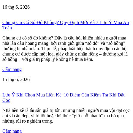
16 thg 6, 2026
Chung Cư Có Sổ Đỏ Không? Quy Định Mới Và 7 Lưu Ý Mua An
Toàn
Chung cư có sổ đỏ không? Đây là câu hỏi khiến nhiều người mua
nhà lần đầu hoang mang, bởi ranh giới giữa “sổ đỏ” và “sổ hồng”
thường bị nhầm lẫn. Thực tế, pháp luật hiện hành quy định căn hộ
chung cư được cấp một loại giấy chứng nhận riêng – thường gọi là
sổ hồng – với giá trị pháp lý không hề thua kém.
Cẩm nang
15 thg 6, 2026
Lưu Ý Khi Chọn Mua Liền Kề: 10 Điểm Cần Kiểm Tra Khi Đặt
Cọc
Nhà liền kề là tài sản giá trị lớn, nhưng nhiều người mua vội đặt cọc
chỉ vì căn đẹp, vị trí tốt hoặc lời thúc "giữ chỗ nhanh" mà bỏ qua
những rủi ro nghiêm trọng.
Cẩm nang