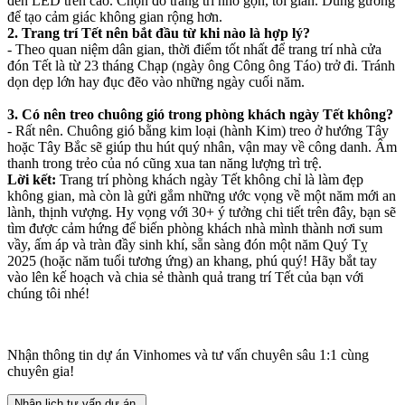
đèn LED trên cao. Chọn đồ trang trí nhỏ gọn, tối giản. Dùng gương
để tạo cảm giác không gian rộng hơn.
2. Trang trí Tết nên bắt đầu từ khi nào là hợp lý?
- Theo quan niệm dân gian, thời điểm tốt nhất để trang trí nhà cửa
đón Tết là từ 23 tháng Chạp (ngày ông Công ông Táo) trở đi. Tránh
dọn dẹp lớn hay đục đẽo vào những ngày cuối năm.
3. Có nên treo chuông gió trong phòng khách ngày Tết không?
- Rất nên. Chuông gió bằng kim loại (hành Kim) treo ở hướng Tây
hoặc Tây Bắc sẽ giúp thu hút quý nhân, vận may về công danh. Âm
thanh trong trẻo của nó cũng xua tan năng lượng trì trệ.
Lời kết:
Trang trí phòng khách ngày Tết không chỉ là làm đẹp
không gian, mà còn là gửi gắm những ước vọng về một năm mới an
lành, thịnh vượng. Hy vọng với 30+ ý tưởng chi tiết trên đây, bạn sẽ
tìm được cảm hứng để biến phòng khách nhà mình thành nơi sum
vầy, ấm áp và tràn đầy sinh khí, sẵn sàng đón một năm Quý Tỵ
2025 (hoặc năm tuổi tương ứng) an khang, phú quý!
Hãy bắt tay
vào lên kế hoạch và chia sẻ thành quả trang trí Tết của bạn với
chúng tôi nhé!
Nhận thông tin dự án Vinhomes và tư vấn chuyên sâu 1:1 cùng
chuyên gia!
Nhận lịch tư vấn dự án