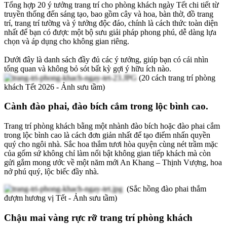
Tổng hợp 20 ý tưởng trang trí cho phòng khách ngày Tết chi tiết từ
truyền thống đến sáng tạo, bao gồm cây và hoa, bàn thờ, đồ trang
trí, trang trí tường và ý tưởng độc đáo, chính là cách thức toàn diện
nhất để bạn có được một bộ sưu giải pháp phong phú, dễ dàng lựa
chọn và áp dụng cho không gian riêng.
Dưới đây là danh sách đầy đủ các ý tưởng, giúp bạn có cái nhìn
tổng quan và không bỏ sót bất kỳ gợi ý hữu ích nào.
(20 cách trang trí phòng
khách Tết 2026 - Ảnh sưu tầm)
Cành đào phai, đào bích cắm trong lộc bình cao.
Trang trí phòng khách bằng một nhành đào bích hoặc đào phai cắm
trong lộc bình cao là cách đơn giản nhất để tạo điểm nhấn quyền
quý cho ngôi nhà. Sắc hoa thắm tươi hòa quyện cùng nét trầm mặc
của gốm sứ không chỉ làm nổi bật không gian tiếp khách mà còn
gửi gắm mong ước về một năm mới An Khang – Thịnh Vượng, hoa
nở phú quý, lộc biếc đầy nhà.
(Sắc hồng đào phai thắm
đượm hương vị Tết - Ảnh sưu tầm)
Chậu mai vàng rực rỡ trang trí phòng khách