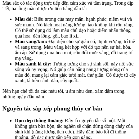
Màu sắc có tác động trực tiếp đến cảm xúc và tâm trạng. Trong dịp
Tết, ba tông màu được ưu tiên hàng đầu là:
Màu đỏ:
Biểu tượng của may mắn, hạnh phúc, niềm vui và
sức mạnh. Nó kích hoạt năng lượng, tạo không khí rộn ràng.
Có thể sử dụng đỏ làm màu chủ đạo hoặc điểm nhấn thông
qua hoa, đèn lồng, gối, bao lì xì...
Màu vàng/kim:
Đại diện cho sự giàu có, thịnh vượng, trí tuệ
và sang trọng. Màu vàng kết hợp với đỏ tạo nên sự hài hòa,
ấm áp. Sử dụng qua hoa mai, câu đối mực vàng, đồ trang trí
mạ vàng.
Màu xanh lá cây:
Tượng trưng cho sự sinh sôi, nảy nở, sức
sống và hy vọng. Nó giúp cân bằng năng lượng nóng của
màu đỏ, mang lại cảm giác tươi mát, thư giãn. Có được từ cây
xanh, lá trên cành đào, cây quất...
Nên hạn chế tối đa các màu tối, u ám như đen, xám đậm trong
những ngày đầu năm.
Nguyên tắc sắp xếp phong thủy cơ bản
Dọn dẹp thông thoáng:
Đây là nguyên tắc số một. Một
không gian bừa bộn, tắc nghẽn sẽ chặn đứng dòng chảy của
sinh khí (năng lượng tích cực). Hãy đảm bảo lối đi thông
thoáng, đồ đạc được sắp xếp gọn gàng.