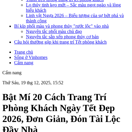
Lọ thủy tinh kẹo mứt – Sắc màu ngọt ngào và lòng
hiếu khách
Linh vật Ngựa 2026 – Biểu tượng của sự bứt phá và
thành công
Bí kíp phối màu và phong thủy "rước lộc" vào nhà
Nguyên tắc phối màu chủ đạo
Nguyên tắc sắp xếp phong thủy cơ bản
Câu hỏi thường gặp khi trang trí Tết phòng khách
Trang chủ
Sống ở Vinhomes
Cẩm nang
Cẩm nang
Thứ Sáu, 19 thg 12, 2025, 15:52
Bật Mí 20 Cách Trang Trí
Phòng Khách Ngày Tết Đẹp
2026, Đơn Giản, Đón Tài Lộc
Đầy Nhà