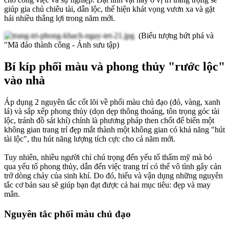
giúp gia chủ chiêu tài, dẫn lộc, thể hiện khát vọng vươn xa và gặt
hái nhiều thắng lợi trong năm mới.
(Biểu tượng bứt phá và
"Mã đáo thành công - Ảnh sưu tập)
Bí kíp phối màu và phong thủy "rước lộc"
vào nhà
Áp dụng 2 nguyên tắc cốt lõi về phối màu chủ đạo (đỏ, vàng, xanh
lá) và sắp xếp phong thủy (dọn dẹp thông thoáng, tôn trọng góc tài
lộc, tránh đồ sát khí) chính là phương pháp then chốt để biến một
không gian trang trí đẹp mắt thành một không gian có khả năng "hút
tài lộc", thu hút năng lượng tích cực cho cả năm mới.
Tuy nhiên, nhiều người chỉ chú trọng đến yếu tố thẩm mỹ mà bỏ
qua yếu tố phong thủy, dẫn đến việc trang trí có thể vô tình gây cản
trở dòng chảy của sinh khí. Do đó, hiểu và vận dụng những nguyên
tắc cơ bản sau sẽ giúp bạn đạt được cả hai mục tiêu: đẹp và may
mắn.
Nguyên tắc phối màu chủ đạo