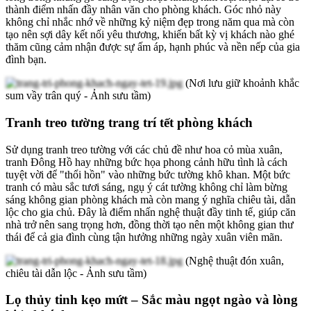
thành điểm nhấn đầy nhân văn cho phòng khách. Góc nhỏ này
không chỉ nhắc nhớ về những kỷ niệm đẹp trong năm qua mà còn
tạo nên sợi dây kết nối yêu thương, khiến bất kỳ vị khách nào ghé
thăm cũng cảm nhận được sự ấm áp, hạnh phúc và nền nếp của gia
đình bạn.
(Nơi lưu giữ khoảnh khắc
sum vầy trân quý - Ảnh sưu tầm)
Tranh treo tường trang trí tết phòng khách
Sử dụng tranh treo tường với các chủ đề như hoa cỏ mùa xuân,
tranh Đông Hồ hay những bức họa phong cảnh hữu tình là cách
tuyệt vời để "thổi hồn" vào những bức tường khô khan. Một bức
tranh có màu sắc tươi sáng, ngụ ý cát tường không chỉ làm bừng
sáng không gian phòng khách mà còn mang ý nghĩa chiêu tài, dẫn
lộc cho gia chủ. Đây là điểm nhấn nghệ thuật đầy tinh tế, giúp căn
nhà trở nên sang trọng hơn, đồng thời tạo nên một không gian thư
thái để cả gia đình cùng tận hưởng những ngày xuân viên mãn.
(Nghệ thuật đón xuân,
chiêu tài dẫn lộc - Ảnh sưu tầm)
Lọ thủy tinh kẹo mứt – Sắc màu ngọt ngào và lòng