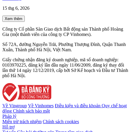
15 thg 6, 2026
Xem thêm
Công ty Cổ phần Sàn Giao dịch Bất động sản Thành phố Hoàng
Gia (một thành viên của công ty CP Vinhomes).
Số 72A, đường Nguyễn Trãi, Phường Thượng Đình, Quận Thanh
Xuân, Thành phố Hà Nội, Việt Nam.
Giấy chứng nhận đăng ký doanh nghiệp, mã số doanh nghiệp:
0103970225, đăng ký lần đầu ngày 11/06/2009, đăng ký thay đổi
lần thứ 14 ngày 12/12/2019, cấp bởi Sở Kế hoạch và Đầu tư Thành
phố Hà Nội.
Về Vingroup
Về Vinhomes
Điều kiện và điều khoản
Quy chế hoạt
động
Chính sách bảo mật
Pháp lý
Miễn trừ trách nhiệm
Chính sách cookies
Hỗ trợ