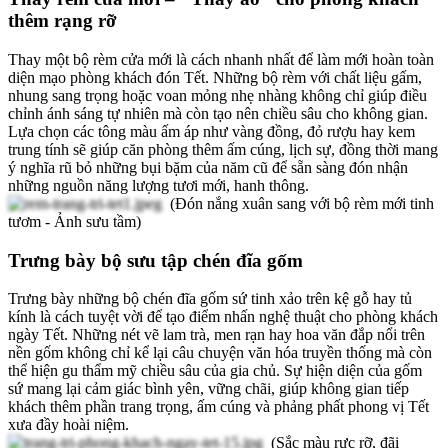
thêm rạng rỡ
Thay một bộ rèm cửa mới là cách nhanh nhất để làm mới hoàn toàn
diện mạo phòng khách đón Tết. Những bộ rèm với chất liệu gấm,
nhung sang trọng hoặc voan mỏng nhẹ nhàng không chỉ giúp điều
chỉnh ánh sáng tự nhiên mà còn tạo nên chiều sâu cho không gian.
Lựa chọn các tông màu ấm áp như vàng đồng, đỏ rượu hay kem
trung tính sẽ giúp căn phòng thêm ấm cúng, lịch sự, đồng thời mang
ý nghĩa rũ bỏ những bụi bặm của năm cũ để sẵn sàng đón nhận
những nguồn năng lượng tươi mới, hanh thông.
(Đón nắng xuân sang với bộ rèm mới tinh
tươm - Ảnh sưu tầm)
Trưng bày bộ sưu tập chén đĩa gốm
Trưng bày những bộ chén đĩa gốm sứ tinh xảo trên kệ gỗ hay tủ
kính là cách tuyệt vời để tạo điểm nhấn nghệ thuật cho phòng khách
ngày Tết. Những nét vẽ lam trà, men rạn hay hoa văn đắp nổi trên
nền gốm không chỉ kể lại câu chuyện văn hóa truyền thống mà còn
thể hiện gu thẩm mỹ chiều sâu của gia chủ. Sự hiện diện của gốm
sứ mang lại cảm giác bình yên, vững chãi, giúp không gian tiếp
khách thêm phần trang trọng, ấm cúng và phảng phất phong vị Tết
xưa đầy hoài niệm.
(Sắc màu rực rỡ, đãi