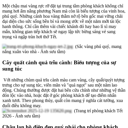
Một chậu mai vàng rực rỡ đặt tại trung tâm phòng khách không chỉ
mang hơi ấm nắng phương Nam mà còn là biểu tượng của vinh hoa,
phú quý. Những cánh hoa vàng thắm nở rộ bên gốc mai vững chãi
đại diện cho sức sống bền bỉ và mong ước về một năm mới tài lộc
hanh thông. Chỉ cần thêm vài chiếc khánh đỏ hay bao lì xì may
mắn, không gian tiếp khách sẽ ngay lập tức bừng sáng vẻ sang
trọng và ngập tràn hơi thở Tết.
(Sắc vàng phú quý, mang
nắng xuân vào nhà - Ảnh sưu tầm)
Cây quất cảnh quả trĩu cành: Biểu tượng của sự
sung túc
Với những chùm quả trĩu cành màu cam vàng, cây quất/quýt tượng
trưng cho sự sung túc, viên mãn và "quả ngọt" sau một năm lao
động. Chúng thường được đặt hai bên cửa chính như những vệ thần
đón lộc vào nhà, hoặc đặt ở góc phòng khách để tạo điểm nhấn
xanh tươi. Theo phong thủy, quất còn mang ý nghĩa cát tường, xua
đuổi điều không may.
(Trang trí phòng khách Tết
2026 - Ảnh sưu tầm)
Chậu lan hồ điệp đẹp quý phái cho phòng khách