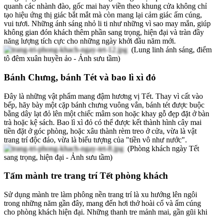
quanh các nhành đào, gốc mai hay viền theo khung cửa không chỉ
tạo hiệu ứng thị giác bắt mắt mà còn mang lại cảm giác ấm cúng,
vui tươi. Những ánh sáng nhỏ li ti như những vì sao may mắn, giúp
không gian đón khách thêm phần sang trọng, hiện đại và tràn đầy
năng lượng tích cực cho những ngày khởi đầu năm mới.
(Lung linh ánh sáng, điểm
tô đêm xuân huyền ảo - Ảnh sưu tầm)
Bánh Chưng, bánh Tét và bao lì xì đỏ
Đây là những vật phẩm mang đậm hương vị Tết. Thay vì cất vào
bếp, hãy bày một cặp bánh chưng vuông vắn, bánh tét được buộc
bằng dây lạt đỏ lên một chiếc mâm son hoặc khay gỗ đẹp đặt ở bàn
trà hoặc kệ sách. Bao lì xì đỏ có thể được kết thành hình cây mai
tiền đặt ở góc phòng, hoặc xâu thành rèm treo ở cửa, vừa là vật
trang trí độc đáo, vừa là biểu tượng của "tiền vô như nước".
(Phòng khách ngày Tết
sang trọng, hiện đại - Ảnh sưu tầm)
Tấm mành tre trang trí Tết phòng khách
Sử dụng mành tre làm phông nền trang trí là xu hướng lên ngôi
trong những năm gần đây, mang đến hơi thở hoài cổ và ấm cúng
cho phòng khách hiện đại. Những thanh tre mảnh mai, gần gũi khi