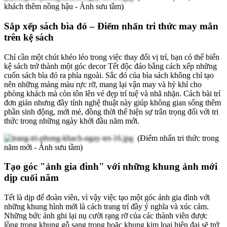
khách thêm nồng hậu - Ảnh sưu tầm)
Sắp xếp sách bìa đỏ – Điểm nhấn tri thức may mắn
trên kệ sách
Chỉ cần một chút khéo léo trong việc thay đổi vị trí, bạn có thể biến
kệ sách trở thành một góc decor Tết độc đáo bằng cách xếp những
cuốn sách bìa đỏ ra phía ngoài. Sắc đỏ của bìa sách không chỉ tạo
nên những mảng màu rực rỡ, mang lại vận may và hỷ khí cho
phòng khách mà còn tôn lên vẻ đẹp trí tuệ và nhã nhặn. Cách bài trí
đơn giản nhưng đầy tính nghệ thuật này giúp không gian sống thêm
phần sinh động, mới mẻ, đồng thời thể hiện sự trân trọng đối với tri
thức trong những ngày khởi đầu năm mới.
(Điểm nhấn tri thức trong
năm mới - Ảnh sưu tầm)
Tạo góc "ảnh gia đình" với những khung ảnh mới
dịp cuối năm
Tết là dịp để đoàn viên, vì vậy việc tạo một góc ảnh gia đình với
những khung hình mới là cách trang trí đầy ý nghĩa và xúc cảm.
Những bức ảnh ghi lại nụ cười rạng rỡ của các thành viên được
lồng trong khung gỗ sang trọng hoặc khung kim loại hiện đại sẽ trở