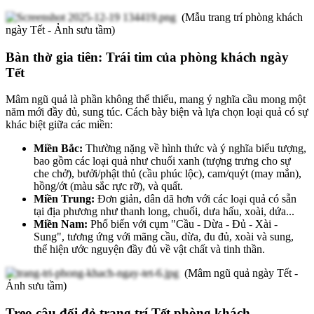
(Mẫu trang trí phòng khách
ngày Tết - Ảnh sưu tầm)
Bàn thờ gia tiên: Trái tim của phòng khách ngày
Tết
Mâm ngũ quả là phần không thể thiếu, mang ý nghĩa cầu mong một
năm mới đầy đủ, sung túc. Cách bày biện và lựa chọn loại quả có sự
khác biệt giữa các miền:
Miền Bắc:
Thường nặng về hình thức và ý nghĩa biểu tượng,
bao gồm các loại quả như chuối xanh (tượng trưng cho sự
che chở), bưởi/phật thủ (cầu phúc lộc), cam/quýt (may mắn),
hồng/ớt (màu sắc rực rỡ), và quất.
Miền Trung:
Đơn giản, dân dã hơn với các loại quả có sẵn
tại địa phương như thanh long, chuối, dưa hấu, xoài, dứa...
Miền Nam:
Phổ biến với cụm "Cầu - Dừa - Đủ - Xài -
Sung", tương ứng với mãng cầu, dừa, đu đủ, xoài và sung,
thể hiện ước nguyện đầy đủ về vật chất và tinh thần.
(Mâm ngũ quả ngày Tết -
Ảnh sưu tầm)
Treo câu đối đỏ trang trí Tết phòng khách