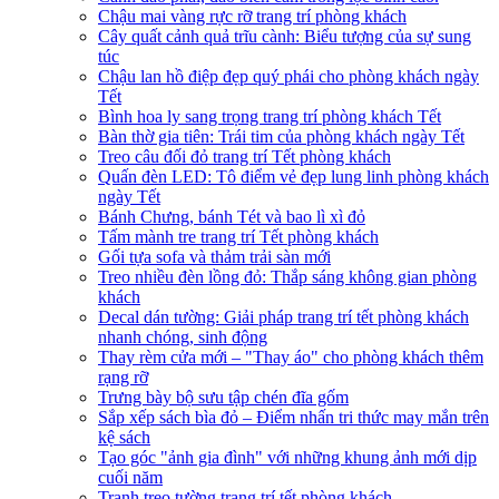
Chậu mai vàng rực rỡ trang trí phòng khách
Cây quất cảnh quả trĩu cành: Biểu tượng của sự sung
túc
Chậu lan hồ điệp đẹp quý phái cho phòng khách ngày
Tết
Bình hoa ly sang trọng trang trí phòng khách Tết
Bàn thờ gia tiên: Trái tim của phòng khách ngày Tết
Treo câu đối đỏ trang trí Tết phòng khách
Quấn đèn LED: Tô điểm vẻ đẹp lung linh phòng khách
ngày Tết
Bánh Chưng, bánh Tét và bao lì xì đỏ
Tấm mành tre trang trí Tết phòng khách
Gối tựa sofa và thảm trải sàn mới
Treo nhiều đèn lồng đỏ: Thắp sáng không gian phòng
khách
Decal dán tường: Giải pháp trang trí tết phòng khách
nhanh chóng, sinh động
Thay rèm cửa mới – "Thay áo" cho phòng khách thêm
rạng rỡ
Trưng bày bộ sưu tập chén đĩa gốm
Sắp xếp sách bìa đỏ – Điểm nhấn tri thức may mắn trên
kệ sách
Tạo góc "ảnh gia đình" với những khung ảnh mới dịp
cuối năm
Tranh treo tường trang trí tết phòng khách