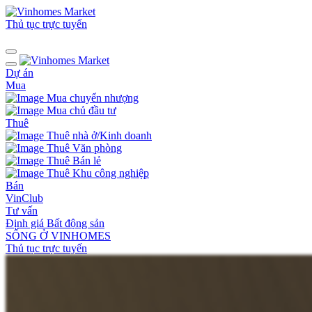
Thủ tục trực tuyến
Dự án
Mua
Mua chuyển nhượng
Mua chủ đầu tư
Thuê
Thuê nhà ở/Kinh doanh
Thuê Văn phòng
Thuê Bán lẻ
Thuê Khu công nghiệp
Bán
VinClub
Tư vấn
Định giá Bất động sản
SỐNG Ở VINHOMES
Thủ tục trực tuyến