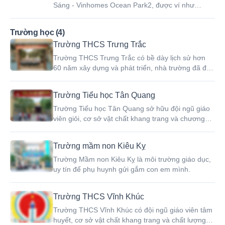
Sáng - Vinhomes Ocean Park2, được ví như
"Champs-Élysées" thu nhỏ phía Đông Thủ đô.
Trường học (4)
Trường THCS Trưng Trắc
Trường THCS Trưng Trắc có bề dày lịch sử hơn
60 năm xây dựng và phát triển, nhà trường đã đạt
được nhiều thành tích xuất sắc trong công tác giáo
dục và đào tạo học sinh.
Trường Tiểu học Tân Quang
Trường Tiểu học Tân Quang sở hữu đội ngũ giáo
viên giỏi, cơ sở vật chất khang trang và chương
trình giáo dục chất lượng.
Trường mầm non Kiêu Kỵ
Trường Mầm non Kiêu Kỵ là môi trường giáo dục,
uy tín để phụ huynh gửi gắm con em mình.
Trường THCS Vĩnh Khúc
Trường THCS Vĩnh Khúc có đội ngũ giáo viên tâm
huyết, cơ sở vật chất khang trang và chất lượng