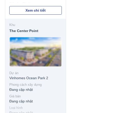
Biệt thự Tứ lập
Biệt thự Song lập
Xem chi tiết
Biệt thự Đơn lập
Khu
The Center Point
Dự án
Vinhomes Ocean Park 2
Phong cách xây dựng
Đang cập nhật
Giá bán
Đang cập nhật
Loại hình
Đang cập nhật