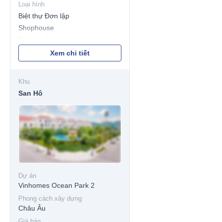
Loại hình
Biệt thự Đơn lập
Shophouse
Biệt thự Song lập
Nhà Liền kề
Xem chi tiết
Khu
San Hô
Dự án
Vinhomes Ocean Park 2
Phong cách xây dựng
Châu Âu
Giá bán