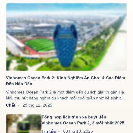
Vinhomes Ocean Park 2: Kinh Nghiệm Ăn Chơi & Các Điểm
Đến Hấp Dẫn
Vinhomes Ocean Park 2 là một điểm đến du lịch giải trí gần Hà
Nội, thu hút hàng nghìn du khách mỗi cuối tuần nhờ hệ sinh thái
"All in One" độc đáo. Khu đô thị phức hợp này sở
Chất
29 thg 12, 2025
hữu VinWonders Wave Park với 6 bể tạo sóng đa cấp độ, siêu
quần thể giải trí Grand World tái hiện cả Venice lẫn Seoul, cùng
Tổng hợp lịch trình xe buýt đến
với Quảng trường Kinh Đô Ánh Sáng lung linh với Tháp Tượng
Vinhomes Ocean Park 2, 3 mới nhất 2025
Thần Ánh Sáng cao 50m, trải nghiệm từ tắm biển nhân tạo,
Tin tức
03 thg 10, 2025