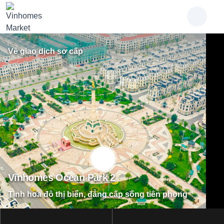
Về giao dịch sơ cấp
Vinhomes Ocean Park 2
Tinh hoa đô thị biển, đẳng cấp sống tiên phong