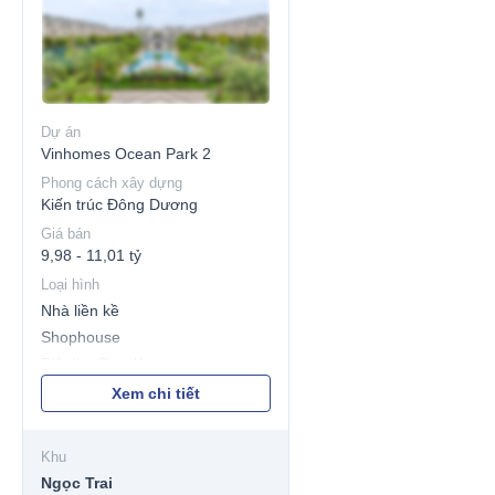
Dự án
Vinhomes Ocean Park 2
Phong cách xây dựng
Kiến trúc Đông Dương
Giá bán
9,98 - 11,01 tỷ
Loại hình
Nhà liền kề
Shophouse
Biệt thự Đơn lập
Biệt thự Song lập
Xem chi tiết
Khu
Ngọc Trai