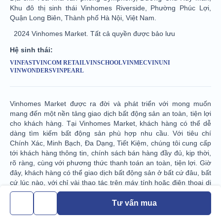
Khu đô thị sinh thái Vinhomes Riverside, Phường Phúc Lợi,
Quận Long Biên, Thành phố Hà Nội, Việt Nam.
2024 Vinhomes Market. Tất cả quyền được bảo lưu
Hệ sinh thái:
VINFAST
VINCOM RETAIL
VINSCHOOL
VINMEC
VINUNI
VINWONDERS
VINPEARL
Vinhomes Market được ra đời và phát triển với mong muốn
mang đến một nền tảng giao dịch bất động sản an toàn, tiện lợi
cho khách hàng. Tại Vinhomes Market, khách hàng có thể dễ
dàng tìm kiếm bất động sản phù hợp nhu cầu. Với tiêu chí
Chính Xác, Minh Bạch, Đa Dạng, Tiết Kiệm, chúng tôi cung cấp
tới khách hàng thông tin, chính sách bán hàng đầy đủ, kịp thời,
rõ ràng, cùng với phương thức thanh toán an toàn, tiện lợi. Giờ
đây, khách hàng có thể giao dịch bất động sản ở bất cứ đâu, bất
cứ lúc nào, với chỉ vài thao tác trên máy tính hoặc điện thoại di
động. Hãy cùng chúng tôi trải nghiệm một nền tảng số hoàn
toàn mới!
Tư vấn mua
Thông tin, hình ảnh, và tiện ích trên Vinhomes Market chỉ mang tính