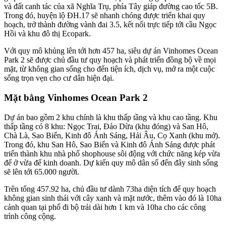
và đất canh tác của xã Nghĩa Trụ, phía Tây giáp đường cao tốc 5B.
Trong đó, huyện lộ ĐH.17 sẽ nhanh chóng được triển khai quy
hoạch, trở thành đường vành đai 3.5, kết nối trực tiếp tới cầu Ngọc
Hồi và khu đô thị Ecopark.
Với quy mô khủng lên tới hơn 457 ha, siêu dự án Vinhomes Ocean
Park 2 sẽ được chủ đầu tư quy hoạch và phát triển đồng bộ về mọi
mặt, từ không gian sống cho đến tiện ích, dịch vụ, mở ra một cuộc
sống trọn vẹn cho cư dân hiện đại.
Mặt bằng Vinhomes Ocean Park 2
Dự án bao gồm 2 khu chính là khu thấp tầng và khu cao tầng. Khu
thấp tầng có 8 khu: Ngọc Trai, Đảo Dừa (khu đóng) và San Hô,
Chà Là, Sao Biển, Kinh đô Ánh Sáng, Hải Âu, Cọ Xanh (khu mở).
Trong đó, khu San Hô, Sao Biển và Kinh đô Ánh Sáng được phát
triển thành khu nhà phố shophouse sôi động với chức năng kép vừa
để ở vừa để kinh doanh. Dự kiến quy mô dân số đến đây sinh sống
sẽ lên tới 65.000 người.
Trên tổng 457.92 ha, chủ đầu tư dành 73ha diện tích để quy hoạch
không gian sinh thái với cây xanh và mặt nước, thêm vào đó là 10ha
cảnh quan tại phố đi bộ trải dài hơn 1 km và 10ha cho các công
trình công cộng.