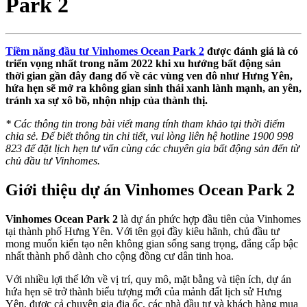
Park 2
Tiềm năng đầu tư Vinhomes Ocean Park 2
được đánh giá là có
triển vọng nhất trong năm 2022 khi xu hướng bất động sản
thời gian gần đây đang đổ về các vùng ven đô như Hưng Yên,
hứa hẹn sẽ mở ra không gian sinh thái xanh lành mạnh, an yên,
tránh xa sự xô bồ, nhộn nhịp của thành thị.
* Các thông tin trong bài viết mang tính tham khảo tại thời điểm
chia sẻ. Để biết thông tin chi tiết, vui lòng liên hệ hotline 1900 998
823 để đặt lịch hẹn tư vấn cùng các chuyên gia bất động sản đến từ
chủ đầu tư Vinhomes.
Giới thiệu dự án Vinhomes Ocean Park 2
Vinhomes Ocean Park 2
là dự án phức hợp đầu tiên của Vinhomes
tại thành phố Hưng Yên. Với tên gọi đầy kiêu hãnh, chủ đầu tư
mong muốn kiến tạo nên không gian sống sang trọng, đẳng cấp bậc
nhất thành phố dành cho cộng đồng cư dân tinh hoa.
Với nhiều lợi thế lớn về vị trí, quy mô, mặt bằng và tiện ích, dự án
hứa hẹn sẽ trở thành biểu tượng mới của mảnh đất lịch sử Hưng
Yên, được cả chuyên gia địa ốc, các nhà đầu tư và khách hàng mua