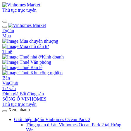
Thủ tục trực tuyến
Dự án
Mua
Mua chuyển nhượng
Mua chủ đầu tư
Thuê
Thuê nhà ở/Kinh doanh
Thuê Văn phòng
Thuê Bán lẻ
Thuê Khu công nghiệp
Bán
VinClub
Tư vấn
Định giá Bất động sản
SỐNG Ở VINHOMES
Thủ tục trực tuyến
Xem nhanh
Giới thiệu dự án Vinhomes Ocean Park 2
Tổng quan dự án Vinhomes Ocean Park 2 tại Hưng
Yên