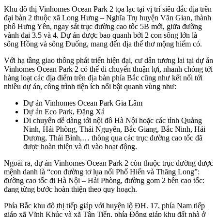
Khu đô thị Vinhomes Ocean Park 2 tọa lạc tại vị trí siêu đắc địa trên
đại bàn 2 thuộc xã Long Hưng – Nghĩa Trụ huyện Văn Gian, thành
phố Hưng Yên, ngay sát trục đường cao tốc 5B mới, giữa đường
vành đai 3.5 và 4. Dự án được bao quanh bởi 2 con sông lớn là
sông Hồng và sông Đuống, mang đến địa thế thơ mộng hiếm có.
Với hạ tầng giao thông phát triển hiện đại, cư dân tương lai tại dự án
Vinhomes Ocean Park 2 có thế di chuyển thuận lợi, nhanh chóng tới
hàng loạt các địa điểm trên địa bàn phía Bắc cũng như kết nối tới
nhiều dự án, công trình tiện ích nổi bật quanh vùng như:
Dự án Vinhomes Ocean Park Gia Lâm
Dự án Eco Park, Đặng Xá
Di chuyển dễ dàng tới nội đô Hà Nội hoặc các tỉnh Quảng
Ninh, Hải Phòng, Thái Nguyên, Bắc Giang, Bắc Ninh, Hải
Dương, Thái Bình,… thông qua các trục đường cao tốc đã
được hoàn thiện và đi vào hoạt động.
Ngoài ra, dự án Vinhomes Ocean Park 2 còn thuộc trục đường được
mệnh danh là “con đường tơ lụa nối Phố Hiến và Thăng Long”:
đường cao tốc đi Hà Nội – Hải Phòng, đường gom 2 bên cao tốc:
đang từng bước hoàn thiện theo quy hoạch.
Phía Bắc khu đô thị tiếp giáp với huyện lộ ĐH. 17, phía Nam tiếp
giáp xã Vĩnh Khúc và xã Tân Tiến, phía Đông giáp khu đất nhà ở