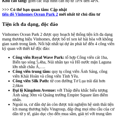
Khu cao tầng:
gồm các loại hình căn hộ từ 1PN đến 4PN.
>>> Có thể bạn quan tâm:
Cập nhật
tiến độ Vinhomes Ocean Park 2
mới nhất từ chủ đầu tư
Tiện ích đa dạng, độc đáo
Vinhomes Ocean Park 2 được quy hoạch hệ thống tiện ích đa dạng
mang thương hiệu Vinhomes, được bố trí xen kẽ hài hòa với không
gian xanh trong lành. Nổi bật nhất tại dự án phải kể đến 4 công viên
kỳ quan với thiết kế độc đáo:
Công viên Royal Wave Park:
tổ hợp Công viên cát 1ha,
Biển tạo sóng 5,4ha, Núi nhân tạo và Hồ nước mặn Laguna
lớn nhất châu Á,….
Công viên trung tâm:
quy tụ công viên Ánh Sáng, công
viên Khải Hoàn và công viên Tình Yêu.
Công viên Silk Path:
từ con đường Tơ Lụa trải dài hơn
2,6km
Đại lộ Kingdom Avenue:
với Tháp điêu khắc biểu tượng
Ánh sáng 30m và Quảng trường Empire Square làm điểm
nhấn.
Ngoài ra, cư dân dự án còn được trải nghiệm hệ sinh thái tiện
ích mang thương hiệu Vingroup, đáp ứng mọi nhu cầu của cư
dân từ y tế, giáo dục cho đến mua sắm, giải trí với trung tâm