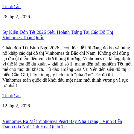
Tin dự án
26 thg 2, 2026
Sự Kiện Đón Tết 2026 Siêu Hoành Tráng Tại Các Đô Thị
Vinhomes Toàn Quốc
Chào đón Tết Bính Ngọ 2026, "cơn lốc" lễ hội đang đổ bộ và bùng
nổ khắp các đại đô thị Vinhomes từ Bắc chí Nam. Không chỉ dừng
lại ở một điểm đến vui chơi thông thường, Vinhomes đã khẳng định
vị thế là tọa độ du xuân – giải trí số 1, mang đến trải nghiệm Tết mới
mẻ cho mọi du khách. Từ đảo Hoàng Gia Vũ Yên đến siêu đô thị
biển Cần Giờ, hãy lưu ngay lịch trình "phá đảo" các đô thị
Vinhomes toàn quốc để khởi đầu một năm mới thịnh vượng và rực
rỡ nhất!
Tin dự án
12 thg 2, 2026
Vinhomes Ra Mắt Vinhomes Pearl Bay Nha Trang - Vịnh Biển
Danh Gia Nơi Tinh Hoa Quần Tụ