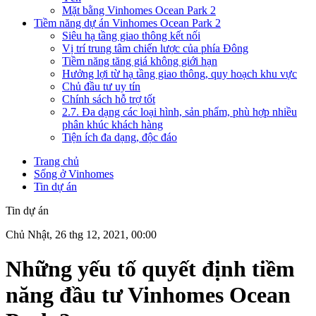
Mặt bằng Vinhomes Ocean Park 2
Tiềm năng dự án Vinhomes Ocean Park 2
Siêu hạ tầng giao thông kết nối
Vị trí trung tâm chiến lược của phía Đông
Tiềm năng tăng giá không giới hạn
Hưởng lợi từ hạ tầng giao thông, quy hoạch khu vực
Chủ đầu tư uy tín
Chính sách hỗ trợ tốt
2.7. Đa dạng các loại hình, sản phẩm, phù hợp nhiều
phân khúc khách hàng
Tiện ích đa dạng, độc đáo
Trang chủ
Sống ở Vinhomes
Tin dự án
Tin dự án
Chủ Nhật, 26 thg 12, 2021, 00:00
Những yếu tố quyết định tiềm
năng đầu tư Vinhomes Ocean