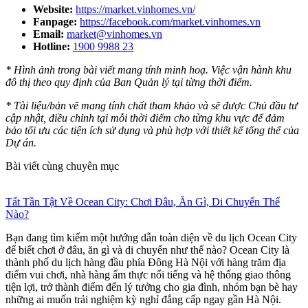
Website:
https://market.vinhomes.vn/
Fanpage:
https://facebook.com/market.vinhomes.vn
Email:
market@vinhomes.vn
Hotline:
1900 9988 23
* Hình ảnh trong bài viết mang tính minh hoạ. Việc vận hành khu
đô thị theo quy định của Ban Quản lý tại từng thời điểm.
* Tài liệu/bản vẽ mang tính chất tham khảo và sẽ được Chủ đầu tư
cập nhật, điều chỉnh tại mỗi thời điểm cho từng khu vực để đảm
bảo tối ưu các tiện ích sử dụng và phù hợp với thiết kế tổng thể của
Dự án.
Bài viết cùng chuyên mục
Tất Tần Tật Về Ocean City: Chơi Đâu, Ăn Gì, Di Chuyển Thế
Nào?
Bạn đang tìm kiếm một hướng dẫn toàn diện về du lịch Ocean City
để biết chơi ở đâu, ăn gì và di chuyển như thế nào? Ocean City là
thành phố du lịch hàng đầu phía Đông Hà Nội với hàng trăm địa
điểm vui chơi, nhà hàng ẩm thực nổi tiếng và hệ thống giao thông
tiện lợi, trở thành điểm đến lý tưởng cho gia đình, nhóm bạn bè hay
những ai muốn trải nghiệm kỳ nghỉ đẳng cấp ngay gần Hà Nội.