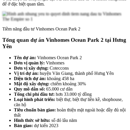
để ở đặc biệt quan tâm.
Tiềm năng đầu tư Vinhomes Ocean Park 2
Tổng quan dự án Vinhomes Ocean Park 2 tại Hưng
Yên
Tên dự án:
Vinhomes Ocean Park 2
Đơn vị quản lý:
Vinhomes
Đơn vị xây dựng:
Coteccons
Vị trí dự án:
huyện Văn Giang, thành phố Hưng Yên
Diện tích dự án:
khoảng 458 ha
Mật độ xây dựng:
chiếm khoảng 30%
Quy mô dân số:
65.000 cư dân
Tổng chi phí đầu tư:
hơn 33.000 tỷ đồng
Loại hình phát triển:
biệt thự, biệt thự liền kề, shophouse,
căn hộ
Tiêu chuẩn bàn giao:
hoàn thiện mặt ngoài hoặc đầy đủ nội
thất
Hình thức sở hữu:
sổ đỏ lâu năm
Bàn giao:
dự kiến 2023