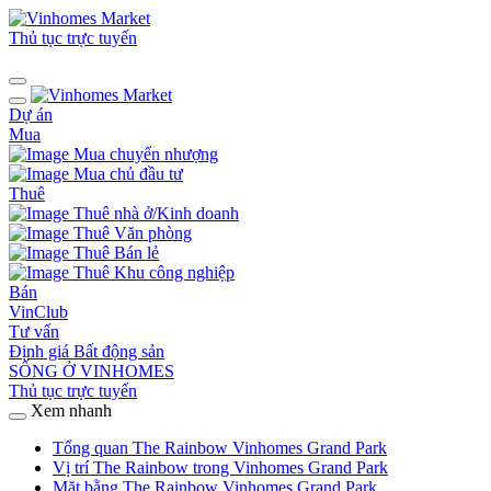
Thủ tục trực tuyến
Dự án
Mua
Mua chuyển nhượng
Mua chủ đầu tư
Thuê
Thuê nhà ở/Kinh doanh
Thuê Văn phòng
Thuê Bán lẻ
Thuê Khu công nghiệp
Bán
VinClub
Tư vấn
Định giá Bất động sản
SỐNG Ở VINHOMES
Thủ tục trực tuyến
Xem nhanh
Tổng quan The Rainbow Vinhomes Grand Park
Vị trí The Rainbow trong Vinhomes Grand Park
Mặt bằng The Rainbow Vinhomes Grand Park