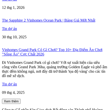
12 thg 1, 2026
The Sapphire 2 Vinhomes Ocean Park | Bảng Giá Mới Nhất
Tin dự án
30 thg 10, 2025
Vinhomes Grand Park Có Gì Chơi? Top 10+ Địa Điểm Ăn Chơi
"Sống Ảo" Cực Chất 2026
Đi Vinhomes Grand Park có gì chơi? Với sự xuất hiện của siêu
công viên Grand Park 36ha, quảng trường Golden Eagle và phố ẩm
thực đêm không ngủ, nơi đây đã trở thành 'tọa độ vàng' cho các tín
đồ mê xê dịch.
Tin dự án
09 thg 4, 2025
Xem thêm
Công ty Cổ phần Sàn Giao dịch Bất động sản Thành phố Hoàng