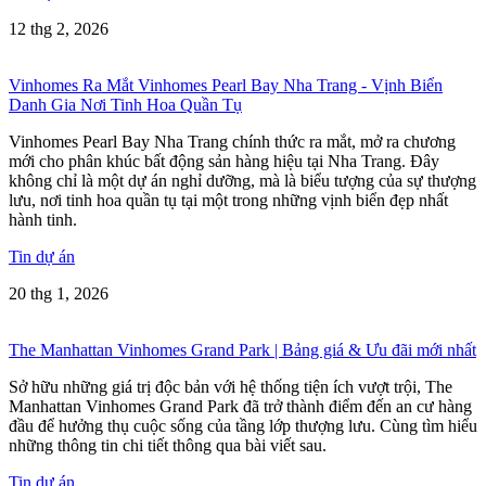
12 thg 2, 2026
Vinhomes Ra Mắt Vinhomes Pearl Bay Nha Trang - Vịnh Biển
Danh Gia Nơi Tinh Hoa Quần Tụ
Vinhomes Pearl Bay Nha Trang chính thức ra mắt, mở ra chương
mới cho phân khúc bất động sản hàng hiệu tại Nha Trang. Đây
không chỉ là một dự án nghỉ dưỡng, mà là biểu tượng của sự thượng
lưu, nơi tinh hoa quần tụ tại một trong những vịnh biển đẹp nhất
hành tinh.
Tin dự án
20 thg 1, 2026
The Manhattan Vinhomes Grand Park | Bảng giá & Ưu đãi mới nhất
Sở hữu những giá trị độc bản với hệ thống tiện ích vượt trội, The
Manhattan Vinhomes Grand Park đã trở thành điểm đến an cư hàng
đầu để hưởng thụ cuộc sống của tầng lớp thượng lưu. Cùng tìm hiểu
những thông tin chi tiết thông qua bài viết sau.
Tin dự án