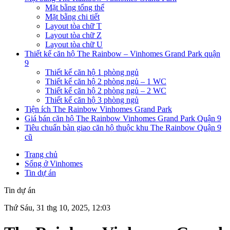
Mặt bằng tổng thể
Mặt bằng chi tiết
Layout tòa chữ T
Layout tòa chữ Z
Layout tòa chữ U
Thiết kế căn hộ The Rainbow – Vinhomes Grand Park quận
9
Thiết kế căn hộ 1 phòng ngủ
Thiết kế căn hộ 2 phòng ngủ – 1 WC
Thiết kế căn hộ 2 phòng ngủ – 2 WC
Thiết kế căn hộ 3 phòng ngủ
Tiện ích The Rainbow Vinhomes Grand Park
Giá bán căn hộ The Rainbow Vinhomes Grand Park Quận 9
Tiêu chuẩn bàn giao căn hộ thuộc khu The Rainbow Quận 9
cũ
Trang chủ
Sống ở Vinhomes
Tin dự án
Tin dự án
Thứ Sáu, 31 thg 10, 2025, 12:03