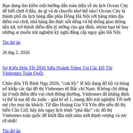
Bạn đang tìm kiếm một hướng dẫn toàn diện về du lịch Ocean City
để biết chơi ở đâu, ăn gì và di chuyển như thế nào? Ocean City là
thành phố du lịch hàng đầu phía Đông Hà Nội với hàng trăm địa
điểm vui chơi, nhà hàng ẩm thực nổi tiếng và hệ thống giao thông
tiện lợi, trở thành điểm đến lý tưởng cho gia đình, nhóm bạn bè hay
những ai muốn trải nghiệm kỳ nghỉ đẳng cấp ngay gần Hà Nội.
Tin dự án
26 thg 2, 2026
Sự Kiện Đón Tết 2026 Siêu Hoành Tráng Tại Các Đô Thị
Vinhomes Toàn Quốc
Chào đón Tết Bính Ngọ 2026, "cơn lốc" lễ hội đang đổ bộ và bùng
nổ khắp các đại đô thị Vinhomes từ Bắc chí Nam. Không chỉ dừng
lại ở một điểm đến vui chơi thông thường, Vinhomes đã khẳng định
vị thế là tọa độ du xuân – giải trí số 1, mang đến trải nghiệm Tết mới
mẻ cho mọi du khách. Từ đảo Hoàng Gia Vũ Yên đến siêu đô thị
biển Cần Giờ, hãy lưu ngay lịch trình "phá đảo" các đô thị
Vinhomes toàn quốc để khởi đầu một năm mới thịnh vượng và rực
rỡ nhất!
Tin dự án