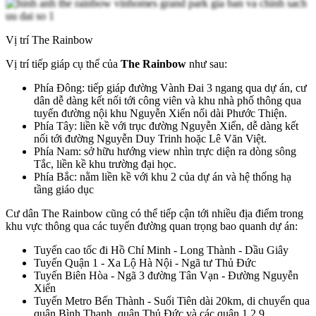
Vị trí The Rainbow
Vị trí tiếp giáp cụ thể của
The Rainbow
như sau:
Phía Đông: tiếp giáp đường Vành Đai 3 ngang qua dự án, cư
dân dễ dàng kết nối tới công viên và khu nhà phố thông qua
tuyến đường nội khu Nguyễn Xiển nối dài Phước Thiện.
Phía Tây: liền kề với trục đường Nguyễn Xiển, dễ dàng kết
nối tới đường Nguyễn Duy Trinh hoặc Lê Văn Việt.
Phía Nam: sở hữu hướng view nhìn trực diện ra dòng sông
Tắc, liền kề khu trường đại học.
Phía Bắc: nằm liền kề với khu 2 của dự án và hệ thống hạ
tầng giáo dục
Cư dân The Rainbow cũng có thể tiếp cận tới nhiều địa điểm trong
khu vực thông qua các tuyến đường quan trọng bao quanh dự án:
Tuyến cao tốc đi Hồ Chí Minh - Long Thành - Dầu Giây
Tuyến Quận 1 - Xa Lộ Hà Nội - Ngã tư Thủ Đức
Tuyến Biên Hòa - Ngã 3 đường Tân Vạn - Đường Nguyễn
Xiển
Tuyến Metro Bến Thành - Suối Tiên dài 20km, di chuyển qua
quận Bình Thạnh, quận Thủ Đức và các quận 1,2,9.