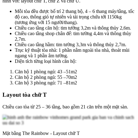
hình với: layout chữ T, chữ Z và chữ U.
Mỗi tòa đều được bố trí 2 thang bộ, 4 – 6 thang máy/tầng, tốc
độ cao, thông gió tự nhiên và tải trọng chứa tới 1150kg
(tương ứng với 15 người/thang).
Chiều cao tầng căn hộ: tim tường 3,2m và thông thủy 2,6m.
Chiều cao tầng shop chân đế: tim tường 4,4m và thông thủy
2,7m.
Chiều cao tầng hầm: tim tường 3,3m và thông thủy 2,7m.
Trục kỹ thuật tòa nhà: 1 phần nằm ngoài tòa nhà, thoát mùi
ngang và 1 phần âm tường.
Diện tích từng loại hình căn hộ:
Căn hộ 1 phòng ngủ: 43 –51m2
Căn hộ 2 phòng ngủ: 55 –70m2
Căn hộ 3 phòng ngủ: 71 –81m2
Layout tòa chữ T
Chiều cao tòa từ 25 – 36 tầng, bao gồm 21 căn trên một mặt sàn.
Mặt bằng The Rainbow - Layout chữ T