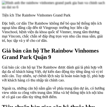
Tiện ích The Rainbow Vinhomes Grand Park
Đặc biệt, cư dân The Rainbow không thể bỏ qua hệ thống tiện ích
ngoại khu đẳng cấp đến từ Vingroup: trường học liên cấp
Vinschool, bệnh viện đa khoa quốc tế Vinmec, trung tâm thương
mại Vincom, chắc chắn sẽ đáp ứng trọn vẹn nhu cầu mua sắm, giải
trí, học tập và y tế cho cư dân.
Giá bán căn hộ The Rainbow Vinhomes
Grand Park Quận 9
Giá bán các căn hộ tại The Rainbow được đánh giá là phù hợp với
đại đa số khách hàng Việt, dự kiến dao động tùy từng tầng và vị trí
mỗi căn. Tuy nhiên, sự chênh lệch này là hoàn toàn hợp lý, phù hợp
với khách hàng có thu nhập tài chính cao.
Ngoài ra, những căn hộ nằm gần về phía trung tâm dự án, có hướng
view nhìn ra công viên trung tâm 36ha và hệ thống tiện ích nội khu
sẽ có giá cao dần tùy từng thời điểm.
Tiêu chuẩn bàn giao căn hộ thuộc khu