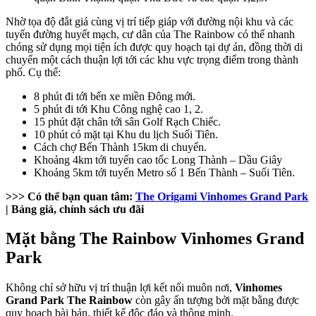
Nhờ tọa độ đắt giá cùng vị trí tiếp giáp với đường nội khu và các
tuyến đường huyết mạch, cư dân của The Rainbow có thể nhanh
chóng sử dụng mọi tiện ích được quy hoạch tại dự án, đồng thời di
chuyển một cách thuận lợi tới các khu vực trọng điểm trong thành
phố. Cụ thể:
8 phút đi tới bến xe miền Đông mới.
5 phút đi tới Khu Công nghệ cao 1, 2.
15 phút đặt chân tới sân Golf Rạch Chiếc.
10 phút có mặt tại Khu du lịch Suối Tiên.
Cách chợ Bến Thành 15km di chuyển.
Khoảng 4km tới tuyến cao tốc Long Thành – Dầu Giây
Khoảng 5km tới tuyến Metro số 1 Bến Thành – Suối Tiên.
>>> Có thể bạn quan tâm:
The Origami Vinhomes Grand Park
| Bảng giá, chính sách ưu đãi
Mặt bằng The Rainbow Vinhomes Grand
Park
Không chỉ sở hữu vị trí thuận lợi kết nối muôn nơi,
Vinhomes
Grand Park The Rainbow
còn gây ấn tượng bởi mặt bằng được
quy hoạch bài bản, thiết kế độc đáo và thông minh.