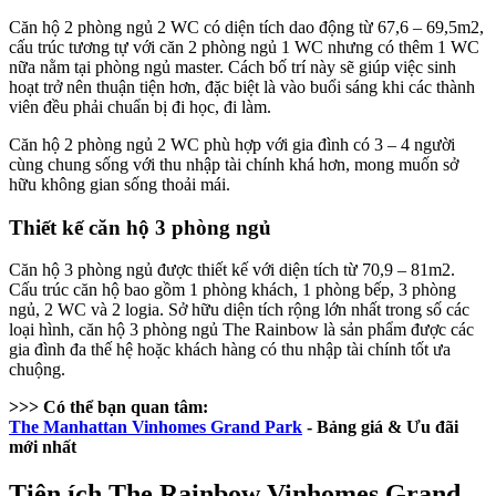
Căn hộ 2 phòng ngủ 2 WC có diện tích dao động từ 67,6 – 69,5m2,
cấu trúc tương tự với căn 2 phòng ngủ 1 WC nhưng có thêm 1 WC
nữa nằm tại phòng ngủ master. Cách bố trí này sẽ giúp việc sinh
hoạt trở nên thuận tiện hơn, đặc biệt là vào buổi sáng khi các thành
viên đều phải chuẩn bị đi học, đi làm.
Căn hộ 2 phòng ngủ 2 WC phù hợp với gia đình có 3 – 4 người
cùng chung sống với thu nhập tài chính khá hơn, mong muốn sở
hữu không gian sống thoải mái.
Thiết kế căn hộ 3 phòng ngủ
Căn hộ 3 phòng ngủ được thiết kế với diện tích từ 70,9 – 81m2.
Cấu trúc căn hộ bao gồm 1 phòng khách, 1 phòng bếp, 3 phòng
ngủ, 2 WC và 2 logia. Sở hữu diện tích rộng lớn nhất trong số các
loại hình, căn hộ 3 phòng ngủ The Rainbow là sản phẩm được các
gia đình đa thế hệ hoặc khách hàng có thu nhập tài chính tốt ưa
chuộng.
>>> Có thể bạn quan tâm:
The Manhattan Vinhomes Grand Park
- Bảng giá & Ưu đãi
mới nhất
Tiện ích The Rainbow Vinhomes Grand