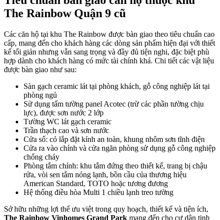
The Rainbow Quận 9 cũ
Các căn hộ tại khu The Rainbow được bàn giao theo tiêu chuẩn cao
cấp, mang đến cho khách hàng các dòng sản phẩm hiện đại với thiết
kế tối giản nhưng vẫn sang trọng và đầy đủ tiện nghi, đặc biệt phù
hợp dành cho khách hàng có mức tài chính khá. Chi tiết các vật liệu
được bàn giao như sau:
Sàn gạch ceramic lát tại phòng khách, gỗ công nghiệp lát tại
phòng ngủ
Sử dụng tấm tường panel Acotec (trừ các phần tường chịu
lực), được sơn nước 2 lớp
Tường WC lát gạch ceramic
Trần thạch cao và sơn nước
Cửa sổ: có lắp đặt kính an toàn, khung nhôm sơn tĩnh điện
Cửa ra vào chính và cửa ngăn phòng sử dụng gỗ công nghiệp
chống cháy
Phòng tắm chính: khu tắm đứng theo thiết kế, trang bị chậu
rửa, vòi sen tắm nóng lạnh, bồn cầu của thương hiệu
American Standard, TOTO hoặc tương đương
Hệ thống điều hòa Multi 1 chiều lạnh treo tường
Sở hữu những lợi thế ưu việt trong quy hoạch, thiết kế và tiện ích,
The Rainbow Vinhomes Grand Park
mang đến cho cư dân tinh