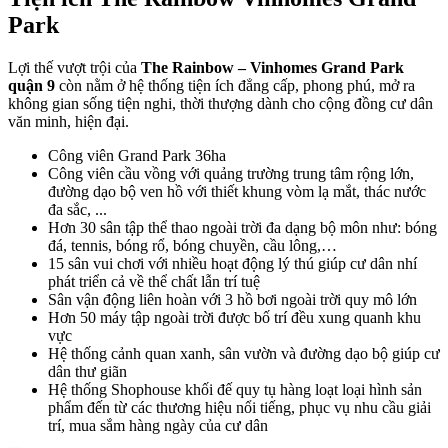
Park
Lợi thế vượt trội của
The Rainbow – Vinhomes Grand Park
quận 9
còn nằm ở hệ thống tiện ích đẳng cấp, phong phú, mở ra
không gian sống tiện nghi, thời thượng dành cho cộng đồng cư dân
văn minh, hiện đại.
Công viên Grand Park 36ha
Công viên cầu vồng với quảng trường trung tâm rộng lớn,
đường dạo bộ ven hồ với thiết khung vòm lạ mắt, thác nước
đa sắc, ...
Hơn 30 sân tập thể thao ngoài trời đa dạng bộ môn như: bóng
đá, tennis, bóng rổ, bóng chuyền, cầu lông,…
15 sân vui chơi với nhiều hoạt động lý thú giúp cư dân nhí
phát triển cả về thể chất lẫn trí tuệ
Sân vận động liên hoàn với 3 hồ bơi ngoài trời quy mô lớn
Hơn 50 máy tập ngoài trời được bố trí đều xung quanh khu
vực
Hệ thống cảnh quan xanh, sân vườn và đường dạo bộ giúp cư
dân thư giãn
Hệ thống Shophouse khối đế quy tụ hàng loạt loại hình sản
phẩm đến từ các thương hiệu nổi tiếng, phục vụ nhu cầu giải
trí, mua sắm hàng ngày của cư dân