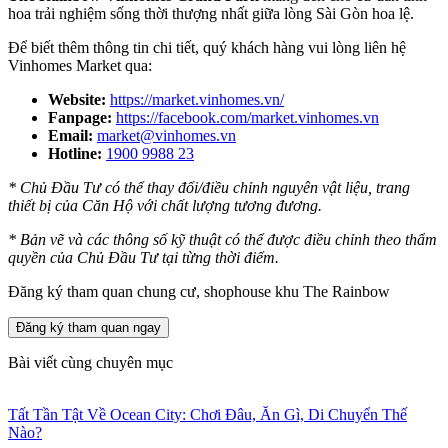
hoa trải nghiệm sống thời thượng nhất giữa lòng Sài Gòn hoa lệ.
Để biết thêm thông tin chi tiết, quý khách hàng vui lòng liên hệ
Vinhomes Market qua:
Website:
https://market.vinhomes.vn/
Fanpage:
https://facebook.com/market.vinhomes.vn
Email:
market@vinhomes.vn
Hotline:
1900 9988 23
* Chủ Đầu Tư có thể thay đổi/điều chỉnh nguyên vật liệu, trang
thiết bị của Căn Hộ với chất lượng tương đương.
* Bản vẽ và các thông số kỹ thuật có thể được điều chỉnh theo thẩm
quyền của Chủ Đầu Tư tại từng thời điểm.
Đăng ký tham quan chung cư, shophouse khu The Rainbow
Đăng ký tham quan ngay
Bài viết cùng chuyên mục
Tất Tần Tật Về Ocean City: Chơi Đâu, Ăn Gì, Di Chuyển Thế
Nào?