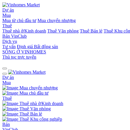
Dự án
Mua
Mua từ chủ đầu tư
Mua chuyển nhượng
Thuê
Thuê nhà ở/Kinh doanh
Thuê Văn phòng
Thuê Bán lẻ
Thuê Khu côn
Bán
VinClub
Dịch vụ
Tư vấn
Định giá Bất động sản
SỐNG Ở VINHOMES
Thủ tục trực tuyến
Dự án
Mua
Mua chuyển nhượng
Mua chủ đầu tư
Thuê
Thuê nhà ở/Kinh doanh
Thuê Văn phòng
Thuê Bán lẻ
Thuê Khu công nghiệp
Bán
VinClub