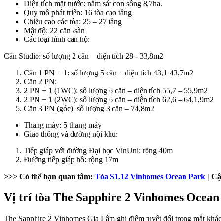
Diện tích mặt nước: nằm sát con sông 8,7ha.
Quy mô phát triển: 16 tòa cao tầng
Chiều cao các tòa: 25 – 27 tầng
Mật độ: 22 căn /sàn
Các loại hình căn hộ:
Căn Studio: số lượng 2 căn – diện tích 28 - 33,8m2
Căn 1 PN + 1: số lượng 5 căn – diện tích 43,1-43,7m2
Căn 2 PN:
2 PN + 1 (1WC): số lượng 6 căn – diện tích 55,7 – 55,9m2
2 PN + 1 (2WC): số lượng 6 căn – diện tích 62,6 – 64,1,9m2
Căn 3 PN (góc): số lượng 3 căn – 74,8m2
Thang máy: 5 thang máy
Giao thông và đường nội khu:
Tiếp giáp với đường Đại học VinUni: rộng 40m
Đường tiếp giáp hồ: rộng 17m
>>> Có thể bạn quan tâm:
Tòa S1.12 Vinhomes Ocean Park
| Cậ
Vị trí tòa The Sapphire 2 Vinhomes Ocean
The Sapphire 2 Vinhomes Gia Lâm ghi điểm tuyệt đối trong mắt khá