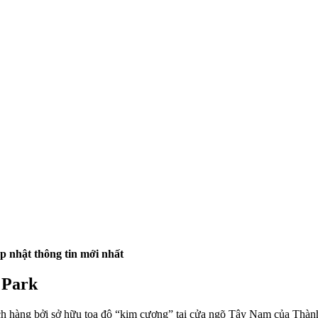
p nhật thông tin mới nhất
 Park
ch hàng bởi sở hữu tọa độ “kim cương” tại cửa ngõ Tây Nam của Thành