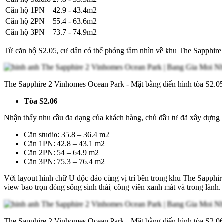
Căn hộ 1PN
42.9 - 43.4m2
Căn hộ 2PN
55.4 - 63.6m2
Căn hộ 3PN
73.7 - 74.9m2
Từ căn hộ S2.05, cư dân có thể phóng tầm nhìn về khu The Sapphire
The Sapphire 2 Vinhomes Ocean Park - Mặt bằng điển hình tòa S2.0
Tòa S2.06
Nhận thấy nhu cầu đa dạng của khách hàng, chủ đầu tư đã xây dựng 4 l
Căn studio: 35.8 – 36.4 m2
Căn 1PN: 42.8 – 43.1 m2
Căn 2PN: 54 – 64.9 m2
Căn 3PN: 75.3 – 76.4 m2
Với layout hình chữ U độc đáo cùng vị trí bên trong khu The Sapphi
view bao trọn dòng sông sinh thái, công viên xanh mát và trong lành
The Sapphire 2 Vinhomes Ocean Park - Mặt bằng điển hình tòa S2.0