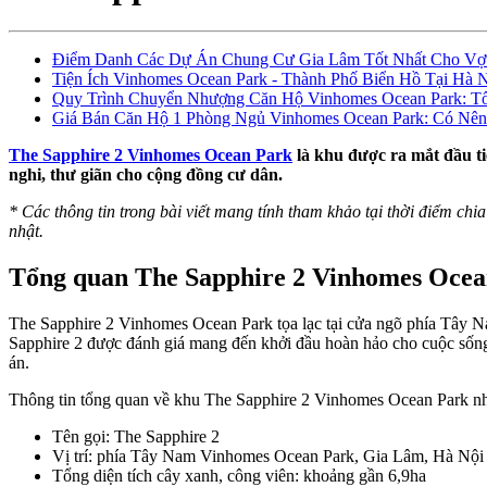
Điểm Danh Các Dự Án Chung Cư Gia Lâm Tốt Nhất Cho Vợ
Tiện Ích Vinhomes Ocean Park - Thành Phố Biển Hồ Tại Hà 
Quy Trình Chuyển Nhượng Căn Hộ Vinhomes Ocean Park: T
Giá Bán Căn Hộ 1 Phòng Ngủ Vinhomes Ocean Park: Có N
The Sapphire 2 Vinhomes Ocean Park
là khu được ra mắt đầu ti
nghi, thư giãn cho cộng đồng cư dân.
* Các thông tin trong bài viết mang tính tham khảo tại thời điểm chia
nhật.
Tổng quan The Sapphire 2 Vinhomes Ocea
The Sapphire 2 Vinhomes Ocean Park tọa lạc tại cửa ngõ phía Tây Na
Sapphire 2 được đánh giá mang đến khởi đầu hoàn hảo cho cuộc sống 
án.
Thông tin tổng quan về khu The Sapphire 2 Vinhomes Ocean Park nh
Tên gọi: The Sapphire 2
Vị trí: phía Tây Nam Vinhomes Ocean Park, Gia Lâm, Hà Nội
Tổng diện tích cây xanh, công viên: khoảng gần 6,9ha