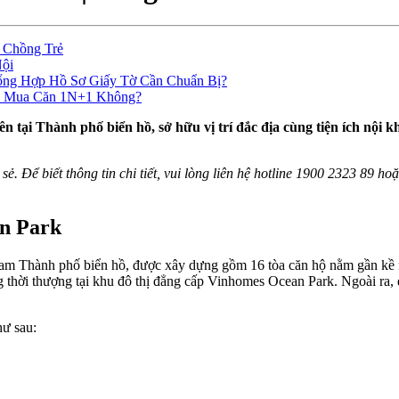
 Chồng Trẻ
Nội
ổng Hợp Hồ Sơ Giấy Tờ Cần Chuẩn Bị?
ên Mua Căn 1N+1 Không?
ên tại Thành phố biển hồ, sở hữu vị trí đắc địa cùng tiện ích nội 
 sẻ. Để biết thông tin chi tiết, vui lòng liên hệ hotline 1900 2323 89 h
n Park
m Thành phố biển hồ, được xây dựng gồm 16 tòa căn hộ nằm gần kề nha
thời thượng tại khu đô thị đẳng cấp Vinhomes Ocean Park. Ngoài ra, 
ư sau: