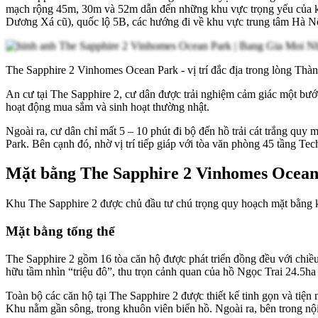
mạch rộng 45m, 30m và 52m dẫn đến những khu vực trọng yếu của khu 
Dương Xá cũ), quốc lộ 5B, các hướng đi về khu vực trung tâm Hà N
The Sapphire 2 Vinhomes Ocean Park - vị trí đắc địa trong lòng Thà
An cư tại The Sapphire 2, cư dân được trải nghiệm cảm giác một bướ
hoạt động mua sắm và sinh hoạt thường nhật.
Ngoài ra, cư dân chỉ mất 5 – 10 phút đi bộ đến hồ trải cát trắng qu
Park. Bên cạnh đó, nhờ vị trí tiếp giáp với tòa văn phòng 45 tầng T
Mặt bằng The Sapphire 2 Vinhomes Ocea
Khu The Sapphire 2 được chủ đầu tư chú trọng quy hoạch mặt bằng 
Mặt bằng tổng thể
The Sapphire 2 gồm 16 tòa căn hộ được phát triển đồng đều với chi
hữu tầm nhìn “triệu đô”, thu trọn cảnh quan của hồ Ngọc Trai 24.5ha
Toàn bộ các căn hộ tại The Sapphire 2 được thiết kế tinh gọn và tiệ
Khu nằm gần sông, trong khuôn viên biển hồ. Ngoài ra, bên trong nộ