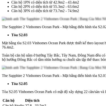
Căn hộ 1PN có diện tích từ 42.9m2 - 43.4m2
Căn hộ 2PN có diện tích từ 55.3m2 - 63.6m2
Căn hộ 3PN có diện tích từ 73.7m2 - 74.9m2
The Sapphire 2 Vinhomes Ocean Park - Mặt bằng điển hình tòa S2.0
Tòa S2.03
Mặt bằng tòa S2.03 Vinhomes Ocean Park được thiết kế theo layout h
76.4m2.
Toàn bộ căn hộ nằm ở hướng Tây Bắc, Tây Nam, Đông Nam đều có vie
hộ hướng Đông Bắc có tầm nhìn hướng ra chuỗi sân tập thể thao: bóng
The Sapphire 2 Vinhomes Ocean Park - Mặt bằng điển hình tòa S2.0
Tòa S2.05
Tòa S2.05 Vinhomes Ocean Park có mật độ xây dựng 22 căn/sàn và la
Căn hộ
Diện tích
Căn hộ Studio
27.8 - 33.5m2