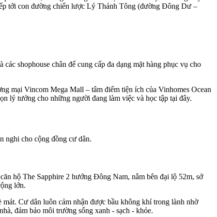
c tiếp tới con đường chiến lược Lý Thánh Tông (đường Đông Dư –
 là các shophouse chân đế cung cấp đa dạng mặt hàng phục vụ cho
 thương mại Vincom Mega Mall – tâm điểm tiện ích của Vinhomes Ocean
họn lý tưởng cho những người đang làm việc và học tập tại đây.
n nghi cho cộng đồng cư dân.
ác căn hộ The Sapphire 2 hướng Đông Nam, nằm bên đại lộ 52m, sở
rộng lớn.
 hè mát. Cư dân luôn cảm nhận được bầu không khí trong lành nhờ
nhà, đảm bảo môi trường sống xanh - sạch - khỏe.