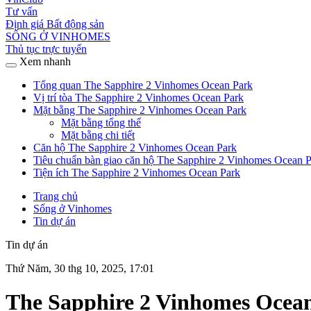
Tư vấn
Định giá Bất động sản
SỐNG Ở VINHOMES
Thủ tục trực tuyến
Xem nhanh
Tổng quan The Sapphire 2 Vinhomes Ocean Park
Vị trí tòa The Sapphire 2 Vinhomes Ocean Park
Mặt bằng The Sapphire 2 Vinhomes Ocean Park
Mặt bằng tổng thể
Mặt bằng chi tiết
Căn hộ The Sapphire 2 Vinhomes Ocean Park
Tiêu chuẩn bàn giao căn hộ The Sapphire 2 Vinhomes Ocean 
Tiện ích The Sapphire 2 Vinhomes Ocean Park
Trang chủ
Sống ở Vinhomes
Tin dự án
Tin dự án
Thứ Năm, 30 thg 10, 2025, 17:01
The Sapphire 2 Vinhomes Ocean