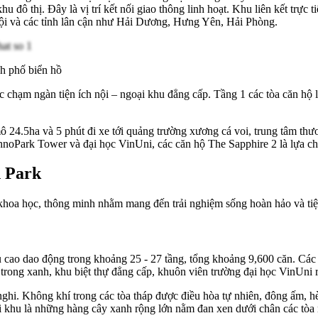
đô thị. Đây là vị trí kết nối giao thông linh hoạt. Khu liên kết trự
ội và các tỉnh lân cận như Hải Dương, Hưng Yên, Hải Phòng.
nh phố biển hồ
c chạm ngàn tiện ích nội – ngoại khu đẳng cấp. Tầng 1 các tòa căn hộ
y mô 24.5ha và 5 phút đi xe tới quảng trường xương cá voi, trung tâm
echnoPark Tower và đại học VinUni, các căn hộ The Sapphire 2 là lựa c
n Park
khoa học, thông minh nhằm mang đến trải nghiệm sống hoàn hảo và tiệ
ều cao dao động trong khoảng 25 - 27 tầng, tổng khoảng 9,600 căn. C
 trong xanh, khu biệt thự đẳng cấp, khuôn viên trường đại học VinUni 
n nghi. Không khí trong các tòa tháp được điều hòa tự nhiên, đông ấm,
i khu là những hàng cây xanh rộng lớn nằm đan xen dưới chân các tòa 