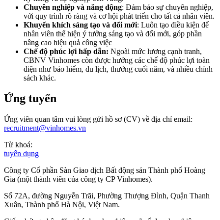
Chuyên nghiệp và năng động
: Đảm bảo sự chuyên nghiệp,
với quy trình rõ ràng và cơ hội phát triển cho tất cả nhân viên.
Khuyến khích sáng tạo và đổi mới
: Luôn tạo điều kiện để
nhân viên thể hiện ý tưởng sáng tạo và đổi mới, góp phần
nâng cao hiệu quả công việc
Chế độ phúc lợi hấp dẫn:
Ngoài mức lương cạnh tranh,
CBNV Vinhomes còn được hưởng các chế độ phúc lợi toàn
diện như bảo hiểm, du lịch, thưởng cuối năm, và nhiều chính
sách khác.
Ứng tuyển
Ứng viên quan tâm vui lòng gửi hồ sơ (CV) về địa chỉ email:
recruitment@vinhomes.vn
Từ khoá:
tuyển dụng
Công ty Cổ phần Sàn Giao dịch Bất động sản Thành phố Hoàng
Gia (một thành viên của công ty CP Vinhomes).
Số 72A, đường Nguyễn Trãi, Phường Thượng Đình, Quận Thanh
Xuân, Thành phố Hà Nội, Việt Nam.