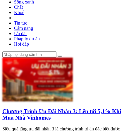
Sống xanh
Chất
Khoẻ
Tin tức
Cẩm nang
Ưu đãi
Pháp lý dự án
Hỏi đáp
Chương Trình Ưu Đãi Nhân 3: Lên tới 5,1% Khi
Mua Nhà Vinhomes
Siêu quà tặng ưu đãi nhân 3 là chương trình tri ân đặc biệt được