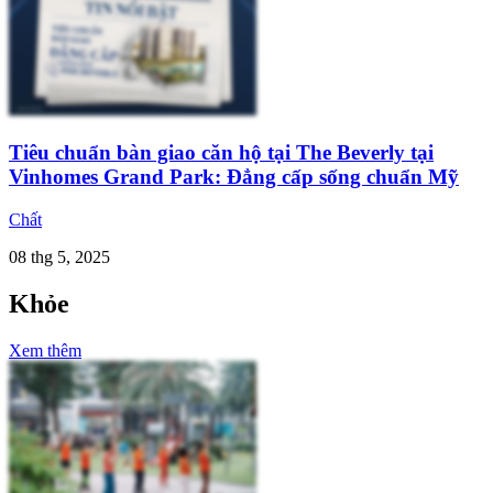
Tiêu chuẩn bàn giao căn hộ tại The Beverly tại
Vinhomes Grand Park: Đẳng cấp sống chuẩn Mỹ
Chất
08 thg 5, 2025
Khỏe
Xem thêm