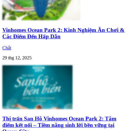
Vinhomes Ocean Park 2: Kinh Nghiệm Ăn Chơi &
Các Điểm Đến Hấp Dẫn
Chất
29 thg 12, 2025
Thị trấn San Hô Vinhomes Ocean Park 2: Tâm
điểm kết nối – Tiềm năng sinh lời bền vững tại