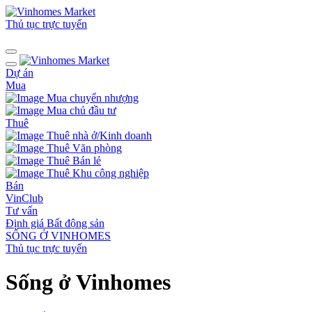
Thủ tục trực tuyến
Dự án
Mua
Mua chuyển nhượng
Mua chủ đầu tư
Thuê
Thuê nhà ở/Kinh doanh
Thuê Văn phòng
Thuê Bán lẻ
Thuê Khu công nghiệp
Bán
VinClub
Tư vấn
Định giá Bất động sản
SỐNG Ở VINHOMES
Thủ tục trực tuyến
Sống ở Vinhomes