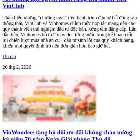
VinClub
Thấu hiểu những "chướng ngại" trên hành trình đầu tư bất động sản
thông thái, VinClub và Vinhomes chính thức hợp tác mang đến cho
quý thành viên trải nghiệm đầu tư độc bản, xứng tầm đẳng cấp. Lần
đầu tiên, Vinhomes hỗ trợ "may đo" từng bước trong kế hoạch tối
ưu chiến lược mua nhà an cư - đầu tư sinh lời của quý khách hàng,
khiến mọi quyết định trở nên đơn giản hơn bao giờ hết.
Ưu đãi
26 thg 2, 2026
VinWonders tặng bộ đôi ưu đãi khủng chào mừng
kỷ niệm 70 năm Ngày Giải phóng Thủ đô