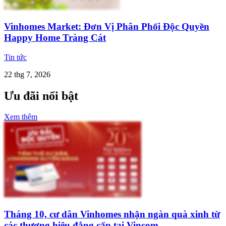
Vinhomes Market: Đơn Vị Phân Phối Độc Quyền
Happy Home Tràng Cát
Tin tức
22 thg 7, 2026
Ưu đãi nổi bật
Xem thêm
Tháng 10, cư dân Vinhomes nhận ngàn quà xinh từ
các thương hiệu đẳng cấp tại Vincom