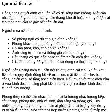
tạo nhà liền kề
Công năng quyết định căn liền kề có dễ sống hay không. Một căn
nhà đẹp nhưng bí, thiếu sáng, cầu thang khó đi hoặc không được cải
tạo theo nhu cầu sẽ gây bất tiện lâu dài.
Người mua nên kiểm tra nhanh:
Số phòng ngủ có đủ cho gia đình không?
Phòng khách, bếp, phòng thờ bố trí có hợp lý không?
Có sân phơi, kho, chỗ đỗ xe không?
Ánh sáng tự nhiên và thông gió có tốt không?
Cầu thang có quá dốc hoặc chiếm nhiều diện tích không?
Gia đình có người già, trẻ nhỏ sử dụng có thuận tiện không?
Ngoài công năng hiện tại, cần hỏi rõ quy định cải tạo. Nhiều khu
liền kề có quy định đồng bộ về màu sơn, mặt tiền, mái che, ban
công, chiều cao, số tầng hoặc biển hiệu. Nếu mua với mục đích vừa
ở vừa kinh doanh, càng phải kiểm tra kỹ việc có được kinh doanh
tại nhà hay không.
Phong thủy có thể cân nhắc thêm, nhất là hướng nhà, hướng bếp,
cầu thang, phòng thờ, nhà vệ sinh, ánh sáng và thông gió. Tuy
nhiên, phong thủy không nên lấn át pháp lý, chất lượng xây dựng,
vị trí và tài chính. Một căn nhà hợp hướng nhưng pháp lý mập mờ