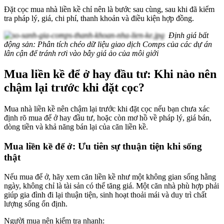
Đặt cọc mua nhà liền kề chỉ nên là bước sau cùng, sau khi đã kiểm
tra pháp lý, giá, chi phí, thanh khoản và điều kiện hợp đồng.
Định giá bất
động sản: Phân tích chéo dữ liệu giao dịch Comps của các dự án
lân cận để tránh rơi vào bẫy giá ảo của môi giới
Mua liền kề để ở hay đầu tư: Khi nào nên
chậm lại trước khi đặt cọc?
Mua nhà liền kề nên chậm lại trước khi đặt cọc nếu bạn chưa xác
định rõ mua để ở hay đầu tư, hoặc còn mơ hồ về pháp lý, giá bán,
dòng tiền và khả năng bán lại của căn liền kề.
Mua liền kề để ở: Ưu tiên sự thuận tiện khi sống
thật
Nếu mua để ở, hãy xem căn liền kề như một không gian sống hằng
ngày, không chỉ là tài sản có thể tăng giá. Một căn nhà phù hợp phải
giúp gia đình đi lại thuận tiện, sinh hoạt thoải mái và duy trì chất
lượng sống ổn định.
Người mua nên kiểm tra nhanh: