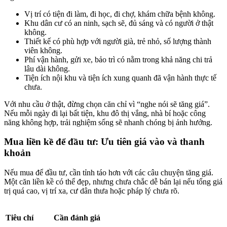
Vị trí có tiện đi làm, đi học, đi chợ, khám chữa bệnh không.
Khu dân cư có an ninh, sạch sẽ, đủ sáng và có người ở thật
không.
Thiết kế có phù hợp với người già, trẻ nhỏ, số lượng thành
viên không.
Phí vận hành, gửi xe, bảo trì có nằm trong khả năng chi trả
lâu dài không.
Tiện ích nội khu và tiện ích xung quanh đã vận hành thực tế
chưa.
Với nhu cầu ở thật, đừng chọn căn chỉ vì “nghe nói sẽ tăng giá”.
Nếu mỗi ngày đi lại bất tiện, khu đô thị vắng, nhà bí hoặc công
năng không hợp, trải nghiệm sống sẽ nhanh chóng bị ảnh hưởng.
Mua liền kề để đầu tư: Ưu tiên giá vào và thanh
khoản
Nếu mua để đầu tư, cần tỉnh táo hơn với các câu chuyện tăng giá.
Một căn liền kề có thể đẹp, nhưng chưa chắc dễ bán lại nếu tổng giá
trị quá cao, vị trí xa, cư dân thưa hoặc pháp lý chưa rõ.
Tiêu chí
Cần đánh giá