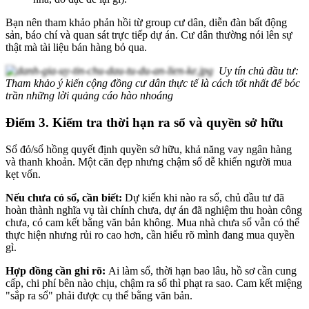
Bạn nên tham khảo phản hồi từ group cư dân, diễn đàn bất động
sản, báo chí và quan sát trực tiếp dự án. Cư dân thường nói lên sự
thật mà tài liệu bán hàng bỏ qua.
Uy tín chủ đầu tư:
Tham khảo ý kiến cộng đồng cư dân thực tế là cách tốt nhất để bóc
trần những lời quảng cáo hào nhoáng
Điểm 3. Kiểm tra thời hạn ra sổ và quyền sở hữu
Sổ đỏ/sổ hồng quyết định quyền sở hữu, khả năng vay ngân hàng
và thanh khoản. Một căn đẹp nhưng chậm sổ dễ khiến người mua
kẹt vốn.
Nếu chưa có sổ, cần biết:
Dự kiến khi nào ra sổ, chủ đầu tư đã
hoàn thành nghĩa vụ tài chính chưa, dự án đã nghiệm thu hoàn công
chưa, có cam kết bằng văn bản không. Mua nhà chưa sổ vẫn có thể
thực hiện nhưng rủi ro cao hơn, cần hiểu rõ mình đang mua quyền
gì.
Hợp đồng cần ghi rõ:
Ai làm sổ, thời hạn bao lâu, hồ sơ cần cung
cấp, chi phí bên nào chịu, chậm ra sổ thì phạt ra sao. Cam kết miệng
"sắp ra sổ" phải được cụ thể bằng văn bản.