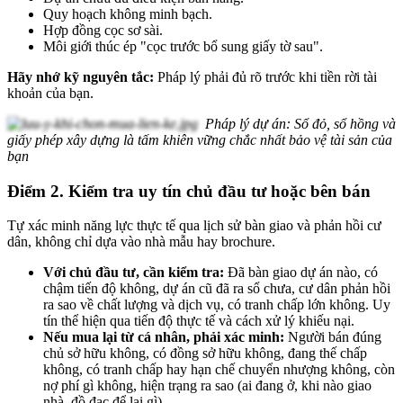
Quy hoạch không minh bạch.
Hợp đồng cọc sơ sài.
Môi giới thúc ép "cọc trước bổ sung giấy tờ sau".
Hãy nhớ kỹ nguyên tắc:
Pháp lý phải đủ rõ trước khi tiền rời tài
khoản của bạn.
Pháp lý dự án: Sổ đỏ, sổ hồng và
giấy phép xây dựng là tấm khiên vững chắc nhất bảo vệ tài sản của
bạn
Điểm 2. Kiểm tra uy tín chủ đầu tư hoặc bên bán
Tự xác minh năng lực thực tế qua lịch sử bàn giao và phản hồi cư
dân, không chỉ dựa vào nhà mẫu hay brochure.
Với chủ đầu tư, cần kiểm tra:
Đã bàn giao dự án nào, có
chậm tiến độ không, dự án cũ đã ra sổ chưa, cư dân phản hồi
ra sao về chất lượng và dịch vụ, có tranh chấp lớn không. Uy
tín thể hiện qua tiến độ thực tế và cách xử lý khiếu nại.
Nếu mua lại từ cá nhân, phải xác minh:
Người bán đúng
chủ sở hữu không, có đồng sở hữu không, đang thế chấp
không, có tranh chấp hay hạn chế chuyển nhượng không, còn
nợ phí gì không, hiện trạng ra sao (ai đang ở, khi nào giao
nhà, đồ đạc để lại gì).