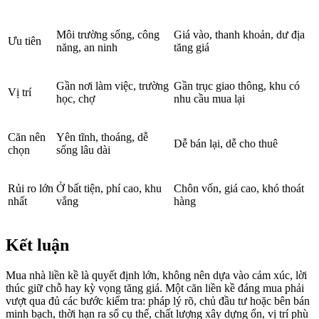
Môi trường sống, công
Giá vào, thanh khoản, dư địa
Ưu tiên
năng, an ninh
tăng giá
Gần nơi làm việc, trường
Gần trục giao thông, khu có
Vị trí
học, chợ
nhu cầu mua lại
Căn nên
Yên tĩnh, thoáng, dễ
Dễ bán lại, dễ cho thuê
chọn
sống lâu dài
Rủi ro lớn
Ở bất tiện, phí cao, khu
Chôn vốn, giá cao, khó thoát
nhất
vắng
hàng
Kết luận
Mua nhà liền kề là quyết định lớn, không nên dựa vào cảm xúc, lời
thúc giữ chỗ hay kỳ vọng tăng giá. Một căn liền kề đáng mua phải
vượt qua đủ các bước kiểm tra: pháp lý rõ, chủ đầu tư hoặc bên bán
minh bạch, thời hạn ra sổ cụ thể, chất lượng xây dựng ổn, vị trí phù