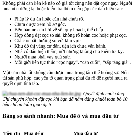
Không phải căn liền kề nào có giá tốt cũng nên đặt cọc ngay. Người
mua nên dừng lại hoặc kiểm tra thêm nếu gặp các dấu hiệu sau:
Pháp lý dự án hoặc căn nhà chưa rõ.
Chưa được xem hồ sơ gốc.
Bên bán né câu hỏi về sổ, quy hoạch, thế chấp.
Hợp đồng đặt cọc sơ sài, không rõ hoàn cọc hoặc phạt cọc.
Giá cao bất thường so với khu vực.
Khu đô thị vắng cư dân, tiện ích chưa vận hành.
Nhà có dấu hiệu thấm, nứt nhưng không cho kiểm tra kỹ.
Người mua phải vay quá sức.
Môi giới liên tục thúc “cọc ngay”, “căn cuối”, “sắp tăng giá”.
Một căn nhà tốt không cần được mua trong tâm thế hoảng sợ. Nếu
tài sản phù hợp, các yếu tố quan trọng phải đủ rõ để người mua ra
quyết định tỉnh táo.
Quyết định cuối cùng:
Chỉ chuyển khoản đặt cọc khi bạn đã nắm đằng chuôi toàn bộ 10
tiêu chí an toàn giao dịch
Bảng so sánh nhanh: Mua để ở và mua đầu tư
Tiêu chí
Mua để ở
Mua đầu tư