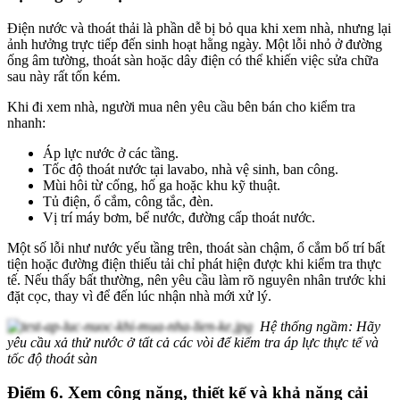
Điện nước và thoát thải là phần dễ bị bỏ qua khi xem nhà, nhưng lại
ảnh hưởng trực tiếp đến sinh hoạt hằng ngày. Một lỗi nhỏ ở đường
ống âm tường, thoát sàn hoặc dây điện có thể khiến việc sửa chữa
sau này rất tốn kém.
Khi đi xem nhà, người mua nên yêu cầu bên bán cho kiểm tra
nhanh:
Áp lực nước ở các tầng.
Tốc độ thoát nước tại lavabo, nhà vệ sinh, ban công.
Mùi hôi từ cống, hố ga hoặc khu kỹ thuật.
Tủ điện, ổ cắm, công tắc, đèn.
Vị trí máy bơm, bể nước, đường cấp thoát nước.
Một số lỗi như nước yếu tầng trên, thoát sàn chậm, ổ cắm bố trí bất
tiện hoặc đường điện thiếu tải chỉ phát hiện được khi kiểm tra thực
tế. Nếu thấy bất thường, nên yêu cầu làm rõ nguyên nhân trước khi
đặt cọc, thay vì để đến lúc nhận nhà mới xử lý.
Hệ thống ngầm: Hãy
yêu cầu xả thử nước ở tất cả các vòi để kiểm tra áp lực thực tế và
tốc độ thoát sàn
Điểm 6. Xem công năng, thiết kế và khả năng cải