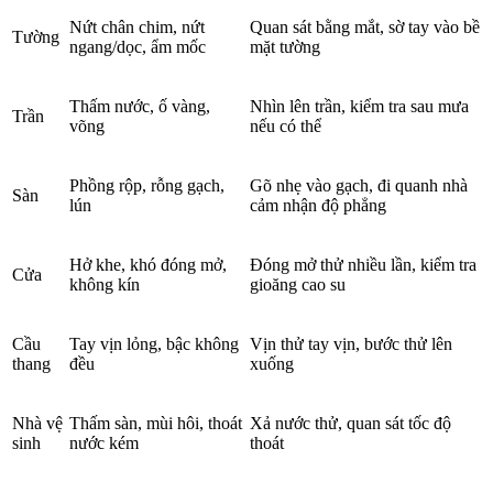
Nứt chân chim, nứt
Quan sát bằng mắt, sờ tay vào bề
Tường
ngang/dọc, ẩm mốc
mặt tường
Thấm nước, ố vàng,
Nhìn lên trần, kiểm tra sau mưa
Trần
võng
nếu có thể
Phồng rộp, rỗng gạch,
Gõ nhẹ vào gạch, đi quanh nhà
Sàn
lún
cảm nhận độ phẳng
Hở khe, khó đóng mở,
Đóng mở thử nhiều lần, kiểm tra
Cửa
không kín
gioăng cao su
Cầu
Tay vịn lỏng, bậc không
Vịn thử tay vịn, bước thử lên
thang
đều
xuống
Nhà vệ
Thấm sàn, mùi hôi, thoát
Xả nước thử, quan sát tốc độ
sinh
nước kém
thoát