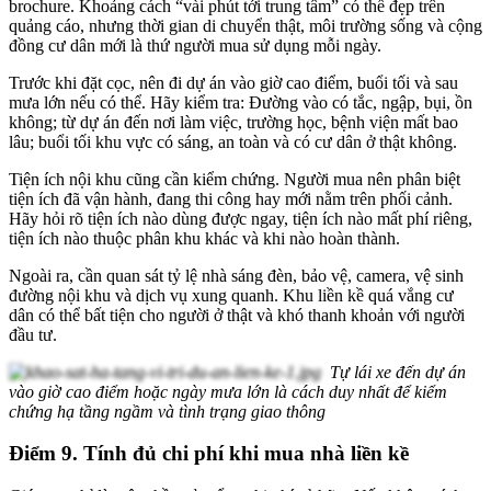
brochure. Khoảng cách “vài phút tới trung tâm” có thể đẹp trên
quảng cáo, nhưng thời gian di chuyển thật, môi trường sống và cộng
đồng cư dân mới là thứ người mua sử dụng mỗi ngày.
Trước khi đặt cọc, nên đi dự án vào giờ cao điểm, buổi tối và sau
mưa lớn nếu có thể. Hãy kiểm tra: Đường vào có tắc, ngập, bụi, ồn
không; từ dự án đến nơi làm việc, trường học, bệnh viện mất bao
lâu; buổi tối khu vực có sáng, an toàn và có cư dân ở thật không.
Tiện ích nội khu cũng cần kiểm chứng. Người mua nên phân biệt
tiện ích đã vận hành, đang thi công hay mới nằm trên phối cảnh.
Hãy hỏi rõ tiện ích nào dùng được ngay, tiện ích nào mất phí riêng,
tiện ích nào thuộc phân khu khác và khi nào hoàn thành.
Ngoài ra, cần quan sát tỷ lệ nhà sáng đèn, bảo vệ, camera, vệ sinh
đường nội khu và dịch vụ xung quanh. Khu liền kề quá vắng cư
dân có thể bất tiện cho người ở thật và khó thanh khoản với người
đầu tư.
Tự lái xe đến dự án
vào giờ cao điểm hoặc ngày mưa lớn là cách duy nhất để kiểm
chứng hạ tầng ngầm và tình trạng giao thông
Điểm 9. Tính đủ chi phí khi mua nhà liền kề