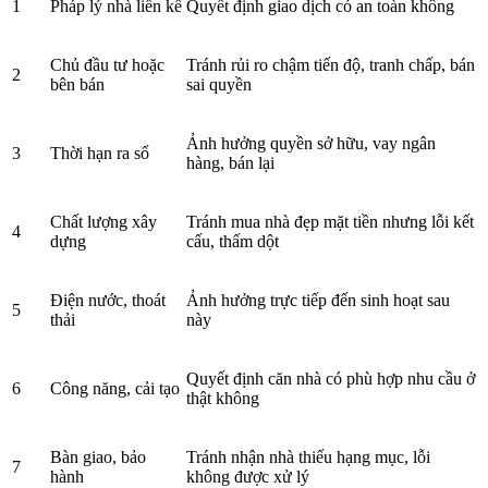
1
Pháp lý nhà liền kề
Quyết định giao dịch có an toàn không
Chủ đầu tư hoặc
Tránh rủi ro chậm tiến độ, tranh chấp, bán
2
bên bán
sai quyền
Ảnh hưởng quyền sở hữu, vay ngân
3
Thời hạn ra sổ
hàng, bán lại
Chất lượng xây
Tránh mua nhà đẹp mặt tiền nhưng lỗi kết
4
dựng
cấu, thấm dột
Điện nước, thoát
Ảnh hưởng trực tiếp đến sinh hoạt sau
5
thải
này
Quyết định căn nhà có phù hợp nhu cầu ở
6
Công năng, cải tạo
thật không
Bàn giao, bảo
Tránh nhận nhà thiếu hạng mục, lỗi
7
hành
không được xử lý