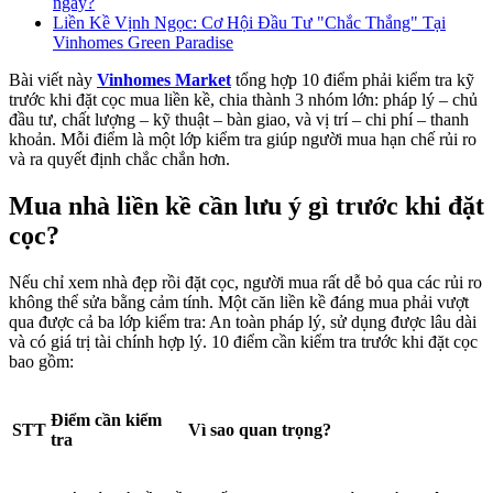
ngay?
Liền Kề Vịnh Ngọc: Cơ Hội Đầu Tư "Chắc Thắng" Tại
Vinhomes Green Paradise
Bài viết này
Vinhomes Market
tổng hợp 10 điểm phải kiểm tra kỹ
trước khi đặt cọc mua liền kề, chia thành 3 nhóm lớn: pháp lý – chủ
đầu tư, chất lượng – kỹ thuật – bàn giao, và vị trí – chi phí – thanh
khoản. Mỗi điểm là một lớp kiểm tra giúp người mua hạn chế rủi ro
và ra quyết định chắc chắn hơn.
Mua nhà liền kề cần lưu ý gì trước khi đặt
cọc?
Nếu chỉ xem nhà đẹp rồi đặt cọc, người mua rất dễ bỏ qua các rủi ro
không thể sửa bằng cảm tính. Một căn liền kề đáng mua phải vượt
qua được cả ba lớp kiểm tra: An toàn pháp lý, sử dụng được lâu dài
và có giá trị tài chính hợp lý. 10 điểm cần kiểm tra trước khi đặt cọc
bao gồm:
Điểm cần kiểm
STT
Vì sao quan trọng?
tra