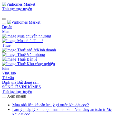
Thủ tục trực tuyến
Dự án
Mua
Mua chuyển nhượng
Mua chủ đầu tư
Thuê
Thuê nhà ở/Kinh doanh
Thuê Văn phòng
Thuê Bán lẻ
Thuê Khu công nghiệp
Bán
VinClub
Tư vấn
Định giá Bất động sản
SỐNG Ở VINHOMES
Thủ tục trực tuyến
Xem nhanh
Mua nhà liền kề cần lưu ý gì trước khi đặt cọc?
Lưu ý pháp lý khi chọn mua liền kề – Nền tảng an toàn trước
khi đặt cọc