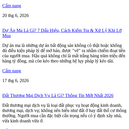
Cẩm nang
20 thg 6, 2026
Dự Án Ma Là Gì? 7 Dấu Hiệu, Cách Kiểm Tra & Xử Lý Khi Lỡ
Mua
Dự án ma là những dự án bất động sản không có thật hoặc không
đủ điều kiện pháp lý để mở bán, được "vẽ" ra nhằm chiếm đoạt tiền
của người mua. Hậu quả không chỉ là mất trắng hàng trăm triệu đến
hàng tỷ đồng, mà còn kéo theo những hệ lụy pháp lý kéo dài.
Cẩm nang
17 thg 6, 2026
Đất Thương Mại Dịch Vụ Là Gì? Thông Tin Mới Nhất 2026
Đất thương mại dịch vụ là loại đất phục vụ hoạt động kinh doanh,
thương mại, dịch vụ; không nên hiểu như đất ở hay đất thổ cư thông
thường. Người mua cần đặc biệt cẩn trọng nếu có ý định xây nhà,
vừa kinh doanh vừa ở.