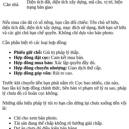
Diện tích đất, diện tích xây dựng, mã căn, vị trí, hiện
Căn nhà
trạng bàn giao
Nếu mua căn đã có sổ riêng, bạn cần đối chiếu: Tên chủ sở hữu,
diện tích đất, diện tích xây dựng, mục đích sử dụng, thời hạn sở hữu
và các ghi chú hạn chế quyền. Không chỉ dựa vào bản photo.
Cần phân biệt rõ các loại hợp đồng:
Phiếu giữ chỗ:
Giá trị pháp lý thấp.
Hợp đồng đặt cọc:
Cam kết mua bán.
Hợp đồng mua bán:
Xác lập quyền đầy đủ.
Hợp đồng chuyển nhượng:
Giao dịch thứ cấp.
Hợp đồng góp vốn:
Rủi ro cao.
Trước khi chuyển tiền bạn phải nắm rõ: Cọc bao nhiêu, căn nào,
bao lâu ký hợp đồng chính thức, bên bán vi phạm xử lý ra sao, pháp
lý chưa đủ có hoàn cọc không.
Những dấu hiệu pháp lý rủi ro bạn cần dừng lại chưa xuống tiền vội
là:
Chỉ cho xem bản photo.
Tài sản đang thế chấp không rõ hướng giải chấp.
Dự án chưa đủ điều kiện bán hàng.