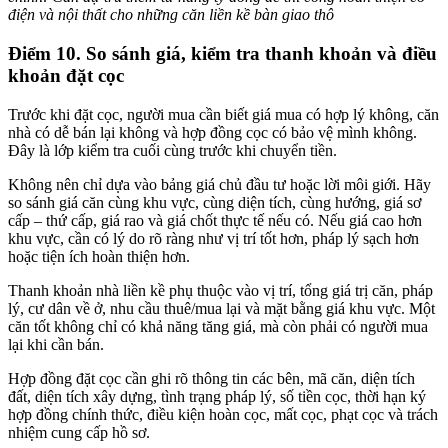
điện và nội thất cho những căn liền kề bàn giao thô
Điểm 10. So sánh giá, kiểm tra thanh khoản và điều
khoản đặt cọc
Trước khi đặt cọc, người mua cần biết giá mua có hợp lý không, căn
nhà có dễ bán lại không và hợp đồng cọc có bảo vệ mình không.
Đây là lớp kiểm tra cuối cùng trước khi chuyển tiền.
Không nên chỉ dựa vào bảng giá chủ đầu tư hoặc lời môi giới. Hãy
so sánh giá căn cùng khu vực, cùng diện tích, cùng hướng, giá sơ
cấp – thứ cấp, giá rao và giá chốt thực tế nếu có. Nếu giá cao hơn
khu vực, cần có lý do rõ ràng như vị trí tốt hơn, pháp lý sạch hơn
hoặc tiện ích hoàn thiện hơn.
Thanh khoản nhà liền kề phụ thuộc vào vị trí, tổng giá trị căn, pháp
lý, cư dân về ở, nhu cầu thuê/mua lại và mặt bằng giá khu vực. Một
căn tốt không chỉ có khả năng tăng giá, mà còn phải có người mua
lại khi cần bán.
Hợp đồng đặt cọc cần ghi rõ thông tin các bên, mã căn, diện tích
đất, diện tích xây dựng, tình trạng pháp lý, số tiền cọc, thời hạn ký
hợp đồng chính thức, điều kiện hoàn cọc, mất cọc, phạt cọc và trách
nhiệm cung cấp hồ sơ.