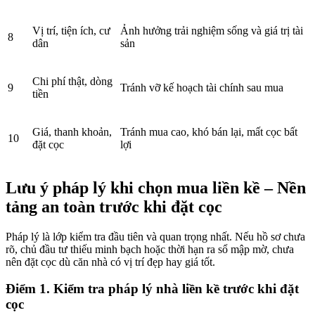
Vị trí, tiện ích, cư
Ảnh hưởng trải nghiệm sống và giá trị tài
8
dân
sản
Chi phí thật, dòng
9
Tránh vỡ kế hoạch tài chính sau mua
tiền
Giá, thanh khoản,
Tránh mua cao, khó bán lại, mất cọc bất
10
đặt cọc
lợi
Lưu ý pháp lý khi chọn mua liền kề – Nền
tảng an toàn trước khi đặt cọc
Pháp lý là lớp kiểm tra đầu tiên và quan trọng nhất. Nếu hồ sơ chưa
rõ, chủ đầu tư thiếu minh bạch hoặc thời hạn ra sổ mập mờ, chưa
nên đặt cọc dù căn nhà có vị trí đẹp hay giá tốt.
Điểm 1. Kiểm tra pháp lý nhà liền kề trước khi đặt
cọc