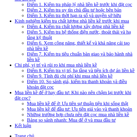
Điểm 1. Kiểm tra pháp lý nhà liền kề trước khi đặt cọc
Điểm 2. Kiểm tra uy tín chủ đầu tư hoặc bên bán
Điểm 3. Kiểm tra thời hạn ra sổ và quyền sở hữu
Kinh nghiệm kiểm tra chất lượng nhà liền kề trước khi mua
Điểm 4. Kiểm tra chất lượng xây dựng nhà liền kề
Điểm 5. Kiểm tra hệ thống điện nước, thoát thải và hạ
tầng kỹ thuật
Điểm 6. Xem công năng, thiết kế và khả năng cải tạo
nhà liền kề
Điểm 7. Kiểm tra tiêu chuẩn bàn giao và bảo hành nhà
liền kề
Chi phí, vị trí và rủi ro khi mua nhà liền kề
Điểm 8. Kiểm tra vị trí, hạ tầng và tiện ích dự án liền kề
Điểm 9. Tính đủ chi phí khi mua nhà liền kề
Điểm 10. So sánh giá, kiểm tra thanh khoản và điều
khoản đặt cọc
Mua liền kề để ở hay đầu tư: Khi nào nên chậm lại trước khi
đặt cọc?
Mua liền kề để ở: Ưu tiên sự thuận tiện khi sống thật
Mua liền kề để đầu tư: Ưu tiên giá vào và thanh khoản
Những trường hợp chưa nên đặt cọc mua nhà liền kề
Bảng so sánh nhanh: Mua để ở và mua đầu tư
Kết luận
Trang chủ