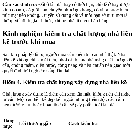
Cần xác định rõ:
Đất ở lâu dài hay có thời hạn, chỉ để ở hay được
kinh doanh, có giới hạn chuyển nhượng không, có ràng buộc kiến
trúc mặt tiền không. Quyền sử dụng đất và thời hạn sở hữu mới là
thứ quyết định giá trị thực, không phải tên gọi bán hàng.
Kinh nghiệm kiểm tra chất lượng nhà liền
kề trước khi mua
Sau khi pháp lý đủ rõ, người mua cần kiểm tra căn nhà thật. Nhà
liền kề không chỉ là mặt tiền, phối cảnh hay nhà mẫu; chất lượng kết
cấu, chống thấm, điện nước, công năng và tiêu chuẩn bàn giao mới
quyết định trải nghiệm sống lâu dài.
Điểm 4. Kiểm tra chất lượng xây dựng nhà liền kề
Chất lượng xây dựng là điểm cần xem tận mắt, không nên chỉ nghe
tư vấn. Một căn liền kề đẹp bên ngoài nhưng thấm dột, cách âm
kém, tường nứt hoặc hoàn thiện ẩu sẽ gây phiền toái lâu dài.
Hạng
Lỗi thường gặp
Cách kiểm tra
mục