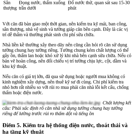
Sân
Đọng nước, thấm xuống
Đổ nước thử, quan sát sau 15-30
thượng
trần dưới
phút
Với căn đã bàn giao một thời gian, nên kiểm tra kỹ mái, ban công,
sân thượng, nhà vệ sinh và tường giáp căn bên cạnh. Đây là các vị
trí dễ thấm và thường phát sinh chi phí sửa chữa.
Nhà liền kề thường xây theo dãy nên cũng cần hỏi rõ căn sử dụng
tường chung hay tường riêng. Tường chung kém chất lượng có thể
gây ồn, thấm lan hoặc khó xử lý khi nhà bên cạnh sửa chữa. Nếu có
bản vẽ hoàn công, nên đối chiếu vị trí tường chịu lực, cột, dầm và
khu kỹ thuật.
Nếu căn có giá trị lớn, đã qua sử dụng hoặc người mua không có
kinh nghiệm xây dựng, nên thuê kỹ sư đi cùng. Chi phí kiểm tra
nhỏ hơn rất nhiều so với rủi ro mua phải căn nhà lỗi kết cấu, chống
thấm hoặc điện nước.
Chất lượng kết
cấu: Phải xác định rõ căn nhà sử dụng tường chung hay tường
riêng để lường trước rủi ro thấm dột và tiếng ồn
Điểm 5. Kiểm tra hệ thống điện nước, thoát thải và
hạ tầng kỹ thuật