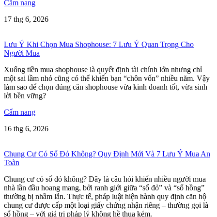
Cẩm nang
17 thg 6, 2026
Lưu Ý Khi Chọn Mua Shophouse: 7 Lưu Ý Quan Trọng Cho
Người Mua
Xuống tiền mua shophouse là quyết định tài chính lớn nhưng chỉ
một sai lầm nhỏ cũng có thể khiến bạn “chôn vốn” nhiều năm. Vậy
làm sao để chọn đúng căn shophouse vừa kinh doanh tốt, vừa sinh
lời bền vững?
Cẩm nang
16 thg 6, 2026
Chung Cư Có Sổ Đỏ Không? Quy Định Mới Và 7 Lưu Ý Mua An
Toàn
Chung cư có sổ đỏ không? Đây là câu hỏi khiến nhiều người mua
nhà lần đầu hoang mang, bởi ranh giới giữa “sổ đỏ” và “sổ hồng”
thường bị nhầm lẫn. Thực tế, pháp luật hiện hành quy định căn hộ
chung cư được cấp một loại giấy chứng nhận riêng – thường gọi là
sổ hồng – với giá trị pháp lý không hề thua kém.