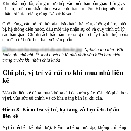
Khi phát hiện lỗi, cần ghi trực tiếp vào biên bản bàn giao: Lỗi gì, vị
trí nào, thời hạn khắc phục và ai chịu trách nhiệm. Không nên chỉ
nhận lời hứa miệng rằng “sẽ xử lý sau”.
Cuối cùng, cần hỏi rõ thời gian bảo hành kết cấu, chống thấm, thiết
bị, hệ thống điện nước, đầu mối tiếp nhận sự cố và quy trình xử lý
sau bàn giao. Chính sách bảo hành rõ ràng cho thấy trách nhiệm của
chủ đầu tư hoặc bên bán với sản phẩm.
Nghiệm thu nhà: Bắt
buộc ghi chú chi tiết mọi tì vết dù là nhỏ nhất vào biên bản hiện
trạng trước khi nhận chìa khóa
Chi phí, vị trí và rủi ro khi mua nhà liền
kề
Một căn liền kề đáng mua không chỉ đẹp trên giấy. Căn đó phải hợp
vị trí, vừa sức tài chính và có khả năng bán lại khi cần.
Điểm 8. Kiểm tra vị trí, hạ tầng và tiện ích dự án
liền kề
Vị trí nhà liền kề phải được kiểm tra bằng thực địa, không chỉ bằng