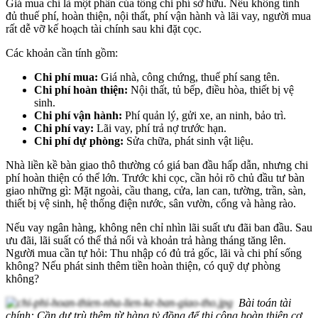
Giá mua chỉ là một phần của tổng chi phí sở hữu. Nếu không tính
đủ thuế phí, hoàn thiện, nội thất, phí vận hành và lãi vay, người mua
rất dễ vỡ kế hoạch tài chính sau khi đặt cọc.
Các khoản cần tính gồm:
Chi phí mua:
Giá nhà, công chứng, thuế phí sang tên.
Chi phí hoàn thiện:
Nội thất, tủ bếp, điều hòa, thiết bị vệ
sinh.
Chi phí vận hành:
Phí quản lý, gửi xe, an ninh, bảo trì.
Chi phí vay:
Lãi vay, phí trả nợ trước hạn.
Chi phí dự phòng:
Sửa chữa, phát sinh vật liệu.
Nhà liền kề bàn giao thô thường có giá ban đầu hấp dẫn, nhưng chi
phí hoàn thiện có thể lớn. Trước khi cọc, cần hỏi rõ chủ đầu tư bàn
giao những gì: Mặt ngoài, cầu thang, cửa, lan can, tường, trần, sàn,
thiết bị vệ sinh, hệ thống điện nước, sân vườn, cổng và hàng rào.
Nếu vay ngân hàng, không nên chỉ nhìn lãi suất ưu đãi ban đầu. Sau
ưu đãi, lãi suất có thể thả nổi và khoản trả hàng tháng tăng lên.
Người mua cần tự hỏi: Thu nhập có đủ trả gốc, lãi và chi phí sống
không? Nếu phát sinh thêm tiền hoàn thiện, có quỹ dự phòng
không?
Bài toán tài
chính: Cần dự trù thêm từ hàng tỷ đồng để thi công hoàn thiện cơ