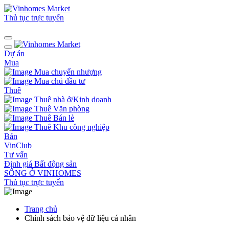
Thủ tục trực tuyến
Dự án
Mua
Mua chuyển nhượng
Mua chủ đầu tư
Thuê
Thuê nhà ở/Kinh doanh
Thuê Văn phòng
Thuê Bán lẻ
Thuê Khu công nghiệp
Bán
VinClub
Tư vấn
Định giá Bất động sản
SỐNG Ở VINHOMES
Thủ tục trực tuyến
Trang chủ
Chính sách bảo vệ dữ liệu cá nhân