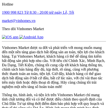
Hotline
1900 998 823
Từ 8:30 - 20:00 trừ ngày Lễ, Tết
market@vinhomes.vn
Theo dõi Vinhomes Market
Vinhomes Market được ra đời và phát triển với mong muốn mang
đến một nền tảng giao dịch bất động sản an toàn, tiện lợi cho khách
hàng. Tại Vinhomes Market, khách hàng có thể dễ dàng tìm kiếm
bất động sản phù hợp nhu cầu. Với tiêu chí Chính Xác, Minh Bạch,
Đa Dạng, Tiết Kiệm, chúng tôi cung cấp tới khách hàng thông tin,
chính sách bán hàng đầy đủ, kịp thời, rõ ràng, cùng với phương
thức thanh toán an toàn, tiện lợi. Giờ đây, khách hàng có thể giao
dịch bất động sản ở bất cứ đâu, bất cứ lúc nào, với chỉ vài thao tác
trên máy tính hoặc điện thoại di động. Hãy cùng chúng tôi trải
nghiệm một nền tảng số hoàn toàn mới!
Thông tin, hình ảnh, và tiện ích trên Vinhomes Market chỉ mang
tính chất tương đối và có thể được điều chỉnh theo quyết định của
Chủ Đầu Tư tại từng thời điểm đảm bảo phù hợp với quy hoạch và
thực tế thi công của Dự Án. Hình ảnh mang tính minh họa định