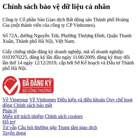
Chính sách bảo vệ dữ liệu cá nhân
Công ty Cổ phần Sàn Giao dịch Bất động sản Thành phố Hoàng
Gia (một thành viên của công ty CP Vinhomes).
Số 72A, đường Nguyễn Trãi, Phường Thượng Đình, Quận Thanh
Xuân, Thành phố Hà Nội, Việt Nam.
Giấy chứng nhận đăng ký doanh nghiệp, mã số doanh nghiệp:
0103970225, đăng ký lần đầu ngày 11/06/2009, đăng ký thay đổi
lần thứ 14 ngày 12/12/2019, cấp bởi Sở Kế hoạch và Đầu tư Thành
phố Hà Nội.
Về Vingroup
Về Vinhomes
Điều kiện và điều khoản
Quy chế hoạt
động
Chính sách bảo mật
Pháp lý
Miễn trừ trách nhiệm
Chính sách cookies
Hỗ trợ
Tư vấn
Câu hỏi thường gặp
Trung tâm giao dịch
Tuyển dụng