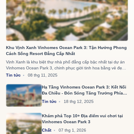
Khu Vịnh Xanh Vinhomes Ocean Park 3: Tận Hưởng Phong
Cách Sống Resort Đẳng Cấp Nhất
Vịnh Xanh là khu biệt thự nhà phố đẳng cấp bậc nhất tại dự án
Vinhomes Ocean Park 3, chinh phục giới tinh hoa bằng vẻ đẹp
kiêu sa của kiến trúc Hy Lạp cổ điển. Đây không chỉ là nơi an cư
Tin tức
08 thg 11, 2025
lý tưởng, mà còn kiến tạo một phong cách sống Resort 5 sao
trọn vẹn 365 ngày tại cửa ngõ phía Đông Hà Nội. Điểm nhấn đắt
Hạ Tầng Vinhomes Ocean Park 3: Kết Nối
giá của Vịnh Xanh chính là đảo công viên Caribbean Bay, với
Đa Chiều - Đón Sóng Tăng Trưởng Phía
thảm thực vật xanh mướt cùng không gian thơ mộng biến nơi
Đông
Tin tức
18 thg 12, 2025
đây thành đặc quyền thượng lưu dành riêng cho cư dân.
Khám phá Top 10+ Địa điểm vui chơi tại
Vinhomes Ocean Park 3
Chất
07 thg 1, 2026