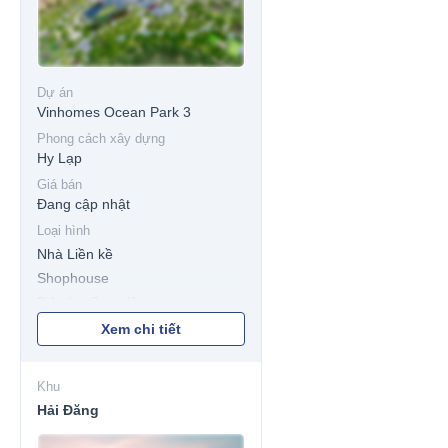
Dự án
Vinhomes Ocean Park 3
Phong cách xây dựng
Hy Lạp
Giá bán
Đang cập nhật
Loại hình
Nhà Liền kề
Shophouse
Biệt thự Song lập
Biệt thự Đơn lập
Xem chi tiết
Khu
Hải Đăng