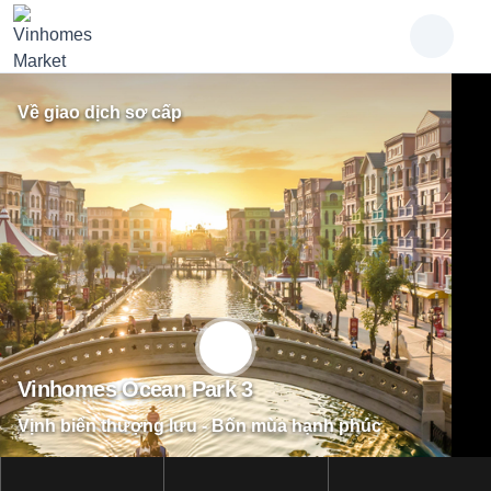
Về giao dịch sơ cấp
Vinhomes Ocean Park 3
Vịnh biển thượng lưu - Bốn mùa hạnh phúc