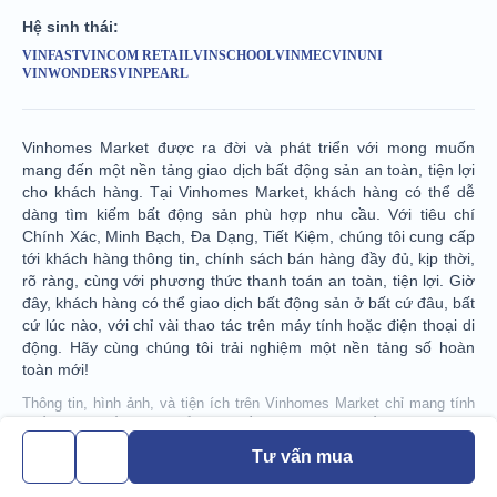
Hệ sinh thái:
VINFAST
VINCOM RETAIL
VINSCHOOL
VINMEC
VINUNI
VINWONDERS
VINPEARL
Vinhomes Market được ra đời và phát triển với mong muốn
mang đến một nền tảng giao dịch bất động sản an toàn, tiện lợi
cho khách hàng. Tại Vinhomes Market, khách hàng có thể dễ
dàng tìm kiếm bất động sản phù hợp nhu cầu. Với tiêu chí
Chính Xác, Minh Bạch, Đa Dạng, Tiết Kiệm, chúng tôi cung cấp
tới khách hàng thông tin, chính sách bán hàng đầy đủ, kịp thời,
rõ ràng, cùng với phương thức thanh toán an toàn, tiện lợi. Giờ
đây, khách hàng có thể giao dịch bất động sản ở bất cứ đâu, bất
cứ lúc nào, với chỉ vài thao tác trên máy tính hoặc điện thoại di
động. Hãy cùng chúng tôi trải nghiệm một nền tảng số hoàn
toàn mới!
Thông tin, hình ảnh, và tiện ích trên Vinhomes Market chỉ mang tính
chất tương đối và có thể được điều chỉnh theo quyết định của Chủ
Đầu Tư tại từng thời điểm đảm bảo phù hợp với quy hoạch và thực
tế thi công của Dự Án. Hình ảnh mang tính minh họa định hướng và
có thể được Chủ Đầu Tư cập nhật, bổ sung trong quá trình triển khai.