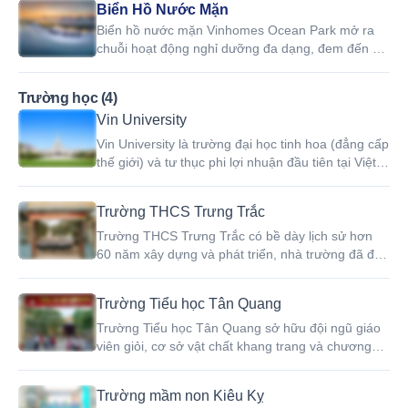
Biển Hồ Nước Mặn
Biển hồ nước mặn Vinhomes Ocean Park mở ra
chuỗi hoạt động nghỉ dưỡng đa dạng, đem đến cơ
hội du lịch biển ngay trong lòng Thủ đô cho người
dân Hà Nội.
Trường học (4)
Vin University
Vin University là trường đại học tinh hoa (đẳng cấp
thế giới) và tư thục phi lợi nhuận đầu tiên tại Việt
Nam.
Trường THCS Trưng Trắc
Trường THCS Trưng Trắc có bề dày lịch sử hơn
60 năm xây dựng và phát triển, nhà trường đã đạt
được nhiều thành tích xuất sắc trong công tác giáo
dục và đào tạo học sinh.
Trường Tiểu học Tân Quang
Trường Tiểu học Tân Quang sở hữu đội ngũ giáo
viên giỏi, cơ sở vật chất khang trang và chương
trình giáo dục chất lượng.
Trường mầm non Kiêu Kỵ