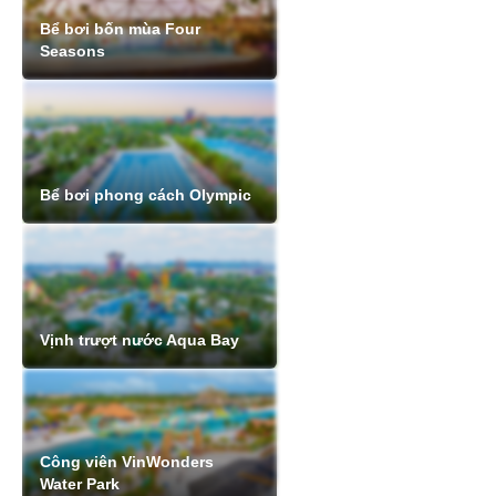
Bể bơi bốn mùa Four
Seasons
Bể bơi phong cách Olympic
Vịnh trượt nước Aqua Bay
Công viên VinWonders
Water Park