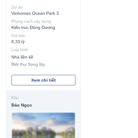
Dự án
Vinhomes Ocean Park 3
Phong cách xây dựng
Kiến trúc Đông Dương
Giá bán
8,33 tỷ
Loại hình
Nhà liền kề
Biệt thự Song lập
Shophouse
Biệt thự đơn lập
Xem chi tiết
Khu
Đảo Ngọc