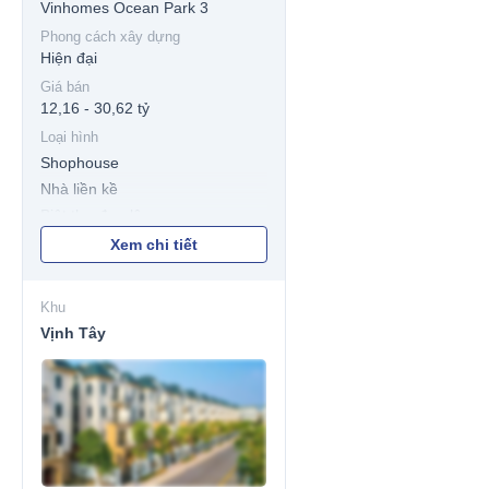
Vinhomes Ocean Park 3
Phong cách xây dựng
Hiện đại
Giá bán
12,16 - 30,62 tỷ
Loại hình
Shophouse
Nhà liền kề
Biệt thự đơn lập
Biệt thự Song lập
Xem chi tiết
Khu
Vịnh Tây