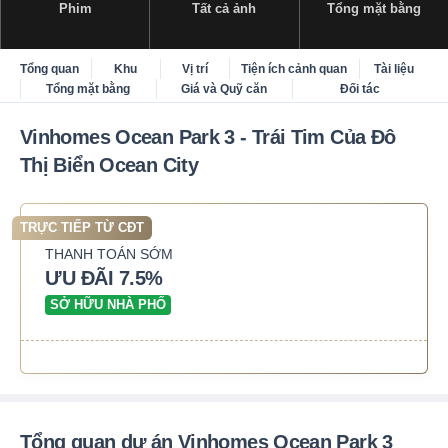
Phim
Tất cả ảnh
Tổng mặt bằng
Tổng quan
Khu
Vị trí
Tiện ích cảnh quan
Tài liệu
Tổng mặt bằng
Giá và Quỹ căn
Đối tác
Vinhomes Ocean Park 3 - Trái Tim Của Đô
Thị Biển Ocean City
TRỰC TIẾP TỪ CĐT
THANH TOÁN SỚM
ƯU ĐÃI 7.5%
SỞ HỮU NHÀ PHỐ
Tổng quan dự án Vinhomes Ocean Park 3