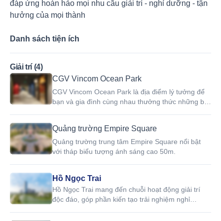
đáp ứng hoàn hảo mọi nhu cầu giải trí - nghỉ dưỡng - tận
hưởng của mọi thành
Danh sách tiện ích
Giải trí (4)
CGV Vincom Ocean Park
CGV Vincom Ocean Park là địa điểm lý tưởng để
bạn và gia đình cùng nhau thưởng thức những bộ
phim hay và hấp dẫn
Quảng trường Empire Square
Quảng trường trung tâm Empire Square nổi bật
với tháp biểu tượng ánh sáng cao 50m.
Hồ Ngọc Trai
Hồ Ngọc Trai mang đến chuỗi hoạt động giải trí
độc đáo, góp phần kiến tạo trải nghiệm nghỉ
dưỡng đẳng cấp cho cộng đồng cư dân.