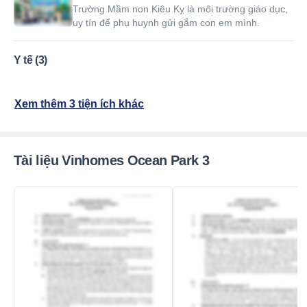
Trường Mầm non Kiêu Kỵ là môi trường giáo dục,
uy tín để phụ huynh gửi gắm con em mình.
Y tế (3)
Xem thêm 3 tiện ích khác
Tài liệu Vinhomes Ocean Park 3
Mới nhất
Mới nhất