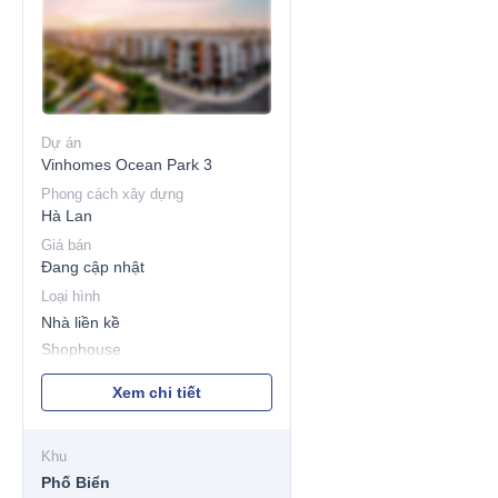
Dự án
Vinhomes Ocean Park 3
Phong cách xây dựng
Hà Lan
Giá bán
Đang cập nhật
Loại hình
Nhà liền kề
Shophouse
Xem chi tiết
Khu
Phố Biển