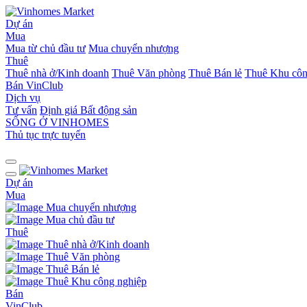
Dự án
Mua
Mua từ chủ đầu tư
Mua chuyển nhượng
Thuê
Thuê nhà ở/Kinh doanh
Thuê Văn phòng
Thuê Bán lẻ
Thuê Khu côn
Bán
VinClub
Dịch vụ
Tư vấn
Định giá Bất động sản
SỐNG Ở VINHOMES
Thủ tục trực tuyến
Dự án
Mua
Mua chuyển nhượng
Mua chủ đầu tư
Thuê
Thuê nhà ở/Kinh doanh
Thuê Văn phòng
Thuê Bán lẻ
Thuê Khu công nghiệp
Bán
VinClub