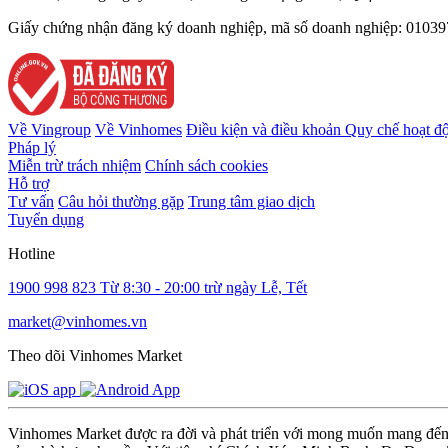
Giấy chứng nhận đăng ký doanh nghiệp, mã số doanh nghiệp: 010397
Về Vingroup
Về Vinhomes
Điều kiện và điều khoản
Quy chế hoạt đ
Pháp lý
Miễn trừ trách nhiệm
Chính sách cookies
Hỗ trợ
Tư vấn
Câu hỏi thường gặp
Trung tâm giao dịch
Tuyển dụng
Hotline
1900 998 823
Từ 8:30 - 20:00 trừ ngày Lễ, Tết
market@vinhomes.vn
Theo dõi Vinhomes Market
Vinhomes Market được ra đời và phát triển với mong muốn mang đến m