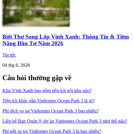
Biệt Thự Song Lập Vịnh Xanh: Thông Tin & Tiềm
Năng Đầu Tư Năm 2026
Tin tức
04 thg 6, 2026
Câu hỏi thường gặp về
Khu Vịnh Xanh bao gồm tiện ích nội khu nào?
Tiện ích khác gần Vinhomes Ocean Park 3 là gì?
Phí dịch vụ tại Vinhomes Ocean Park 3 bao nhiêu?
Liên hệ Ban Quản lý dự án Vinhomes Ocean Park 3 như thế nào?
Phí gửi xe tại Vinhomes Ocean Park 3 là bao nhiêu?