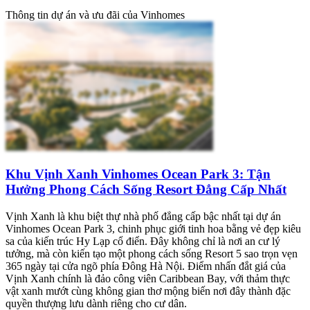
Thông tin dự án và ưu đãi của Vinhomes
Khu Vịnh Xanh Vinhomes Ocean Park 3: Tận
Hưởng Phong Cách Sống Resort Đẳng Cấp Nhất
Vịnh Xanh là khu biệt thự nhà phố đẳng cấp bậc nhất tại dự án
Vinhomes Ocean Park 3, chinh phục giới tinh hoa bằng vẻ đẹp kiêu
sa của kiến trúc Hy Lạp cổ điển. Đây không chỉ là nơi an cư lý
tưởng, mà còn kiến tạo một phong cách sống Resort 5 sao trọn vẹn
365 ngày tại cửa ngõ phía Đông Hà Nội. Điểm nhấn đắt giá của
Vịnh Xanh chính là đảo công viên Caribbean Bay, với thảm thực
vật xanh mướt cùng không gian thơ mộng biến nơi đây thành đặc
quyền thượng lưu dành riêng cho cư dân.