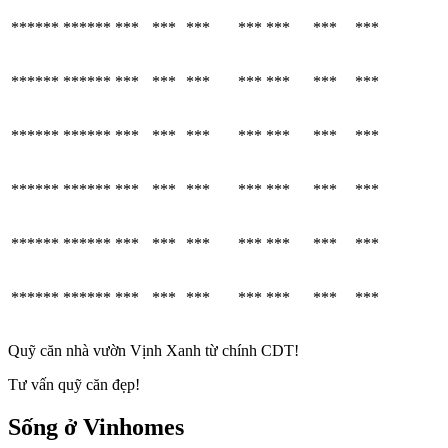
******
******
***
***
***
***
***
***
***
******
******
***
***
***
***
***
***
***
******
******
***
***
***
***
***
***
***
******
******
***
***
***
***
***
***
***
******
******
***
***
***
***
***
***
***
******
******
***
***
***
***
***
***
***
Quỹ căn nhà vườn Vịnh Xanh từ chính CDT!
Tư vấn quỹ căn đẹp!
Sống ở Vinhomes