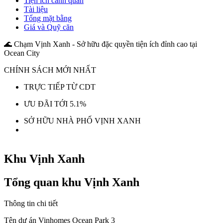
Tiện ích cảnh quan
Tài liệu
Tổng mặt bằng
Giá và Quỹ căn
🌊 Chạm Vịnh Xanh - Sở hữu đặc quyền tiện ích đỉnh cao tại
Ocean City
CHÍNH SÁCH MỚI NHẤT
TRỰC TIẾP TỪ CDT
ƯU ĐÃI TỚI 5.1%
SỞ HỮU NHÀ PHỐ VỊNH XANH
Khu Vịnh Xanh
Tổng quan khu Vịnh Xanh
Thông tin chi tiết
Tên dự án
Vinhomes Ocean Park 3