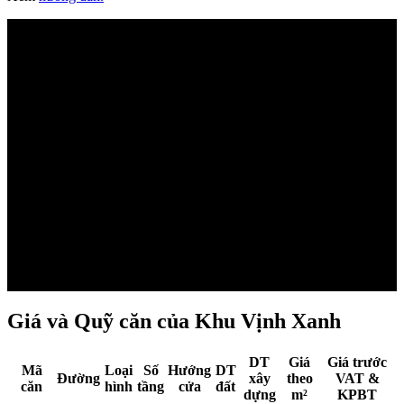
Đang
tải mặt
bằng...
Giá và Quỹ căn của Khu Vịnh Xanh
DT
Giá
Giá trước
Mã
Loại
Số
Hướng
DT
Đường
xây
theo
VAT &
căn
hình
tầng
cửa
đất
dựng
m²
KPBT