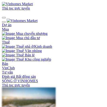
Thủ tục trực tuyến
Dự án
Mua
Mua chuyển nhượng
Mua chủ đầu tư
Thuê
Thuê nhà ở/Kinh doanh
Thuê Văn phòng
Thuê Bán lẻ
Thuê Khu công nghiệp
Bán
VinClub
Tư vấn
Định giá Bất động sản
SỐNG Ở VINHOMES
Thủ tục trực tuyến