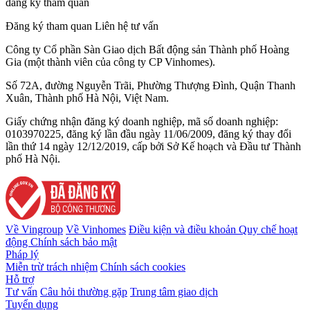
đăng ký tham quan
Đăng ký tham quan
Liên hệ tư vấn
Công ty Cổ phần Sàn Giao dịch Bất động sản Thành phố Hoàng
Gia (một thành viên của công ty CP Vinhomes).
Số 72A, đường Nguyễn Trãi, Phường Thượng Đình, Quận Thanh
Xuân, Thành phố Hà Nội, Việt Nam.
Giấy chứng nhận đăng ký doanh nghiệp, mã số doanh nghiệp:
0103970225, đăng ký lần đầu ngày 11/06/2009, đăng ký thay đổi
lần thứ 14 ngày 12/12/2019, cấp bởi Sở Kế hoạch và Đầu tư Thành
phố Hà Nội.
Về Vingroup
Về Vinhomes
Điều kiện và điều khoản
Quy chế hoạt
động
Chính sách bảo mật
Pháp lý
Miễn trừ trách nhiệm
Chính sách cookies
Hỗ trợ
Tư vấn
Câu hỏi thường gặp
Trung tâm giao dịch
Tuyển dụng