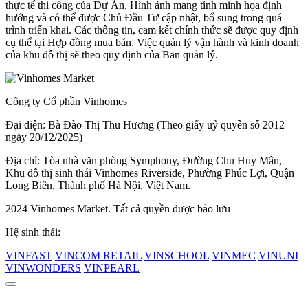
thực tế thi công của Dự Án. Hình ảnh mang tính minh họa định
hướng và có thể được Chủ Đầu Tư cập nhật, bổ sung trong quá
trình triển khai. Các thông tin, cam kết chính thức sẽ được quy định
cụ thể tại Hợp đồng mua bán. Việc quản lý vận hành và kinh doanh
của khu đô thị sẽ theo quy định của Ban quản lý.
Công ty Cổ phần Vinhomes
Đại diện: Bà Đào Thị Thu Hương (Theo giấy uỷ quyền số 2012
ngày 20/12/2025)
Địa chỉ: Tòa nhà văn phòng Symphony, Đường Chu Huy Mân,
Khu đô thị sinh thái Vinhomes Riverside, Phường Phúc Lợi, Quận
Long Biên, Thành phố Hà Nội, Việt Nam.
2024 Vinhomes Market. Tất cả quyền được bảo lưu
Hệ sinh thái:
VINFAST
VINCOM RETAIL
VINSCHOOL
VINMEC
VINUNI
VINWONDERS
VINPEARL