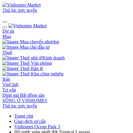
Thủ tục trực tuyến
Dự án
Mua
Mua chuyển nhượng
Mua chủ đầu tư
Thuê
Thuê nhà ở/Kinh doanh
Thuê Văn phòng
Thuê Bán lẻ
Thuê Khu công nghiệp
Bán
VinClub
Tư vấn
Định giá Bất động sản
SỐNG Ở VINHOMES
Thủ tục trực tuyến
Trang chủ
Giao dịch sơ cấp
Vinhomes Ocean Park 3
Hồ nước mặn nhiệt đới Tropical Lagoon