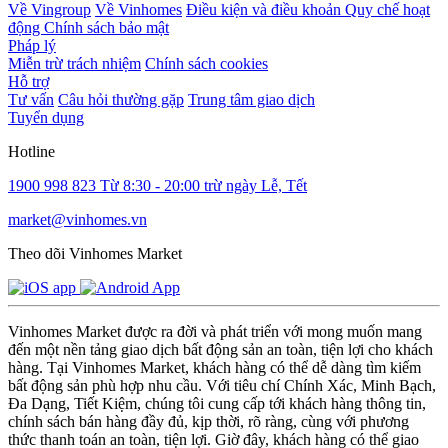
Về Vingroup
Về Vinhomes
Điều kiện và điều khoản
Quy chế hoạt
động
Chính sách bảo mật
Pháp lý
Miễn trừ trách nhiệm
Chính sách cookies
Hỗ trợ
Tư vấn
Câu hỏi thường gặp
Trung tâm giao dịch
Tuyển dụng
Hotline
1900 998 823
Từ 8:30 - 20:00 trừ ngày Lễ, Tết
market@vinhomes.vn
Theo dõi Vinhomes Market
Vinhomes Market được ra đời và phát triển với mong muốn mang
đến một nền tảng giao dịch bất động sản an toàn, tiện lợi cho khách
hàng. Tại Vinhomes Market, khách hàng có thể dễ dàng tìm kiếm
bất động sản phù hợp nhu cầu. Với tiêu chí Chính Xác, Minh Bạch,
Đa Dạng, Tiết Kiệm, chúng tôi cung cấp tới khách hàng thông tin,
chính sách bán hàng đầy đủ, kịp thời, rõ ràng, cùng với phương
thức thanh toán an toàn, tiện lợi. Giờ đây, khách hàng có thể giao