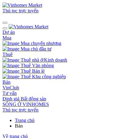
Thủ tục trực tuyến
Dự án
Mua
Mua chuyển nhượng
Mua chủ đầu tư
Thuê
Thuê nhà ở/Kinh doanh
Thuê Văn phòng
Thuê Bán lẻ
Thuê Khu công nghiệp
Bán
VinClub
Tư vấn
Định giá Bất động sản
SỐNG Ở VINHOMES
Thủ tục trực tuyến
Trang chủ
Bán
Về trang chủ