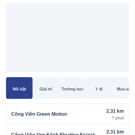
Đang tải bản đồ
Nổi bật
Giải trí
Trường học
Y tế
Mua sắm
2,31 km
Công Viên Green Motion
7 phút
2,31 km
Công Viên Ven Kênh Floating Forest