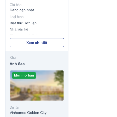
Giá bán
Đang cập nhật
Loại hình
Biệt thự Đơn lập
Nhà liền kề
Thương mại dịch vụ
Xem chi tiết
Khu
Ánh Sao
Mới mở bán
Dự án
Vinhomes Golden City