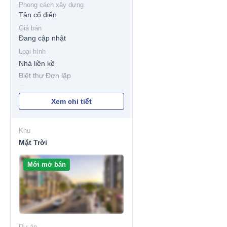
Phong cách xây dựng
Tân cổ điển
Giá bán
Đang cập nhật
Loại hình
Nhà liền kề
Biệt thự Đơn lập
Shophouse
Xem chi tiết
Khu
Mặt Trời
Mới mở bán
Dự án