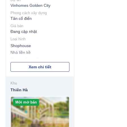
Vinhomes Golden City
Phong cách xây dựng
Tân cổ điển
Giá bán
Đang cập nhật
Loại hình
Shophouse
Nhà liền kề
Biệt thự Song lập
Biệt thự Đơn lập
Xem chi tiết
Khu
Thiên Hà
Mới mở bán