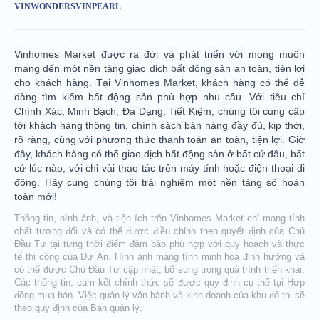
VINWONDERS
VINPEARL
Vinhomes Market được ra đời và phát triển với mong muốn
mang đến một nền tảng giao dịch bất động sản an toàn, tiện lợi
cho khách hàng. Tại Vinhomes Market, khách hàng có thể dễ
dàng tìm kiếm bất động sản phù hợp nhu cầu. Với tiêu chí
Chính Xác, Minh Bạch, Đa Dạng, Tiết Kiệm, chúng tôi cung cấp
tới khách hàng thông tin, chính sách bán hàng đầy đủ, kịp thời,
rõ ràng, cùng với phương thức thanh toán an toàn, tiện lợi. Giờ
đây, khách hàng có thể giao dịch bất động sản ở bất cứ đâu, bất
cứ lúc nào, với chỉ vài thao tác trên máy tính hoặc điện thoại di
động. Hãy cùng chúng tôi trải nghiệm một nền tảng số hoàn
toàn mới!
Thông tin, hình ảnh, và tiện ích trên Vinhomes Market chỉ mang tính
chất tương đối và có thể được điều chỉnh theo quyết định của Chủ
Đầu Tư tại từng thời điểm đảm bảo phù hợp với quy hoạch và thực
tế thi công của Dự Án. Hình ảnh mang tính minh họa định hướng và
có thể được Chủ Đầu Tư cập nhật, bổ sung trong quá trình triển khai.
Các thông tin, cam kết chính thức sẽ được quy định cụ thể tại Hợp
đồng mua bán. Việc quản lý vận hành và kinh doanh của khu đô thị sẽ
theo quy định của Ban quản lý.