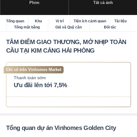
Phim
Tất cả ảnh
Tổng quan
Khu
Vị trí
Tiện ích cảnh quan
Tài liệu
Tổng mặt bằng
Giá và Quỹ căn
Đối tác
TÂM ĐIỂM GIAO THƯƠNG, MỞ NHỊP TOÀN
CẦU TẠI KIM CẢNG HẢI PHÒNG
Chỉ có trên Vinhomes Market
Thanh toán sớm
Ưu đãi lên tới 7,5%
Tổng quan dự án Vinhomes Golden City