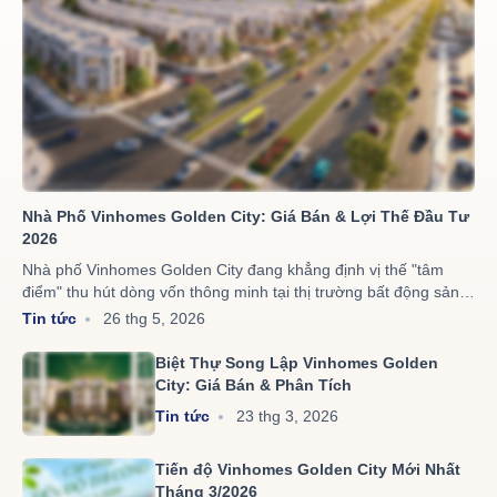
Nhà Phố Vinhomes Golden City: Giá Bán & Lợi Thế Đầu Tư
2026
Nhà phố Vinhomes Golden City đang khẳng định vị thế "tâm
điểm" thu hút dòng vốn thông minh tại thị trường bất động sản
Hải Phòng năm 2026 nhờ lợi thế vị trí chiến lược tại cửa ngõ
Tin tức
26 thg 5, 2026
Dương Kinh cùng hệ sinh thái chuẩn "ESG++" thời thượng.
Biệt Thự Song Lập Vinhomes Golden
City: Giá Bán & Phân Tích
Tin tức
23 thg 3, 2026
Tiến độ Vinhomes Golden City Mới Nhất
Tháng 3/2026