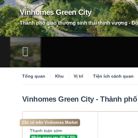
Vinhomes Green City
Thành phố giao thương sinh thái thịnh vượng - Đô 
Tổng quan
Khu
Vị trí
Tiện ích cảnh quan
Vinhomes Green City - Thành phố 
Chỉ có trên Vinhomes Market
Thanh toán sớm
Nhận ngay ưu đãi 7,5%