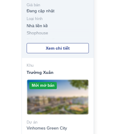
Giá bán
Đang cập nhật
Loại hình
Nhà liền kề
Shophouse
Biệt thự Đơn lập
Biệt thự Song lập
Xem chi tiết
Khu
Trường Xuân
Mới mở bán
Dự án
Vinhomes Green City