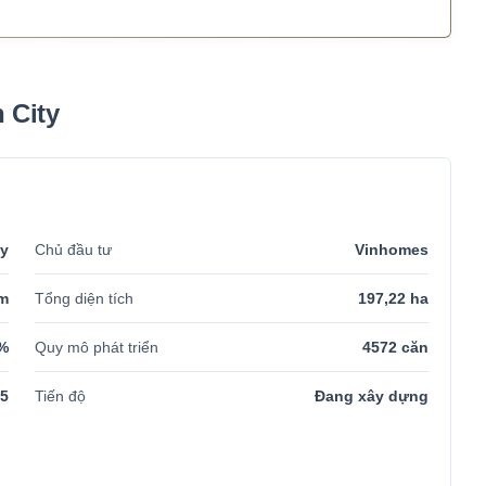
 City
ty
Chủ đầu tư
Vinhomes
ăm
Tổng diện tích
197,22 ha
%
Quy mô phát triển
4572 căn
5
Tiến độ
Đang xây dựng