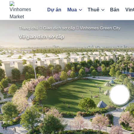
Dự án
Mua
Thuê
Bán
Vin
Trang chủ
Giao dịch sơ cấp
Vinhomes Green City
Về giao dịch sơ cấp