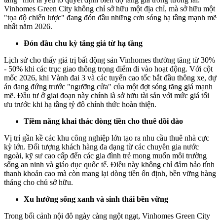
Vinhomes Green City không chỉ sở hữu một địa chỉ, mà sở hữu một
"tọa độ chiến lược" đang đón đầu những cơn sóng hạ tầng mạnh mẽ
nhất năm 2026.
Đón đầu chu kỳ tăng giá từ hạ tầng
Lịch sử cho thấy giá trị bất động sản Vinhomes thường tăng từ 30%
- 50% khi các trục giao thông trọng điểm đi vào hoạt động. Với cột
mốc 2026, khi Vành đai 3 và các tuyến cao tốc bắt đầu thông xe, dự
án đang đứng trước "ngưỡng cửa" của một đợt sóng tăng giá mạnh
mẽ. Đầu tư ở giai đoạn này chính là sở hữu tài sản với mức giá tối
ưu trước khi hạ tầng tỷ đô chính thức hoàn thiện.
Tiềm năng khai thác dòng tiền cho thuê dồi dào
Vị trí gần kề các khu công nghiệp lớn tạo ra nhu cầu thuê nhà cực
kỳ lớn. Đối tượng khách hàng đa dạng từ các chuyên gia nước
ngoài, kỹ sư cao cấp đến các gia đình trẻ mong muốn môi trường
sống an ninh và giáo dục quốc tế. Điều này không chỉ đảm bảo tính
thanh khoản cao mà còn mang lại dòng tiền ổn định, bền vững hàng
tháng cho chủ sở hữu.
Xu hướng sống xanh và sinh thái bền vững
Trong bối cảnh nội đô ngày càng ngột ngạt, Vinhomes Green City