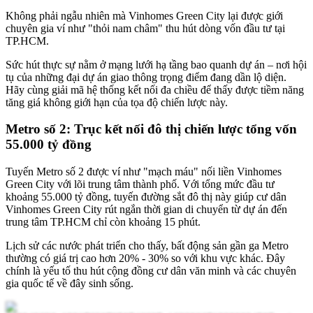
Không phải ngẫu nhiên mà Vinhomes Green City lại được giới
chuyên gia ví như "thỏi nam châm" thu hút dòng vốn đầu tư tại
TP.HCM.
Sức hút thực sự nằm ở mạng lưới hạ tầng bao quanh dự án – nơi hội
tụ của những đại dự án giao thông trọng điểm đang dần lộ diện.
Hãy cùng giải mã hệ thống kết nối đa chiều để thấy được tiềm năng
tăng giá không giới hạn của tọa độ chiến lược này.
Metro số 2: Trục kết nối đô thị chiến lược tổng vốn
55.000 tỷ đồng
Tuyến Metro số 2 được ví như "mạch máu" nối liền Vinhomes
Green City với lõi trung tâm thành phố. Với tổng mức đầu tư
khoảng 55.000 tỷ đồng, tuyến đường sắt đô thị này giúp cư dân
Vinhomes Green City rút ngắn thời gian di chuyển từ dự án đến
trung tâm TP.HCM chỉ còn khoảng 15 phút.
Lịch sử các nước phát triển cho thấy, bất động sản gần ga Metro
thường có giá trị cao hơn 20% - 30% so với khu vực khác. Đây
chính là yếu tố thu hút cộng đồng cư dân văn minh và các chuyên
gia quốc tế về đây sinh sống.