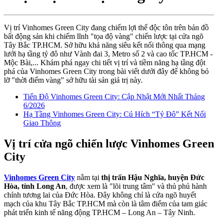
Vị trí Vinhomes Green City đang chiếm lợi thế độc tôn trên bản đồ
bất động sản khi chiếm lĩnh "tọa độ vàng" chiến lược tại cửa ngõ
Tây Bắc TP.HCM. Sở hữu khả năng siêu kết nối thông qua mạng
lưới hạ tầng tỷ đô như Vành đai 3, Metro số 2 và cao tốc TP.HCM -
Mộc Bài,... Khám phá ngay chi tiết vị trí và tiềm năng hạ tầng đột
phá của Vinhomes Green City trong bài viết dưới đây để không bỏ
lỡ "thời điểm vàng" sở hữu tài sản giá trị này.
Tiến Độ Vinhomes Green City: Cập Nhật Mới Nhất Tháng
6/2026
Hạ Tầng Vinhomes Green City: Cú Hích “Tỷ Đô” Kết Nối
Giao Thông
Vị trí cửa ngõ chiến lược Vinhomes Green
City
Vinhomes Green City
nằm tại
thị trấn Hậu Nghĩa, huyện Đức
Hòa, tỉnh Long An
, được xem là "lõi trung tâm" và thủ phủ hành
chính tương lai của Đức Hòa. Đây không chỉ là cửa ngõ huyết
mạch của khu Tây Bắc TP.HCM mà còn là tâm điểm của tam giác
phát triển kinh tế năng động TP.HCM – Long An – Tây Ninh.