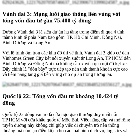
Vành đai 3: M
ạng
lưới
giao
thông
liên
vùng
với
t
ổng vốn đầu tư gần 75.400 tỷ đồng
Đường Vành đai 3 là siêu dự án hạ tầng trọng điểm đi qua 4 tỉnh
thành kinh tế phía Nam bao gồm: TP. Hồ Chí Minh, Đồng Nai,
Bình Dương và Long An.
Với lộ trình ôm trọn các khu đô thị vệ tinh, Vành đai 3 giúp cư dân
Vinhomes Green City kết nối xuyên suốt từ Long An, TP.HCM đến
Bình Dương và Đồng Nai mà không cần xuyên qua nội đô kẹt xe.
Đây chính là "đòn bẩy" trực tiếp tạo nên tính thanh khoản cực cao
và tiềm năng tăng giá bền vững cho dự án trong tương lai.
Quốc lộ 22: Tổng vốn đầu tư khoảng 10.424 tỷ
đồng
Quốc lộ 22 đóng vai trò là cửa ngõ giao thương duy nhất nối
TP.HCM với cửa khẩu quốc tế Mộc Bài. Việc nâng cấp và mở rộng
tuyến đường này không chỉ giúp việc di chuyển trở nên thông
thoáng mà còn tạo điều kiện cho các loại hình dịch vụ, logistics và