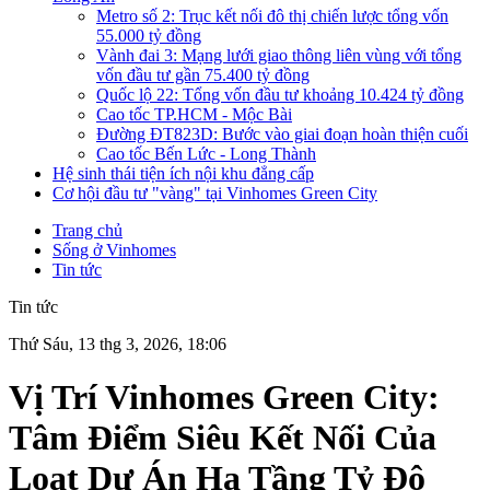
Metro số 2: Trục kết nối đô thị chiến lược tổng vốn
55.000 tỷ đồng
Vành đai 3: Mạng lưới giao thông liên vùng với tổng
vốn đầu tư gần 75.400 tỷ đồng
Quốc lộ 22: Tổng vốn đầu tư khoảng 10.424 tỷ đồng
Cao tốc TP.HCM - Mộc Bài
Đường ĐT823D: Bước vào giai đoạn hoàn thiện cuối
Cao tốc Bến Lức - Long Thành
Hệ sinh thái tiện ích nội khu đẳng cấp
Cơ hội đầu tư "vàng" tại Vinhomes Green City
Trang chủ
Sống ở Vinhomes
Tin tức
Tin tức
Thứ Sáu, 13 thg 3, 2026, 18:06
Vị Trí Vinhomes Green City:
Tâm Điểm Siêu Kết Nối Của
Loạt Dự Án Hạ Tầng Tỷ Đô