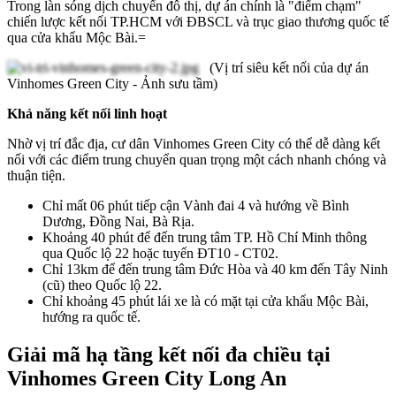
Trong làn sóng dịch chuyển đô thị, dự án chính là "điểm chạm"
chiến lược kết nối TP.HCM với ĐBSCL và trục giao thương quốc tế
qua cửa khẩu Mộc Bài.=
(Vị trí siêu kết nối của dự án
Vinhomes Green City - Ảnh sưu tầm)
Khả năng kết nối linh hoạt
Nhờ vị trí đắc địa, cư dân Vinhomes Green City có thể dễ dàng kết
nối với các điểm trung chuyển quan trọng một cách nhanh chóng và
thuận tiện.
Chỉ mất 06 phút tiếp cận Vành đai 4 và hướng về Bình
Dương, Đồng Nai, Bà Rịa.
Khoảng 40 phút để đến trung tâm TP. Hồ Chí Minh thông
qua Quốc lộ 22 hoặc tuyến ĐT10 - CT02.
Chỉ 13km để đến trung tâm Đức Hòa và 40 km đến Tây Ninh
(cũ) theo Quốc lộ 22.
Chỉ khoảng 45 phút lái xe là có mặt tại cửa khẩu Mộc Bài,
hướng ra quốc tế.
Giải mã hạ tầng kết nối đa chiều tại
Vinhomes Green City Long An