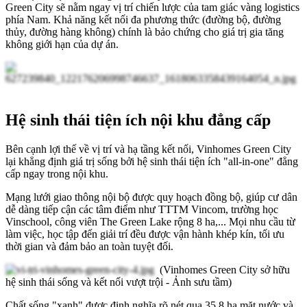
Green City sẽ nằm ngay vị trí chiến lược của tam giác vàng logistics
phía Nam. Khả năng kết nối đa phương thức (đường bộ, đường
thủy, đường hàng không) chính là bảo chứng cho giá trị gia tăng
không giới hạn của dự án.
Hệ sinh thái tiện ích nội khu đẳng cấp
Bên cạnh lợi thế về vị trí và hạ tầng kết nối,
Vinhomes Green City
lại khẳng định giá trị sống bởi hệ sinh thái tiện ích "all-in-one"
đẳng
cấp ngay trong nội khu.
Mạng lưới giao thông nội bộ được quy hoạch đồng bộ, giúp cư dân
dễ dàng tiếp cận các tâm điểm như TTTM Vincom, trường học
Vinschool, công viên The Green Lake rộng 8 ha,... Mọi nhu cầu từ
làm việc, học tập đến giải trí đều được vận hành khép kín, tối ưu
thời gian và đảm bảo an toàn tuyệt đối.
(
Vinhomes Green City sở hữu
hệ sinh thái sống và kết nối vượt trội - Ảnh sưu tầm)
Chất sống "xanh" được định nghĩa rõ nét qua 35,8 ha mặt nước và