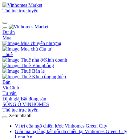
Thủ tục trực tuyến
Dự án
Mua
Mua chuyển nhượng
Mua chủ đầu tư
Thuê
Thuê nhà ở/Kinh doanh
Thuê Văn phòng
Thuê Bán lẻ
Thuê Khu công nghiệp
Bán
VinClub
Tư vấn
Định giá Bất động sản
SỐNG Ở VINHOMES
Thủ tục trực tuyến
Xem nhanh
Vị trí cửa ngõ chiến lược Vinhomes Green City
Giải mã hạ tầng kết nối đa chiều tại Vinhomes Green City
Long An