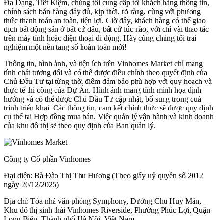
Đa Dạng, Tiết Kiệm, chúng tôi cung cấp tới khách hàng thông tin,
chính sách bán hàng đầy đủ, kịp thời, rõ ràng, cùng với phương
thức thanh toán an toàn, tiện lợi. Giờ đây, khách hàng có thể giao
dịch bất động sản ở bất cứ đâu, bất cứ lúc nào, với chỉ vài thao tác
trên máy tính hoặc điện thoại di động. Hãy cùng chúng tôi trải
nghiệm một nền tảng số hoàn toàn mới!
Thông tin, hình ảnh, và tiện ích trên Vinhomes Market chỉ mang
tính chất tương đối và có thể được điều chỉnh theo quyết định của
Chủ Đầu Tư tại từng thời điểm đảm bảo phù hợp với quy hoạch và
thực tế thi công của Dự Án. Hình ảnh mang tính minh họa định
hướng và có thể được Chủ Đầu Tư cập nhật, bổ sung trong quá
trình triển khai. Các thông tin, cam kết chính thức sẽ được quy định
cụ thể tại Hợp đồng mua bán. Việc quản lý vận hành và kinh doanh
của khu đô thị sẽ theo quy định của Ban quản lý.
Công ty Cổ phần Vinhomes
Đại diện: Bà Đào Thị Thu Hương (Theo giấy uỷ quyền số 2012
ngày 20/12/2025)
Địa chỉ: Tòa nhà văn phòng Symphony, Đường Chu Huy Mân,
Khu đô thị sinh thái Vinhomes Riverside, Phường Phúc Lợi, Quận
Long Biên, Thành phố Hà Nội, Việt Nam.