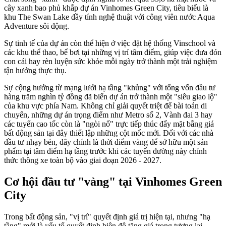
cây xanh bao phủ khắp dự án Vinhomes Green City, tiêu biểu là
khu The Swan Lake đầy tính nghệ thuật với công viên nước Aqua
Adventure sôi động.
Sự tinh tế của dự án còn thể hiện ở việc đặt hệ thống Vinschool và
các khu thể thao, bể bơi tại những vị trí tâm điểm, giúp việc đưa đón
con cái hay rèn luyện sức khỏe mỗi ngày trở thành một trải nghiệm
tận hưởng thực thụ.
Sự cộng hưởng từ mạng lưới hạ tầng "khủng" với tổng vốn đầu tư
hàng trăm nghìn tỷ đồng đã biến dự án trở thành một "siêu giao lộ"
của khu vực phía Nam. Không chỉ giải quyết triệt để bài toán di
chuyển, những dự án trọng điểm như Metro số 2, Vành đai 3 hay
các tuyến cao tốc còn là "ngòi nổ" trực tiếp thúc đẩy mặt bằng giá
bất động sản tại đây thiết lập những cột mốc mới. Đối với các nhà
đầu tư nhạy bén, đây chính là thời điểm vàng để sở hữu một sản
phẩm tại tâm điểm hạ tầng trước khi các tuyến đường này chính
thức thông xe toàn bộ vào giai đoạn 2026 - 2027.
Cơ hội đầu tư "vàng" tại Vinhomes Green
City
Trong bất động sản, "vị trí" quyết định giá trị hiện tại, nhưng "hạ
tầng" mới là yếu tố quyết định biên độ tăng giá trong tương lai.