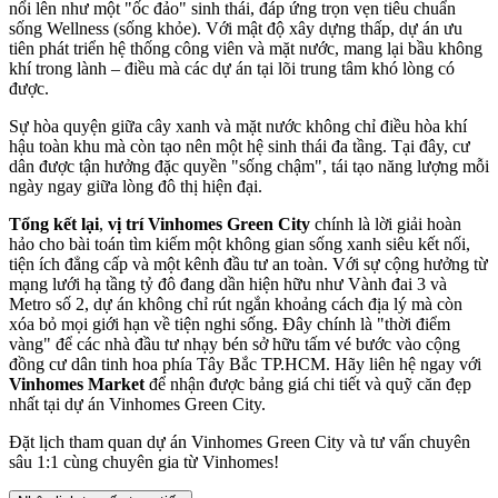
nổi lên như một "ốc đảo" sinh thái, đáp ứng trọn vẹn tiêu chuẩn
sống Wellness (sống khỏe). Với mật độ xây dựng thấp, dự án ưu
tiên phát triển hệ thống công viên và mặt nước, mang lại bầu không
khí trong lành – điều mà các dự án tại lõi trung tâm khó lòng có
được.
Sự hòa quyện giữa cây xanh và mặt nước không chỉ điều hòa khí
hậu toàn khu mà còn tạo nên một hệ sinh thái đa tầng. Tại đây, cư
dân được tận hưởng đặc quyền "sống chậm", tái tạo năng lượng mỗi
ngày ngay giữa lòng đô thị hiện đại.
Tổng kết lại
,
vị trí Vinhomes Green City
chính là lời giải hoàn
hảo cho bài toán tìm kiếm một không gian sống xanh siêu kết nối,
tiện ích đẳng cấp và một kênh đầu tư an toàn. Với sự cộng hưởng từ
mạng lưới hạ tầng tỷ đô đang dần hiện hữu như Vành đai 3 và
Metro số 2, dự án không chỉ rút ngắn khoảng cách địa lý mà còn
xóa bỏ mọi giới hạn về tiện nghi sống. Đây chính là "thời điểm
vàng" để các nhà đầu tư nhạy bén sở hữu tấm vé bước vào cộng
đồng cư dân tinh hoa phía Tây Bắc TP.HCM.
Hãy liên hệ ngay với
Vinhomes Market
để nhận được bảng giá chi tiết và quỹ căn đẹp
nhất tại dự án Vinhomes Green City.
Đặt lịch tham quan dự án Vinhomes Green City và tư vấn chuyên
sâu 1:1 cùng chuyên gia từ Vinhomes!