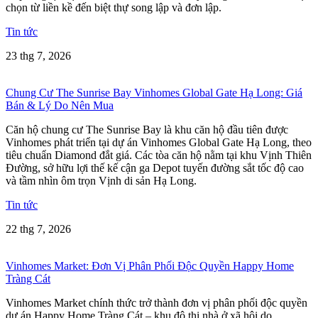
chọn từ liền kề đến biệt thự song lập và đơn lập.
Tin tức
23 thg 7, 2026
Chung Cư The Sunrise Bay Vinhomes Global Gate Hạ Long: Giá
Bán & Lý Do Nên Mua
Căn hộ chung cư The Sunrise Bay là khu căn hộ đầu tiên được
Vinhomes phát triển tại dự án Vinhomes Global Gate Hạ Long, theo
tiêu chuẩn Diamond đắt giá. Các tòa căn hộ nằm tại khu Vịnh Thiên
Đường, sở hữu lợi thế kế cận ga Depot tuyến đường sắt tốc độ cao
và tầm nhìn ôm trọn Vịnh di sản Hạ Long.
Tin tức
22 thg 7, 2026
Vinhomes Market: Đơn Vị Phân Phối Độc Quyền Happy Home
Tràng Cát
Vinhomes Market chính thức trở thành đơn vị phân phối độc quyền
dự án Happy Home Tràng Cát – khu đô thị nhà ở xã hội do