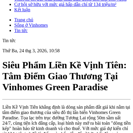
Cơ hội sở hữu với mức giá hấp dẫn chỉ từ 134 triệu/m²
Kết luận
Trang chủ
Sống ở Vinhomes
Tin tức
Tin tức
Thứ Ba, 24 thg 3, 2026, 10:58
Siêu Phẩm Liền Kề Vịnh Tiên:
Tâm Điểm Giao Thương Tại
Vinhomes Green Paradise
Liền Kề Vịnh Tiên khẳng định là dòng sản phẩm đắt giá khi nằm tại
tâm điểm giao thương của siêu đô thị lấn biển Vinhomes Green
Paradise. Tọa lạc trên trục đường Tương Lai rộng 50m sầm uất
24/7, cùng tiện ích đẳng cấp, loại hình này mở ra bài toán "dòng tiền
kép" hoàn hảo từ kinh doanh và cho thuê. Với mức giá dự kiến chỉ