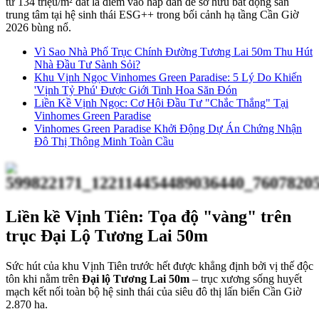
từ 134 triệu/m² đất là điểm vào hấp dẫn để sở hữu bất động sản
trung tâm tại hệ sinh thái ESG++ trong bối cảnh hạ tầng Cần Giờ
2026 bùng nổ.
Vì Sao Nhà Phố Trục Chính Đường Tương Lai 50m Thu Hút
Nhà Đầu Tư Sành Sỏi?
Khu Vịnh Ngọc Vinhomes Green Paradise: 5 Lý Do Khiến
'Vịnh Tỷ Phú' Được Giới Tinh Hoa Săn Đón
Liền Kề Vịnh Ngọc: Cơ Hội Đầu Tư "Chắc Thắng" Tại
Vinhomes Green Paradise
Vinhomes Green Paradise Khởi Động Dự Án Chứng Nhận
Đô Thị Thông Minh Toàn Cầu
Liền kề Vịnh Tiên: Tọa độ "vàng" trên
trục Đại Lộ Tương Lai 50m
Sức hút của khu Vịnh Tiên trước hết được khẳng định bởi vị thế độc
tôn khi nằm trên
Đại lộ Tương Lai 50m
– trục xương sống huyết
mạch kết nối toàn bộ hệ sinh thái của siêu đô thị lấn biển Cần Giờ
2.870 ha.