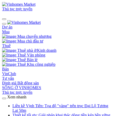
Thủ tục trực tuyến
Dự án
Mua
Mua chuyển nhượng
Mua chủ đầu tư
Thuê
Thuê nhà ở/Kinh doanh
Thuê Văn phòng
Thuê Bán lẻ
Thuê Khu công nghiệp
Bán
VinClub
Tư vấn
Định giá Bất động sản
SỐNG Ở VINHOMES
Thủ tục trực tuyến
Xem nhanh
Liền kề Vịnh Tiên: Tọa độ "vàng" trên trục Đại Lộ Tương
Lai 50m
Thiết kế tối ưu: Giải pháp khai thác dòng tiền kép bền vững