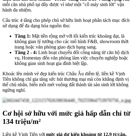
mỗi căn nhà phố tại đây được ví như một "cỗ máy sinh lời" vận
hành đa nhiệm.
Cấu trúc 4 tầng cho phép chủ sở hữu linh hoạt phân tách mục đích
sử dụng để đa dạng hóa nguồn thu:
Tầng 1:
Mặt tiền rộng mở với lối kiến trúc khoáng đạt, là
không gian lý tưởng cho các mô hình F&B, showroom thời
trang hoặc văn phòng giao dịch hạng sang.
Tầng 2 - 4:
Linh hoạt chuyển đổi công năng từ căn hộ dịch
vụ, Homestay đến văn phòng làm việc chuyên nghiệp hoặc
không gian sinh hoạt gia đình biệt lập.
Khoác lên mình vẻ đẹp kiến trúc Châu Âu diễm lệ, liền kề Vịnh
Tiên không chỉ gia tăng sức hút thương mại mà còn khẳng định vị
thế chủ nhân, biến mỗi mét vuông đất thành tài sản sinh lời không
ngừng nghỉ.
Cơ hội sở hữu với mức giá hấp dẫn chỉ từ
134 triệu/m²
Liền kề Vịnh Tiên với
mức giá dự kiến khoảng từ 12,9 tỷ/căn,