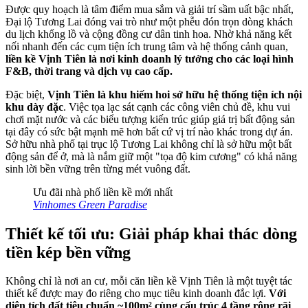
Được quy hoạch là tâm điểm mua sắm và giải trí sầm uất bậc nhất,
Đại lộ Tương Lai đóng vai trò như một phễu đón trọn dòng khách
du lịch khổng lồ và cộng đồng cư dân tinh hoa. Nhờ khả năng kết
nối nhanh đến các cụm tiện ích trung tâm và hệ thống cảnh quan,
liền kề Vịnh Tiên là nơi kinh doanh lý tưởng cho các loại hình
F&B, thời trang và dịch vụ cao cấp.
Đặc biệt,
Vịnh Tiên là khu hiếm hoi sở hữu hệ thống tiện ích nội
khu dày đặc
. Việc tọa lạc sát cạnh các công viên chủ đề, khu vui
chơi mặt nước và các biểu tượng kiến trúc giúp giá trị bất động sản
tại đây có sức bật mạnh mẽ hơn bất cứ vị trí nào khác trong dự án.
Sở hữu nhà phố tại trục lộ Tương Lai không chỉ là sở hữu một bất
động sản để ở, mà là nắm giữ một "tọa độ kim cương" có khả năng
sinh lời bền vững trên từng mét vuông đất.
Ưu đãi nhà phố liền kề mới nhất
Vinhomes Green Paradise
Thiết kế tối ưu: Giải pháp khai thác dòng
tiền kép bền vững
Không chỉ là nơi an cư, mỗi căn liền kề Vịnh Tiên là một tuyệt tác
thiết kế được may đo riêng cho mục tiêu kinh doanh đắc lợi.
Với
diện tích đất tiêu chuẩn ~100m² cùng cấu trúc 4 tầng rộng rãi
,