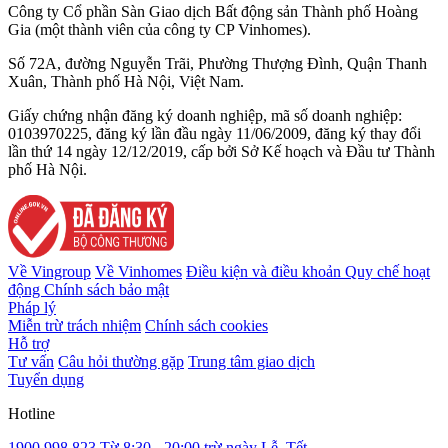
Công ty Cổ phần Sàn Giao dịch Bất động sản Thành phố Hoàng
Gia (một thành viên của công ty CP Vinhomes).
Số 72A, đường Nguyễn Trãi, Phường Thượng Đình, Quận Thanh
Xuân, Thành phố Hà Nội, Việt Nam.
Giấy chứng nhận đăng ký doanh nghiệp, mã số doanh nghiệp:
0103970225, đăng ký lần đầu ngày 11/06/2009, đăng ký thay đổi
lần thứ 14 ngày 12/12/2019, cấp bởi Sở Kế hoạch và Đầu tư Thành
phố Hà Nội.
Về Vingroup
Về Vinhomes
Điều kiện và điều khoản
Quy chế hoạt
động
Chính sách bảo mật
Pháp lý
Miễn trừ trách nhiệm
Chính sách cookies
Hỗ trợ
Tư vấn
Câu hỏi thường gặp
Trung tâm giao dịch
Tuyển dụng
Hotline
1900 998 823
Từ 8:30 - 20:00 trừ ngày Lễ, Tết