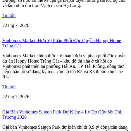
Đường, sở hữu lợi thế kế cận ga Depot tuyến đường sắt tốc độ cao
và tầm nhìn ôm trọn Vịnh di sản Hạ Long.
Tin tức
22 thg 7, 2026
Vinhomes Market: Đơn Vị Phân Phối Độc Quyền Happy Home
Tràng Cát
Vinhomes Market chính thức trở thành đơn vị phân phối độc quyền
dự án Happy Home Tràng Cát – khu đô thị nhà ở xã hội do
Vinhomes phát triển tại phường Hải An, TP. Hải Phòng, đồng thời
tiếp nhận hồ sơ đăng ký mua căn hộ tòa R2 và R3 thuộc khu The
Rise.
Tin tức
22 thg 7, 2026
Giá Bán Vinhomes Saigon Park Dự Kiến: 4 Lý Do Gây Sốt Thị
Trường 2026
Giá bán Vinhomes Saigon Park dự kiến chỉ từ 3,9 tỷ đồng/căn đang