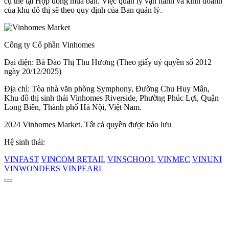
cụ thể tại Hợp đồng mua bán. Việc quản lý vận hành và kinh doanh
của khu đô thị sẽ theo quy định của Ban quản lý.
Công ty Cổ phần Vinhomes
Đại diện: Bà Đào Thị Thu Hương (Theo giấy uỷ quyền số 2012
ngày 20/12/2025)
Địa chỉ: Tòa nhà văn phòng Symphony, Đường Chu Huy Mân,
Khu đô thị sinh thái Vinhomes Riverside, Phường Phúc Lợi, Quận
Long Biên, Thành phố Hà Nội, Việt Nam.
2024 Vinhomes Market. Tất cả quyền được bảo lưu
Hệ sinh thái:
VINFAST
VINCOM RETAIL
VINSCHOOL
VINMEC
VINUNI
VINWONDERS
VINPEARL