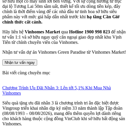
sở hữu một cỗ máy sinh lời bền vững. Với sự cộng hưởng từ trục
đại lộ Tương Lai 50m sầm uất, thiết kế tối ưu dòng tiền kép, đây
chính là thời điểm vàng để các nhà đầu tư tinh hoa sở hữu siêu
phẩm này với mức giá hấp dẫn nhất trước khi
hạ tầng Cần Giờ
chính thức cất cánh.
Hãy liên hệ
Vinhomes Market
qua
Hotline 1900 998 823
để nhận
tư vấn 1:1 và sở hữu ngay quỹ căn ngoại giao đẹp nhất khu Vịnh
Tiên từ chính chuyên viên của Vinhomes.
Nhận tư vấn dự án Vinhomes Green Paradise từ Vinhomes Market!
Nhận tư vấn ngay
Bài viết cùng chuyên mục
Chương Trình Ưu Đãi Nhân 3: Lên tới 5,1% Khi Mua Nhà
Vinhomes
Siêu quà tặng ưu đãi nhân 3 là chương trình tri ân đặc biệt được
Vingroup triển khai nhân dịp kỷ niệm 33 năm thành lập Tập đoàn
(08/08/1993 – 08/08/2026), mang đến thêm quyền lợi dành riêng
cho khách hàng thuộc cộng đồng VinClub khi sở hữu bất động sản
Vinhomes.