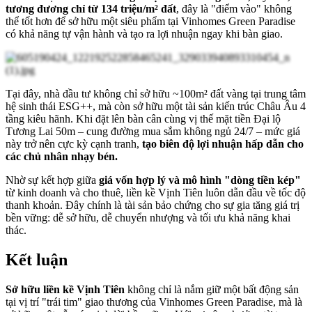
tương đương chỉ từ 134 triệu/m² đất
, đây là "điểm vào" không
thể tốt hơn để sở hữu một siêu phẩm tại Vinhomes Green Paradise
có khả năng tự vận hành và tạo ra lợi nhuận ngay khi bàn giao.
Tại đây, nhà đầu tư không chỉ sở hữu ~100m² đất vàng tại trung tâm
hệ sinh thái ESG++, mà còn sở hữu một tài sản kiến trúc Châu Âu 4
tầng kiêu hãnh. Khi đặt lên bàn cân cùng vị thế mặt tiền Đại lộ
Tương Lai 50m – cung đường mua sắm không ngủ 24/7 – mức giá
này trở nên cực kỳ cạnh tranh,
tạo biên độ lợi nhuận hấp dẫn cho
các chủ nhân nhạy bén.
Nhờ sự kết hợp giữa
giá vốn hợp lý và mô hình "dòng tiền kép"
từ kinh doanh và cho thuê, liền kề Vịnh Tiên luôn dẫn đầu về tốc độ
thanh khoản. Đây chính là tài sản bảo chứng cho sự gia tăng giá trị
bền vững: dễ sở hữu, dễ chuyển nhượng và tối ưu khả năng khai
thác.
Kết luận
Sở hữu liền kề Vịnh Tiên
không chỉ là nắm giữ một bất động sản
tại vị trí "trái tim" giao thương của Vinhomes Green Paradise, mà là