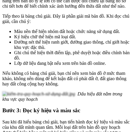
năng trên bản đồ tỷ lệ lớn có thể cần được đối chiếu lại bằng hồ sơ
chi tiết hơn để biết chính xác ảnh hưởng đến thửa đất như thế nào.
Tiếp theo là bảng chú giải. Đây là phần giải mã bản đồ. Khi đọc chú
giải, cần chú ý:
Màu nền thể hiện nhóm đất hoặc chức năng sử dụng đất.
Ký hiệu chữ thể hiện mã loại đất.
Đường nét thể hiện ranh giới, đường giao thông, chỉ giới hoặc
khu vực đặc thù.
Ghi chú thể hiện thời điểm lập, phê duyệt hoặc điều chỉnh bản
đồ.
Lớp dữ liệu đang bật nếu xem trên bản đồ online.
Nếu không có bảng chú giải, bạn chỉ nên xem bản đồ ở mức tham
khảo, không nên dùng để kết luận đất có phải đất ở, đất giao thông
hay đất công cộng hay không.
Dấu hiệu đất nằm trong
khu vực quy hoạch
Bước 3: Đọc ký hiệu và màu sắc
Sau khi đã hiểu bảng chú giải, bạn tiến hành đọc ký hiệu và màu sắc
của khu đất mình quan tâm. Mỗi loại đất trên bản đồ quy hoạch