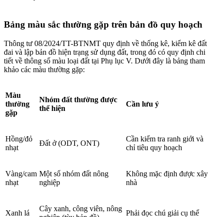
Bảng màu sắc thường gặp trên bản đồ quy hoạch
Thông tư 08/2024/TT-BTNMT quy định về thống kê, kiểm kê đất
đai và lập bản đồ hiện trạng sử dụng đất, trong đó có quy định chi
tiết về thông số màu loại đất tại Phụ lục V. Dưới đây là bảng tham
khảo các màu thường gặp:
Màu
Nhóm đất thường được
thường
Cần lưu ý
thể hiện
gặp
Hồng/đỏ
Cần kiểm tra ranh giới và
Đất ở (ODT, ONT)
nhạt
chỉ tiêu quy hoạch
Vàng/cam
Một số nhóm đất nông
Không mặc định được xây
nhạt
nghiệp
nhà
Cây xanh, công viên, nông
Xanh lá
Phải đọc chú giải cụ thể