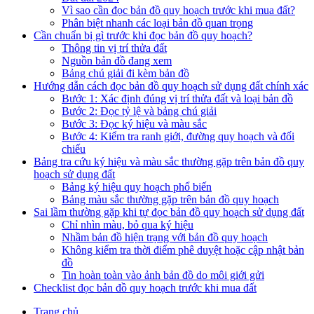
Vì sao cần đọc bản đồ quy hoạch trước khi mua đất?
Phân biệt nhanh các loại bản đồ quan trọng
Cần chuẩn bị gì trước khi đọc bản đồ quy hoạch?
Thông tin vị trí thửa đất
Nguồn bản đồ đang xem
Bảng chú giải đi kèm bản đồ
Hướng dẫn cách đọc bản đồ quy hoạch sử dụng đất chính xác
Bước 1: Xác định đúng vị trí thửa đất và loại bản đồ
Bước 2: Đọc tỷ lệ và bảng chú giải
Bước 3: Đọc ký hiệu và màu sắc
Bước 4: Kiểm tra ranh giới, đường quy hoạch và đối
chiếu
Bảng tra cứu ký hiệu và màu sắc thường gặp trên bản đồ quy
hoạch sử dụng đất
Bảng ký hiệu quy hoạch phổ biến
Bảng màu sắc thường gặp trên bản đồ quy hoạch
Sai lầm thường gặp khi tự đọc bản đồ quy hoạch sử dụng đất
Chỉ nhìn màu, bỏ qua ký hiệu
Nhầm bản đồ hiện trạng với bản đồ quy hoạch
Không kiểm tra thời điểm phê duyệt hoặc cập nhật bản
đồ
Tin hoàn toàn vào ảnh bản đồ do môi giới gửi
Checklist đọc bản đồ quy hoạch trước khi mua đất
Trang chủ