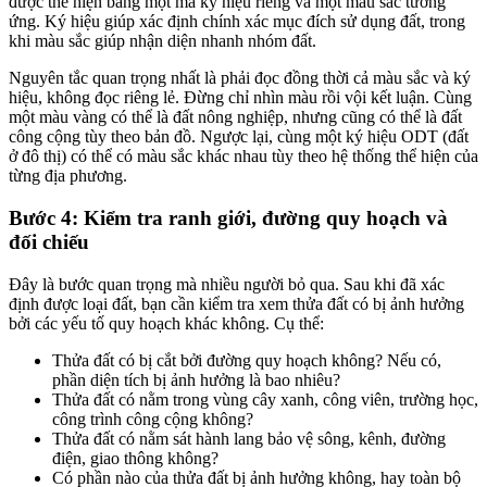
được thể hiện bằng một mã ký hiệu riêng và một màu sắc tương
ứng. Ký hiệu giúp xác định chính xác mục đích sử dụng đất, trong
khi màu sắc giúp nhận diện nhanh nhóm đất.
Nguyên tắc quan trọng nhất là phải đọc đồng thời cả màu sắc và ký
hiệu, không đọc riêng lẻ. Đừng chỉ nhìn màu rồi vội kết luận. Cùng
một màu vàng có thể là đất nông nghiệp, nhưng cũng có thể là đất
công cộng tùy theo bản đồ. Ngược lại, cùng một ký hiệu ODT (đất
ở đô thị) có thể có màu sắc khác nhau tùy theo hệ thống thể hiện của
từng địa phương.
Bước 4: Kiểm tra ranh giới, đường quy hoạch và
đối chiếu
Đây là bước quan trọng mà nhiều người bỏ qua. Sau khi đã xác
định được loại đất, bạn cần kiểm tra xem thửa đất có bị ảnh hưởng
bởi các yếu tố quy hoạch khác không. Cụ thể:
Thửa đất có bị cắt bởi đường quy hoạch không? Nếu có,
phần diện tích bị ảnh hưởng là bao nhiêu?
Thửa đất có nằm trong vùng cây xanh, công viên, trường học,
công trình công cộng không?
Thửa đất có nằm sát hành lang bảo vệ sông, kênh, đường
điện, giao thông không?
Có phần nào của thửa đất bị ảnh hưởng không, hay toàn bộ