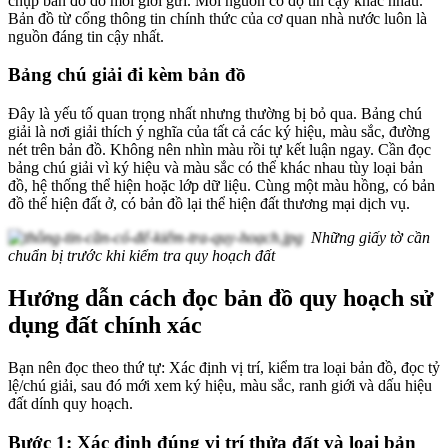
chụp bản đồ do môi giới gửi. Mỗi nguồn có độ tin cậy khác nhau.
Bản đồ từ cổng thông tin chính thức của cơ quan nhà nước luôn là
nguồn đáng tin cậy nhất.
Bảng chú giải đi kèm bản đồ
Đây là yếu tố quan trọng nhất nhưng thường bị bỏ qua. Bảng chú
giải là nơi giải thích ý nghĩa của tất cả các ký hiệu, màu sắc, đường
nét trên bản đồ. Không nên nhìn màu rồi tự kết luận ngay. Cần đọc
bảng chú giải vì ký hiệu và màu sắc có thể khác nhau tùy loại bản
đồ, hệ thống thể hiện hoặc lớp dữ liệu. Cùng một màu hồng, có bản
đồ thể hiện đất ở, có bản đồ lại thể hiện đất thương mại dịch vụ.
Những giấy tờ cần
chuẩn bị trước khi kiểm tra quy hoạch đất
Hướng dẫn cách đọc bản đồ quy hoạch sử
dụng đất chính xác
Bạn nên đọc theo thứ tự: Xác định vị trí, kiểm tra loại bản đồ, đọc tỷ
lệ/chú giải, sau đó mới xem ký hiệu, màu sắc, ranh giới và dấu hiệu
đất dính quy hoạch.
Bước 1: Xác định đúng vị trí thửa đất và loại bản