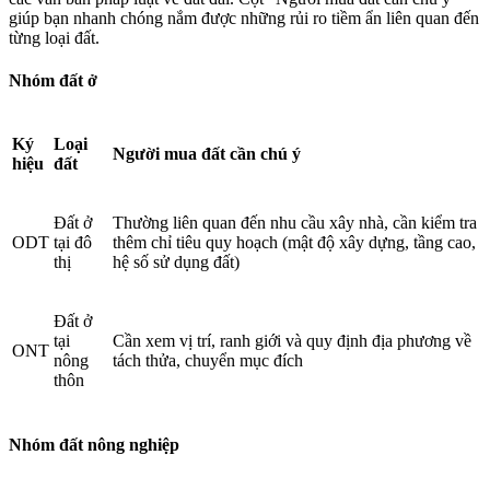
giúp bạn nhanh chóng nắm được những rủi ro tiềm ẩn liên quan đến
từng loại đất.
Nhóm đất ở
Ký
Loại
Người mua đất cần chú ý
hiệu
đất
Đất ở
Thường liên quan đến nhu cầu xây nhà, cần kiểm tra
ODT
tại đô
thêm chỉ tiêu quy hoạch (mật độ xây dựng, tầng cao,
thị
hệ số sử dụng đất)
Đất ở
tại
Cần xem vị trí, ranh giới và quy định địa phương về
ONT
nông
tách thửa, chuyển mục đích
thôn
Nhóm đất nông nghiệp