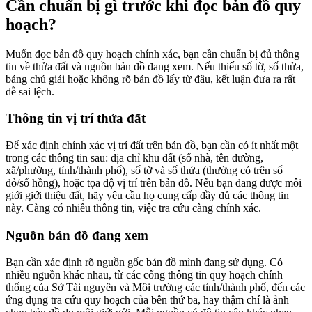
Cần chuẩn bị gì trước khi đọc bản đồ quy
hoạch?
Muốn đọc bản đồ quy hoạch chính xác, bạn cần chuẩn bị đủ thông
tin về thửa đất và nguồn bản đồ đang xem. Nếu thiếu số tờ, số thửa,
bảng chú giải hoặc không rõ bản đồ lấy từ đâu, kết luận đưa ra rất
dễ sai lệch.
Thông tin vị trí thửa đất
Để xác định chính xác vị trí đất trên bản đồ, bạn cần có ít nhất một
trong các thông tin sau: địa chỉ khu đất (số nhà, tên đường,
xã/phường, tỉnh/thành phố), số tờ và số thửa (thường có trên sổ
đỏ/sổ hồng), hoặc tọa độ vị trí trên bản đồ. Nếu bạn đang được môi
giới giới thiệu đất, hãy yêu cầu họ cung cấp đầy đủ các thông tin
này. Càng có nhiều thông tin, việc tra cứu càng chính xác.
Nguồn bản đồ đang xem
Bạn cần xác định rõ nguồn gốc bản đồ mình đang sử dụng. Có
nhiều nguồn khác nhau, từ các cổng thông tin quy hoạch chính
thống của Sở Tài nguyên và Môi trường các tỉnh/thành phố, đến các
ứng dụng tra cứu quy hoạch của bên thứ ba, hay thậm chí là ảnh