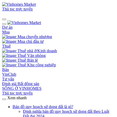
Thủ tục trực tuyến
Dự án
Mua
Mua chuyển nhượng
Mua chủ đầu tư
Thuê
Thuê nhà ở/Kinh doanh
Thuê Văn phòng
Thuê Bán lẻ
Thuê Khu công nghiệp
Bán
VinClub
Tư vấn
Định giá Bất động sản
SỐNG Ở VINHOMES
Thủ tục trực tuyến
Xem nhanh
Bản đồ quy hoạch sử dụng đất là gì?
Định nghĩa bản đồ quy hoạch sử dụng đất theo Luật
Đất đai 2024