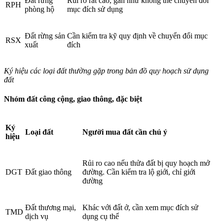
Đất rừng
Rủi ro rất cao, gần như không thể chuyển đổi
RPH
phòng hộ
mục đích sử dụng
Đất rừng sản
Cần kiểm tra kỹ quy định về chuyển đổi mục
RSX
xuất
đích
Ký hiệu các loại đất thường gặp trong bản đồ quy hoạch sử dụng
đất
Nhóm đất công cộng, giao thông, đặc biệt
Ký
Loại đất
Người mua đất cần chú ý
hiệu
Rủi ro cao nếu thửa đất bị quy hoạch mở
DGT
Đất giao thông
đường. Cần kiểm tra lộ giới, chỉ giới
đường
Đất thương mại,
Khác với đất ở, cần xem mục đích sử
TMD
dịch vụ
dụng cụ thể