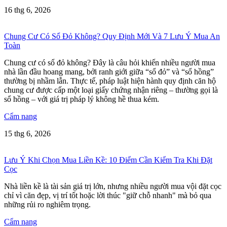
16 thg 6, 2026
Chung Cư Có Sổ Đỏ Không? Quy Định Mới Và 7 Lưu Ý Mua An
Toàn
Chung cư có sổ đỏ không? Đây là câu hỏi khiến nhiều người mua
nhà lần đầu hoang mang, bởi ranh giới giữa “sổ đỏ” và “sổ hồng”
thường bị nhầm lẫn. Thực tế, pháp luật hiện hành quy định căn hộ
chung cư được cấp một loại giấy chứng nhận riêng – thường gọi là
sổ hồng – với giá trị pháp lý không hề thua kém.
Cẩm nang
15 thg 6, 2026
Lưu Ý Khi Chọn Mua Liền Kề: 10 Điểm Cần Kiểm Tra Khi Đặt
Cọc
Nhà liền kề là tài sản giá trị lớn, nhưng nhiều người mua vội đặt cọc
chỉ vì căn đẹp, vị trí tốt hoặc lời thúc "giữ chỗ nhanh" mà bỏ qua
những rủi ro nghiêm trọng.
Cẩm nang