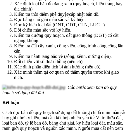
Xác định loại bản đồ đang xem (quy hoạch, hiện trạng hay
địa chính).
Kiểm tra thời điểm phê duyệt/cập nhật bản đồ.
Đọc bảng chú giải màu sắc và ký hiệu.
Đọc ký hiệu loại đất (ONT, ODT, CLN, LUC...).
Đối chiếu màu sắc với ký hiệu.
Kiểm tra đường quy hoạch, đất giao thông (DGT) có cắt
ngang không.
Kiểm tra đất cây xanh, công viên, công trình công cộng lân
cận.
Kiểm tra hành lang bảo vệ (sông, kênh, đường điện).
Đối chiếu với sổ đỏ/sổ hồng (nếu có).
Xác định phần diện tích bị ảnh hưởng (nếu có).
Xác minh thêm tại cơ quan có thẩm quyền trước khi giao
dịch.
Các bước xem bản đồ quy
hoạch sử dụng đất đai
Kết luận
Cách đọc bản đồ quy hoạch sử dụng đất không chỉ là nhìn màu sắc
hay ghi nhớ ký hiệu, mà cần kết hợp nhiều yếu tố: Vị trí thửa đất,
loại bản đồ, tỷ lệ bản đồ, bảng chú giải, ký hiệu loại đất, màu sắc,
ranh giới quy hoạch và nguồn xác minh. Người mua đất nên xem