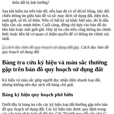
thửa đất bị ảnh hưởng?
Sau khi kiểm tra trên bản đồ, nếu bạn đã có sổ đỏ/sổ hồng, hãy đối
chiếu thông tin giữa bản đồ và sổ: mục đích sử dụng đất, diện tích,
ranh giới, số tờ, số thửa. Nếu có bất kỳ sự khác biệt nào, đó là dấu
hiệu cần xác minh thêm. Cuối cùng, đừng chỉ dựa vào bản đồ do
bên bán hoặc môi giới gửi. Hãy tự tra cứu trên cổng thông tin chính
thức hoặc liên hệ cơ quan có thẩm quyền để có thông tin chính xác
nhất.
Cách đọc bản đồ
quy hoạch sử dụng đất
Bảng tra cứu ký hiệu và màu sắc thường
gặp trên bản đồ quy hoạch sử dụng đất
Ký hiệu và màu sắc giúp người đọc nhận diện nhanh loại đất,
nhưng không nên đọc tách rời bảng chú giải.
Bảng ký hiệu quy hoạch phổ biến
Dưới đây là bảng tra cứu các ký hiệu loại đất thường gặp trên bản
đồ quy hoạch sử dụng đất. Các ký hiệu này được quy định trong
các văn bản pháp luật về đất đai. Cột "Người mua đất cần chú ý"