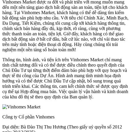
Vinhomes Market được ra đời và phát triển với mong muốn mang
đến một nền tảng giao dịch bất động sản an toàn, tiện lợi cho khách
hàng. Tại Vinhomes Market, khách hàng có thể dễ dàng tìm kiếm
bất động sản phù hợp nhu cầu. Với tiêu chí Chính Xác, Minh Bạch,
Đa Dạng, Tiết Kiệm, chúng tôi cung cấp tới khách hàng thông tin,
chính sách bán hàng đầy đủ, kịp thời, rõ ràng, cùng với phương
thức thanh toán an toàn, tiện lợi. Giờ đây, khách hàng có thể giao
dịch bất động sản ở bất cứ đâu, bất cứ lúc nào, với chỉ vài thao tác
trên máy tính hoặc điện thoại di động. Hãy cùng chúng tôi trải
nghiệm một nền tảng số hoàn toàn mới!
Thông tin, hình ảnh, và tiện ích trên Vinhomes Market chỉ mang
tính chất tương đối và có thể được điều chỉnh theo quyết định của
Chủ Đầu Tư tại từng thời điểm đảm bảo phù hợp với quy hoạch và
thực tế thi công của Dự Án. Hình ảnh mang tính minh họa định
hướng và có thể được Chủ Đầu Tư cập nhật, bổ sung trong quá
trình triển khai. Các thông tin, cam kết chính thức sẽ được quy định
cụ thể tại Hợp đồng mua bán. Việc quản lý vận hành và kinh doanh
của khu đô thị sẽ theo quy định của Ban quản lý.
Công ty Cổ phần Vinhomes
Đại diện: Bà Đào Thị Thu Hương (Theo giấy uỷ quyền số 2012