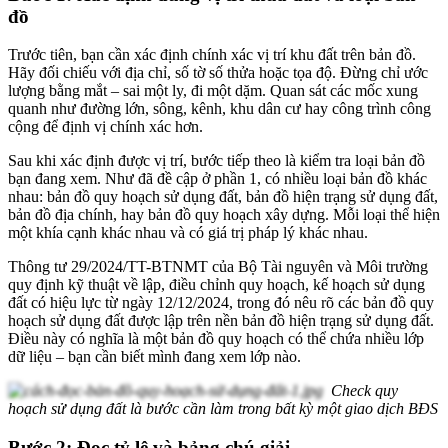
đồ
Trước tiên, bạn cần xác định chính xác vị trí khu đất trên bản đồ.
Hãy đối chiếu với địa chỉ, số tờ số thửa hoặc tọa độ. Đừng chỉ ước
lượng bằng mắt – sai một ly, đi một dặm. Quan sát các mốc xung
quanh như đường lớn, sông, kênh, khu dân cư hay công trình công
cộng để định vị chính xác hơn.
Sau khi xác định được vị trí, bước tiếp theo là kiểm tra loại bản đồ
bạn đang xem. Như đã đề cập ở phần 1, có nhiều loại bản đồ khác
nhau: bản đồ quy hoạch sử dụng đất, bản đồ hiện trạng sử dụng đất,
bản đồ địa chính, hay bản đồ quy hoạch xây dựng. Mỗi loại thể hiện
một khía cạnh khác nhau và có giá trị pháp lý khác nhau.
Thông tư 29/2024/TT-BTNMT của Bộ Tài nguyên và Môi trường
quy định kỹ thuật về lập, điều chỉnh quy hoạch, kế hoạch sử dụng
đất có hiệu lực từ ngày 12/12/2024, trong đó nêu rõ các bản đồ quy
hoạch sử dụng đất được lập trên nền bản đồ hiện trạng sử dụng đất.
Điều này có nghĩa là một bản đồ quy hoạch có thể chứa nhiều lớp
dữ liệu – bạn cần biết mình đang xem lớp nào.
Check quy
hoạch sử dụng đất là bước cần làm trong bất kỳ một giao dịch BĐS
Bước 2: Đọc tỷ lệ và bảng chú giải