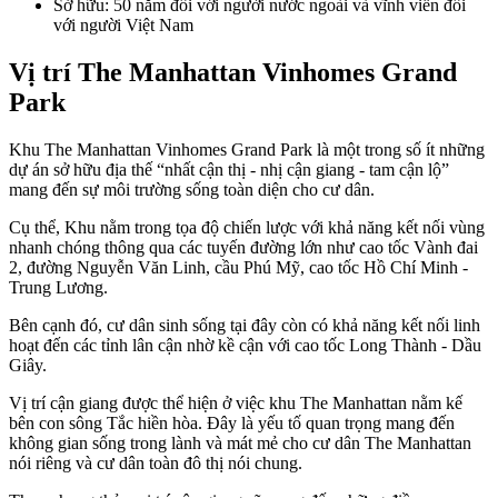
Sở hữu: 50 năm đối với người nước ngoài và vĩnh viễn đối
với người Việt Nam
Vị trí The Manhattan Vinhomes Grand
Park
Khu The Manhattan Vinhomes Grand Park là một trong số ít những
dự án sở hữu địa thế “nhất cận thị - nhị cận giang - tam cận lộ”
mang đến sự môi trường sống toàn diện cho cư dân.
Cụ thể, Khu nằm trong tọa độ chiến lược với khả năng kết nối vùng
nhanh chóng thông qua các tuyến đường lớn như cao tốc Vành đai
2, đường Nguyễn Văn Linh, cầu Phú Mỹ, cao tốc Hồ Chí Minh -
Trung Lương.
Bên cạnh đó, cư dân sinh sống tại đây còn có khả năng kết nối linh
hoạt đến các tỉnh lân cận nhờ kề cận với cao tốc Long Thành - Dầu
Giây.
Vị trí cận giang được thể hiện ở việc khu The Manhattan nằm kế
bên con sông Tắc hiền hòa. Đây là yếu tố quan trọng mang đến
không gian sống trong lành và mát mẻ cho cư dân The Manhattan
nói riêng và cư dân toàn đô thị nói chung.