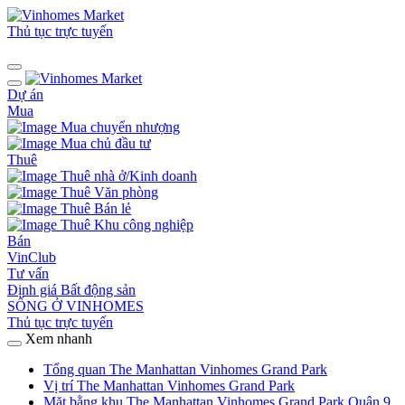
Thủ tục trực tuyến
Dự án
Mua
Mua chuyển nhượng
Mua chủ đầu tư
Thuê
Thuê nhà ở/Kinh doanh
Thuê Văn phòng
Thuê Bán lẻ
Thuê Khu công nghiệp
Bán
VinClub
Tư vấn
Định giá Bất động sản
SỐNG Ở VINHOMES
Thủ tục trực tuyến
Xem nhanh
Tổng quan The Manhattan Vinhomes Grand Park
Vị trí The Manhattan Vinhomes Grand Park
Mặt bằng khu The Manhattan Vinhomes Grand Park Quận 9