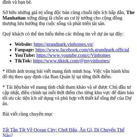
đình và bạn bè.
Sở hữu những giá trị sống độc bản cùng chuỗi tiện ích hấp dẫn,
The
Manhattan
xứng đáng là chốn an cư lý tưởng cho cộng đồng
thượng lưu hưởng thụ cuộc sống và phát triển tài sản.
Quý khách có thể tìm hiểu thêm các thông tin về dự án tại đây:
Website:
https://grandpark.vinhomes.vn/
Fanpage:
https://www.facebook.com/vh.grandpark.official
YouTube:
https://www.youtube.com/c/Vinhomes
TikTok:
https://www.tiktok.com/@myvinhomes/
* Hình ảnh trong bài viết mang tính minh hoạ. Việc vận hành khu
đô thị theo quy định của Ban Quản lý tại từng thời điểm.
* Tài liệu/bản vẽ mang tính chất tham khảo và sẽ được Chủ đầu tư
cập nhật, điều chỉnh tại mỗi thời điểm cho từng khu vực để đảm bảo
tối ưu các tiện ích sử dụng và phù hợp với thiết kế tổng thể của Dự
án.
Bài viết cùng chuyên mục
Tất Tần Tật Về Ocean City: Chơi Đâu, Ăn Gì, Di Chuyển Thế
Nào?