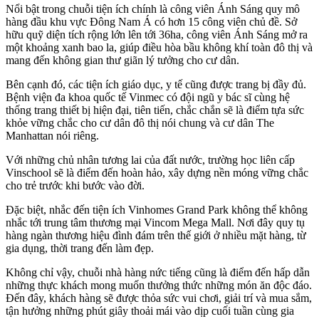
Nổi bật trong chuỗi tiện ích chính là công viên Ánh Sáng quy mô
hàng đầu khu vực Đông Nam Á có hơn 15 công viên chủ đề. Sở
hữu quỹ diện tích rộng lớn lên tới 36ha, công viên Ánh Sáng mở ra
một khoảng xanh bao la, giúp điều hòa bầu không khí toàn đô thị và
mang đến không gian thư giãn lý tưởng cho cư dân.
Bên cạnh đó, các tiện ích giáo dục, y tế cũng được trang bị đầy đủ.
Bệnh viện đa khoa quốc tế Vinmec có đội ngũ y bác sĩ cùng hệ
thống trang thiết bị hiện đại, tiên tiến, chắc chắn sẽ là điểm tựa sức
khỏe vững chắc cho cư dân đô thị nói chung và cư dân The
Manhattan nói riêng.
Với những chủ nhân tương lai của đất nước, trường học liên cấp
Vinschool sẽ là điểm đến hoàn hảo, xây dựng nền móng vững chắc
cho trẻ trước khi bước vào đời.
Đặc biệt, nhắc đến tiện ích Vinhomes Grand Park không thể không
nhắc tới trung tâm thương mại Vincom Mega Mall. Nơi đây quy tụ
hàng ngàn thương hiệu đình đám trên thế giới ở nhiều mặt hàng, từ
gia dụng, thời trang đến làm đẹp.
Không chỉ vậy, chuỗi nhà hàng nức tiếng cũng là điểm đến hấp dẫn
những thực khách mong muốn thưởng thức những món ăn độc đáo.
Đến đây, khách hàng sẽ được thỏa sức vui chơi, giải trí và mua sắm,
tận hưởng những phút giây thoải mái vào dịp cuối tuần cùng gia