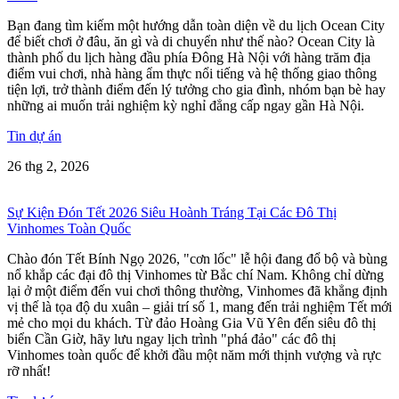
Bạn đang tìm kiếm một hướng dẫn toàn diện về du lịch Ocean City
để biết chơi ở đâu, ăn gì và di chuyển như thế nào? Ocean City là
thành phố du lịch hàng đầu phía Đông Hà Nội với hàng trăm địa
điểm vui chơi, nhà hàng ẩm thực nổi tiếng và hệ thống giao thông
tiện lợi, trở thành điểm đến lý tưởng cho gia đình, nhóm bạn bè hay
những ai muốn trải nghiệm kỳ nghỉ đẳng cấp ngay gần Hà Nội.
Tin dự án
26 thg 2, 2026
Sự Kiện Đón Tết 2026 Siêu Hoành Tráng Tại Các Đô Thị
Vinhomes Toàn Quốc
Chào đón Tết Bính Ngọ 2026, "cơn lốc" lễ hội đang đổ bộ và bùng
nổ khắp các đại đô thị Vinhomes từ Bắc chí Nam. Không chỉ dừng
lại ở một điểm đến vui chơi thông thường, Vinhomes đã khẳng định
vị thế là tọa độ du xuân – giải trí số 1, mang đến trải nghiệm Tết mới
mẻ cho mọi du khách. Từ đảo Hoàng Gia Vũ Yên đến siêu đô thị
biển Cần Giờ, hãy lưu ngay lịch trình "phá đảo" các đô thị
Vinhomes toàn quốc để khởi đầu một năm mới thịnh vượng và rực
rỡ nhất!