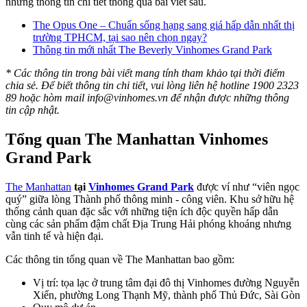
những thông tin chi tiết thông qua bài viết sau.
The Opus One – Chuẩn sống hạng sang giá hấp dẫn nhất thị
trường TPHCM, tại sao nên chọn ngay?
Thông tin mới nhất The Beverly Vinhomes Grand Park
* Các thông tin trong bài viết mang tính tham khảo tại thời điểm
chia sẻ. Để biết thông tin chi tiết, vui lòng liên hệ hotline 1900 2323
89 hoặc hòm mail
info@vinhomes.vn
để nhận được những thông
tin cập nhật.
Tổng quan The Manhattan Vinhomes
Grand Park
The Manhattan
tại
Vinhomes Grand Park
được ví như “viên ngọc
quý” giữa lòng Thành phố thông minh - công viên. Khu sở hữu hệ
thống cảnh quan đặc sắc với những tiện ích độc quyền hấp dẫn
cùng các sản phẩm đậm chất Địa Trung Hải phóng khoáng nhưng
vẫn tinh tế và hiện đại.
Các thông tin tổng quan về The Manhattan bao gồm:
Vị trí: tọa lạc ở trung tâm đại đô thị Vinhomes đường Nguyễn
Xiển, phường Long Thạnh Mỹ, thành phố Thủ Đức, Sài Gòn