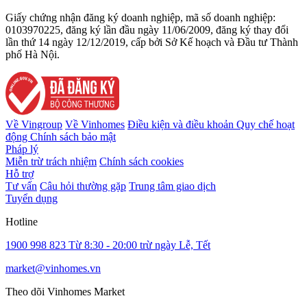
Giấy chứng nhận đăng ký doanh nghiệp, mã số doanh nghiệp:
0103970225, đăng ký lần đầu ngày 11/06/2009, đăng ký thay đổi
lần thứ 14 ngày 12/12/2019, cấp bởi Sở Kế hoạch và Đầu tư Thành
phố Hà Nội.
Về Vingroup
Về Vinhomes
Điều kiện và điều khoản
Quy chế hoạt
động
Chính sách bảo mật
Pháp lý
Miễn trừ trách nhiệm
Chính sách cookies
Hỗ trợ
Tư vấn
Câu hỏi thường gặp
Trung tâm giao dịch
Tuyển dụng
Hotline
1900 998 823
Từ 8:30 - 20:00 trừ ngày Lễ, Tết
market@vinhomes.vn
Theo dõi Vinhomes Market