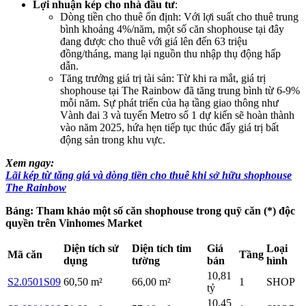
Lợi nhuận kép cho nhà đầu tư
:
Dòng tiền cho thuê ổn định: Với lợi suất cho thuê trung
bình khoảng 4%/năm, một số căn shophouse tại đây
đang được cho thuê với giá lên đến 63 triệu
đồng/tháng, mang lại nguồn thu nhập thụ động hấp
dẫn.
Tăng trưởng giá trị tài sản: Từ khi ra mắt, giá trị
shophouse tại The Rainbow đã tăng trung bình từ 6-9%
mỗi năm. Sự phát triển của hạ tầng giao thông như
Vành đai 3 và tuyến Metro số 1 dự kiến sẽ hoàn thành
vào năm 2025, hứa hẹn tiếp tục thúc đẩy giá trị bất
động sản trong khu vực.
Xem ngay:
Lãi kép từ tăng giá và dòng tiền cho thuê khi sở hữu shophouse
The Rainbow
Bảng: Tham khảo một số căn shophouse trong quỹ căn (*) độc
quyền trên Vinhomes Market
Diện tích sử
Diện tích tim
Giá
Loại
Mã căn
Tầng
dụng
tường
bán
hình
10,81
S2.0501S09
60,50 m²
66,00 m²
1
SHOP
tỷ
10,45