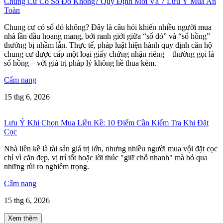
Chung Cư Có Sổ Đỏ Không? Quy Định Mới Và 7 Lưu Ý Mua An
Toàn
Chung cư có sổ đỏ không? Đây là câu hỏi khiến nhiều người mua
nhà lần đầu hoang mang, bởi ranh giới giữa “sổ đỏ” và “sổ hồng”
thường bị nhầm lẫn. Thực tế, pháp luật hiện hành quy định căn hộ
chung cư được cấp một loại giấy chứng nhận riêng – thường gọi là
sổ hồng – với giá trị pháp lý không hề thua kém.
Cẩm nang
15 thg 6, 2026
Lưu Ý Khi Chọn Mua Liền Kề: 10 Điểm Cần Kiểm Tra Khi Đặt
Cọc
Nhà liền kề là tài sản giá trị lớn, nhưng nhiều người mua vội đặt cọc
chỉ vì căn đẹp, vị trí tốt hoặc lời thúc "giữ chỗ nhanh" mà bỏ qua
những rủi ro nghiêm trọng.
Cẩm nang
15 thg 6, 2026
Xem thêm