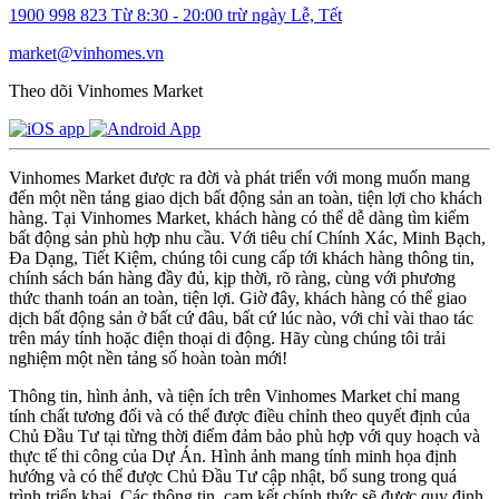
1900 998 823
Từ 8:30 - 20:00 trừ ngày Lễ, Tết
market@vinhomes.vn
Theo dõi Vinhomes Market
Vinhomes Market được ra đời và phát triển với mong muốn mang
đến một nền tảng giao dịch bất động sản an toàn, tiện lợi cho khách
hàng. Tại Vinhomes Market, khách hàng có thể dễ dàng tìm kiếm
bất động sản phù hợp nhu cầu. Với tiêu chí Chính Xác, Minh Bạch,
Đa Dạng, Tiết Kiệm, chúng tôi cung cấp tới khách hàng thông tin,
chính sách bán hàng đầy đủ, kịp thời, rõ ràng, cùng với phương
thức thanh toán an toàn, tiện lợi. Giờ đây, khách hàng có thể giao
dịch bất động sản ở bất cứ đâu, bất cứ lúc nào, với chỉ vài thao tác
trên máy tính hoặc điện thoại di động. Hãy cùng chúng tôi trải
nghiệm một nền tảng số hoàn toàn mới!
Thông tin, hình ảnh, và tiện ích trên Vinhomes Market chỉ mang
tính chất tương đối và có thể được điều chỉnh theo quyết định của
Chủ Đầu Tư tại từng thời điểm đảm bảo phù hợp với quy hoạch và
thực tế thi công của Dự Án. Hình ảnh mang tính minh họa định
hướng và có thể được Chủ Đầu Tư cập nhật, bổ sung trong quá
trình triển khai. Các thông tin, cam kết chính thức sẽ được quy định