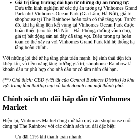
Giá trị tăng trưởng dài hạn từ những dự án tương tự
:
Dựa trên kinh nghiệm từ các dự án tương tự Vinhomes Grand
Park như Vinhomes Ocean Park (Gia Lâm, Hà Nội), giá trị
shophouse tại The Rainbow hoàn toàn có thể tăng vọt. Trước
đó, khi hạ tầng liên kết vùng tại Vinhomes Ocean Park được
hoàn thiện (cao tốc Hà Nội – Hải Phòng, đường vành đai),
giá trị bất động sản tại đây đã tăng vọt. Điều tương tự hoàn
toàn có thể xảy ra với Vinhomes Grand Park khi hệ thống hạ
tầng hoàn chỉnh.
Với những lợi thế từ hạ tầng phát triển mạnh, hệ sinh thái tiện ích
khép kín, và tiềm năng tăng trưởng giá trị, shophouse Rainbow là
khoản đầu tư phù hợp cho nhà đầu tư có tầm nhìn dài hạn.
(**) Chú thích: CBD (viết tắt của Central Business District) là khu
vực trung tâm thương mại và kinh doanh của một thành phố.
Chính sách ưu đãi hấp dẫn từ Vinhomes
Market
Hiện tại, Vinhomes Market đang mở bán quỹ căn shophouse cuối
cùng tại The Rainbow với các chính sách ưu đãi đặc biệt:
Ưu đãi 11% khi thanh toán nhanh.