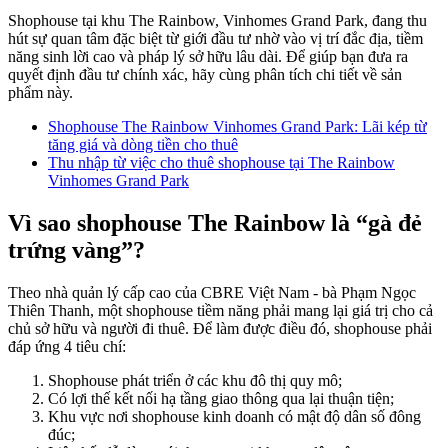
Shophouse tại khu The Rainbow, Vinhomes Grand Park, đang thu
hút sự quan tâm đặc biệt từ giới đầu tư nhờ vào vị trí đắc địa, tiềm
năng sinh lời cao và pháp lý sở hữu lâu dài. Để giúp bạn đưa ra
quyết định đầu tư chính xác, hãy cùng phân tích chi tiết về sản
phẩm này.
Shophouse The Rainbow Vinhomes Grand Park: Lãi kép từ
tăng giá và dòng tiền cho thuê
Thu nhập từ việc cho thuê shophouse tại The Rainbow
Vinhomes Grand Park
Vì sao shophouse The Rainbow là “gà đẻ
trứng vàng”?
Theo nhà quản lý cấp cao của CBRE Việt Nam - bà Phạm Ngọc
Thiên Thanh, một shophouse tiềm năng phải mang lại giá trị cho cả
chủ sở hữu và người đi thuê. Để làm được điều đó, shophouse phải
đáp ứng 4 tiêu chí:
Shophouse phát triển ở các khu đô thị quy mô;
Có lợi thế kết nối hạ tầng giao thông qua lại thuận tiện;
Khu vực nơi shophouse kinh doanh có mật độ dân số đông
đúc;