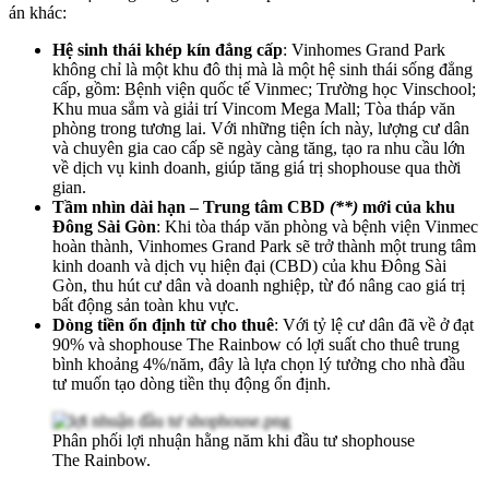
án khác:
Hệ sinh thái khép kín đẳng cấp
: Vinhomes Grand Park
không chỉ là một khu đô thị mà là một hệ sinh thái sống đẳng
cấp, gồm: Bệnh viện quốc tế Vinmec; Trường học Vinschool;
Khu mua sắm và giải trí Vincom Mega Mall; Tòa tháp văn
phòng trong tương lai. Với những tiện ích này, lượng cư dân
và chuyên gia cao cấp sẽ ngày càng tăng, tạo ra nhu cầu lớn
về dịch vụ kinh doanh, giúp tăng giá trị shophouse qua thời
gian.
Tầm nhìn dài hạn – Trung tâm CBD
(**)
mới của khu
Đông Sài Gòn
: Khi tòa tháp văn phòng và bệnh viện Vinmec
hoàn thành, Vinhomes Grand Park sẽ trở thành một trung tâm
kinh doanh và dịch vụ hiện đại (CBD) của khu Đông Sài
Gòn, thu hút cư dân và doanh nghiệp, từ đó nâng cao giá trị
bất động sản toàn khu vực.
Dòng tiền ổn định từ cho thuê
: Với tỷ lệ cư dân đã về ở đạt
90% và shophouse The Rainbow có lợi suất cho thuê trung
bình khoảng 4%/năm, đây là lựa chọn lý tưởng cho nhà đầu
tư muốn tạo dòng tiền thụ động ổn định.
Phân phối lợi nhuận hằng năm khi đầu tư shophouse
The Rainbow.