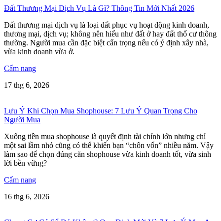
Đất Thương Mại Dịch Vụ Là Gì? Thông Tin Mới Nhất 2026
Đất thương mại dịch vụ là loại đất phục vụ hoạt động kinh doanh,
thương mại, dịch vụ; không nên hiểu như đất ở hay đất thổ cư thông
thường. Người mua cần đặc biệt cẩn trọng nếu có ý định xây nhà,
vừa kinh doanh vừa ở.
Cẩm nang
17 thg 6, 2026
Lưu Ý Khi Chọn Mua Shophouse: 7 Lưu Ý Quan Trọng Cho
Người Mua
Xuống tiền mua shophouse là quyết định tài chính lớn nhưng chỉ
một sai lầm nhỏ cũng có thể khiến bạn “chôn vốn” nhiều năm. Vậy
làm sao để chọn đúng căn shophouse vừa kinh doanh tốt, vừa sinh
lời bền vững?
Cẩm nang
16 thg 6, 2026