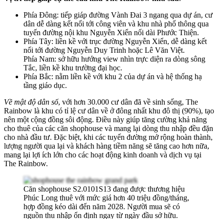
Phía Đông: tiếp giáp đường Vành Đai 3 ngang qua dự án, cư
dân dễ dàng kết nối tới công viên và khu nhà phố thông qua
tuyến đường nội khu Nguyễn Xiển nối dài Phước Thiện.
Phía Tây: liền kề với trục đường Nguyễn Xiển, dễ dàng kết
nối tới đường Nguyễn Duy Trinh hoặc Lê Văn Việt.
Phía Nam: sở hữu hướng view nhìn trực diện ra dòng sông
Tắc, liền kề khu trường đại học.
Phía Bắc: nằm liền kề với khu 2 của dự án và hệ thống hạ
tầng giáo dục.
Về mật độ dân số
, với hơn 30.000 cư dân đã về sinh sống, The
Rainbow là khu có tỉ lệ cư dân về ở đông nhất khu đô thị (90%), tạo
nên một cộng đồng sôi động. Điều này giúp tăng cường khả năng
cho thuê của các căn shophouse và mang lại dòng thu nhập đều đặn
cho nhà đầu tư. Đặc biệt, khi các tuyến đường mở rộng hoàn thành,
lượng người qua lại và khách hàng tiềm năng sẽ tăng cao hơn nữa,
mang lại lợi ích lớn cho các hoạt động kinh doanh và dịch vụ tại
The Rainbow.
Căn shophouse S2.0101S13 đang được thương hiệu
Phúc Long thuê với mức giá hơn 40 triệu đồng/tháng,
hợp đồng kéo dài đến năm 2028. Người mua sẽ có
nguồn thu nhập ổn định ngay từ ngày đầu sở hữu.