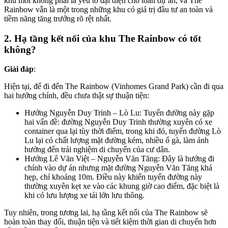
khu mới không phải là yếu tố đại diện cho toàn dự án, và The
Rainbow vẫn là một trong những khu có giá trị đầu tư an toàn và
tiềm năng tăng trưởng rõ rệt nhất.
2. Hạ tầng kết nối của khu The Rainbow có tốt
không?
Giải đáp
:
Hiện tại, để đi đến The Rainbow (Vinhomes Grand Park) cần đi qua
hai hướng chính, đều chưa thật sự thuận tiện:
Hướng Nguyễn Duy Trinh – Lò Lu: Tuyến đường này gặp
hai vấn đề: đường Nguyễn Duy Trinh thường xuyên có xe
container qua lại tùy thời điểm, trong khi đó, tuyến đường Lò
Lu lại có chất lượng mặt đường kém, nhiều ổ gà, làm ảnh
hưởng đến trải nghiệm di chuyển của cư dân.
Hướng Lê Văn Việt – Nguyễn Văn Tăng: Đây là hướng đi
chính vào dự án nhưng mặt đường Nguyễn Văn Tăng khá
hẹp, chỉ khoảng 10m. Điều này khiến tuyến đường này
thường xuyên kẹt xe vào các khung giờ cao điểm, đặc biệt là
khi có lưu lượng xe tải lớn lưu thông.
Tuy nhiên, trong tương lai, hạ tầng kết nối của The Rainbow sẽ
hoàn toàn thay đổi, thuận tiện và tiết kiệm thời gian di chuyển hơn