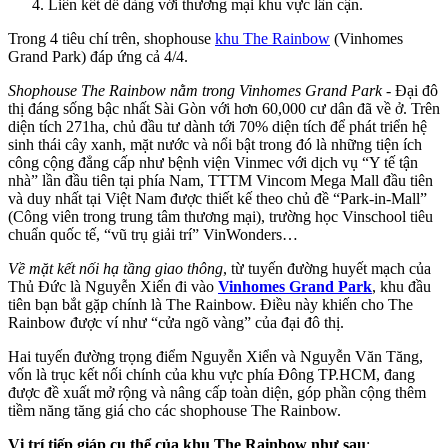
Liên kết dễ dàng với thương mại khu vực lân cận.
Trong 4 tiêu chí trên, shophouse
khu The Rainbow
(Vinhomes
Grand Park) đáp ứng cả 4/4.
Shophouse The Rainbow nằm trong Vinhomes Grand Park
- Đại đô
thị đáng sống bậc nhất Sài Gòn với hơn 60,000 cư dân đã về ở. Trên
diện tích 271ha, chủ đầu tư dành tới 70% diện tích để phát triển hệ
sinh thái cây xanh, mặt nước và nổi bật trong đó là những tiện ích
công cộng đẳng cấp như bệnh viện Vinmec với dịch vụ “Y tế tận
nhà” lần đầu tiên tại phía Nam, TTTM Vincom Mega Mall đầu tiên
và duy nhất tại Việt Nam được thiết kế theo chủ đề “Park-in-Mall”
(
Công viên trong trung tâm thương mại
), trường học Vinschool tiêu
chuẩn quốc tế, “vũ trụ giải trí” VinWonders…
Về mặt kết nối hạ tầng giao thông
, từ tuyến đường huyết mạch của
Thủ Đức là Nguyễn Xiển đi vào
Vinhomes Grand Park
, khu đầu
tiên bạn bắt gặp chính là The Rainbow. Điều này khiến cho The
Rainbow được ví như “cửa ngõ vàng” của đại đô thị.
Hai tuyến đường trọng điểm Nguyễn Xiển và Nguyễn Văn Tăng,
vốn là trục kết nối chính của khu vực phía Đông TP.HCM, đang
được đề xuất mở rộng và nâng cấp toàn diện, góp phần cộng thêm
tiềm năng tăng giá cho các shophouse The Rainbow.
Vị trí tiếp giáp cụ thể của khu The Rainbow như sau
: