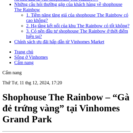
Những câu hỏi thường gặp của khách hàng về shophouse
The Rainbow
1. Tiềm năng tăng giá của shophouse The Rainbow có
cao không?
2. Hạ tầng kết nối của khu The Rainbow có tốt không?
3. Có nên đầu tư shophouse The Rainbow ở thời điểm
hiện tại?
Chính sách ưu đãi hấp dẫn từ Vinhomes Market
Trang chủ
Sống ở Vinhomes
Cẩm nang
Cẩm nang
Thứ Tư, 11 thg 12, 2024, 17:20
Shophouse The Rainbow – “Gà
đẻ trứng vàng” tại Vinhomes
Grand Park