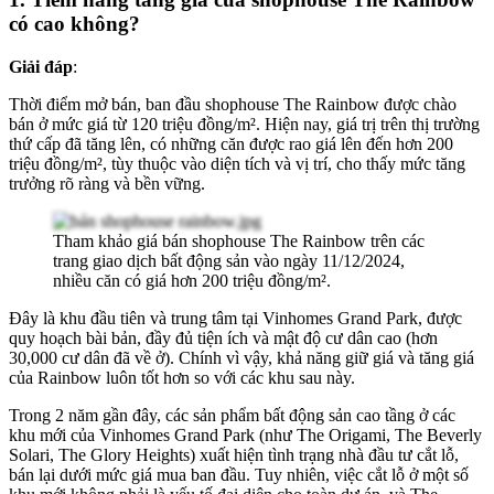
có cao không?
Giải đáp
:
Thời điểm mở bán, ban đầu shophouse The Rainbow được chào
bán ở mức giá từ 120 triệu đồng/m². Hiện nay, giá trị trên thị trường
thứ cấp đã tăng lên, có những căn được rao giá lên đến hơn 200
triệu đồng/m², tùy thuộc vào diện tích và vị trí, cho thấy mức tăng
trưởng rõ ràng và bền vững.
Tham khảo giá bán shophouse The Rainbow trên các
trang giao dịch bất động sản vào ngày 11/12/2024,
nhiều căn có giá hơn 200 triệu đồng/m².
Đây là khu đầu tiên và trung tâm tại Vinhomes Grand Park, được
quy hoạch bài bản, đầy đủ tiện ích và mật độ cư dân cao (hơn
30,000 cư dân đã về ở). Chính vì vậy, khả năng giữ giá và tăng giá
của Rainbow luôn tốt hơn so với các khu sau này.
Trong 2 năm gần đây, các sản phẩm bất động sản cao tầng ở các
khu mới của Vinhomes Grand Park (như The Origami, The Beverly
Solari, The Glory Heights) xuất hiện tình trạng nhà đầu tư cắt lỗ,
bán lại dưới mức giá mua ban đầu. Tuy nhiên, việc cắt lỗ ở một số