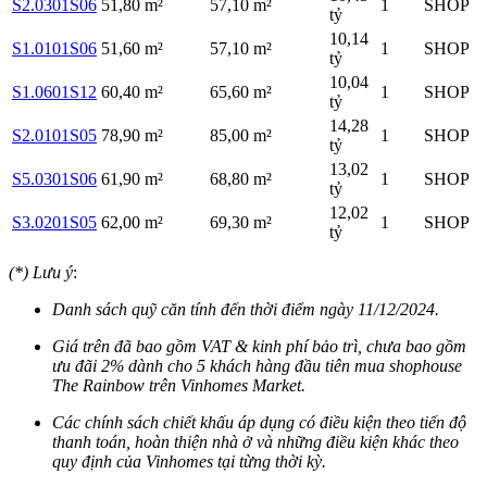
S2.0301S06
51,80 m²
57,10 m²
1
SHOP
tỷ
10,14
S1.0101S06
51,60 m²
57,10 m²
1
SHOP
tỷ
10,04
S1.0601S12
60,40 m²
65,60 m²
1
SHOP
tỷ
14,28
S2.0101S05
78,90 m²
85,00 m²
1
SHOP
tỷ
13,02
S5.0301S06
61,90 m²
68,80 m²
1
SHOP
tỷ
12,02
S3.0201S05
62,00 m²
69,30 m²
1
SHOP
tỷ
(*) Lưu ý
:
Danh sách quỹ căn tính đến thời điểm ngày 11/12/2024.
Giá trên đã bao gồm VAT & kinh phí bảo trì, chưa bao gồm
ưu đãi 2% dành cho 5 khách hàng đầu tiên mua shophouse
The Rainbow trên Vinhomes Market.
Các chính sách chiết khấu áp dụng có điều kiện theo tiến độ
thanh toán, hoàn thiện nhà ở và những điều kiện khác theo
quy định của Vinhomes tại từng thời kỳ.