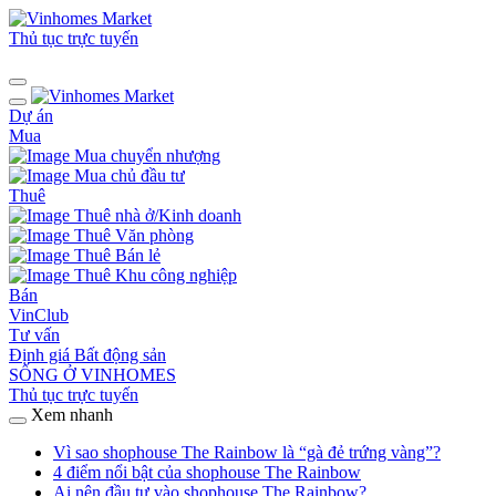
Thủ tục trực tuyến
Dự án
Mua
Mua chuyển nhượng
Mua chủ đầu tư
Thuê
Thuê nhà ở/Kinh doanh
Thuê Văn phòng
Thuê Bán lẻ
Thuê Khu công nghiệp
Bán
VinClub
Tư vấn
Định giá Bất động sản
SỐNG Ở VINHOMES
Thủ tục trực tuyến
Xem nhanh
Vì sao shophouse The Rainbow là “gà đẻ trứng vàng”?
4 điểm nổi bật của shophouse The Rainbow
Ai nên đầu tư vào shophouse The Rainbow?