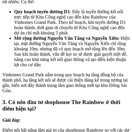
rất nhiều. Cụ thể:
Quy hoạch tuyến đường D1
: Đây là tuyến đường kết nối
trực tiếp từ Khu Công nghệ cao đến khu Rainbow của
Vinhomes Grand Park. Theo kế hoạch, khi tuyến đường D1
hoàn thành, thời gian di chuyển từ Khu Công nghệ cao đến
dự án chỉ mất khoảng 5 phút.
Mở rộng đường Nguyễn Văn Tăng và Nguyễn Xiển:
Hiện
tại, mặt đường Nguyễn Văn Tăng và Nguyễn Xiển chỉ rộng
khoảng 10m, nhưng đã có quy hoạch mở rộng lên đến 30m.
Sau khi hoàn thành, vấn đề kẹt xe sẽ được giải quyết triệt để,
nâng cao khả năng kết nối giao thông và tạo điều kiện thuận
lợi cho cư dân
Vinhomes Grand Park nằm trong quy hoạch hạ tầng đồng bộ của
thành phố, hạ tầng kết nối sẽ được cải thiện đáng kể trong tương lai
gần, biến nơi đây thành trung tâm giao thông mới tại khu Đông Sài
Gòn.
3. Có nên đầu tư shophouse The Rainbow ở thời
điểm hiện tại?
Giải đáp
:
Điểm nổi bật nâng tầm giá trị của shophouse Rainbow so với các dự