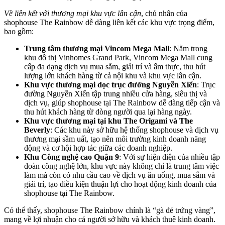
Về liên kết với thương mại khu vực lân cận
, chủ nhân của
shophouse The Rainbow dễ dàng liên kết các khu vực trọng điểm,
bao gồm:
Trung tâm thương mại Vincom Mega Mall
: Nằm trong
khu đô thị Vinhomes Grand Park, Vincom Mega Mall cung
cấp đa dạng dịch vụ mua sắm, giải trí và ẩm thực, thu hút
lượng lớn khách hàng từ cả nội khu và khu vực lân cận.
Khu vực thương mại dọc trục đường Nguyễn Xiển
: Trục
đường Nguyễn Xiển tập trung nhiều cửa hàng, siêu thị và
dịch vụ, giúp shophouse tại The Rainbow dễ dàng tiếp cận và
thu hút khách hàng từ dòng người qua lại hàng ngày.
Khu vực thương mại tại khu The Origami và The
Beverly
: Các khu này sở hữu hệ thống shophouse và dịch vụ
thương mại sầm uất, tạo nên môi trường kinh doanh năng
động và cơ hội hợp tác giữa các doanh nghiệp.
Khu Công nghệ cao Quận 9
: Với sự hiện diện của nhiều tập
đoàn công nghệ lớn, khu vực này không chỉ là trung tâm việc
làm mà còn có nhu cầu cao về dịch vụ ăn uống, mua sắm và
giải trí, tạo điều kiện thuận lợi cho hoạt động kinh doanh của
shophouse tại The Rainbow.
Có thể thấy, shophouse The Rainbow chính là “gà đẻ trứng vàng”,
mang về lợi nhuận cho cả người sở hữu và khách thuê kinh doanh.