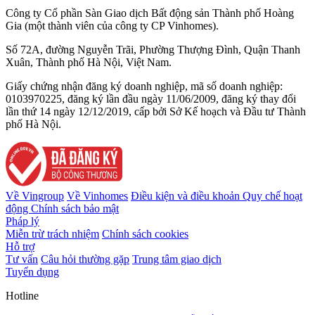
Công ty Cổ phần Sàn Giao dịch Bất động sản Thành phố Hoàng
Gia (một thành viên của công ty CP Vinhomes).
Số 72A, đường Nguyễn Trãi, Phường Thượng Đình, Quận Thanh
Xuân, Thành phố Hà Nội, Việt Nam.
Giấy chứng nhận đăng ký doanh nghiệp, mã số doanh nghiệp:
0103970225, đăng ký lần đầu ngày 11/06/2009, đăng ký thay đổi
lần thứ 14 ngày 12/12/2019, cấp bởi Sở Kế hoạch và Đầu tư Thành
phố Hà Nội.
Về Vingroup
Về Vinhomes
Điều kiện và điều khoản
Quy chế hoạt
động
Chính sách bảo mật
Pháp lý
Miễn trừ trách nhiệm
Chính sách cookies
Hỗ trợ
Tư vấn
Câu hỏi thường gặp
Trung tâm giao dịch
Tuyển dụng
Hotline