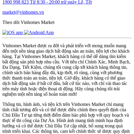
1900 998 823
Từ 8:30 - 20:00 trừ ngày Lễ, Tết
market@vinhomes.vn
Theo dõi Vinhomes Market
Vinhomes Market được ra đời và phát triển với mong muốn mang
đến một nền tảng giao dịch bất động sản an toàn, tiện lợi cho khách
hàng. Tại Vinhomes Market, khách hàng có thể dễ dàng tìm kiếm
bất động sản phù hợp nhu cầu. Với tiêu chí Chính Xác, Minh Bạch,
Đa Dạng, Tiết Kiệm, chúng tôi cung cấp tới khách hàng thông tin,
chính sách bán hàng đầy đủ, kịp thời, rõ ràng, cùng với phương
thức thanh toán an toàn, tiện lợi. Giờ đây, khách hàng có thể giao
dịch bất động sản ở bất cứ đâu, bất cứ lúc nào, với chỉ vài thao tác
trên máy tính hoặc điện thoại di động. Hãy cùng chúng tôi trải
nghiệm một nền tảng số hoàn toàn mới!
Thông tin, hình ảnh, và tiện ích trên Vinhomes Market chỉ mang
tính chất tương đối và có thể được điều chỉnh theo quyết định của
Chủ Đầu Tư tại từng thời điểm đảm bảo phù hợp với quy hoạch và
thực tế thi công của Dự Án. Hình ảnh mang tính minh họa định
hướng và có thể được Chủ Đầu Tư cập nhật, bổ sung trong quá
trình triển khai. Các thông tin, cam kết chính thức sẽ được quy định