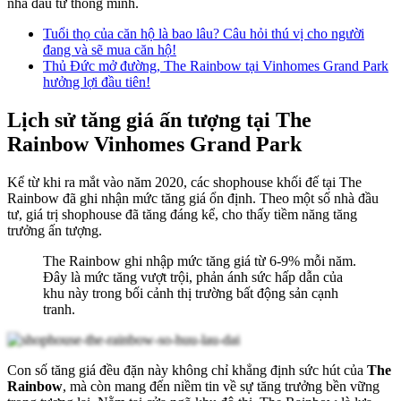
nhà đầu tư thông minh.
Tuổi thọ của căn hộ là bao lâu? Câu hỏi thú vị cho người
đang và sẽ mua căn hộ!
Thủ Đức mở đường, The Rainbow tại Vinhomes Grand Park
hưởng lợi đầu tiên!
Lịch sử tăng giá ấn tượng tại The
Rainbow Vinhomes Grand Park
Kể từ khi ra mắt vào năm 2020, các shophouse khối đế tại The
Rainbow đã ghi nhận mức tăng giá ổn định. Theo một số nhà đầu
tư, giá trị shophouse đã tăng đáng kể, cho thấy tiềm năng tăng
trưởng ấn tượng.
The Rainbow ghi nhập mức tăng giá từ 6-9% mỗi năm.
Đây là mức tăng vượt trội, phản ánh sức hấp dẫn của
khu này trong bối cảnh thị trường bất động sản cạnh
tranh.
Con số tăng giá đều đặn này không chỉ khẳng định sức hút của
The
Rainbow
, mà còn mang đến niềm tin về sự tăng trưởng bền vững