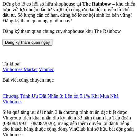
Đừng bỏ lỡ cơ hội sở hữu shophouse tại
The Rainbow
– khu chiến
lược với lợi nhuận đầu tư vượt trội cùng ưu đãi độc quyền từ chủ
đầu tư. Số lượng căn có hạn, đừng bỏ lỡ cơ hội sinh lời bền vững!
Đăng ký tham quan ngay hôm nay!
Đăng ký tham quan chung cư, shophouse khu The Rainbow
Đăng ký tham quan ngay
Từ khoá:
Vinhomes Market
Vinmec
Bài viết cùng chuyên mục
Chương Trình Ưu Đãi Nhân 3: Lên tới 5,1% Khi Mua Nhà
Vinhomes
Siêu quà tặng ưu đãi nhân 3 là chương trình tri ân đặc biệt được
Vingroup triển khai nhân dịp kỷ niệm 33 năm thành lập Tập đoàn
(08/08/1993 – 08/08/2026), mang đến thêm quyền lợi dành riêng
cho khách hàng thuộc cộng đồng VinClub khi sở hữu bất động sản
Vinhomes.