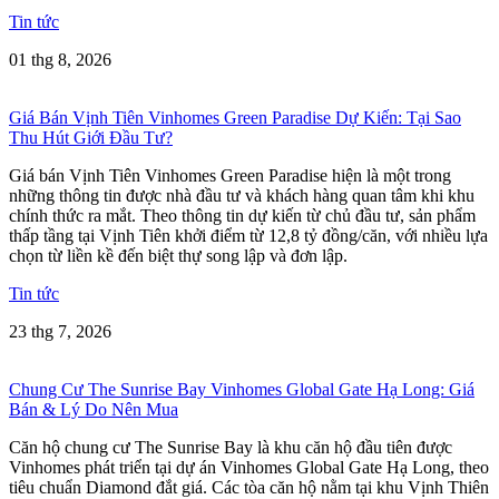
Tin tức
01 thg 8, 2026
Giá Bán Vịnh Tiên Vinhomes Green Paradise Dự Kiến: Tại Sao
Thu Hút Giới Đầu Tư?
Giá bán Vịnh Tiên Vinhomes Green Paradise hiện là một trong
những thông tin được nhà đầu tư và khách hàng quan tâm khi khu
chính thức ra mắt. Theo thông tin dự kiến từ chủ đầu tư, sản phẩm
thấp tầng tại Vịnh Tiên khởi điểm từ 12,8 tỷ đồng/căn, với nhiều lựa
chọn từ liền kề đến biệt thự song lập và đơn lập.
Tin tức
23 thg 7, 2026
Chung Cư The Sunrise Bay Vinhomes Global Gate Hạ Long: Giá
Bán & Lý Do Nên Mua
Căn hộ chung cư The Sunrise Bay là khu căn hộ đầu tiên được
Vinhomes phát triển tại dự án Vinhomes Global Gate Hạ Long, theo
tiêu chuẩn Diamond đắt giá. Các tòa căn hộ nằm tại khu Vịnh Thiên