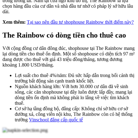
trong tương lai. Nằm tại cửa ngõ khu đô thị, The Rainbow là lựa
chọn hàng đầu của cư dân và nhà đầu tư nhờ có pháp lý sở hữu lâu
dài.
Xem thêm:
Tại sao nên đầu tư shophouse Rainbow thời điểm này?
The Rainbow có dòng tiền cho thuê cao
Với cộng đồng cư dân đông đúc, shophouse tại The Rainbow mang
lại dòng tiền cho thuê ổn định. Một số shophouse có diện tích 97 m²
đang được cho thuê với giá 43 triệu đồng/tháng, tương đương
khoảng 1.800 USD/tháng.
Lợi suất cho thuê 4%/năm: Đủ sức hấp dẫn trong bối cảnh thị
trường bất động sản cạnh tranh khốc liệt.
Nguồn khách hàng lớn: Với hơn 30.000 cư dân đã về sinh
sống, các căn shophouse tại đây luôn được lấp đầy, mang lại
dòng tiền ổn định mà không phải lo lắng về việc tìm khách
thuê.
Cơ sở hạ tầng đồng bộ, đẳng cấp: Không chỉ sở hữu cơ sở
đường xá, công viên nội khu, The Rainbow còn có hệ thống
trường
Vinschool đẳng cấp quốc tế