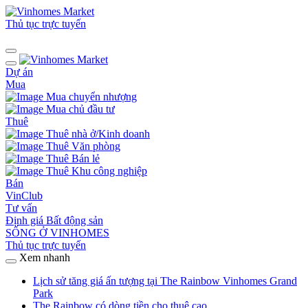
Thủ tục trực tuyến
Dự án
Mua
Mua chuyển nhượng
Mua chủ đầu tư
Thuê
Thuê nhà ở/Kinh doanh
Thuê Văn phòng
Thuê Bán lẻ
Thuê Khu công nghiệp
Bán
VinClub
Tư vấn
Định giá Bất động sản
SỐNG Ở VINHOMES
Thủ tục trực tuyến
Xem nhanh
Lịch sử tăng giá ấn tượng tại The Rainbow Vinhomes Grand
Park
The Rainbow có dòng tiền cho thuê cao