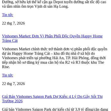
Đường, sở hữu lợi thế kế cận ga Depot tuyến đường sắt tốc độ cao
và tầm nhìn ôm trọn Vịnh di sản Hạ Long.
Tin tức
22 thg 7, 2026
Vinhomes Market: Đơn Vị Phân Phối Độc Quyền Happy Home
Tràng Cát
Vinhomes Market chính thức trở thành đơn vị phân phối độc quyền
dự án Happy Home Tràng Cát – khu đô thị nhà ở xã hội do
Vinhomes phát triển tại phường Hải An, TP. Hải Phòng, đồng thời
tiếp nhận hồ sơ đăng ký mua căn hộ tòa R2 và R3 thuộc khu The
Rise.
Tin tức
22 thg 7, 2026
Giá Bán Vinhomes Saigon Park Dự Kiến: 4 Lý Do Gây Sốt Thị
Trường 2026
Giá bán Vinhomes Saigon Park dự kiến chỉ từ 3,9 tỷ đồng/căn đang