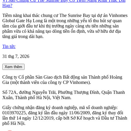
Vì Sao Chung Cư The Sunrise Bay Có Tiềm Năng Khai Thác Dài
Hạn?
Tiềm năng khai thác chung cư The Sunrise Bay tại dự án Vinhomes
Global Gate Hạ Long là một trong những yếu tố thu hút sự quan
tâm của giới đầu tư khi thị trường ngày càng ưu tiên những sản
phẩm vừa có khả năng tạo dòng tiền ổn định, vừa sở hữu dư địa
tăng giá trong dài hạn.
Tin tức
31 thg 7, 2026
Xem thêm
Công ty Cổ phần Sàn Giao dịch Bất động sản Thành phố Hoàng
Gia (một thành viên của công ty CP Vinhomes).
Số 72A, đường Nguyễn Trãi, Phường Thượng Đình, Quận Thanh
Xuân, Thành phố Hà Nội, Việt Nam.
Giấy chứng nhận đăng ký doanh nghiệp, mã số doanh nghiệp:
0103970225, đăng ký lần đầu ngày 11/06/2009, đăng ký thay đổi
lần thứ 14 ngày 12/12/2019, cấp bởi Sở Kế hoạch và Đầu tư Thành
phố Hà Nội.