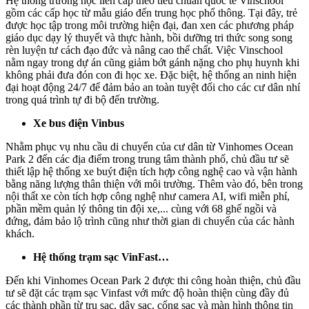
Hệ thống trường học liên cấp theo tiêu chuẩn quốc tế Vinschool
gồm các cấp học từ mẫu giáo đến trung học phổ thông. Tại đây, trẻ
được học tập trong môi trường hiện đại, đan xen các phương pháp
giáo dục dạy lý thuyết và thực hành, bồi dưỡng tri thức song song
rèn luyện tư cách đạo đức và nâng cao thể chất. Việc Vinschool
nằm ngay trong dự án cũng giảm bớt gánh nặng cho phụ huynh khi
không phải đưa đón con đi học xe. Đặc biệt, hệ thống an ninh hiện
đại hoạt động 24/7 để đảm bảo an toàn tuyệt đối cho các cư dân nhí
trong quá trình tự đi bộ đến trường.
Xe bus điện Vinbus
Nhằm phục vụ nhu cầu di chuyển của cư dân từ Vinhomes Ocean
Park 2 đến các địa điểm trong trung tâm thành phố, chủ đầu tư sẽ
thiết lập hệ thống xe buýt điện tích hợp công nghệ cao và vận hành
bằng năng lượng thân thiện với môi trường. Thêm vào đó, bên trong
nội thất xe còn tích hợp công nghệ như camera AI, wifi miễn phí,
phần mềm quản lý thông tin đội xe,... cùng với 68 ghế ngồi và
đứng, đảm bảo lộ trình cũng như thời gian di chuyển của các hành
khách.
Hệ thống trạm sạc VinFast…
Đến khi Vinhomes Ocean Park 2 được thi công hoàn thiện, chủ đầu
tư sẽ đặt các trạm sạc Vinfast với mức độ hoàn thiện cùng đầy đủ
các thành phần từ trụ sạc, dây sạc, cổng sạc và màn hình thông tin