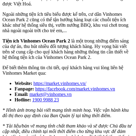
được Việt Hoá.
Ngoài những tiện ích tiêu biểu được kể trên, cư dân Vinhomes
Ocean Park 2 cũng có thể tận hưởng hàng loạt các chuỗi tiện ích
khác như hệ thống siêu thị, vườn nướng BBQ, khu vui chơi trong
nhà ngoài ngoài trời cho trẻ em,...
Tiện ích Vinhomes Ocean Park 2
là một trong những điểm sáng
của dự án, thu hút nhiều đối tượng khách hàng. Hy vọng bài viết
trên sẽ cung cấp cho quý khách hàng những thông tin cần thiết về
hệ thống tiện ích của Vinhomes Ocean Park 2.
Để biết thêm thông tin chi tiết, quý khách hàng vui lòng liên hệ
Vinhomes Market qua:
Website:
https://market.vinhomes.vn/
Fanpage:
https://facebook.com/market.vinhomes.vn
Email:
market@vinhomes.vn
Hotline:
1900 9988 23
* Hình ảnh trong bài viết mang tính minh hoạ. Việc vận hành khu
đô thị theo quy định của Ban Quản lý tại từng thời điểm.
* Tài liệu/bản vẽ mang tính chất tham khảo và sẽ được Chủ đầu tư
cập nhật, điều chỉnh tại mỗi thời điểm cho từng khu vực để đảm