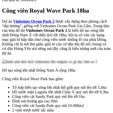
Công viên Royal Wave Park 18ha
Dự án
Vinhomes Ocean Park 2
được xây dựng theo phong cách
“đại dương”, giống với Vinhomes Ocean Park Gia Lâm. Trung tâm
của khu đô thị
Vinhomes Ocean Park 2
là biển hồ tạo sóng lớn
nhất Đông Nam Á với diện tích tới 18ha, hội tụ vô vàn các hạng
mục giải trí hấp dẫn như công viên nước khổng lồ của phía Đông.
Không chỉ là nơi thư giãn, giải trí của cư dân thủ đô nói chung và
cư dân Hưng Yên nói riêng mà đây cũng là biểu tượng mới của toàn
dự án.
Hồ tạo sóng lớn nhất Đông Nam Á rộng 18ha
Công viên Royal Wave Park bao gồm:
Tổ hợp biển tạo sóng lớn nhất thế giới quy mô lên tới 5,4ha
Hồ nước mặn Laguna lớn nhất Châu Á quy mô lên tới 9,3ha
Công viên cát Sandy Park quy mô lên tới 1ha
Đỉnh núi hoàng gia cao 30m
Công viên cát Sandy Park quy mô 10.000m2
2 vịnh trượt nước sắc màu