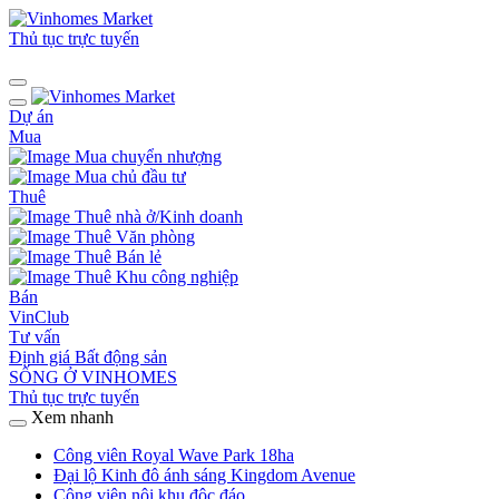
Thủ tục trực tuyến
Dự án
Mua
Mua chuyển nhượng
Mua chủ đầu tư
Thuê
Thuê nhà ở/Kinh doanh
Thuê Văn phòng
Thuê Bán lẻ
Thuê Khu công nghiệp
Bán
VinClub
Tư vấn
Định giá Bất động sản
SỐNG Ở VINHOMES
Thủ tục trực tuyến
Xem nhanh
Công viên Royal Wave Park 18ha
Đại lộ Kinh đô ánh sáng Kingdom Avenue
Công viên nội khu độc đáo