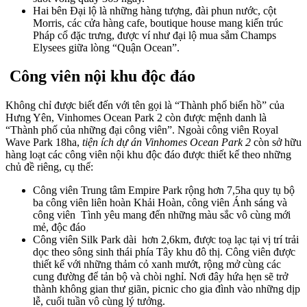
Hai bên Đại lộ là những hàng tượng, đài phun nước, cột
Morris, các cửa hàng cafe, boutique house mang kiến trúc
Pháp cổ đặc trưng, được ví như đại lộ mua sắm Champs
Elysees giữa lòng “Quận Ocean”.
Công viên nội khu độc đáo
Không chỉ được biết đến với tên gọi là “Thành phố biển hồ” của
Hưng Yên, Vinhomes Ocean Park 2 còn được mệnh danh là
“Thành phố của những đại công viên”. Ngoài công viên Royal
Wave Park 18ha,
tiện ích dự án Vinhomes Ocean Park 2
còn sở hữu
hàng loạt các công viên nội khu độc đáo được thiết kế theo những
chủ đề riêng, cụ thể:
Công viên Trung tâm Empire Park rộng hơn 7,5ha quy tụ bộ
ba công viên liên hoàn Khải Hoàn, công viên Ánh sáng và
công viên Tình yêu mang đến những màu sắc vô cùng mới
mẻ, độc đáo
Công viên Silk Park dài hơn 2,6km, được toạ lạc tại vị trí trải
dọc theo sông sinh thái phía Tây khu đô thị. Công viên được
thiết kế với những thảm cỏ xanh mướt, rộng mở cùng các
cung đường để tản bộ và chòi nghỉ. Nơi đây hứa hẹn sẽ trở
thành không gian thư giãn, picnic cho gia đình vào những dịp
lễ, cuối tuần vô cùng lý tưởng.