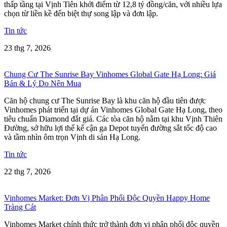
thấp tầng tại Vịnh Tiên khởi điểm từ 12,8 tỷ đồng/căn, với nhiều lựa
chọn từ liền kề đến biệt thự song lập và đơn lập.
Tin tức
23 thg 7, 2026
Chung Cư The Sunrise Bay Vinhomes Global Gate Hạ Long: Giá
Bán & Lý Do Nên Mua
Căn hộ chung cư The Sunrise Bay là khu căn hộ đầu tiên được
Vinhomes phát triển tại dự án Vinhomes Global Gate Hạ Long, theo
tiêu chuẩn Diamond đắt giá. Các tòa căn hộ nằm tại khu Vịnh Thiên
Đường, sở hữu lợi thế kế cận ga Depot tuyến đường sắt tốc độ cao
và tầm nhìn ôm trọn Vịnh di sản Hạ Long.
Tin tức
22 thg 7, 2026
Vinhomes Market: Đơn Vị Phân Phối Độc Quyền Happy Home
Tràng Cát
Vinhomes Market chính thức trở thành đơn vị phân phối độc quyền