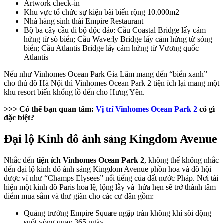
Artwork check-in
Khu vực tổ chức sự kiện bãi biển rộng 10.000m2
Nhà hàng sinh thái Empire Restaurant
Bộ ba cây cầu đi bộ độc đáo: Cầu Coastal Bridge lấy cảm
hứng từ sò biển; Cầu Waverly Bridge lấy cảm hứng từ sóng
biển; Cầu Atlantis Bridge lấy cảm hứng từ Vương quốc
Atlantis
Nếu như Vinhomes Ocean Park Gia Lâm mang đến “biển xanh”
cho thủ đô Hà Nội thì Vinhomes Ocean Park 2 tiện ích lại mang một
khu resort biển khổng lồ đến cho Hưng Yên.
>>> Có thể bạn quan tâm:
Vị trí Vinhomes Ocean Park 2
có gì
đặc biệt?
Đại lộ Kinh đô ánh sáng Kingdom Avenue
Nhắc đến
tiện ích Vinhomes Ocean Park 2
, không thể không nhắc
đến đại lộ kinh đô ánh sáng Kingdom Avenue phồn hoa và đô hội
được ví như “Champs Elysees” nổi tiếng của đất nước Pháp. Nơi tái
hiện một kinh đô Paris hoa lệ, lộng lẫy và hứa hẹn sẽ trở thành tâm
điểm mua sắm và thư giãn cho các cư dân gồm:
Quảng trường Empire Square ngập tràn không khí sôi động
suốt vòng quay 365 ngày.