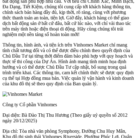
bất động sản phù hợp nhu cầu. Với tiêu chí Chính Xác, Minh Bạch,
Đa Dạng, Tiết Kiệm, chúng tôi cung cấp tới khách hàng thông tin,
chính sách bán hàng đầy đủ, kịp thời, rõ ràng, cùng với phương
thức thanh toán an toàn, tiện lợi. Giờ đây, khách hàng có thể giao
dịch bất động sản ở bất cứ đâu, bất cứ lúc nào, với chỉ vài thao tác
trên máy tính hoặc điện thoại di động. Hãy cùng chúng tôi trải
nghiệm một nền tảng số hoàn toàn mới!
Thông tin, hình ảnh, và tiện ích trên Vinhomes Market chỉ mang
tính chất tương đối và có thể được điều chỉnh theo quyết định của
Chủ Đầu Tư tại từng thời điểm đảm bảo phù hợp với quy hoạch và
thực tế thi công của Dự Án. Hình ảnh mang tính minh họa định
hướng và có thể được Chủ Đầu Tư cập nhật, bổ sung trong quá
trình triển khai. Các thông tin, cam kết chính thức sẽ được quy định
cụ thể tại Hợp đồng mua bán. Việc quản lý vận hành và kinh doanh
của khu đô thị sẽ theo quy định của Ban quản lý.
Công ty Cổ phần Vinhomes
Đại diện: Bà Đào Thị Thu Hương (Theo giấy uỷ quyền số 2012
ngày 20/12/2025)
Địa chỉ: Tòa nhà văn phòng Symphony, Đường Chu Huy Mân,
Khu đô thị sinh thái Vinhomes Riverside, Phường Phúc Lợi, Quận