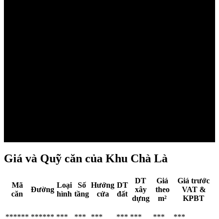
Đang
tải mặt
bằng...
Giá và Quỹ căn của Khu Chà Là
DT
Giá
Giá trước
Mã
Loại
Số
Hướng
DT
Đường
xây
theo
VAT &
căn
hình
tầng
cửa
đất
dựng
m²
KPBT
******
******
***
***
***
***
***
***
***