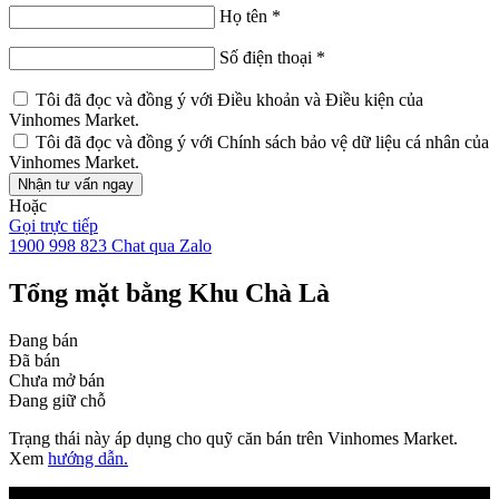
Họ tên
*
Số điện thoại
*
Tôi đã đọc và đồng ý với
Điều khoản và Điều kiện
của
Vinhomes Market.
Tôi đã đọc và đồng ý với
Chính sách bảo vệ dữ liệu cá nhân
của
Vinhomes Market.
Nhận tư vấn ngay
Hoặc
Gọi trực tiếp
1900 998 823
Chat qua Zalo
Tổng mặt bằng Khu Chà Là
Đang bán
Đã bán
Chưa mở bán
Đang giữ chỗ
Trạng thái này áp dụng cho quỹ căn bán trên Vinhomes Market.
Xem
hướng dẫn.