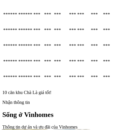
******
******
***
***
***
***
***
***
***
******
******
***
***
***
***
***
***
***
******
******
***
***
***
***
***
***
***
******
******
***
***
***
***
***
***
***
******
******
***
***
***
***
***
***
***
10 căn khu Chà Là giá tốt!
Nhận thông tin
Sống ở Vinhomes
Thông tin dự án và ưu đãi của Vinhomes