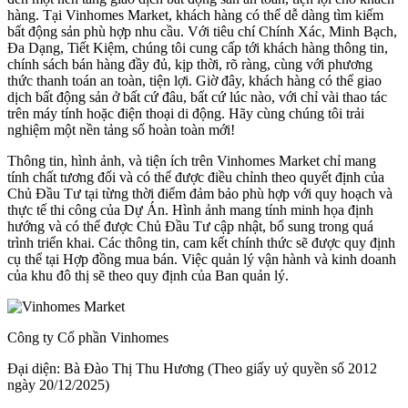
hàng. Tại Vinhomes Market, khách hàng có thể dễ dàng tìm kiếm
bất động sản phù hợp nhu cầu. Với tiêu chí Chính Xác, Minh Bạch,
Đa Dạng, Tiết Kiệm, chúng tôi cung cấp tới khách hàng thông tin,
chính sách bán hàng đầy đủ, kịp thời, rõ ràng, cùng với phương
thức thanh toán an toàn, tiện lợi. Giờ đây, khách hàng có thể giao
dịch bất động sản ở bất cứ đâu, bất cứ lúc nào, với chỉ vài thao tác
trên máy tính hoặc điện thoại di động. Hãy cùng chúng tôi trải
nghiệm một nền tảng số hoàn toàn mới!
Thông tin, hình ảnh, và tiện ích trên Vinhomes Market chỉ mang
tính chất tương đối và có thể được điều chỉnh theo quyết định của
Chủ Đầu Tư tại từng thời điểm đảm bảo phù hợp với quy hoạch và
thực tế thi công của Dự Án. Hình ảnh mang tính minh họa định
hướng và có thể được Chủ Đầu Tư cập nhật, bổ sung trong quá
trình triển khai. Các thông tin, cam kết chính thức sẽ được quy định
cụ thể tại Hợp đồng mua bán. Việc quản lý vận hành và kinh doanh
của khu đô thị sẽ theo quy định của Ban quản lý.
Công ty Cổ phần Vinhomes
Đại diện: Bà Đào Thị Thu Hương (Theo giấy uỷ quyền số 2012
ngày 20/12/2025)