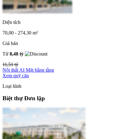
Diện tích
70,00 - 274,30 m²
Giá bán
Từ
8,48 tỷ
11,51 tỷ
Nội thất AI
Mặt bằng tầng
Xem quỹ căn
Loại hình
Biệt thự Đơn lập