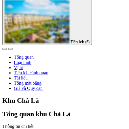
Tiện ích (6)
Tổng quan
Loại hình
Vị trí
Tiện ích cảnh quan
Tài liệu
Tổng mặt bằng
Giá và Quỹ căn
Khu Chà Là
Tổng quan khu Chà Là
Thông tin chi tiết