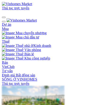
Thủ tục trực tuyến
Dự án
Mua
Mua chuyển nhượng
Mua chủ đầu tư
Thuê
Thuê nhà ở/Kinh doanh
Thuê Văn phòng
Thuê Bán lẻ
Thuê Khu công nghiệp
Bán
VinClub
Tư vấn
Định giá Bất động sản
SỐNG Ở VINHOMES
Thủ tục trực tuyến