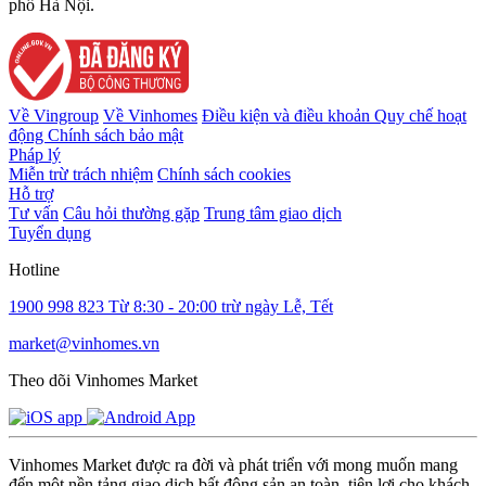
phố Hà Nội.
Về Vingroup
Về Vinhomes
Điều kiện và điều khoản
Quy chế hoạt
động
Chính sách bảo mật
Pháp lý
Miễn trừ trách nhiệm
Chính sách cookies
Hỗ trợ
Tư vấn
Câu hỏi thường gặp
Trung tâm giao dịch
Tuyển dụng
Hotline
1900 998 823
Từ 8:30 - 20:00 trừ ngày Lễ, Tết
market@vinhomes.vn
Theo dõi Vinhomes Market
Vinhomes Market được ra đời và phát triển với mong muốn mang
đến một nền tảng giao dịch bất động sản an toàn, tiện lợi cho khách