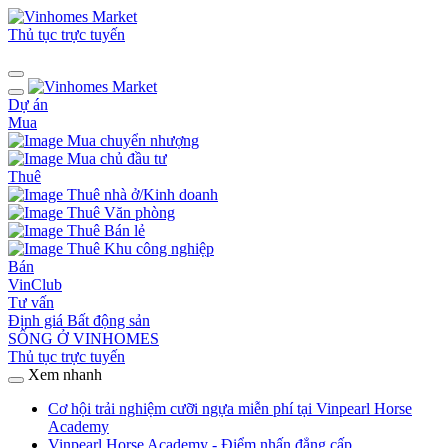
Thủ tục trực tuyến
Dự án
Mua
Mua chuyển nhượng
Mua chủ đầu tư
Thuê
Thuê nhà ở/Kinh doanh
Thuê Văn phòng
Thuê Bán lẻ
Thuê Khu công nghiệp
Bán
VinClub
Tư vấn
Định giá Bất động sản
SỐNG Ở VINHOMES
Thủ tục trực tuyến
Xem nhanh
Cơ hội trải nghiệm cưỡi ngựa miễn phí tại Vinpearl Horse
Academy
Vinpearl Horse Academy - Điểm nhấn đẳng cấp