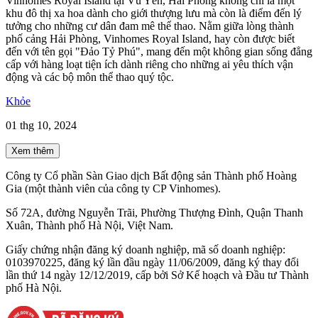
Vinhomes Royal Island tại Vũ Yên, Hải Phòng không chỉ là một
khu đô thị xa hoa dành cho giới thượng lưu mà còn là điểm đến lý
tưởng cho những cư dân đam mê thể thao. Nằm giữa lòng thành
phố cảng Hải Phòng, Vinhomes Royal Island, hay còn được biết
đến với tên gọi "Đảo Tỷ Phú", mang đến một không gian sống đẳng
cấp với hàng loạt tiện ích dành riêng cho những ai yêu thích vận
động và các bộ môn thể thao quý tộc.
Khỏe
01 thg 10, 2024
Xem thêm
Công ty Cổ phần Sàn Giao dịch Bất động sản Thành phố Hoàng
Gia (một thành viên của công ty CP Vinhomes).
Số 72A, đường Nguyễn Trãi, Phường Thượng Đình, Quận Thanh
Xuân, Thành phố Hà Nội, Việt Nam.
Giấy chứng nhận đăng ký doanh nghiệp, mã số doanh nghiệp:
0103970225, đăng ký lần đầu ngày 11/06/2009, đăng ký thay đổi
lần thứ 14 ngày 12/12/2019, cấp bởi Sở Kế hoạch và Đầu tư Thành
phố Hà Nội.