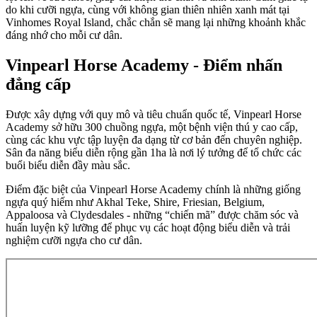
do khi cưỡi ngựa, cùng với không gian thiên nhiên xanh mát tại
Vinhomes Royal Island, chắc chắn sẽ mang lại những khoảnh khắc
đáng nhớ cho mỗi cư dân.
Vinpearl Horse Academy - Điểm nhấn
đẳng cấp
Được xây dựng với quy mô và tiêu chuẩn quốc tế, Vinpearl Horse
Academy sở hữu 300 chuồng ngựa, một bệnh viện thú y cao cấp,
cùng các khu vực tập luyện đa dạng từ cơ bản đến chuyên nghiệp.
Sân đa năng biểu diễn rộng gần 1ha là nơi lý tưởng để tổ chức các
buổi biểu diễn đầy màu sắc.
Điểm đặc biệt của Vinpearl Horse Academy chính là những giống
ngựa quý hiếm như Akhal Teke, Shire, Friesian, Belgium,
Appaloosa và Clydesdales - những “chiến mã” được chăm sóc và
huấn luyện kỹ lưỡng để phục vụ các hoạt động biểu diễn và trải
nghiệm cưỡi ngựa cho cư dân.