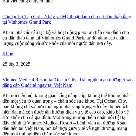
Bài viết cùng chuyên mục
Câu lạc bộ Tập Golf, Nhảy và Mỹ thuật dành cho cư dân thấp tầng
tại Vinhomes Grand Park
Khám phá các câu lạc bộ và hoạt động giao lưu hấp dẫn dành cho
cư dân thấp tầng tại Vinhomes Grand Park, từ đó nâng cao chất
lượng cuộc sống và sức khỏe của mỗi người dân nơi đây.
Khỏe
25 thg 3, 2025
Vinmec Medical Resort tại Ocean City: Trải nghiệm an dưỡng 5 sao
đẳng cấp Quốc tế ngay tại Việt Nam
Khi nói đến một không gian sống đẳng cấp, không thể không nhắc
đến một yếu tố quan trọng – chăm sóc sức khỏe. Tại Ocean City,
bạn không chỉ sở hữu một ngôi nhà sang trọng với đầy đủ tiện ích
hiện đại mà còn được tận hưởng dịch vụ y tế cao cấp, giúp bảo vệ
sức khỏe cho cả gia đình. Một trong những điểm nhấn nổi bật tại
đây chính là Vinmec Medical Resort – bệnh viện an dưỡng 5 sao
đầu tiên tại Việt Nam, nơi kết hợp giữa y tế và nghỉ dưỡng, mang
đến một trải nghiệm chăm sóc sức khỏe.