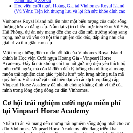
Island tháng 8/2024
Học viện cưỡi ngựa Hoàng Gia tại Vinhomes Royal Island
(Vũ Yên): Tiện ích thượng lưu và lợi ích sức khỏe đỉnh cao
Vinhomes Royal Island nổi lên như một biểu tượng của cuộc sống
thượng lưu và đẳng cấp. Nằm tại vị trí chiến lược trên Đảo Vũ Yên,
Hải Phòng, dự án này mang đến cho cư dân môi trường sống sang
trọng, mở ra vô vàn cơ hội trải nghiệm độc đáo, đáp ứng nhu cầu
giải trí và thư giãn cao cấp.
Một trong những điểm nhấn nổi bật của Vinhomes Royal Island
chính là Học viện Cưỡi ngựa Hoàng Gia - Vinpearl Horse
Academy. Đây là nơi không chỉ thu hút giới mộ điệu yêu thích bộ
môn cưỡi ngựa, mà còn là điểm đến lý tưởng cho những ai mong
muốn trải nghiệm cảm giác “phiêu lưu” trên lưng những tuấn mã
quý hiếm. Với cơ sở vật chất hiện đại và các dịch vụ đẳng cấp,
Vinpearl Horse Academy đã nhanh chóng khẳng định vị thế của
mình trong lòng cộng đồng cư dân Vinhomes.
Cơ hội trải nghiệm cưỡi ngựa miễn phí
tại
Vinpearl Horse Academy
Nhằm tri ân và mang đến những trải nghiệm sống động nhất cho cư
dân Vinhomes, Vinpearl Horse Academy hiện đang triển khai