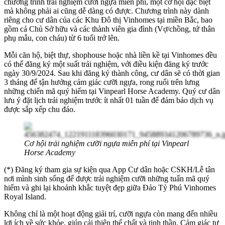
chương trình trải nghiệm cưỡi ngựa miễn phí, một cơ hội đặc biệt
mà không phải ai cũng dễ dàng có được. Chương trình này dành
riêng cho cư dân của các Khu Đô thị Vinhomes tại miền Bắc, bao
gồm cả Chủ Sở hữu và các thành viên gia đình (Vợ/chồng, tứ thân
phụ mẫu, con cháu) từ 6 tuổi trở lên.
Mỗi căn hộ, biệt thự, shophouse hoặc nhà liền kề tại Vinhomes đều
có thể đăng ký một suất trải nghiệm, với điều kiện đăng ký trước
ngày 30/9/2024. Sau khi đăng ký thành công, cư dân sẽ có thời gian
3 tháng để tận hưởng cảm giác cưỡi ngựa, rong ruổi trên lưng
những chiến mã quý hiếm tại Vinpearl Horse Academy. Quý cư dân
lưu ý đặt lịch trải nghiệm trước ít nhất 01 tuần để đảm bảo dịch vụ
được sắp xếp chu đáo.
Cơ hội trải nghiệm cưỡi ngựa miễn phí tại Vinpearl
Horse Academy
(*) Đăng ký tham gia sự kiện qua App Cư dân hoặc CSKH/Lễ tân
nơi mình sinh sống để được trải nghiệm cưỡi những tuấn mã quý
hiếm và ghi lại khoảnh khắc tuyệt đẹp giữa Đảo Tỷ Phú Vinhomes
Royal Island.
Không chỉ là một hoạt động giải trí, cưỡi ngựa còn mang đến nhiều
lợi ích về sức khỏe, giúp cải thiện thể chất và tinh thần. Cảm giác tự