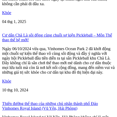
không cần phải đi đâu xa.
Khỏe
04 thg 1, 2025
Cư dân Chà Là sôi động cùng chuỗi sự kiện Pickleball – Môn Thể
thao thế hệ mới!
Ngày 06/10/2024 vừa qua, Vinhomes Ocean Park 2 đã khởi động
một chuỗi sự kiện thể thao vô cùng sôi động và đầy ý nghĩa với
ngày hội Pickleball đầu tiên diễn ra tại sân Pickleball khu Chà Là.
Đây không chỉ là sân chơi thể thao mới mẻ dành cho cư dân thuộc
mọi lứa tuổi mà còn là nơi kết nối cộng đồng, mang đến niềm vui và
những giá trị sức khỏe cho cư dân tại khu đô thị hiện đại này.
Khỏe
10 thg 10, 2024
Thiên đường thể thao của những chủ nhân thành phố Đảo
Vinhomes Royal Island (Vũ Yên, Hải Phòng)