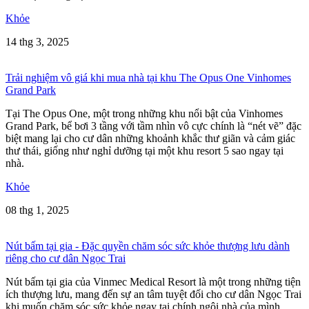
Khỏe
14 thg 3, 2025
Trải nghiệm vô giá khi mua nhà tại khu The Opus One Vinhomes
Grand Park
Tại The Opus One, một trong những khu nổi bật của Vinhomes
Grand Park, bể bơi 3 tầng với tầm nhìn vô cực chính là “nét vẽ” đặc
biệt mang lại cho cư dân những khoảnh khắc thư giãn và cảm giác
thư thái, giống như nghỉ dưỡng tại một khu resort 5 sao ngay tại
nhà.
Khỏe
08 thg 1, 2025
Nút bấm tại gia - Đặc quyền chăm sóc sức khỏe thượng lưu dành
riêng cho cư dân Ngọc Trai
Nút bấm tại gia của Vinmec Medical Resort là một trong những tiện
ích thượng lưu, mang đến sự an tâm tuyệt đối cho cư dân Ngọc Trai
khi muốn chăm sóc sức khỏe ngay tại chính ngôi nhà của mình,