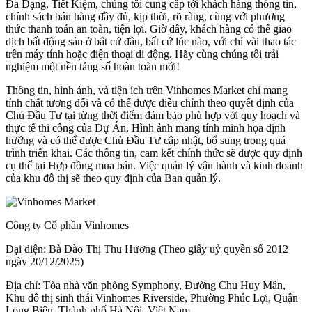
Đa Dạng, Tiết Kiệm, chúng tôi cung cấp tới khách hàng thông tin,
chính sách bán hàng đầy đủ, kịp thời, rõ ràng, cùng với phương
thức thanh toán an toàn, tiện lợi. Giờ đây, khách hàng có thể giao
dịch bất động sản ở bất cứ đâu, bất cứ lúc nào, với chỉ vài thao tác
trên máy tính hoặc điện thoại di động. Hãy cùng chúng tôi trải
nghiệm một nền tảng số hoàn toàn mới!
Thông tin, hình ảnh, và tiện ích trên Vinhomes Market chỉ mang
tính chất tương đối và có thể được điều chỉnh theo quyết định của
Chủ Đầu Tư tại từng thời điểm đảm bảo phù hợp với quy hoạch và
thực tế thi công của Dự Án. Hình ảnh mang tính minh họa định
hướng và có thể được Chủ Đầu Tư cập nhật, bổ sung trong quá
trình triển khai. Các thông tin, cam kết chính thức sẽ được quy định
cụ thể tại Hợp đồng mua bán. Việc quản lý vận hành và kinh doanh
của khu đô thị sẽ theo quy định của Ban quản lý.
Công ty Cổ phần Vinhomes
Đại diện: Bà Đào Thị Thu Hương (Theo giấy uỷ quyền số 2012
ngày 20/12/2025)
Địa chỉ: Tòa nhà văn phòng Symphony, Đường Chu Huy Mân,
Khu đô thị sinh thái Vinhomes Riverside, Phường Phúc Lợi, Quận
Long Biên, Thành phố Hà Nội, Việt Nam.