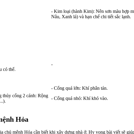
- Kim loại (hành Kim): Nên sơn màu hợp 
Nâu, Xanh lá) và hạn chế chi tiết sắc lạnh.
-
 có thể.
- Cổng quá lớn: Khí phân tán.
g thủy cổng 2 cánh: Rộng
- Cổng quá nhỏ: Khí khó vào.
.).
 mệnh Hỏa
ia chủ mệnh Hỏa cần biết khi xây dựng nhà ở. Hy vọng bài viết sẽ giú