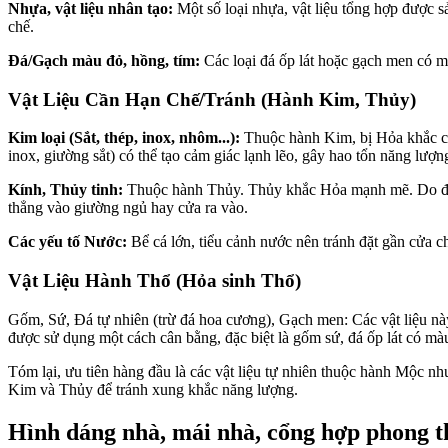
Nhựa, vật liệu nhân tạo:
Một số loại nhựa, vật liệu tổng hợp được s
chế.
Đá/Gạch màu đỏ, hồng, tím:
Các loại đá ốp lát hoặc gạch men có 
Vật Liệu Cần Hạn Chế/Tránh (Hành Kim, Thủy)
Kim loại (Sắt, thép, inox, nhôm...):
Thuộc hành Kim, bị Hỏa khắc chế.
inox, giường sắt) có thể tạo cảm giác lạnh lẽo, gây hao tổn năng lượ
Kính, Thủy tinh:
Thuộc hành Thủy. Thủy khắc Hỏa mạnh mẽ. Do đó, c
thẳng vào giường ngủ hay cửa ra vào.
Các yếu tố Nước:
Bể cá lớn, tiểu cảnh nước nên tránh đặt gần cửa
Vật Liệu Hành Thổ (Hỏa sinh Thổ)
Gốm, Sứ, Đá tự nhiên (trừ đá hoa cương), Gạch men:
Các vật liệu nà
được sử dụng một cách cân bằng, đặc biệt là gốm sứ, đá ốp lát có màu
Tóm lại, ưu tiên hàng đầu là các vật liệu tự nhiên thuộc hành Mộc n
Kim và Thủy để tránh xung khắc năng lượng.
Hình dáng nhà, mái nhà, cổng hợp phong t