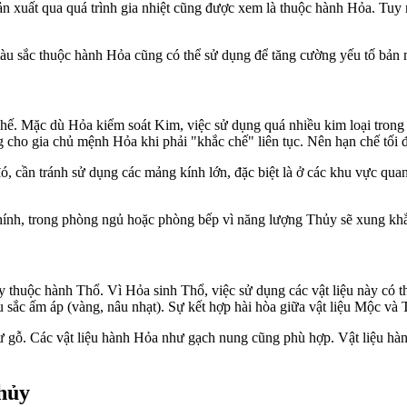
ản xuất qua quá trình gia nhiệt cũng được xem là thuộc hành Hỏa. Tuy
màu sắc thuộc hành Hỏa cũng có thể sử dụng để tăng cường yếu tố bản
 Mặc dù Hỏa kiểm soát Kim, việc sử dụng quá nhiều kim loại trong nhà,
ng cho gia chủ mệnh Hỏa khi phải "khắc chế" liên tục. Nên hạn chế tối
ần tránh sử dụng các mảng kính lớn, đặc biệt là ở các khu vực quan t
 chính, trong phòng ngủ hoặc phòng bếp vì năng lượng Thủy sẽ xung 
y thuộc hành Thổ. Vì Hỏa sinh Thổ, việc sử dụng các vật liệu này có 
 sắc ấm áp (vàng, nâu nhạt). Sự kết hợp hài hòa giữa vật liệu Mộc và 
hư gỗ. Các vật liệu hành Hỏa như gạch nung cũng phù hợp. Vật liệu hà
hủy