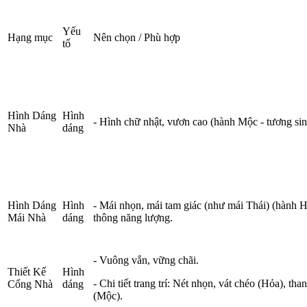
Yếu
Hạng mục
Nên chọn / Phù hợp
tố
Hình Dáng
Hình
- Hình chữ nhật, vươn cao (hành Mộc - tương sin
Nhà
dáng
Hình Dáng
Hình
- Mái nhọn, mái tam giác (như mái Thái) (hành 
Mái Nhà
dáng
thông năng lượng.
- Vuông vắn, vững chãi.
Thiết Kế
Hình
- Chi tiết trang trí: Nét nhọn, vát chéo (Hỏa), t
Cổng Nhà
dáng
(Mộc).