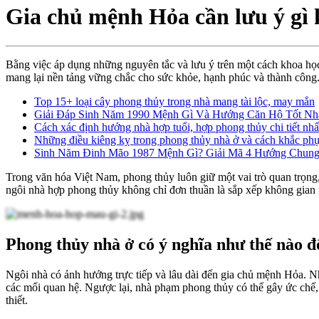
Gia chủ mệnh Hỏa cần lưu ý gì 
Bằng việc áp dụng những nguyên tắc và lưu ý trên một cách khoa họ
mang lại nền tảng vững chắc cho sức khỏe, hạnh phúc và thành công
Top 15+ loại cây phong thủy trong nhà mang tài lộc, may mắn
Giải Đáp Sinh Năm 1990 Mệnh Gì Và Hướng Căn Hộ Tốt N
Cách xác định hướng nhà hợp tuổi, hợp phong thủy chi tiết nhấ
Những điều kiêng kỵ trong phong thủy nhà ở và cách khắc ph
Sinh Năm Đinh Mão 1987 Mệnh Gì? Giải Mã 4 Hướng Chun
Trong văn hóa Việt Nam, phong thủy luôn giữ một vai trò quan trọng,
ngôi nhà hợp phong thủy không chỉ đơn thuần là sắp xếp không gian 
Phong thủy nhà ở có ý nghĩa như thế nào đ
Ngôi nhà có ảnh hưởng trực tiếp và lâu dài đến gia chủ mệnh Hỏa. N
các mối quan hệ. Ngược lại, nhà phạm phong thủy có thể gây ức chế
thiết.