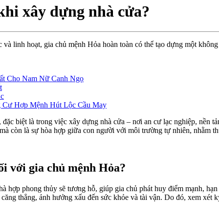
khi xây dựng nhà cửa?
c và linh hoạt, gia chủ mệnh Hỏa hoàn toàn có thể tạo dựng một không
.
hất Cho Nam Nữ Canh Ngọ
t
ục
g Cư Hợp Mệnh Hút Lộc Cầu May
 đặc biệt là trong việc xây dựng nhà cửa – nơi an cư lạc nghiệp, nền 
mà còn là sự hòa hợp giữa con người với môi trường tự nhiên, nhằm t
ối với gia chủ mệnh Hỏa?
hà hợp phong thủy sẽ tương hỗ, giúp gia chủ phát huy điểm mạnh, hạn 
, căng thẳng, ảnh hưởng xấu đến sức khỏe và tài vận. Do đó, xem xét