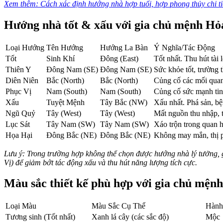
Xem thêm:
Cách xác định hướng nhà hợp tuổi, hợp phong thủy chi ti
Hướng nhà tốt & xấu với gia chủ mệnh Hỏ
Loại Hướng
Tên Hướng
Hướng La Bàn
Ý Nghĩa/Tác Động
Tốt
Sinh Khí
Đông (East)
Tốt nhất. Thu hút tài 
Thiên Y
Đông Nam (SE)
Đông Nam (SE)
Sức khỏe tốt, trường t
Diên Niên
Bắc (North)
Bắc (North)
Củng cố các mối quan 
Phục Vị
Nam (South)
Nam (South)
Củng cố sức mạnh tinh
Xấu
Tuyệt Mệnh
Tây Bắc (NW)
Xấu nhất. Phá sản, bện
Ngũ Quỷ
Tây (West)
Tây (West)
Mất nguồn thu nhập, t
Lục Sát
Tây Nam (SW)
Tây Nam (SW)
Xáo trộn trong quan hệ
Họa Hại
Đông Bắc (NE)
Đông Bắc (NE)
Không may mắn, thị phi,
Lưu ý: Trong trường hợp không thể chọn được hướng nhà lý tưởng, gi
Vị) để giảm bớt tác động xấu và thu hút năng lượng tích cực.
Màu sắc thiết kế phù hợp với gia chủ mện
Loại Màu
Màu Sắc Cụ Thể
Hành
Tương sinh (Tốt nhất)
Xanh lá cây (các sắc độ)
Mộc