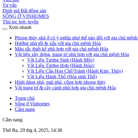
Tư vấn
Định giá Bất động sản
SỐNG Ở VINHOMES
Thủ tục trực tuyến
Xem nhanh
Phong thủy nhà ở có ý nghĩa như thế nào đối với gia chủ mện
Hướng nhà tốt & xấu với gia chủ mệnh Hỏa
Màu sắc thiết kế phù hợp với gia chủ mệnh Hỏa
Vật liệu xây dựng, trang trí phù hợp với gia chủ mệnh Hỏa
Vật Liệu Tương Sinh (Hành Mộc)
Vật Liệu Tương Hợp (Hành Hỏa):
Vật Liệu Cần Hạn Chế/Tránh (Hành Kim, Thủy)
Vật Liệu Hành Thổ (Hỏa sinh Thổ)
Hình dáng nhà, mái nhà, cổng hợp phong thủy
Vật trang trí & cây cảnh phù hợp gia chủ mệnh Hỏa
Trang chủ
Sống ở Vinhomes
Cẩm nang
Cẩm nang
Thứ Ba, 29 thg 4, 2025, 14:38