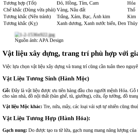
Tương hợp (Tốt)
Đỏ, Hồng, Tím, Cam
Hỏa
Chế khắc (Dùng vừa phải)
Vàng, Nâu đất
Thổ
Tương khắc (Nên tránh)
Trắng, Xám, Bạc, Ánh kim
Kim
Tương khắc (Kỵ)
Xanh dương, Xanh nước biển, Đen
Thủy
Nguồn ảnh: APA Design
Vật liệu xây dựng, trang trí phù hợp với 
Việc lựa chọn vật liệu xây dựng và trang trí cũng cần tuân theo ngu
Vật Liệu Tương Sinh (Hành Mộc)
Gỗ:
Đây là vật liệu được ưu tiên hàng đầu cho người mệnh Hỏa. Gỗ 
cho sàn nhà, đồ nội thất (bàn ghế, tủ, giường), cửa, ốp tường, đồ tra
Vật liệu Mộc khác:
Tre, nứa, mây, các loại vải sợi tự nhiên cũng thu
Vật Liệu Tương Hợp (Hành Hỏa):
Gạch nung:
Do được tạo ra từ lửa, gạch nung mang năng lượng củ