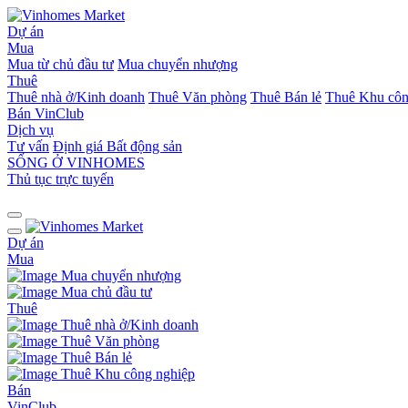
Dự án
Mua
Mua từ chủ đầu tư
Mua chuyển nhượng
Thuê
Thuê nhà ở/Kinh doanh
Thuê Văn phòng
Thuê Bán lẻ
Thuê Khu côn
Bán
VinClub
Dịch vụ
Tư vấn
Định giá Bất động sản
SỐNG Ở VINHOMES
Thủ tục trực tuyến
Dự án
Mua
Mua chuyển nhượng
Mua chủ đầu tư
Thuê
Thuê nhà ở/Kinh doanh
Thuê Văn phòng
Thuê Bán lẻ
Thuê Khu công nghiệp
Bán
VinClub