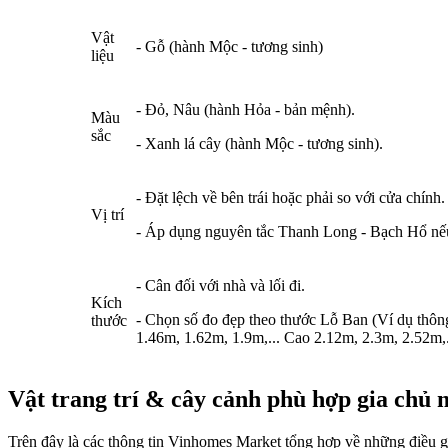
Vật
- Gỗ (hành Mộc - tương sinh)
liệu
- Đỏ, Nâu (hành Hỏa - bản mệnh).
Màu
sắc
- Xanh lá cây (hành Mộc - tương sinh).
- Đặt lệch về bên trái hoặc phải so với cửa chính.
Vị trí
- Áp dụng nguyên tắc Thanh Long - Bạch Hổ nếu
- Cân đối với nhà và lối đi.
Kích
- Chọn số đo đẹp theo thước Lỗ Ban (Ví dụ thôn
thước
1.46m, 1.62m, 1.9m,... Cao 2.12m, 2.3m, 2.52m,..
Vật trang trí & cây cảnh phù hợp gia chủ
Trên đây là các thông tin Vinhomes Market tổng hợp về những điều g