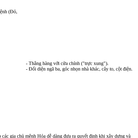
mệnh (Đỏ,
- Thẳng hàng với cửa chính ("trực xung").
- Đối diện ngã ba, góc nhọn nhà khác, cây to, cột điện.
p các gia chủ mệnh Hỏa dễ dàng đưa ra quyết định khi xây dựng và