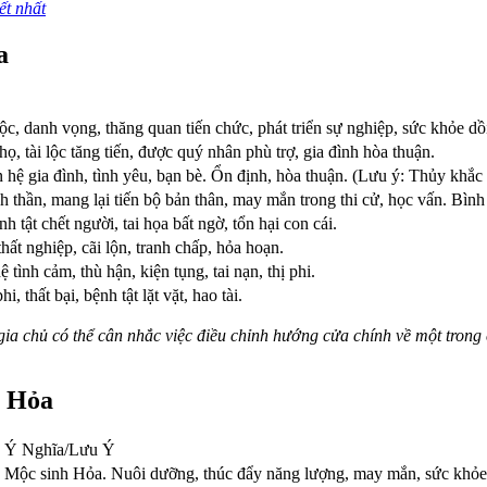
ết nhất
a
lộc, danh vọng, thăng quan tiến chức, phát triển sự nghiệp, sức khỏe dồ
họ, tài lộc tăng tiến, được quý nhân phù trợ, gia đình hòa thuận.
hệ gia đình, tình yêu, bạn bè. Ổn định, hòa thuận. (Lưu ý: Thủy khắc 
 thần, mang lại tiến bộ bản thân, may mắn trong thi cử, học vấn. Bình
h tật chết người, tai họa bất ngờ, tổn hại con cái.
hất nghiệp, cãi lộn, tranh chấp, hỏa hoạn.
 tình cảm, thù hận, kiện tụng, tai nạn, thị phi.
 thất bại, bệnh tật lặt vặt, hao tài.
a chủ có thể cân nhắc việc điều chỉnh hướng cửa chính về một trong c
h Hỏa
Ý Nghĩa/Lưu Ý
Mộc sinh Hỏa. Nuôi dưỡng, thúc đẩy năng lượng, may mắn, sức khỏe,