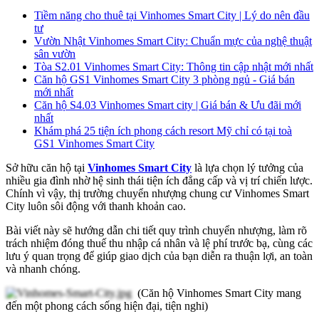
Tiềm năng cho thuê tại Vinhomes Smart City | Lý do nên đầu
tư
Vườn Nhật Vinhomes Smart City: Chuẩn mực của nghệ thuật
sân vườn
Tòa S2.01 Vinhomes Smart City: Thông tin cập nhật mới nhất
Căn hộ GS1 Vinhomes Smart City 3 phòng ngủ - Giá bán
mới nhất
Căn hộ S4.03 Vinhomes Smart city | Giá bán & Ưu đãi mới
nhất
Khám phá 25 tiện ích phong cách resort Mỹ chỉ có tại toà
GS1 Vinhomes Smart City
Sở hữu căn hộ tại
Vinhomes Smart City
là lựa chọn lý tưởng của
nhiều gia đình nhờ hệ sinh thái tiện ích đẳng cấp và vị trí chiến lược.
Chính vì vậy, thị trường chuyển nhượng chung cư Vinhomes Smart
City luôn sôi động với thanh khoản cao.
Bài viết này sẽ hướng dẫn chi tiết quy trình chuyển nhượng, làm rõ
trách nhiệm đóng thuế thu nhập cá nhân và lệ phí trước bạ, cùng các
lưu ý quan trọng để giúp giao dịch của bạn diễn ra thuận lợi, an toàn
và nhanh chóng.
(Căn hộ Vinhomes Smart City mang
đến một phong cách sống hiện đại, tiện nghi)