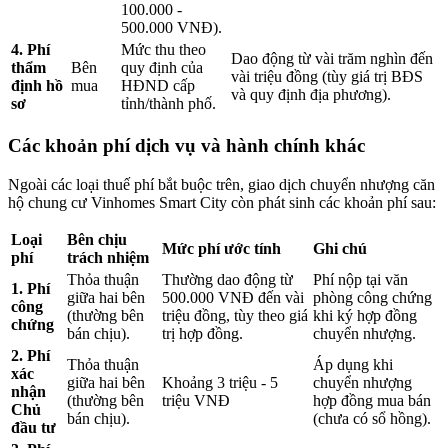
100.000 -
500.000 VNĐ).
4. Phí
Mức thu theo
Dao động từ vài trăm nghìn đến
thẩm
Bên
quy định của
vài triệu đồng (tùy giá trị BĐS
định hồ
mua
HĐND cấp
và quy định địa phương).
sơ
tỉnh/thành phố.
Các khoản phí dịch vụ và hành chính khác
Ngoài các loại thuế phí bắt buộc trên, giao dịch chuyển nhượng căn
hộ chung cư Vinhomes Smart City còn phát sinh các khoản phí sau:
Loại
Bên chịu
Mức phí ước tính
Ghi chú
phí
trách nhiệm
Thỏa thuận
Thường dao động từ
Phí nộp tại văn
1. Phí
giữa hai bên
500.000 VNĐ đến vài
phòng công chứng
công
(thường bên
triệu đồng, tùy theo giá
khi ký hợp đồng
chứng
bán chịu).
trị hợp đồng.
chuyển nhượng.
2. Phí
Thỏa thuận
Áp dụng khi
xác
giữa hai bên
Khoảng 3 triệu - 5
chuyển nhượng
nhận
(thường bên
triệu VNĐ
hợp đồng mua bán
Chủ
bán chịu).
(chưa có sổ hồng).
đầu tư