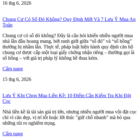
16 thg 6, 2026
Chung Cư Có Sổ Đỏ Không? Quy Định Mới Và 7 Lưu Ý Mua An
Toàn
Chung cư có sổ đỏ không? Đây là câu hỏi khiến nhiều người mua
nhà lần đầu hoang mang, bởi ranh giới giữa “sổ đỏ” và “sổ hồng”
thường bị nhầm lẫn. Thực tế, pháp luật hiện hành quy định căn hộ
chung cư được cấp một loại giấy chứng nhận riêng – thường gọi là
sổ hồng – với giá trị pháp lý không hề thua kém.
Cẩm nang
15 thg 6, 2026
Lưu Ý Khi Chọn Mua Liền Kề: 10 Điểm Cần Kiểm Tra Khi Đặt
Cọc
Nhà liền kề là tài sản giá trị lớn, nhưng nhiều người mua vội đặt cọc
chỉ vì căn đẹp, vị trí tốt hoặc lời thúc "giữ chỗ nhanh" mà bỏ qua
những rủi ro nghiêm trọng.
Cẩm nang