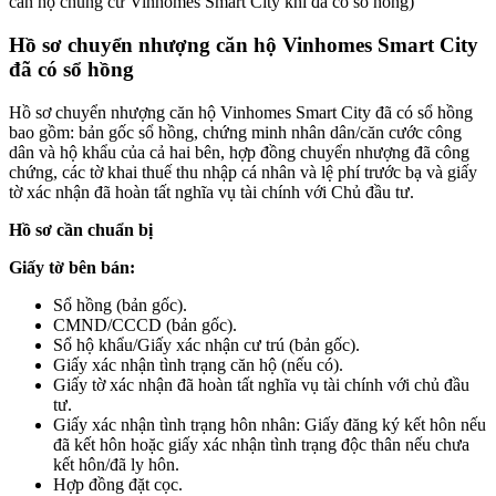
căn hộ chung cư Vinhomes Smart City khi đã có sổ hồng)
Hồ sơ chuyển nhượng căn hộ Vinhomes Smart City
đã có sổ hồng
Hồ sơ chuyển nhượng căn hộ Vinhomes Smart City đã có sổ hồng
bao gồm: bản gốc sổ hồng, chứng minh nhân dân/căn cước công
dân và hộ khẩu của cả hai bên, hợp đồng chuyển nhượng đã công
chứng, các tờ khai thuế thu nhập cá nhân và lệ phí trước bạ và giấy
tờ xác nhận đã hoàn tất nghĩa vụ tài chính với Chủ đầu tư.
Hồ sơ cần chuẩn bị
Giấy tờ bên bán:
Sổ hồng (bản gốc).
CMND/CCCD (bản gốc).
Sổ hộ khẩu/Giấy xác nhận cư trú (bản gốc).
Giấy xác nhận tình trạng căn hộ (nếu có).
Giấy tờ xác nhận đã hoàn tất nghĩa vụ tài chính với chủ đầu
tư.
Giấy xác nhận tình trạng hôn nhân: Giấy đăng ký kết hôn nếu
đã kết hôn hoặc giấy xác nhận tình trạng độc thân nếu chưa
kết hôn/đã ly hôn.
Hợp đồng đặt cọc.