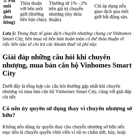
3. Phí
Thỏa thuận
Thường từ 1% - 2%
môi
Chỉ áp dụng nếu
với bên môi
trên giá trị chuyển
giới
giao dịch qua môi
giới (thường
nhượng (tùy thỏa
(hoa
giới bất động sản.
bên bán chịu).
thuận).
hồng)
Lưu ý:
Trong thực tế giao dịch chuyển nhượng chung cư Vinhomes
Smart City, bên mua và bên bán hoàn toàn có thể thỏa thuận về
việc bên nào sẽ chi trả các khoản thuế và phí này.
Giải đáp những câu hỏi khi chuyển
nhượng, mua bán căn hộ Vinhomes Smart
City
Dưới đây là tổng hợp các câu hỏi thường gặp nhất khi chuyển
nhượng và mua bán căn hộ Vinhomes Smart City, cùng với giải đáp
chi tiết:
Có nên ủy quyền sử dụng thay vì chuyển nhượng sở
hữu?
Không nên dùng ủy quyền thay cho chuyển nhượng sở hữu nếu
mục tiêu là chuyển quyền vĩnh viễn vì rủi ro chấm dứt, hủy, hoặc