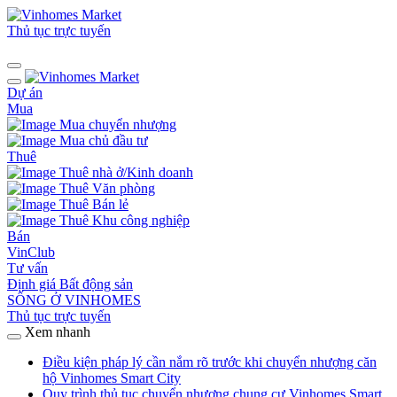
Thủ tục trực tuyến
Dự án
Mua
Mua chuyển nhượng
Mua chủ đầu tư
Thuê
Thuê nhà ở/Kinh doanh
Thuê Văn phòng
Thuê Bán lẻ
Thuê Khu công nghiệp
Bán
VinClub
Tư vấn
Định giá Bất động sản
SỐNG Ở VINHOMES
Thủ tục trực tuyến
Xem nhanh
Điều kiện pháp lý cần nắm rõ trước khi chuyển nhượng căn
hộ Vinhomes Smart City
Quy trình thủ tục chuyển nhượng chung cư Vinhomes Smart