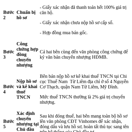
- Giấy xác nhận đã thanh toán hết 100% giá trị
Bước
Chuẩn bị
căn hộ.
2
hồ sơ
- Giấy xác nhận chưa nộp hồ sơ cấp sổ.
- Hợp đồng mua bán gốc.
Công
chứng hợp
Bước
Cả hai bên cùng đến văn phòng công chứng để
đồng
3
ký văn bản chuyển nhượng HĐMB.
chuyển
nhượng
Bên bán nộp hồ sơ kê khai thuế TNCN tại Chi
Nộp hồ sơ
cục Thuế Nam Từ Liêm địa chỉ ở số 4 Nguyễn
Bước
và kê khai
Cơ Thạch, quận Nam Từ Liêm, Mỹ Đình.
4
thuế
Mức thuế TNCN thường là 2% giá trị chuyển
TNCN
nhượng.
Xác định
Sau khi đóng thuế, hai bên mang toàn bộ hồ sơ
chuyển
Bước
lên văn phòng CĐT Vinhomes để xác nhận,
nhượng tại
5
đóng dấu và lưu hồ sơ, hoàn tất thủ tục sang tên
Chủ đầu
trên hệ thống của Chủ đầu tư.