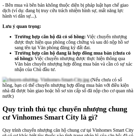
- Bên mua và bên bán không thuộc diện bị pháp luật hạn chế giao
dịch (ví dụ: đang bị truy cứu trách nhiệm hình sự, mất năng lực
hành vi dân sự...).
Lưu ý quan trọng:
Trường hợp căn hộ đã có sổ hồng:
Việc chuyển nhượng
được thực hiện qua phòng công chứng và sau đó nộp hồ sơ
sang tên tại Văn phòng đăng ký đất đai.
Trường hợp căn hộ đang là hợp đồng mua bán (chưa có
sổ hồng):
Việc chuyển nhượng được thực hiện thông qua
Văn bản chuyển nhượng hợp đồng mua bán và cần có sự xác
nhận của Chủ đầu tư.
(Nếu chưa có sổ
hồng, bạn có thể chuyển nhượng hợp đồng mua bán với điều kiện
nhà đã được bàn giao hoặc hồ sơ xin cấp sổ đã nộp cho cơ quan nhà
nước)
Quy trình thủ tục chuyển nhượng chung
cư Vinhomes Smart City là gì?
Quy trình chuyển nhượng căn hộ chung cư tại Vinhomes Smart City
sẽ có sự khác biệt tùy thuộc vào tình trạng pháp lý của căn hộ: đã có