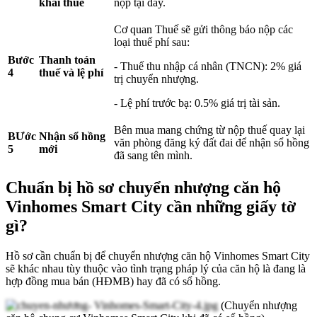
khai thuế
nộp tại đây.
Cơ quan Thuế sẽ gửi thông báo nộp các
loại thuế phí sau:
Bước
Thanh toán
- Thuế thu nhập cá nhân (TNCN): 2% giá
4
thuế và lệ phí
trị chuyển nhượng.
- Lệ phí trước bạ: 0.5% giá trị tài sản.
Bên mua mang chứng từ nộp thuế quay lại
BƯớc
Nhận sổ hồng
văn phòng đăng ký đất đai để nhận sổ hồng
5
mới
đã sang tên mình.
Chuẩn bị hồ sơ chuyển nhượng căn hộ
Vinhomes Smart City cần những giấy tờ
gì?
Hồ sơ cần chuẩn bị để chuyển nhượng căn hộ Vinhomes Smart City
sẽ khác nhau tùy thuộc vào tình trạng pháp lý của căn hộ là đang là
hợp đồng mua bán (HĐMB) hay đã có sổ hồng.
(Chuyển nhượng