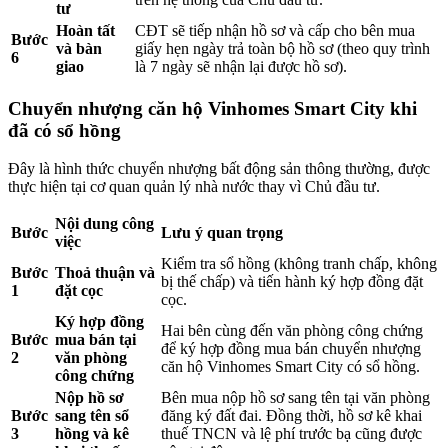
tư
Hoàn tất
CĐT sẽ tiếp nhận hồ sơ và cấp cho bên mua
Bước
và bàn
giấy hẹn ngày trả toàn bộ hồ sơ (theo quy trình
6
giao
là 7 ngày sẽ nhận lại được hồ sơ).
Chuyển nhượng căn hộ Vinhomes Smart City khi
đã có sổ hồng
Đây là hình thức chuyển nhượng bất động sản thông thường, được
thực hiện tại cơ quan quản lý nhà nước thay vì Chủ đầu tư.
Nội dung công
Bước
Lưu ý quan trọng
việc
Kiểm tra sổ hồng (không tranh chấp, không
Bước
Thoả thuận và
bị thế chấp) và tiến hành ký hợp đồng đặt
1
đặt cọc
cọc.
Ký hợp đồng
Hai bên cùng đến văn phòng công chứng
Bước
mua bán tại
để ký hợp đồng mua bán chuyển nhượng
2
văn phòng
căn hộ Vinhomes Smart City có sổ hồng.
công chứng
Nộp hồ sơ
Bên mua nộp hồ sơ sang tên tại văn phòng
Bước
sang tên sổ
đăng ký đất đai. Đồng thời, hồ sơ kê khai
3
hồng và kê
thuế TNCN và lệ phí trước bạ cũng được