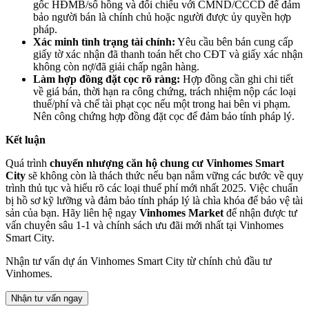
gốc HĐMB/sổ hồng và đối chiếu với CMND/CCCD để đảm
bảo người bán là chính chủ hoặc người được ủy quyền hợp
pháp.
Xác minh tình trạng tài chính:
Yêu cầu bên bán cung cấp
giấy tờ xác nhận đã thanh toán hết cho CĐT và giấy xác nhận
không còn nợ/đã giải chấp ngân hàng.
Làm hợp đồng đặt cọc rõ ràng:
Hợp đồng cần ghi chi tiết
về giá bán, thời hạn ra công chứng, trách nhiệm nộp các loại
thuế/phí và chế tài phạt cọc nếu một trong hai bên vi phạm.
Nên công chứng hợp đồng đặt cọc để đảm bảo tính pháp lý.
Kết luận
Quá trình
chuyển nhượng căn hộ chung cư Vinhomes Smart
City
sẽ không còn là thách thức nếu bạn nắm vững các bước về quy
trình thủ tục và hiểu rõ các loại thuế phí mới nhất 2025. Việc chuẩn
bị hồ sơ kỹ lưỡng và đảm bảo tính pháp lý là chìa khóa để bảo vệ tài
sản của bạn. Hãy liên hệ ngay
Vinhomes Market
để nhận được tư
vấn chuyên sâu 1-1 và chính sách ưu đãi mới nhất tại Vinhomes
Smart City.
Nhận tư vấn dự án Vinhomes Smart City từ chính chủ đầu tư
Vinhomes.
Nhận tư vấn ngay