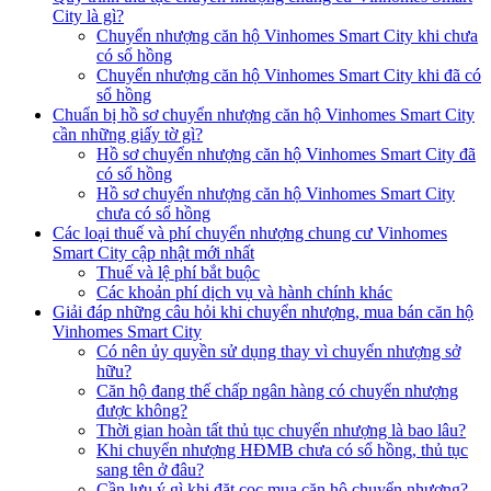
City là gì?
Chuyển nhượng căn hộ Vinhomes Smart City khi chưa
có sổ hồng
Chuyển nhượng căn hộ Vinhomes Smart City khi đã có
sổ hồng
Chuẩn bị hồ sơ chuyển nhượng căn hộ Vinhomes Smart City
cần những giấy tờ gì?
Hồ sơ chuyển nhượng căn hộ Vinhomes Smart City đã
có sổ hồng
Hồ sơ chuyển nhượng căn hộ Vinhomes Smart City
chưa có sổ hồng
Các loại thuế và phí chuyển nhượng chung cư Vinhomes
Smart City cập nhật mới nhất
Thuế và lệ phí bắt buộc
Các khoản phí dịch vụ và hành chính khác
Giải đáp những câu hỏi khi chuyển nhượng, mua bán căn hộ
Vinhomes Smart City
Có nên ủy quyền sử dụng thay vì chuyển nhượng sở
hữu?
Căn hộ đang thế chấp ngân hàng có chuyển nhượng
được không?
Thời gian hoàn tất thủ tục chuyển nhượng là bao lâu?
Khi chuyển nhượng HĐMB chưa có sổ hồng, thủ tục
sang tên ở đâu?
Cần lưu ý gì khi đặt cọc mua căn hộ chuyển nhượng?