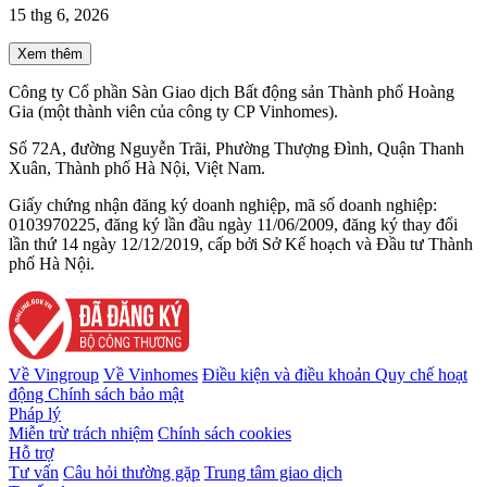
15 thg 6, 2026
Xem thêm
Công ty Cổ phần Sàn Giao dịch Bất động sản Thành phố Hoàng
Gia (một thành viên của công ty CP Vinhomes).
Số 72A, đường Nguyễn Trãi, Phường Thượng Đình, Quận Thanh
Xuân, Thành phố Hà Nội, Việt Nam.
Giấy chứng nhận đăng ký doanh nghiệp, mã số doanh nghiệp:
0103970225, đăng ký lần đầu ngày 11/06/2009, đăng ký thay đổi
lần thứ 14 ngày 12/12/2019, cấp bởi Sở Kế hoạch và Đầu tư Thành
phố Hà Nội.
Về Vingroup
Về Vinhomes
Điều kiện và điều khoản
Quy chế hoạt
động
Chính sách bảo mật
Pháp lý
Miễn trừ trách nhiệm
Chính sách cookies
Hỗ trợ
Tư vấn
Câu hỏi thường gặp
Trung tâm giao dịch