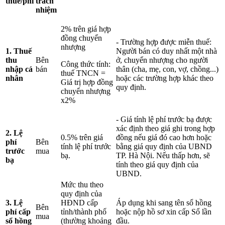
thuế/phí
trách
nhiệm
2% trên giá hợp
đồng chuyển
- Trường hợp được miễn thuế:
nhượng
1. Thuế
Người bán có duy nhất một nhà
thu
Bên
ở, chuyển nhượng cho người
Công thức tính:
nhập cá
bán
thân (cha, mẹ, con, vợ, chồng...)
thuế TNCN =
nhân
hoặc các trường hợp khác theo
Giá trị hợp đồng
quy định.
chuyển nhượng
x2%
- Giá tính lệ phí trước bạ được
xác định theo giá ghi trong hợp
2. Lệ
0.5% trên giá
đồng nếu giá đó cao hơn hoặc
phí
Bên
tính lệ phí trước
bằng giá quy định của UBND
trước
mua
bạ.
TP. Hà Nội. Nếu thấp hơn, sẽ
bạ
tính theo giá quy định của
UBND.
Mức thu theo
quy định của
3. Lệ
HĐND cấp
Áp dụng khi sang tên sổ hồng
Bên
phí cấp
tỉnh/thành phố
hoặc nộp hồ sơ xin cấp Sổ lần
mua
sổ hồng
(thường khoảng
đầu.