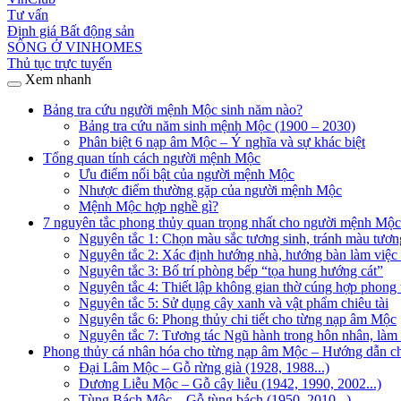
Tư vấn
Định giá Bất động sản
SỐNG Ở VINHOMES
Thủ tục trực tuyến
Xem nhanh
Bảng tra cứu người mệnh Mộc sinh năm nào?
Bảng tra cứu năm sinh mệnh Mộc (1900 – 2030)
Phân biệt 6 nạp âm Mộc – Ý nghĩa và sự khác biệt
Tổng quan tính cách người mệnh Mộc
Ưu điểm nổi bật của người mệnh Mộc
Nhược điểm thường gặp của người mệnh Mộc
Mệnh Mộc hợp nghề gì?
7 nguyên tắc phong thủy quan trọng nhất cho người mệnh Mộc
Nguyên tắc 1: Chọn màu sắc tương sinh, tránh màu tươn
Nguyên tắc 2: Xác định hướng nhà, hướng bàn làm việc
Nguyên tắc 3: Bố trí phòng bếp “tọa hung hướng cát”
Nguyên tắc 4: Thiết lập không gian thờ cúng hợp phong
Nguyên tắc 5: Sử dụng cây xanh và vật phẩm chiêu tài
Nguyên tắc 6: Phong thủy chi tiết cho từng nạp âm Mộc
Nguyên tắc 7: Tương tác Ngũ hành trong hôn nhân, làm
Phong thủy cá nhân hóa cho từng nạp âm Mộc – Hướng dẫn chi
Đại Lâm Mộc – Gỗ rừng già (1928, 1988...)
Dương Liễu Mộc – Gỗ cây liễu (1942, 1990, 2002...)
Tùng Bách Mộc – Gỗ tùng bách (1950, 2010...)