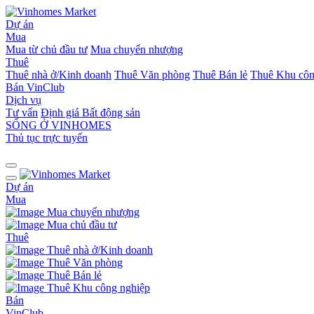
Dự án
Mua
Mua từ chủ đầu tư
Mua chuyển nhượng
Thuê
Thuê nhà ở/Kinh doanh
Thuê Văn phòng
Thuê Bán lẻ
Thuê Khu côn
Bán
VinClub
Dịch vụ
Tư vấn
Định giá Bất động sản
SỐNG Ở VINHOMES
Thủ tục trực tuyến
Dự án
Mua
Mua chuyển nhượng
Mua chủ đầu tư
Thuê
Thuê nhà ở/Kinh doanh
Thuê Văn phòng
Thuê Bán lẻ
Thuê Khu công nghiệp
Bán
VinClub