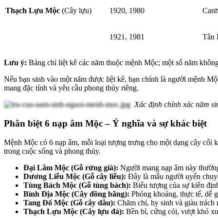
Thạch Lựu Mộc
(Cây lựu)
1920, 1980
Canh
1921, 1981
Tân 
Lưu ý:
Bảng chỉ liệt kê các năm thuộc mệnh Mộc; một số năm không 
Nếu bạn sinh vào một năm được liệt kê, bạn chính là người mệnh M
mang đặc tính và yêu cầu phong thủy riêng.
Xác định chính xác năm s
Phân biệt 6 nạp âm Mộc – Ý nghĩa và sự khác biệt
Mệnh Mộc có 6 nạp âm, mỗi loại tượng trưng cho một dạng cây cối 
trong cuộc sống và phong thủy.
Đại Lâm Mộc (Gỗ rừng già):
Người mang nạp âm này thường m
Dương Liễu Mộc (Gỗ cây liễu):
Đây là mẫu người uyển chuyển
Tùng Bách Mộc (Gỗ tùng bách):
Biểu tượng của sự kiên địn
Bình Địa Mộc (Cây đồng bằng):
Phóng khoáng, thực tế, dễ g
Tang Đố Mộc (Gỗ cây dâu):
Chăm chỉ, hy sinh và giàu trách
Thạch Lựu Mộc (Cây lựu đá):
Bền bỉ, cứng cỏi, vượt khó xu