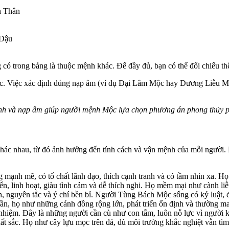
 Thân
Dậu
có trong bảng là thuộc mệnh khác. Để đầy đủ, bạn có thể đối chiếu t
ộc. Việc xác định đúng nạp âm (ví dụ Đại Lâm Mộc hay Dương Liễu Mộ
inh và nạp âm giúp người mệnh Mộc lựa chọn phương án phong thủy 
khác nhau, từ đó ảnh hưởng đến tính cách và vận mệnh của mỗi người.
ạnh mẽ, có tố chất lãnh đạo, thích cạnh tranh và có tầm nhìn xa. Họ
, linh hoạt, giàu tình cảm và dễ thích nghi. Họ mềm mại như cành liễu
h, nguyên tắc và ý chí bền bỉ. Người Tùng Bách Mộc sống có kỷ luật, đ
ần, họ như những cánh đồng rộng lớn, phát triển ổn định và thường 
 nhiệm. Đây là những người cần cù như con tằm, luôn nỗ lực vì người k
ất sắc. Họ như cây lựu mọc trên đá, dù môi trường khắc nghiệt vẫn tìm