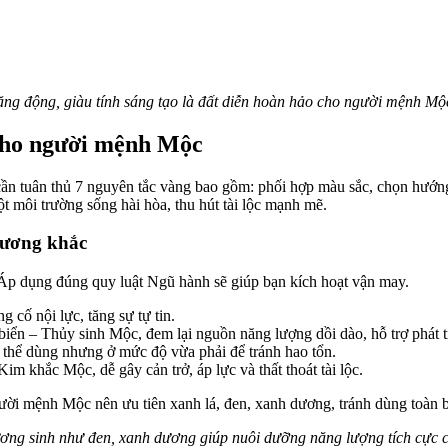
ng động, giàu tính sáng tạo là đất diễn hoàn hảo cho người mệnh Mộc
 cho người mệnh Mộc
ần tuân thủ 7 nguyên tắc vàng bao gồm: phối hợp màu sắc, chọn hướng 
t môi trường sống hài hòa, thu hút tài lộc mạnh mẽ.
tương khắc
Áp dụng đúng quy luật Ngũ hành sẽ giúp bạn kích hoạt vận may.
g cố nội lực, tăng sự tự tin.
ển – Thủy sinh Mộc, đem lại nguồn năng lượng dồi dào, hỗ trợ phát t
 thể dùng nhưng ở mức độ vừa phải để tránh hao tổn.
im khắc Mộc, dễ gây cản trở, áp lực và thất thoát tài lộc.
ười mệnh Mộc nên ưu tiên xanh lá, đen, xanh dương, tránh dùng toàn
ơng sinh như đen, xanh dương giúp nuôi dưỡng năng lượng tích cực