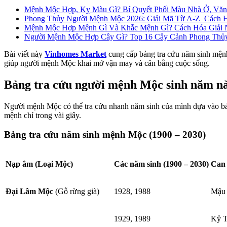
Mệnh Mộc Hợp, Kỵ Màu Gì? Bí Quyết Phối Màu Nhà Ở, Văn
Phong Thủy Người Mệnh Mộc 2026: Giải Mã Từ A-Z Cách H
Mệnh Mộc Hợp Mệnh Gì Và Khắc Mệnh Gì? Cách Hóa Giải
Người Mệnh Mộc Hợp Cây Gì? Top 16 Cây Cảnh Phong Thủy
Bài viết này
Vinhomes Market
cung cấp bảng tra cứu năm sinh mệnh
giúp người mệnh Mộc khai mở vận may và cân bằng cuộc sống.
Bảng tra cứu người mệnh Mộc sinh năm n
Người mệnh Mộc có thể tra cứu nhanh năm sinh của mình dựa vào bản
mệnh chỉ trong vài giây.
Bảng tra cứu năm sinh mệnh Mộc (1900 – 2030)
Nạp âm (Loại Mộc)
Các năm sinh (1900 – 2030)
Can 
Đại Lâm Mộc
(Gỗ rừng già)
1928, 1988
Mậu 
1929, 1989
Kỷ 