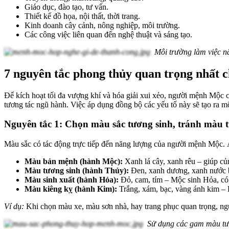
Giáo dục, đào tạo, tư vấn.
Thiết kế đồ họa, nội thất, thời trang.
Kinh doanh cây cảnh, nông nghiệp, môi trường.
Các công việc liên quan đến nghệ thuật và sáng tạo.
Môi trường làm việc nă
7 nguyên tắc phong thủy quan trọng nhất
Để kích hoạt tối đa vượng khí và hóa giải xui xẻo, người mệnh Mộc c
tương tác ngũ hành. Việc áp dụng đồng bộ các yếu tố này sẽ tạo ra mộ
Nguyên tắc 1: Chọn màu sắc tương sinh, tránh màu 
Màu sắc có tác động trực tiếp đến năng lượng của người mệnh Mộc. 
Màu bản mệnh (hành Mộc):
Xanh lá cây, xanh rêu – giúp củn
Màu tương sinh (hành Thủy):
Đen, xanh dương, xanh nước bi
Màu sinh xuất (hành Hỏa):
Đỏ, cam, tím – Mộc sinh Hỏa, có
Màu kiêng kỵ (hành Kim):
Trắng, xám, bạc, vàng ánh kim – K
Ví dụ:
Khi chọn màu xe, màu sơn nhà, hay trang phục quan trọng, ng
Sử dụng các gam màu tư