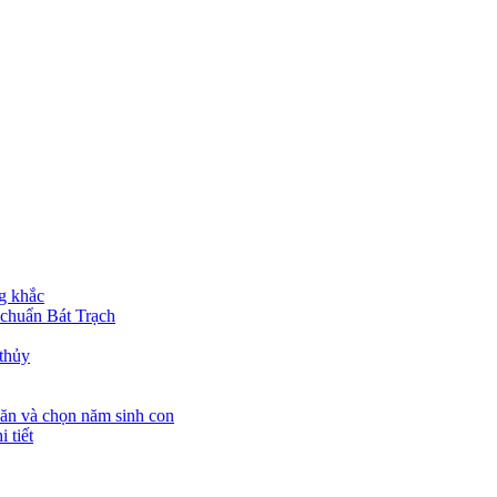
g khắc
 chuẩn Bát Trạch
 thủy
 ăn và chọn năm sinh con
 tiết