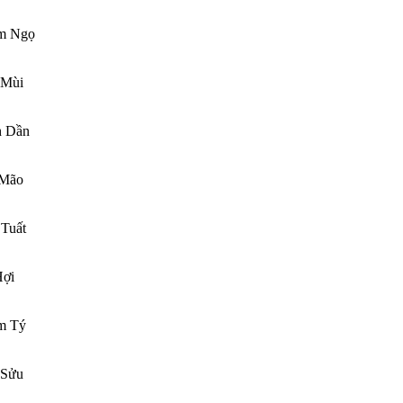
m Ngọ
 Mùi
h Dần
 Mão
Tuất
ợi
m Tý
 Sửu