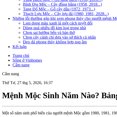
Bình Địa Mộc – Cây đồng bằng (1958, 2018...)
Tang Đố Mộc – Gỗ cây dâu (1972, 1973...)
Thạch Lựu Mộc – Cây lựu đá (1980, 1981, 2028...)
Những lỗi thường gặp khi xem phong thủy cho người mệnh Mộ
Lạm dụng màu xanh lá một cách tuyệt đối
Dùng quá nhiều đồ kim loại trong nhà
Chọn sai hướng bếp và bàn thờ
Chọn cây cảnh chỉ dựa vào sở thích cá nhân
Đeo đá phong thủy không hợp nạp âm
Kết luận
Trang chủ
Sống ở Vinhomes
Cẩm nang
Cẩm nang
Thứ Tư, 27 thg 5, 2026, 16:37
Mệnh Mộc Sinh Năm Nào? Bảng 
Một số năm sinh phổ biến của người mệnh Mộc gồm 1980, 1981, 1988