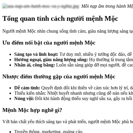
Mỗi nạp âm trong hành Mộc 
Tổng quan tính cách người mệnh Mộc
Người mệnh Mộc nhìn chung sống tình cảm, giàu năng lượng sáng tạo 
Ưu điểm nổi bật của người mệnh Mộc
Sáng tạo và linh hoạt:
Tư duy mở, nhiều ý tưởng độc đáo, dễ 
Hướng ngoại, giàu năng lượng sống:
Họ thường là trung tâm
Nhân ái, công bằng:
Luôn sẵn sàng giúp đỡ mọi người, đề cao
Nhược điểm thường gặp của người mệnh Mộc
Dễ cảm tính:
Quyết định đôi khi thiên về cảm xúc hơn lý trí, d
Thiếu kiên nhẫn: Nhiệt huyết nhanh nhưng cũng dễ nản nếu kh
Nóng vội:
Đôi khi hành động thiếu suy nghĩ sâu xa, gây ra hối 
Mệnh Mộc hợp nghề gì?
Với bản chất yêu thích sáng tạo và phát triển, người mệnh Mộc phù h
Truyền thông, marketing, quảng cáo.