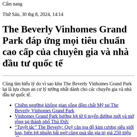
Cẩm nang
Thứ Sáu, 30 thg 8, 2024, 14:14
The Beverly Vinhomes Grand
Park đáp ứng mọi tiêu chuẩn
cao cấp của chuyên gia và nhà
đầu tư quốc tế
Cùng tìm hiểu lý do vì sao khu The Beverly Vinhomes Grand Park
lại là lựa chọn an cư lý tưởng nhất dành cho các chuyên gia và nhà
đầu tư quốc tế.
Chiêm ngưỡng không gian sống đậm chất Mỹ tại The
Beverly Vinhomes Grand Park
Vinhomes Grand Park hưởng lợi từ 6 tuyến đường mới và mở
rộng tại thành phố Thủ Đức
“Tuyệt tác” The Beverly: Quỹ căn tọa độ kim cương siêu giới
hạn, biên lợi nhuận bất ngờ cùng quà tân gia trị giá 250 triệu