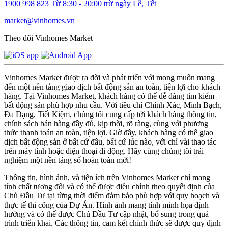
1900 998 823
Từ 8:30 - 20:00 trừ ngày Lễ, Tết
market@vinhomes.vn
Theo dõi Vinhomes Market
Vinhomes Market được ra đời và phát triển với mong muốn mang
đến một nền tảng giao dịch bất động sản an toàn, tiện lợi cho khách
hàng. Tại Vinhomes Market, khách hàng có thể dễ dàng tìm kiếm
bất động sản phù hợp nhu cầu. Với tiêu chí Chính Xác, Minh Bạch,
Đa Dạng, Tiết Kiệm, chúng tôi cung cấp tới khách hàng thông tin,
chính sách bán hàng đầy đủ, kịp thời, rõ ràng, cùng với phương
thức thanh toán an toàn, tiện lợi. Giờ đây, khách hàng có thể giao
dịch bất động sản ở bất cứ đâu, bất cứ lúc nào, với chỉ vài thao tác
trên máy tính hoặc điện thoại di động. Hãy cùng chúng tôi trải
nghiệm một nền tảng số hoàn toàn mới!
Thông tin, hình ảnh, và tiện ích trên Vinhomes Market chỉ mang
tính chất tương đối và có thể được điều chỉnh theo quyết định của
Chủ Đầu Tư tại từng thời điểm đảm bảo phù hợp với quy hoạch và
thực tế thi công của Dự Án. Hình ảnh mang tính minh họa định
hướng và có thể được Chủ Đầu Tư cập nhật, bổ sung trong quá
trình triển khai. Các thông tin, cam kết chính thức sẽ được quy định