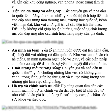
và gần các khu công nghiệp, văn phòng, hoặc trung tâm tài
chính.
Tiện ích đa dạng và đẳng cấp
: Các chuyên gia và nhà đầu
tư quốc tế thường tìm kiếm những khu đô thị tích hợp tiện ích
cao cấp như trung tâm thương mại, trường học quốc tế, bệnh
viện hiện đại, khu vui chơi giải trí và các tiện ích thể thao.
Điều này không chỉ giúp họ tận hưởng cuộc sống chất lượng
mà còn đáp ứng nhu cầu sinh hoạt hàng ngày của gia đình.
An ninh an toàn
: Yếu tố an ninh luôn được đặt lên hàng đầu,
đặc biệt đối với những cư dân quốc tế. Khu vực an cư cần có
hệ thống an ninh nghiêm ngặt, bảo vệ 24/7, và các biện pháp
an toàn cao cấp để đảm bảo sự yên tâm tuyệt đối cho cư dân.
Chất lượng môi trường sống
: Chuyên gia và nhà đầu tư
quốc tế thường ưa chuộng những khu vực có không gian
xanh, trong lành, giúp họ thư giãn và tái tạo năng lượng sau
những giờ làm việc căng thẳng.
Hỗ trợ và chính sách ưu đãi
: Họ cũng quan tâm đến các
chính sách hỗ trợ tài chính và ưu đãi đặc biệt từ chủ đầu tư,
như chiết khấu giá bán, hỗ trợ lãi suất, hay các gói chăm sóc
sức khỏe và giáo dục.