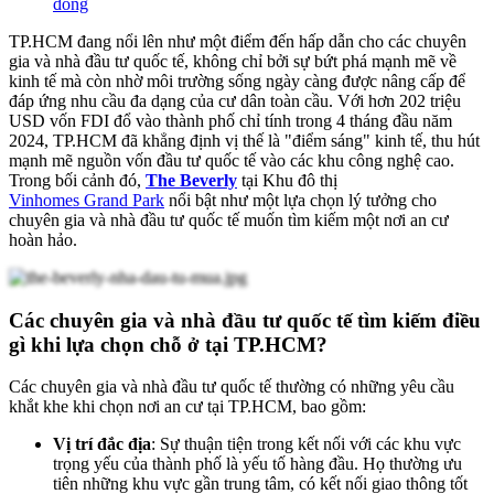
đồng
TP.HCM đang nổi lên như một điểm đến hấp dẫn cho các chuyên
gia và nhà đầu tư quốc tế, không chỉ bởi sự bứt phá mạnh mẽ về
kinh tế mà còn nhờ môi trường sống ngày càng được nâng cấp để
đáp ứng nhu cầu đa dạng của cư dân toàn cầu. Với hơn 202 triệu
USD vốn FDI đổ vào thành phố chỉ tính trong 4 tháng đầu năm
2024, TP.HCM đã khẳng định vị thế là "điểm sáng" kinh tế, thu hút
mạnh mẽ nguồn vốn đầu tư quốc tế vào các khu công nghệ cao.
Trong bối cảnh đó,
The Beverly
tại Khu đô thị
Vinhomes Grand Park
nổi bật như một lựa chọn lý tưởng cho
chuyên gia và nhà đầu tư quốc tế muốn tìm kiếm một nơi an cư
hoàn hảo.
Các chuyên gia và nhà đầu tư quốc tế tìm kiếm điều
gì khi lựa chọn chỗ ở tại TP.HCM?
Các chuyên gia và nhà đầu tư quốc tế thường có những yêu cầu
khắt khe khi chọn nơi an cư tại TP.HCM, bao gồm:
Vị trí đắc địa
: Sự thuận tiện trong kết nối với các khu vực
trọng yếu của thành phố là yếu tố hàng đầu. Họ thường ưu
tiên những khu vực gần trung tâm, có kết nối giao thông tốt