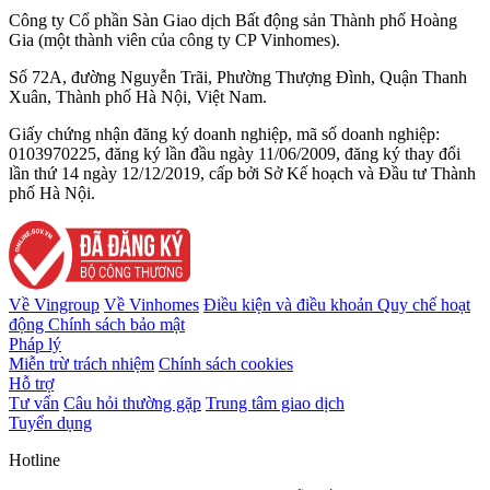
Công ty Cổ phần Sàn Giao dịch Bất động sản Thành phố Hoàng
Gia (một thành viên của công ty CP Vinhomes).
Số 72A, đường Nguyễn Trãi, Phường Thượng Đình, Quận Thanh
Xuân, Thành phố Hà Nội, Việt Nam.
Giấy chứng nhận đăng ký doanh nghiệp, mã số doanh nghiệp:
0103970225, đăng ký lần đầu ngày 11/06/2009, đăng ký thay đổi
lần thứ 14 ngày 12/12/2019, cấp bởi Sở Kế hoạch và Đầu tư Thành
phố Hà Nội.
Về Vingroup
Về Vinhomes
Điều kiện và điều khoản
Quy chế hoạt
động
Chính sách bảo mật
Pháp lý
Miễn trừ trách nhiệm
Chính sách cookies
Hỗ trợ
Tư vấn
Câu hỏi thường gặp
Trung tâm giao dịch
Tuyển dụng
Hotline