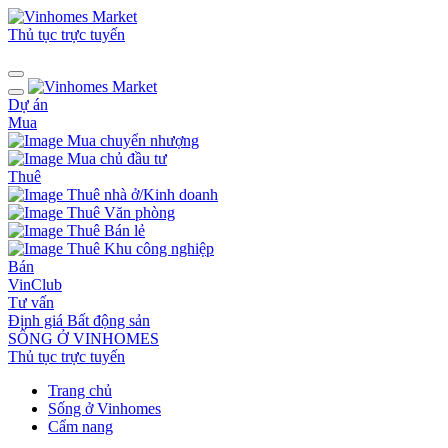
Thủ tục trực tuyến
Dự án
Mua
Mua chuyển nhượng
Mua chủ đầu tư
Thuê
Thuê nhà ở/Kinh doanh
Thuê Văn phòng
Thuê Bán lẻ
Thuê Khu công nghiệp
Bán
VinClub
Tư vấn
Định giá Bất động sản
SỐNG Ở VINHOMES
Thủ tục trực tuyến
Trang chủ
Sống ở Vinhomes
Cẩm nang