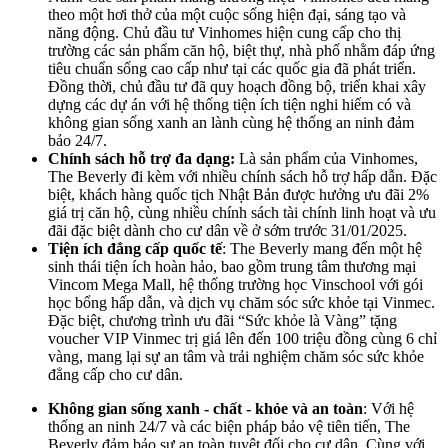
theo một hơi thở của một cuộc sống hiện đại, sáng tạo và
năng động. Chủ đầu tư Vinhomes hiện cung cấp cho thị
trường các sản phẩm căn hộ, biệt thự, nhà phố nhằm đáp ứng
tiêu chuẩn sống cao cấp như tại các quốc gia đã phát triển.
Đồng thời, chủ đầu tư đã quy hoạch đồng bộ, triển khai xây
dựng các dự án với hệ thống tiện ích tiện nghi hiếm có và
không gian sống xanh an lành cùng hệ thống an ninh đảm
bảo 24/7.
Chính sách hỗ trợ đa dạng:
Là sản phẩm của Vinhomes,
The Beverly đi kèm với nhiều chính sách hỗ trợ hấp dẫn. Đặc
biệt, khách hàng quốc tịch Nhật Bản được hưởng ưu đãi 2%
giá trị căn hộ, cùng nhiều chính sách tài chính linh hoạt và ưu
đãi đặc biệt dành cho cư dân về ở sớm trước 31/01/2025.
Tiện ích đẳng cấp quốc tế
: The Beverly mang đến một hệ
sinh thái tiện ích hoàn hảo, bao gồm trung tâm thương mại
Vincom Mega Mall, hệ thống trường học Vinschool với gói
học bổng hấp dẫn, và dịch vụ chăm sóc sức khỏe tại Vinmec.
Đặc biệt, chương trình ưu đãi “Sức khỏe là Vàng” tặng
voucher VIP Vinmec trị giá lên đến 100 triệu đồng cùng 6 chỉ
vàng, mang lại sự an tâm và trải nghiệm chăm sóc sức khỏe
đẳng cấp cho cư dân.
Không gian sống xanh - chất - khỏe và an toàn
: Với hệ
thống an ninh 24/7 và các biện pháp bảo vệ tiên tiến, The
Beverly đảm bảo sự an toàn tuyệt đối cho cư dân. Cùng với