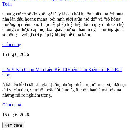
Toàn
Chung cư có sổ đỏ không? Đây là câu hỏi khiến nhiều người mua
nhà lần đầu hoang mang, bởi ranh giới giữa “sổ đỏ” và “sổ hồng”
thường bị nhầm lẫn. Thực tế, pháp luật hiện hành quy định căn hộ
chung cư được cấp một loại giấy chứng nhận riêng – thường gọi là
sổ hồng – với giá trị pháp lý không hề thua kém.
Cẩm nang
15 thg 6, 2026
Lưu Ý Khi Chọn Mua Liền Kề: 10 Điểm Cần Kiểm Tra Khi Đặt
Cọc
Nhà liền kề là tài sản giá trị lớn, nhưng nhiều người mua vội đặt cọc
chỉ vì căn đẹp, vị trí tốt hoặc lời thúc "giữ chỗ nhanh" mà bỏ qua
những rủi ro nghiêm trọng.
Cẩm nang
15 thg 6, 2026
Xem thêm