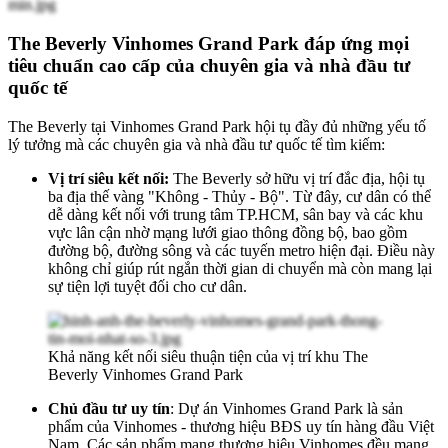
The Beverly Vinhomes Grand Park đáp ứng mọi
tiêu chuẩn cao cấp của chuyên gia và nhà đầu tư
quốc tế
The Beverly tại Vinhomes Grand Park hội tụ đầy đủ những yếu tố
lý tưởng mà các chuyên gia và nhà đầu tư quốc tế tìm kiếm:
Vị trí siêu kết nối:
The Beverly sở hữu vị trí đắc địa, hội tụ
ba địa thế vàng "Không - Thủy - Bộ". Từ đây, cư dân có thể
dễ dàng kết nối với trung tâm TP.HCM, sân bay và các khu
vực lân cận nhờ mạng lưới giao thông đồng bộ, bao gồm
đường bộ, đường sông và các tuyến metro hiện đại. Điều này
không chỉ giúp rút ngắn thời gian di chuyển mà còn mang lại
sự tiện lợi tuyệt đối cho cư dân.
Khả năng kết nối siêu thuận tiện của vị trí khu The
Beverly Vinhomes Grand Park
Chủ đầu tư uy tín
: Dự án Vinhomes Grand Park là sản
phẩm của Vinhomes - thương hiệu BĐS uy tín hàng đầu Việt
Nam. Các sản phẩm mang thương hiệu Vinhomes đều mang