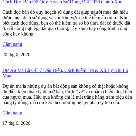
Cách Đọc Bản Đồ Quy Hoạch Sử Dụng Đất 2026 Chính Xác
Cách đọc bản đồ quy hoạch sử dụng đất giúp người mua đất hiểu
được mục đích sử dụng và các khu vực có thể tiềm ẩn rủi ro. Khi
biết cách đọc đúng, bạn có thể kiểm tra sơ bộ thửa đất có thuộc đất
ở, đất nông nghiệp, đất giao thông, cây xanh hay công trình công
cộng hay không.
Cẩm nang
20 thg 6, 2026
Dự Án Ma Là Gì? 7 Dấu Hiệu, Cách Kiểm Tra & Xử Lý Khi Lỡ
Mua
Dự án ma là những dự án bất động sản không có thật hoặc không
đủ điều kiện pháp lý để mở bán, được "vẽ" ra nhằm chiếm đoạt tiền
của người mua. Hậu quả không chỉ là mất trắng hàng trăm triệu đến
hàng tỷ đồng, mà còn kéo theo những hệ lụy pháp lý kéo dài.
Cẩm nang
17 thg 6, 2026