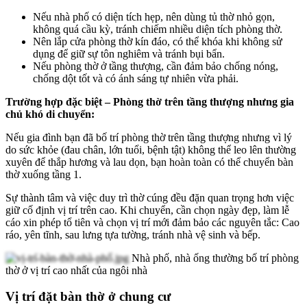
Nếu nhà phố có diện tích hẹp, nên dùng tủ thờ nhỏ gọn,
không quá cầu kỳ, tránh chiếm nhiều diện tích phòng thờ.
Nên lắp cửa phòng thờ kín đáo, có thể khóa khi không sử
dụng để giữ sự tôn nghiêm và tránh bụi bẩn.
Nếu phòng thờ ở tầng thượng, cần đảm bảo chống nóng,
chống dột tốt và có ánh sáng tự nhiên vừa phải.
Trường hợp đặc biệt – Phòng thờ trên tầng thượng nhưng gia
chủ khó di chuyển:
Nếu gia đình bạn đã bố trí phòng thờ trên tầng thượng nhưng vì lý
do sức khỏe (đau chân, lớn tuổi, bệnh tật) không thể leo lên thường
xuyên để thắp hương và lau dọn, bạn hoàn toàn có thể chuyển bàn
thờ xuống tầng 1.
Sự thành tâm và việc duy trì thờ cúng đều đặn quan trọng hơn việc
giữ cố định vị trí trên cao. Khi chuyển, cần chọn ngày đẹp, làm lễ
cáo xin phép tổ tiên và chọn vị trí mới đảm bảo các nguyên tắc: Cao
ráo, yên tĩnh, sau lưng tựa tường, tránh nhà vệ sinh và bếp.
Nhà phố, nhà ống thường bố trí phòng
thờ ở vị trí cao nhất của ngôi nhà
Vị trí đặt bàn thờ ở chung cư