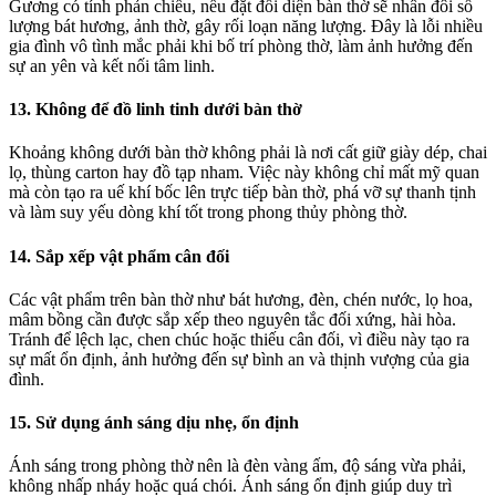
Gương có tính phản chiếu, nếu đặt đối diện bàn thờ sẽ nhân đôi số
lượng bát hương, ảnh thờ, gây rối loạn năng lượng. Đây là lỗi nhiều
gia đình vô tình mắc phải khi bố trí phòng thờ, làm ảnh hưởng đến
sự an yên và kết nối tâm linh.
13. Không để đồ linh tinh dưới bàn thờ
Khoảng không dưới bàn thờ không phải là nơi cất giữ giày dép, chai
lọ, thùng carton hay đồ tạp nham. Việc này không chỉ mất mỹ quan
mà còn tạo ra uế khí bốc lên trực tiếp bàn thờ, phá vỡ sự thanh tịnh
và làm suy yếu dòng khí tốt trong phong thủy phòng thờ.
14. Sắp xếp vật phẩm cân đối
Các vật phẩm trên bàn thờ như bát hương, đèn, chén nước, lọ hoa,
mâm bồng cần được sắp xếp theo nguyên tắc đối xứng, hài hòa.
Tránh để lệch lạc, chen chúc hoặc thiếu cân đối, vì điều này tạo ra
sự mất ổn định, ảnh hưởng đến sự bình an và thịnh vượng của gia
đình.
15. Sử dụng ánh sáng dịu nhẹ, ổn định
Ánh sáng trong phòng thờ nên là đèn vàng ấm, độ sáng vừa phải,
không nhấp nháy hoặc quá chói. Ánh sáng ổn định giúp duy trì