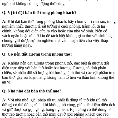
ngủ khi không có hoạt động thờ cúng.
Q: Vị trí đặt bàn thờ trong phòng khách?
A:
Khi đặt bàn thờ trong phòng khách, hãy chọn vị trí cao ráo, trang
nghiêm nhất, thường là sát tường ở cuối phòng, tránh lối đi lại
chính, không đối diện cửa ra vào hoặc cửa nhà vệ sinh. Nên có
vách ngăn hoặc tủ thờ kín để tách biệt không gian thờ với sinh hoạt
chung, giữ được sự tôn nghiêm mà vẫn thuận tiện cho việc thắp
hương hàng ngày.
Q: Có nên đặt gương trong phòng thờ?
A:
Không nên đặt gương trong phòng thờ, đặc biệt là gương đối
diện trực tiếp với bàn thờ hoặc bát hương. Gương có tính phản
chiếu, sẽ nhân đôi số lượng bát hương, ảnh thờ và các vật phẩm trên
bàn thờ, gây rối loạn năng lượng, làm tổ tiên và thần linh không thể
an vị.
Q: Nhà nhỏ đặt bàn thờ thế nào?
A:
Với nhà nhỏ, giải pháp tối ưu nhất là dùng tủ thờ kín (tủ thờ
đứng) có thể đóng cánh khi không thờ cúng, giúp tiết kiệm diện tích
và giữ được sự gọn gàng, trang nghiêm. Bạn cũng có thể dùng bàn
thờ treo tường hoặc bàn thờ mini đặt ở góc phòng khách cao ráo,