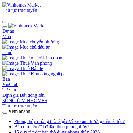
Thủ tục trực tuyến
Dự án
Mua
Mua chuyển nhượng
Mua chủ đầu tư
Thuê
Thuê nhà ở/Kinh doanh
Thuê Văn phòng
Thuê Bán lẻ
Thuê Khu công nghiệp
Bán
VinClub
Tư vấn
Định giá Bất động sản
SỐNG Ở VINHOMES
Thủ tục trực tuyến
Xem nhanh
Phong thủy phòng thờ là gì? Vì sao ảnh hưởng đến tài lộc?
Bàn thờ nên đặt ở đâu theo phong thủy?
15 quy tắc đặt bàn thờ đúng phong thủy 2026