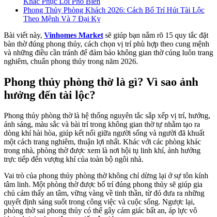
Khắc Phục Lỗi Phổ Biến
Phong Thủy Phòng Khách 2026: Cách Bố Trí Hút Tài Lộc
Theo Mệnh Và 7 Đại Kỵ
Bài viết này,
Vinhomes Market
sẽ giúp bạn nắm rõ 15 quy tắc đặt
bàn thờ đúng phong thủy, cách chọn vị trí phù hợp theo cung mệnh
và những điều cần tránh để đảm bảo không gian thờ cúng luôn trang
nghiêm, chuẩn phong thủy trong năm 2026.
Phong thủy phòng thờ là gì? Vì sao ảnh
hưởng đến tài lộc?
Phong thủy phòng thờ là hệ thống nguyên tắc sắp xếp vị trí, hướng,
ánh sáng, màu sắc và bài trí trong không gian thờ tự nhằm tạo ra
dòng khí hài hòa, giúp kết nối giữa người sống và người đã khuất
một cách trang nghiêm, thuận lợi nhất. Khác với các phòng khác
trong nhà, phòng thờ được xem là nơi hội tụ linh khí, ảnh hưởng
trực tiếp đến vượng khí của toàn bộ ngôi nhà.
Vai trò của phong thủy phòng thờ không chỉ dừng lại ở sự tôn kính
tâm linh. Một phòng thờ được bố trí đúng phong thủy sẽ giúp gia
chủ cảm thấy an tâm, vững vàng về tinh thần, từ đó đưa ra những
quyết định sáng suốt trong công việc và cuộc sống. Ngược lại,
phòng thờ sai phong thủy có thể gây cảm giác bất an, áp lực vô