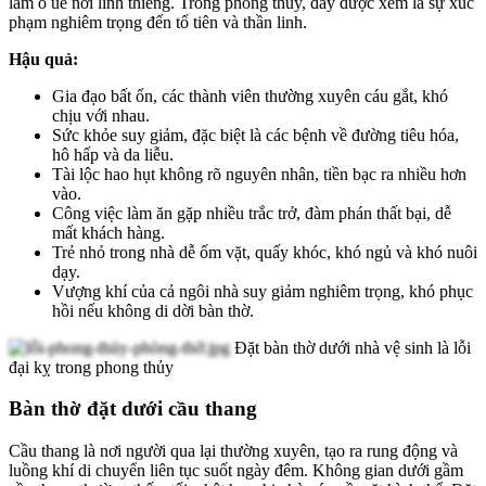
làm ô uế nơi linh thiêng. Trong phong thủy, đây được xem là sự xúc
phạm nghiêm trọng đến tổ tiên và thần linh.
Hậu quả:
Gia đạo bất ổn, các thành viên thường xuyên cáu gắt, khó
chịu với nhau.
Sức khỏe suy giảm, đặc biệt là các bệnh về đường tiêu hóa,
hô hấp và da liễu.
Tài lộc hao hụt không rõ nguyên nhân, tiền bạc ra nhiều hơn
vào.
Công việc làm ăn gặp nhiều trắc trở, đàm phán thất bại, dễ
mất khách hàng.
Trẻ nhỏ trong nhà dễ ốm vặt, quấy khóc, khó ngủ và khó nuôi
dạy.
Vượng khí của cả ngôi nhà suy giảm nghiêm trọng, khó phục
hồi nếu không di dời bàn thờ.
Đặt bàn thờ dưới nhà vệ sinh là lỗi
đại kỵ trong phong thủy
Bàn thờ đặt dưới cầu thang
Cầu thang là nơi người qua lại thường xuyên, tạo ra rung động và
luồng khí di chuyển liên tục suốt ngày đêm. Không gian dưới gầm