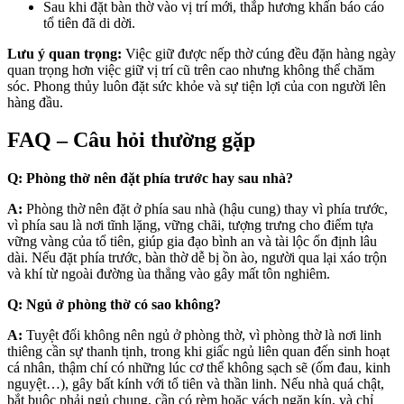
Sau khi đặt bàn thờ vào vị trí mới, thắp hương khấn báo cáo
tổ tiên đã di dời.
Lưu ý quan trọng:
Việc giữ được nếp thờ cúng đều đặn hàng ngày
quan trọng hơn việc giữ vị trí cũ trên cao nhưng không thể chăm
sóc. Phong thủy luôn đặt sức khỏe và sự tiện lợi của con người lên
hàng đầu.
FAQ – Câu hỏi thường gặp
Q: Phòng thờ nên đặt phía trước hay sau nhà?
A:
Phòng thờ nên đặt ở phía sau nhà (hậu cung) thay vì phía trước,
vì phía sau là nơi tĩnh lặng, vững chãi, tượng trưng cho điểm tựa
vững vàng của tổ tiên, giúp gia đạo bình an và tài lộc ổn định lâu
dài. Nếu đặt phía trước, bàn thờ dễ bị ồn ào, người qua lại xáo trộn
và khí từ ngoài đường ùa thẳng vào gây mất tôn nghiêm.
Q: Ngủ ở phòng thờ có sao không?
A:
Tuyệt đối không nên ngủ ở phòng thờ, vì phòng thờ là nơi linh
thiêng cần sự thanh tịnh, trong khi giấc ngủ liên quan đến sinh hoạt
cá nhân, thậm chí có những lúc cơ thể không sạch sẽ (ốm đau, kinh
nguyệt…), gây bất kính với tổ tiên và thần linh. Nếu nhà quá chật,
bắt buộc phải ngủ chung, cần có rèm hoặc vách ngăn kín, và chỉ