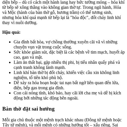
diện bếp – dù có cách một hành lang hay bức tường mỏng – hỏa khí
từ bếp sẽ xông thẳng vào không gian thờ tự. Trong ngũ hành, Hỏa
và Mộc (hành của bàn thờ gỗ, hương trầm) có thể tương sinh,
nhưng hỏa khí quá mạnh từ bếp lại là "hỏa độc", đốt cháy linh khí
thay vì nuôi dưỡng.
Hậu quả:
Gia đình bất hòa, vợ chồng thường xuyên cãi vã vì những
chuyện vụn vặt trong cuộc sống.
Sức khỏe giảm sút, đặc biệt là các bệnh về tim mạch, huyết áp
cao, gan và mật.
Làm ăn thất bại, gặp nhiều thị phi, bị tiểu nhân quấy phá và
cạnh tranh không lành mạnh.
Linh khí bàn thờ bị đốt cháy, khiến việc cầu xin không linh
nghiệm, tổ tiên khó phù hộ.
Dễ xảy ra hỏa hoạn hoặc tai nạn bất ngờ liên quan đến lửa,
điện, bếp gas trong gia đình.
Con cái nóng tính, khó bảo, hay cãi lời cha mẹ và dễ bị kích
động bởi những tác động bên ngoài.
Bàn thờ đặt sai hướng
Mỗi gia chủ thuộc một mệnh trạch khác nhau (Đông tứ mệnh hoặc
Tây tứ mệnh), và mỗi mệnh có những hướng tốt – xấu riêng. Sai