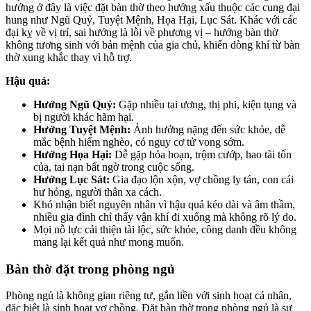
hướng ở đây là việc đặt bàn thờ theo hướng xấu thuộc các cung đại
hung như Ngũ Quỷ, Tuyệt Mệnh, Họa Hại, Lục Sát. Khác với các
đại kỵ về vị trí, sai hướng là lỗi về phương vị – hướng bàn thờ
không tương sinh với bản mệnh của gia chủ, khiến dòng khí từ bàn
thờ xung khắc thay vì hỗ trợ.
Hậu quả:
Hướng Ngũ Quỷ:
Gặp nhiều tai ương, thị phi, kiện tụng và
bị người khác hãm hại.
Hướng Tuyệt Mệnh:
Ảnh hưởng nặng đến sức khỏe, dễ
mắc bệnh hiểm nghèo, có nguy cơ tử vong sớm.
Hướng Họa Hại:
Dễ gặp hỏa hoạn, trộm cướp, hao tài tốn
của, tai nạn bất ngờ trong cuộc sống.
Hướng Lục Sát:
Gia đạo lộn xộn, vợ chồng ly tán, con cái
hư hỏng, người thân xa cách.
Khó nhận biết nguyên nhân vì hậu quả kéo dài và âm thầm,
nhiều gia đình chỉ thấy vận khí đi xuống mà không rõ lý do.
Mọi nỗ lực cải thiện tài lộc, sức khỏe, công danh đều không
mang lại kết quả như mong muốn.
Bàn thờ đặt trong phòng ngủ
Phòng ngủ là không gian riêng tư, gắn liền với sinh hoạt cá nhân,
đặc biệt là sinh hoạt vợ chồng. Đặt bàn thờ trong phòng ngủ là sự