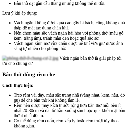
Bàn thờ đặt gần cầu thang nhưng không thể di dời.
Lưu ý khi áp dụng:
Vách ngăn không được quá cao gây bí bách, cũng không quá
thấp để mất tác dụng chắn khí.
Nên chọn màu sắc vách ngăn hài hòa với phòng thờ (màu gỗ,
kem, trắng ấm), tránh màu đen hoặc quá sặc sỡ.
Vách ngăn kính mờ vừa chắn được uế khí vừa giữ được ánh
sáng tự nhiên cho phòng thờ.
Vách ngăn bàn thờ là giải pháp tối
ưu cho chung cư
Bàn thờ dùng rèm che
Cách thực hiện:
Treo rèm vải dày, màu sắc trang nhã (vàng nhạt, kem, nâu, đỏ
gụ) để che bàn thờ khi không làm lễ.
Rèm nên được may kích thước rộng hơn bàn thờ mỗi bên ít
nhất 20-30cm và dài từ trần xuống sàn hoặc qua khỏi mặt bàn
thờ ít nhất 40cm.
Có thể dùng rèm cuốn, rèm xếp ly hoặc rèm trượt tùy theo
không gian.