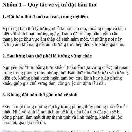
Nhóm 1 – Quy tắc về vị trí đặt bàn thờ
1. Đặt bàn thờ ở nơi cao ráo, trang nghiêm
Vị trí đặt bàn thờ lý tưởng nhất là nơi cao ráo, thoáng đãng và tách
biệt với sinh hoạt thường ngày. Tránh đặt ở tầng hầm, gầm cầu
thang hoặc khu vực ẩm thấp dễ sinh nấm mốc, vì những nơi này
tích tụ âm khí nặng nề, ảnh hưởng trực tiếp đến sức khỏe gia chủ.
2. Sau lưng bàn thờ phải là tường vững chắc
Nguyên tắc "hữu bằng hữu kháo" (có điểm tựa vững chắc) rất quan
trọng trong phong thủy phòng thờ. Bàn thờ cần được tựa vào tường
kiên cố, không phải vách ngăn tạm bợ, cửa kính hay giáp phòng
khác, giúp gia chủ vững tâm, công việc ổn định lâu dài.
3. Không đặt bàn thờ gần nhà vệ sinh
Đây là một trong những đại kỵ trong phong thủy phòng thờ dễ mắc
nhất. Nhà vệ sinh là nơi tích tụ uế khí, nếu bàn thờ đặt gần sẽ bị
xông phạm, làm mất đi sự thanh tịnh và linh thiêng, khiến tài lộc
hao hụt, gia đạo bất ổn.