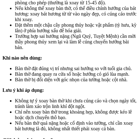
phòng cho phép (thường là xoay từ 15-45 độ).
Nếu không thể xoay bàn thờ, có thể điều chỉnh hướng của bát
hương: xoay bát hương từ từ vào ngày đẹp, có cúng cáo trước
khi xoay.
Đặt thêm một chậu cây phong thủy hoặc vật phẩm (tỳ hưu, kỳ
lân) ở phía hướng xấu để hóa giải.
Trường hợp sai hướng nặng (Ngũ Quỷ, Tuyệt Mệnh) cần mời
thầy phong thủy xem lại và làm lễ cúng chuyển hướng bài
bản.
Khi nào nên dùng:
Bàn thờ đặt đúng vị trí nhưng sai hướng so với tuổi gia chủ.
Bàn thờ đang quay ra cửa sổ hoặc hướng có gió lùa mạnh.
Bàn thờ bị đối diện với góc nhọn của tường hoặc cột nhà.
Lưu ý khi áp dụng:
Không tự ý xoay bàn thờ khi chưa cúng cáo và chọn ngày tốt,
tránh làm xáo trộn linh khí đột ngột.
Chỉ nên xoay bàn thờ trong khoảng hẹp, không được kéo lê
hoặc dịch chuyển thô bạo.
Nếu bàn thờ quá nặng hoặc cố định vào tường, chỉ cần xoay
bát hương là đủ, không nhất thiết phải xoay cả bàn.