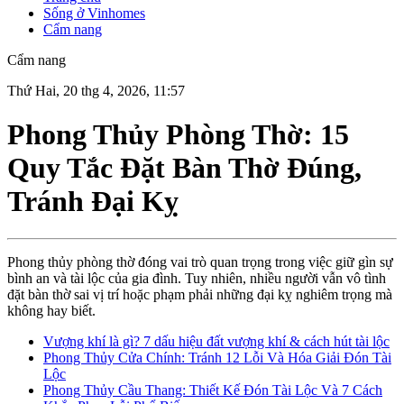
Sống ở Vinhomes
Cẩm nang
Cẩm nang
Thứ Hai, 20 thg 4, 2026, 11:57
Phong Thủy Phòng Thờ: 15
Quy Tắc Đặt Bàn Thờ Đúng,
Tránh Đại Kỵ
Phong thủy phòng thờ đóng vai trò quan trọng trong việc giữ gìn sự
bình an và tài lộc của gia đình. Tuy nhiên, nhiều người vẫn vô tình
đặt bàn thờ sai vị trí hoặc phạm phải những đại kỵ nghiêm trọng mà
không hay biết.
Vượng khí là gì? 7 dấu hiệu đất vượng khí & cách hút tài lộc
Phong Thủy Cửa Chính: Tránh 12 Lỗi Và Hóa Giải Đón Tài
Lộc
Phong Thủy Cầu Thang: Thiết Kế Đón Tài Lộc Và 7 Cách