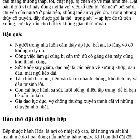
cầu thang thường thấp, tối, chật hẹp, bị chèn ép về mặt hình thể. Đặt
bàn thờ ở vị trí này đồng nghĩa với việc tổ tiên bị "đè nén" bởi sự di
chuyển của người ở phía trên, không thể an vị yên ổn. Trong phong
thủy cổ truyền, đây được gọi là thế "trọng sát" – áp lực đè từ trên
xuống, cực kỳ xấu cho bất kỳ không gian thờ tự nào.
Hậu quả:
Người trong nhà luôn cảm thấy áp lực, bất an, lo lắng vô cớ
không rõ lý do.
Công việc làm gì cũng bị cản trở, dù cố gắng đến mấy cũng
khó thành công.
Sức khỏe suy giảm, đặc biệt là các bệnh về xương khớp, đau
đầu, mất ngủ kéo dài.
Tài chính hao hụt, tiền vào lại ra nhanh chóng, khó tích lũy và
đầu tư sinh lời.
Con cái học hành sa sút, lười biếng, thiếu tập trung, dễ bị bạn
bè xấu lôi kéo.
Gia đạo lục đục, vợ chồng thường xuyên tranh cãi vì những
chuyện nhỏ nhặt.
Bàn thờ đặt đối diện bếp
Bếp thuộc hành Hỏa, là nơi có nhiệt độ cao, khí nóng và sát khí
mạnh mẽ do hoạt động nấu nướng hàng ngày. Khi bàn thờ đặt đối