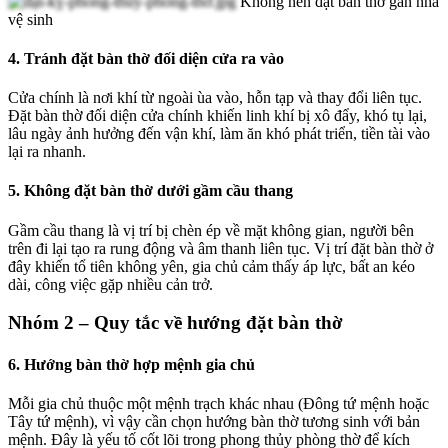
Không nên đặt bàn thờ gần nhà
vệ sinh
4. Tránh đặt bàn thờ đối diện cửa ra vào
Cửa chính là nơi khí từ ngoài ùa vào, hỗn tạp và thay đổi liên tục.
Đặt bàn thờ đối diện cửa chính khiến linh khí bị xô đẩy, khó tụ lại,
lâu ngày ảnh hưởng đến vận khí, làm ăn khó phát triển, tiền tài vào
lại ra nhanh.
5. Không đặt bàn thờ dưới gầm cầu thang
Gầm cầu thang là vị trí bị chèn ép về mặt không gian, người bên
trên đi lại tạo ra rung động và âm thanh liên tục. Vị trí đặt bàn thờ ở
đây khiến tổ tiên không yên, gia chủ cảm thấy áp lực, bất an kéo
dài, công việc gặp nhiều cản trở.
Nhóm 2 – Quy tắc về hướng đặt bàn thờ
6. Hướng bàn thờ hợp mệnh gia chủ
Mỗi gia chủ thuộc một mệnh trạch khác nhau (Đông tứ mệnh hoặc
Tây tứ mệnh), vì vậy cần chọn hướng bàn thờ tương sinh với bản
mệnh. Đây là yếu tố cốt lõi trong phong thủy phòng thờ để kích