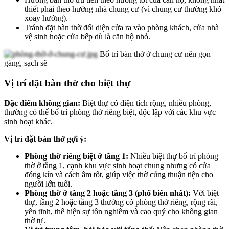
thiết phải theo hướng nhà chung cư (vì chung cư thường khó
xoay hướng).
Tránh đặt bàn thờ đối diện cửa ra vào phòng khách, cửa nhà
vệ sinh hoặc cửa bếp dù là căn hộ nhỏ.
Bố trí bàn thờ ở chung cư nên gọn
gàng, sạch sẽ
Vị trí đặt bàn thờ cho biệt thự
Đặc điểm không gian:
Biệt thự có diện tích rộng, nhiều phòng,
thường có thể bố trí phòng thờ riêng biệt, độc lập với các khu vực
sinh hoạt khác.
Vị trí đặt bàn thờ gợi ý:
Phòng thờ riêng biệt ở tầng 1:
Nhiều biệt thự bố trí phòng
thờ ở tầng 1, cạnh khu vực sinh hoạt chung nhưng có cửa
đóng kín và cách âm tốt, giúp việc thờ cúng thuận tiện cho
người lớn tuổi.
Phòng thờ ở tầng 2 hoặc tầng 3 (phổ biến nhất):
Với biệt
thự, tầng 2 hoặc tầng 3 thường có phòng thờ riêng, rộng rãi,
yên tĩnh, thể hiện sự tôn nghiêm và cao quý cho không gian
thờ tự.