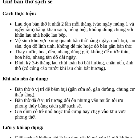
Giữ bàn thờ sạch sẽ
Cách thực hiện:
Lau dọn bàn thờ ít nhất 2 lần mỗi tháng (vào ngày mùng 1 và
ngày rằm) bằng khăn sạch, riêng biệt, không dùng chung với
khăn lau nhà hoặc lau bếp.
Vệ sinh khu vực xung quanh bàn thờ hàng ngày: quét bụi, lau
sàn, dọn đồ linh tinh, không để rác hoặc đồ bẩn gần bàn thờ.
Thay nước, hoa, đèn, nhang đúng giờ, không để nước thiu,
hoa héo, nhang tàn đổ dài ngày.
Định kỳ 3-6 tháng lau chùi toàn bộ bát hương, chân nến, ảnh
thờ (có cúng cáo trước khi lau chùi bát hương).
Khi nào nên áp dụng:
Bàn thờ ở vị trí dễ bám bụi (gần cửa sổ, gần đường, chung cư
thấp tầng).
Bàn thờ đã ở vị trí tương đối ổn nhưng vẫn muốn tối ưu
phong thủy bằng cách giữ sạch sẽ.
Gia đình có trẻ nhỏ hoặc thú cưng hay chạy vào khu vực
phòng thờ.
Lưu ý khi áp dụng:
Giữ sạch sẽ không chỉ là lau dọn vật lý mà còn là giữ không