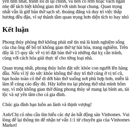
yên tĩnh nhất, tránh lối đi lại chính, và nên có rèm hoặc vách ngăn
nhẹ để tách biệt không gian thờ với sinh hoạt chung. Quan trọng
nhất vẫn là giữ bàn thờ sạch sẽ, thoáng đãng và duy trì việc thắp
hương đều đặn, vì sự thành tâm quan trọng hơn diện tích to hay nhỏ
Kết luận
Phong thủy phòng thờ không phải mê tín mà là kinh nghiệm sống
của cha ông để bố trí không gian thờ tự hài hòa, trang nghiêm. Trên
đây là 15 quy tắc về vị trí đặt bàn thờ và những đại kỵ cần tránh,
cùng với cách hóa giải thực tế cho từng loại nhà.
Quan trọng nhất, phong thủy luôn đặt sức khỏe con người lên hàng
đầu. Nếu vì lý do sức khỏe không thể duy trì thờ cúng ở vị trí cũ,
bạn hoàn toàn có thể di dời bàn thờ xuống nơi phù hợp hơn, miễn là
làm lễ cúng cáo đầy đủ. Hãy kiểm tra lại phòng thờ nhà mình hôm
nay, vì một không gian thờ đúng phong thủy sẽ mang lại bình an, tài
lộc và sự yên tâm cho cả gia đình.
Chúc gia đình bạn luôn an lành và thịnh vượng!
Anh/Chị có nhu cầu tìm hiểu các dự án bất động sản Vinhomes. Vui
lòng để lại thông tin để nhận tư vấn 1:1 từ chuyên gia của Vinhomes
Market!