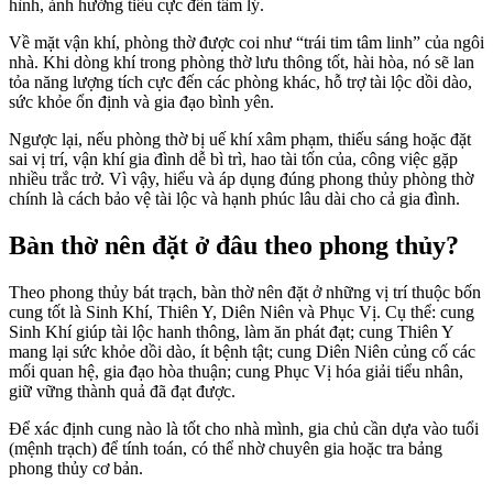
hình, ảnh hưởng tiêu cực đến tâm lý.
Về mặt vận khí, phòng thờ được coi như “trái tim tâm linh” của ngôi
nhà. Khi dòng khí trong phòng thờ lưu thông tốt, hài hòa, nó sẽ lan
tỏa năng lượng tích cực đến các phòng khác, hỗ trợ tài lộc dồi dào,
sức khỏe ổn định và gia đạo bình yên.
Ngược lại, nếu phòng thờ bị uế khí xâm phạm, thiếu sáng hoặc đặt
sai vị trí, vận khí gia đình dễ bì trì, hao tài tốn của, công việc gặp
nhiều trắc trở. Vì vậy, hiểu và áp dụng đúng phong thủy phòng thờ
chính là cách bảo vệ tài lộc và hạnh phúc lâu dài cho cả gia đình.
Bàn thờ nên đặt ở đâu theo phong thủy?
Theo phong thủy bát trạch, bàn thờ nên đặt ở những vị trí thuộc bốn
cung tốt là Sinh Khí, Thiên Y, Diên Niên và Phục Vị. Cụ thể: cung
Sinh Khí giúp tài lộc hanh thông, làm ăn phát đạt; cung Thiên Y
mang lại sức khỏe dồi dào, ít bệnh tật; cung Diên Niên củng cố các
mối quan hệ, gia đạo hòa thuận; cung Phục Vị hóa giải tiểu nhân,
giữ vững thành quả đã đạt được.
Để xác định cung nào là tốt cho nhà mình, gia chủ cần dựa vào tuổi
(mệnh trạch) để tính toán, có thể nhờ chuyên gia hoặc tra bảng
phong thủy cơ bản.