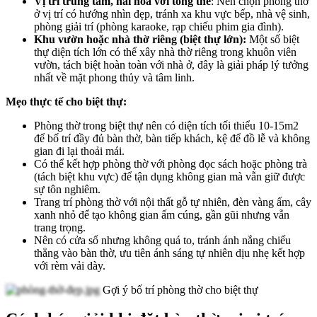
Vị trí trung tâm, hài hòa với tổng thể
: Nên chọn phòng thờ
ở vị trí có hướng nhìn đẹp, tránh xa khu vực bếp, nhà vệ sinh,
phòng giải trí (phòng karaoke, rạp chiếu phim gia đình).
Khu vườn hoặc nhà thờ riêng (biệt thự lớn):
Một số biệt
thự diện tích lớn có thể xây nhà thờ riêng trong khuôn viên
vườn, tách biệt hoàn toàn với nhà ở, đây là giải pháp lý tưởng
nhất về mặt phong thủy và tâm linh.
Mẹo thực tế cho biệt thự:
Phòng thờ trong biệt thự nên có diện tích tối thiểu 10-15m2
để bố trí đầy đủ bàn thờ, bàn tiếp khách, kệ để đồ lễ và không
gian đi lại thoải mái.
Có thể kết hợp phòng thờ với phòng đọc sách hoặc phòng trà
(tách biệt khu vực) để tận dụng không gian mà vẫn giữ được
sự tôn nghiêm.
Trang trí phòng thờ với nội thất gỗ tự nhiên, đèn vàng ấm, cây
xanh nhỏ để tạo không gian ấm cúng, gần gũi nhưng vẫn
trang trọng.
Nên có cửa sổ nhưng không quá to, tránh ánh nắng chiếu
thẳng vào bàn thờ, ưu tiên ánh sáng tự nhiên dịu nhẹ kết hợp
với rèm vải dày.
Gợi ý bố trí phòng thờ cho biệt thự