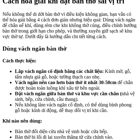
Cách hóa giải khi đặt bàn thờ sai vị trí
Nếu không thể di dời bàn thờ vì điều kiện không gian, bạn vẫn có
thể hóa giải bằng 4 cách đơn giản nhưng hiệu quả: Dùng vách ngăn
để chắn uế khí, dùng rèm che khi không thờ cúng, điều chỉnh hướng
bàn thờ trong giới hạn cho phép, và thường xuyên giữ sạch sẽ khu
vực thờ tự. Dưới đây là hướng dẫn chi tiết từng cách.
Dùng vách ngăn bàn thờ
Cách thực hiện:
Lắp vách ngăn cố định bằng các chất liệu:
Kính mờ, gỗ,
tấm nhựa giả gỗ, hoặc tường thạch cao nhẹ.
Vách ngăn nên cao hơn bàn thờ ít nhất 30-50cm
để chắn
được hoàn toàn luồng khí xấu từ bên ngoài.
Đặt vách ngăn giữa bàn thờ và khu vực cần chắn (
nhà vệ
sinh, bếp, cửa chính, cầu thang).
Nếu không làm vách ngăn cố định, có thể dùng bình phong
gỗ hoặc kính di động, dễ thay đổi vị trí khi cần.
Khi nào nên dùng:
Bàn thờ đối diện cửa nhà vệ sinh hoặc cửa bếp.
Bàn thờ bị lối đi lại xuyên thẳng từ cửa chính vào.