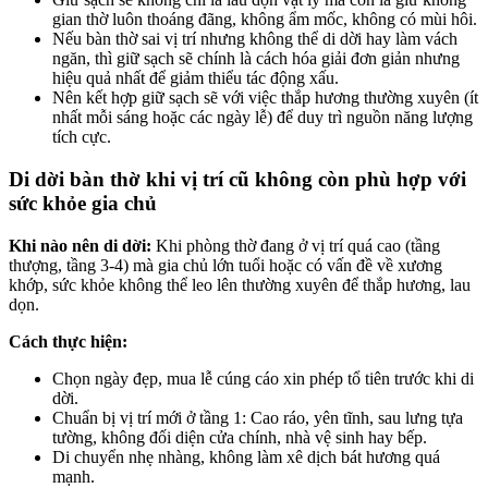
gian thờ luôn thoáng đãng, không ẩm mốc, không có mùi hôi.
Nếu bàn thờ sai vị trí nhưng không thể di dời hay làm vách
ngăn, thì giữ sạch sẽ chính là cách hóa giải đơn giản nhưng
hiệu quả nhất để giảm thiểu tác động xấu.
Nên kết hợp giữ sạch sẽ với việc thắp hương thường xuyên (ít
nhất mỗi sáng hoặc các ngày lễ) để duy trì nguồn năng lượng
tích cực.
Di dời bàn thờ khi vị trí cũ không còn phù hợp với
sức khỏe gia chủ
Khi nào nên di dời:
Khi phòng thờ đang ở vị trí quá cao (tầng
thượng, tầng 3-4) mà gia chủ lớn tuổi hoặc có vấn đề về xương
khớp, sức khỏe không thể leo lên thường xuyên để thắp hương, lau
dọn.
Cách thực hiện:
Chọn ngày đẹp, mua lễ cúng cáo xin phép tổ tiên trước khi di
dời.
Chuẩn bị vị trí mới ở tầng 1: Cao ráo, yên tĩnh, sau lưng tựa
tường, không đối diện cửa chính, nhà vệ sinh hay bếp.
Di chuyển nhẹ nhàng, không làm xê dịch bát hương quá
mạnh.