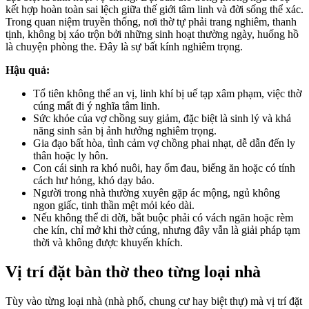
kết hợp hoàn toàn sai lệch giữa thế giới tâm linh và đời sống thể xác.
Trong quan niệm truyền thống, nơi thờ tự phải trang nghiêm, thanh
tịnh, không bị xáo trộn bởi những sinh hoạt thường ngày, huống hồ
là chuyện phòng the. Đây là sự bất kính nghiêm trọng.
Hậu quả:
Tổ tiên không thể an vị, linh khí bị uế tạp xâm phạm, việc thờ
cúng mất đi ý nghĩa tâm linh.
Sức khỏe của vợ chồng suy giảm, đặc biệt là sinh lý và khả
năng sinh sản bị ảnh hưởng nghiêm trọng.
Gia đạo bất hòa, tình cảm vợ chồng phai nhạt, dễ dẫn đến ly
thân hoặc ly hôn.
Con cái sinh ra khó nuôi, hay ốm đau, biếng ăn hoặc có tính
cách hư hỏng, khó dạy bảo.
Người trong nhà thường xuyên gặp ác mộng, ngủ không
ngon giấc, tinh thần mệt mỏi kéo dài.
Nếu không thể di dời, bắt buộc phải có vách ngăn hoặc rèm
che kín, chỉ mở khi thờ cúng, nhưng đây vẫn là giải pháp tạm
thời và không được khuyến khích.
Vị trí đặt bàn thờ theo từng loại nhà
Tùy vào từng loại nhà (nhà phố, chung cư hay biệt thự) mà vị trí đặt