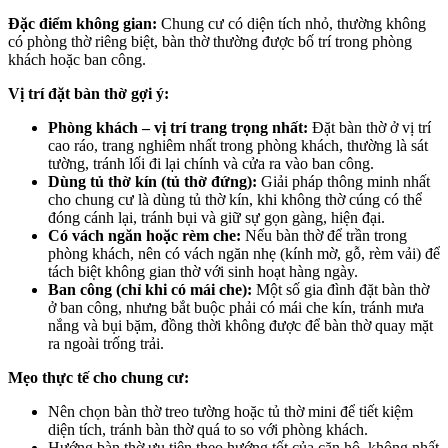
Đặc điểm không gian:
Chung cư có diện tích nhỏ, thường không
có phòng thờ riêng biệt, bàn thờ thường được bố trí trong phòng
khách hoặc ban công.
Vị trí đặt bàn thờ gợi ý:
Phòng khách – vị trí trang trọng nhất:
Đặt bàn thờ ở vị trí
cao ráo, trang nghiêm nhất trong phòng khách, thường là sát
tường, tránh lối đi lại chính và cửa ra vào ban công.
Dùng tủ thờ kín (tủ thờ đứng):
Giải pháp thông minh nhất
cho chung cư là dùng tủ thờ kín, khi không thờ cúng có thể
đóng cánh lại, tránh bụi và giữ sự gọn gàng, hiện đại.
Có vách ngăn hoặc rèm che:
Nếu bàn thờ để trần trong
phòng khách, nên có vách ngăn nhẹ (kính mờ, gỗ, rèm vải) để
tách biệt không gian thờ với sinh hoạt hàng ngày.
Ban công (chỉ khi có mái che):
Một số gia đình đặt bàn thờ
ở ban công, nhưng bắt buộc phải có mái che kín, tránh mưa
nắng và bụi bặm, đồng thời không được để bàn thờ quay mặt
ra ngoài trống trải.
Mẹo thực tế cho chung cư:
Nên chọn bàn thờ treo tường hoặc tủ thờ mini để tiết kiệm
diện tích, tránh bàn thờ quá to so với phòng khách.
Hướng bàn thờ ưu tiên theo hướng tốt của căn hộ, không nhất