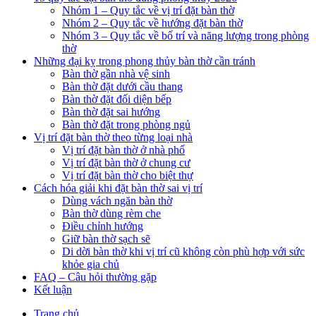
Nhóm 1 – Quy tắc về vị trí đặt bàn thờ
Nhóm 2 – Quy tắc về hướng đặt bàn thờ
Nhóm 3 – Quy tắc về bố trí và năng lượng trong phòng
thờ
Những đại kỵ trong phong thủy bàn thờ cần tránh
Bàn thờ gần nhà vệ sinh
Bàn thờ đặt dưới cầu thang
Bàn thờ đặt đối diện bếp
Bàn thờ đặt sai hướng
Bàn thờ đặt trong phòng ngủ
Vị trí đặt bàn thờ theo từng loại nhà
Vị trí đặt bàn thờ ở nhà phố
Vị trí đặt bàn thờ ở chung cư
Vị trí đặt bàn thờ cho biệt thự
Cách hóa giải khi đặt bàn thờ sai vị trí
Dùng vách ngăn bàn thờ
Bàn thờ dùng rèm che
Điều chỉnh hướng
Giữ bàn thờ sạch sẽ
Di dời bàn thờ khi vị trí cũ không còn phù hợp với sức
khỏe gia chủ
FAQ – Câu hỏi thường gặp
Kết luận
Trang chủ