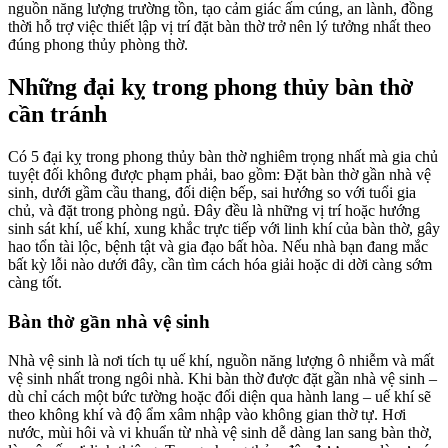
nguồn năng lượng trường tồn, tạo cảm giác ấm cúng, an lành, đồng
thời hỗ trợ việc thiết lập vị trí đặt bàn thờ trở nên lý tưởng nhất theo
đúng phong thủy phòng thờ.
Những đại kỵ trong phong thủy bàn thờ
cần tránh
Có 5 đại kỵ trong phong thủy bàn thờ nghiêm trọng nhất mà gia chủ
tuyệt đối không được phạm phải, bao gồm: Đặt bàn thờ gần nhà vệ
sinh, dưới gầm cầu thang, đối diện bếp, sai hướng so với tuổi gia
chủ, và đặt trong phòng ngủ. Đây đều là những vị trí hoặc hướng
sinh sát khí, uế khí, xung khắc trực tiếp với linh khí của bàn thờ, gây
hao tổn tài lộc, bệnh tật và gia đạo bất hòa. Nếu nhà bạn đang mắc
bất kỳ lỗi nào dưới đây, cần tìm cách hóa giải hoặc di dời càng sớm
càng tốt.
Bàn thờ gần nhà vệ sinh
Nhà vệ sinh là nơi tích tụ uế khí, nguồn năng lượng ô nhiễm và mất
vệ sinh nhất trong ngôi nhà. Khi bàn thờ được đặt gần nhà vệ sinh –
dù chỉ cách một bức tường hoặc đối diện qua hành lang – uế khí sẽ
theo không khí và độ ẩm xâm nhập vào không gian thờ tự. Hơi
nước, mùi hôi và vi khuẩn từ nhà vệ sinh dễ dàng lan sang bàn thờ,