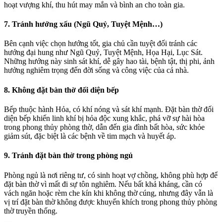
hoạt vượng khí, thu hút may mắn và bình an cho toàn gia.
7. Tránh hướng xấu (Ngũ Quỷ, Tuyệt Mệnh…)
Bên cạnh việc chọn hướng tốt, gia chủ cần tuyệt đối tránh các
hướng đại hung như Ngũ Quỷ, Tuyệt Mệnh, Họa Hại, Lục Sát.
Những hướng này sinh sát khí, dễ gây hao tài, bệnh tật, thị phi, ảnh
hưởng nghiêm trọng đến đời sống và công việc của cả nhà.
8. Không đặt bàn thờ đối diện bếp
Bếp thuộc hành Hỏa, có khí nóng và sát khí mạnh. Đặt bàn thờ đối
diện bếp khiến linh khí bị hỏa độc xung khắc, phá vỡ sự hài hòa
trong phong thủy phòng thờ, dẫn đến gia đình bất hòa, sức khỏe
giảm sút, đặc biệt là các bệnh về tim mạch và huyết áp.
9. Tránh đặt bàn thờ trong phòng ngủ
Phòng ngủ là nơi riêng tư, có sinh hoạt vợ chồng, không phù hợp để
đặt bàn thờ vì mất đi sự tôn nghiêm. Nếu bất khả kháng, cần có
vách ngăn hoặc rèm che kín khi không thờ cúng, nhưng đây vẫn là
vị trí đặt bàn thờ không được khuyến khích trong phong thủy phòng
thờ truyền thống.