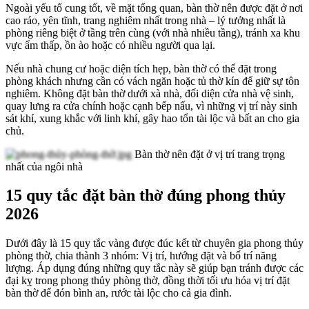
Ngoài yếu tố cung tốt, về mặt tổng quan, bàn thờ nên được đặt ở nơi
cao ráo, yên tĩnh, trang nghiêm nhất trong nhà – lý tưởng nhất là
phòng riêng biệt ở tầng trên cùng (với nhà nhiều tầng), tránh xa khu
vực ẩm thấp, ồn ào hoặc có nhiều người qua lại.
Nếu nhà chung cư hoặc diện tích hẹp, bàn thờ có thể đặt trong
phòng khách nhưng cần có vách ngăn hoặc tủ thờ kín để giữ sự tôn
nghiêm. Không đặt bàn thờ dưới xà nhà, đối diện cửa nhà vệ sinh,
quay lưng ra cửa chính hoặc cạnh bếp nấu, vì những vị trí này sinh
sát khí, xung khắc với linh khí, gây hao tổn tài lộc và bất an cho gia
chủ.
Bàn thờ nên đặt ở vị trí trang trọng
nhất của ngôi nhà
15 quy tắc đặt bàn thờ đúng phong thủy
2026
Dưới đây là 15 quy tắc vàng được đúc kết từ chuyên gia phong thủy
phòng thờ, chia thành 3 nhóm: Vị trí, hướng đặt và bố trí năng
lượng. Áp dụng đúng những quy tắc này sẽ giúp bạn tránh được các
đại kỵ trong phong thủy phòng thờ, đồng thời tối ưu hóa vị trí đặt
bàn thờ để đón bình an, rước tài lộc cho cả gia đình.