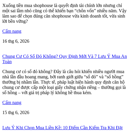
Xuống tiền mua shophouse là quyết định tài chính lớn nhưng chỉ
một sai lầm nhỏ cũng có thể khiến bạn “chôn vốn” nhiều năm. Vậy
làm sao để chọn đúng căn shophouse vừa kinh doanh tốt, vừa sinh
lời bền vững?
Cẩm nang
16 thg 6, 2026
Chung Cư Có Sổ Đỏ Không? Quy Định Mới Và 7 Lưu Ý Mua An
Toàn
Chung cư có sổ đỏ không? Đây là câu hỏi khiến nhiều người mua
nhà lần đầu hoang mang, bởi ranh giới giữa “sổ đỏ” và “sổ hồng”
thường bị nhầm lẫn. Thực tế, pháp luật hiện hành quy định căn hộ
chung cư được cấp một loại giấy chứng nhận riêng – thường gọi là
sổ hồng – với giá trị pháp lý không hề thua kém.
Cẩm nang
15 thg 6, 2026
Lưu Ý Khi Chọn Mua Liền Kề: 10 Điểm Cần Kiểm Tra Khi Đặt