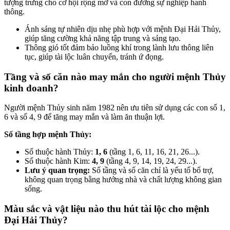
tượng trưng cho cơ hội rộng mở và con đường sự nghiệp hanh
thông.
Ánh sáng tự nhiên dịu nhẹ phù hợp với mệnh Đại Hải Thủy,
giúp tăng cường khả năng tập trung và sáng tạo.
Thông gió tốt đảm bảo luồng khí trong lành lưu thông liên
tục, giúp tài lộc luân chuyển, tránh ứ đọng.
Tầng và số căn nào may mắn cho người mệnh Thủy
kinh doanh?
Người mệnh Thủy sinh năm 1982 nên ưu tiên sử dụng các con số 1,
6 và số 4, 9 để tăng may mắn và làm ăn thuận lợi.
Số tầng hợp mệnh Thủy:
Số thuộc hành Thủy:
1, 6
(tầng 1, 6, 11, 16, 21, 26...).
Số thuộc hành Kim:
4, 9
(tầng 4, 9, 14, 19, 24, 29...).
Lưu ý quan trọng:
Số tầng và số căn chỉ là yếu tố bổ trợ,
không quan trọng bằng hướng nhà và chất lượng không gian
sống.
Màu sắc và vật liệu nào thu hút tài lộc cho mệnh
Đại Hải Thủy?