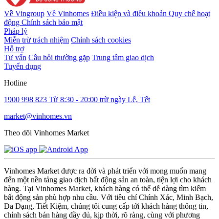
Về Vingroup
Về Vinhomes
Điều kiện và điều khoản
Quy chế hoạt
động
Chính sách bảo mật
Pháp lý
Miễn trừ trách nhiệm
Chính sách cookies
Hỗ trợ
Tư vấn
Câu hỏi thường gặp
Trung tâm giao dịch
Tuyển dụng
Hotline
1900 998 823
Từ 8:30 - 20:00 trừ ngày Lễ, Tết
market@vinhomes.vn
Theo dõi Vinhomes Market
Vinhomes Market được ra đời và phát triển với mong muốn mang
đến một nền tảng giao dịch bất động sản an toàn, tiện lợi cho khách
hàng. Tại Vinhomes Market, khách hàng có thể dễ dàng tìm kiếm
bất động sản phù hợp nhu cầu. Với tiêu chí Chính Xác, Minh Bạch,
Đa Dạng, Tiết Kiệm, chúng tôi cung cấp tới khách hàng thông tin,
chính sách bán hàng đầy đủ, kịp thời, rõ ràng, cùng với phương