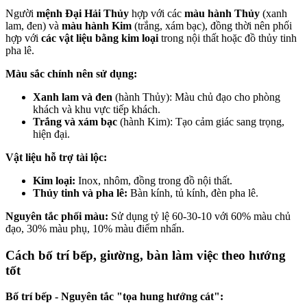
Người
mệnh Đại Hải Thủy
hợp với các
màu hành Thủy
(xanh
lam, đen) và
màu hành Kim
(trắng, xám bạc), đồng thời nên phối
hợp với
các vật liệu bằng kim loại
trong nội thất hoặc đồ thủy tinh
pha lê.
Màu sắc chính nên sử dụng:
Xanh lam và đen
(hành Thủy): Màu chủ đạo cho phòng
khách và khu vực tiếp khách.
Trắng và xám bạc
(hành Kim): Tạo cảm giác sang trọng,
hiện đại.
Vật liệu hỗ trợ tài lộc:
Kim loại:
Inox, nhôm, đồng trong đồ nội thất.
Thủy tinh và pha lê:
Bàn kính, tủ kính, đèn pha lê.
Nguyên tắc phối màu:
Sử dụng tỷ lệ 60-30-10 với 60% màu chủ
đạo, 30% màu phụ, 10% màu điểm nhấn.
Cách bố trí bếp, giường, bàn làm việc theo hướng
tốt
Bố trí bếp - Nguyên tắc "tọa hung hướng cát":