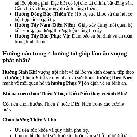
tài lộc phong phú. Đặc biệt có lợi cho tài chính, bất động sản.
Cần chú ý chống nóng do ánh nắng chiều.
Hướng Đông Bắc (Thiên Y):
Hỗ trợ sức khỏe và thu hút cơ
hội hợp tác có giá trị.
Hướng Tây Nam (Diên Niên):
Giúp xây dựng mối quan hệ
bền vững, tạo dựng thương hiệu đáng tin cậy.
Hướng Tây Bắc (Phục Vị):
Đảm bảo sự ổn định và an toàn
trong kinh doanh.
Hướng nào trong 4 hướng tốt giúp làm ăn vượng
phát nhất?
Hướng Sinh Khí
vượng trội nhất về tài lộc và kinh doanh, tiếp theo
là
hướng Thiên Y
tốt về quý nhân và sức khỏe,
hướng Diên Niên
mạnh về mối quan hệ và
hướng Phục Vị
ổn định về sự bình an.
Khi nào nên chọn Thiên Y hoặc Diên Niên thay vì Sinh Khí?
Có,
nên chọn hướng Thiên Y hoặc Diên Niên trong các trường
hợp:
Chọn hướng Thiên Y khi:
Ưu tiên sức khỏe và quý nhân phù trợ.
Làm nghề đòi hỏi sức khỏe tốt hoặc cần sự hỗ trợ từ đối tác.