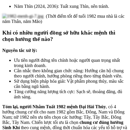
Năm Thìn (2024, 2036): Tuất xung Thìn, nên tránh.
(Thời điểm tốt để tuổi 1982 mua nhà là các
năm Thân, năm Mão)
Khi có nhiều người đồng sở hữu khác mệnh thì
chọn hướng thế nào?
Nguyên tắc xử lý:
Ưu tiên người đứng tên chính hoặc người quan trọng nhất
trong kinh doanh.
Cân nhắc theo không gian chức năng: Hướng căn hộ chung
theo người chính, hướng phòng riêng theo từng thành viên.
Sử dụng biện pháp hóa giải: Vật phẩm phong thủy, màu sắc
cân bằng ngũ hành.
Tăng cường năng lượng tích cực: Sạch sẽ, thoáng đãng, đủ
ánh sáng.
Tóm lại,
người Nhâm Tuất 1982 mệnh Đại Hải Thủy
, có 4
hướng chung cư tốt cho nam 1982 gồm Bắc, Đông, Nam và Đông
Nam; nữ 1982 nên ưu tiên chọn các hướng: Tây, Tây Bắc, Đông
Bắc, Tây Nam. Chiến lược tối ưu là chọn
chung cư đúng hướng
Sinh Khí
theo cung mệnh, đồng thời chuẩn hóa các yếu tố hỗ trợ và