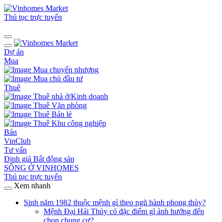
Thủ tục trực tuyến
Dự án
Mua
Mua chuyển nhượng
Mua chủ đầu tư
Thuê
Thuê nhà ở/Kinh doanh
Thuê Văn phòng
Thuê Bán lẻ
Thuê Khu công nghiệp
Bán
VinClub
Tư vấn
Định giá Bất động sản
SỐNG Ở VINHOMES
Thủ tục trực tuyến
Xem nhanh
Sinh năm 1982 thuộc mệnh gì theo ngũ hành phong thủy?
Mệnh Đại Hải Thủy có đặc điểm gì ảnh hưởng đến
chọn chung cư?