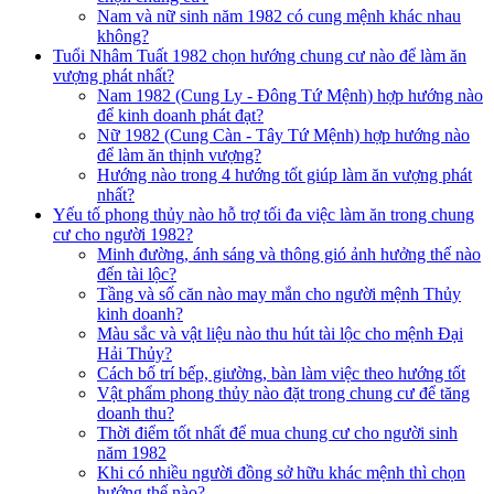
Nam và nữ sinh năm 1982 có cung mệnh khác nhau
không?
Tuổi Nhâm Tuất 1982 chọn hướng chung cư nào để làm ăn
vượng phát nhất?
Nam 1982 (Cung Ly - Đông Tứ Mệnh) hợp hướng nào
để kinh doanh phát đạt?
Nữ 1982 (Cung Càn - Tây Tứ Mệnh) hợp hướng nào
để làm ăn thịnh vượng?
Hướng nào trong 4 hướng tốt giúp làm ăn vượng phát
nhất?
Yếu tố phong thủy nào hỗ trợ tối đa việc làm ăn trong chung
cư cho người 1982?
Minh đường, ánh sáng và thông gió ảnh hưởng thế nào
đến tài lộc?
Tầng và số căn nào may mắn cho người mệnh Thủy
kinh doanh?
Màu sắc và vật liệu nào thu hút tài lộc cho mệnh Đại
Hải Thủy?
Cách bố trí bếp, giường, bàn làm việc theo hướng tốt
Vật phẩm phong thủy nào đặt trong chung cư để tăng
doanh thu?
Thời điểm tốt nhất để mua chung cư cho người sinh
năm 1982
Khi có nhiều người đồng sở hữu khác mệnh thì chọn
hướng thế nào?