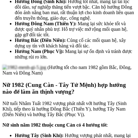
Hướng Đông (Sinh Khí):
Hướng tốt nhất, mang lại tài lộc
dồi dào, sự nghiệp thăng tiến vượt bậc. Căn hộ hướng Đông
đón ánh nắng ban mai, rất thuận lợi cho kinh doanh liên quan
đến truyền thông, giáo dục, công nghệ.
Hướng Đông Nam (Thiên Y):
Mang lại sức khỏe tốt và
được quý nhân phù trợ. Hỗ trợ việc mở rộng mối quan hệ,
gặp gỡ đối tác tốt.
Hướng Bắc (Diên Niên):
Củng cố các mối quan hệ, xây
dựng uy tín với khách hàng và đối tác.
Hướng Nam (Phục Vị):
Mang lại sự ổn định và tránh được
những rủi ro lớn.
(Hướng tốt cho nam 1982 gồm Bắc, Đông,
Nam và Đông Nam)
Nữ 1982 (Cung Càn - Tây Tứ Mệnh) hợp hướng
nào để làm ăn thịnh vượng?
Nữ tuổi Nhâm Tuất 1982 vượng phát nhất với hướng Tây (Sinh
Khí), tiếp theo là hướng Đông Bắc (Thiên Y), hướng Tây Nam
(Diên Niên) và hướng Tây Bắc (Phục Vị).
Nữ sinh năm 1982 thuộc cung Càn có 4 hướng tốt
:
Hướng Tây (Sinh Khí):
Hướng vượng phát nhất, mang lại