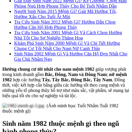
Giải Đáp Sinh Năm 2022 Mệnh Gì? Kê Giường, Chọn Màu
Phòng Ngủ Hợp Phong Thủy Cho Bé Tuổi Nhâm Dần
Người Sinh Năm 2015 Mệnh Gì? Giải Mã Hướng Tốt,
Hướng Xấu Cho Tuổi Ất Mùi
Tra Cứu Sinh Năm 2012 Mệnh Gì? Hướng Dẫn Chọn
Hướng Căn Hộ Hợp Phong Thủy
Tra Cứu Sinh Năm 2001 Mệnh Gì Và Cách Chọn Hướng
Nhà Tốt Cho Sự Nghiệp Thăng Hoa
Khám Phá Sinh Năm 2000 Mệnh Gì Và Chi Tiết Hướng
Chung Cư Tốt Nhất Cho Nam Nữ Canh Thìn
Sinh Năm 2002 Mệnh Gì Và Hướng Căn Hộ Đẹp Nhất Cho
Gia Chủ Nhâm Ngọ
Hướng chung cư tốt nhất cho nam mệnh 1982
giúp vượng phát
trong kinh doanh gồm
Bắc, Đông, Nam và Đông Nam
;
nữ mệnh
1982
hợp các hướng
Tây, Tây Bắc, Đông Bắc, Tây Nam
. Đồng
thời, việc kết hợp cân bằng giữa các hướng tốt theo cung mệnh và
những yếu tố phong thủy hỗ trợ như màu sắc, vật phẩm, sẽ mang lại
hiệu quả tối ưu cho sự nghiệp và tài lộc.
(Ảnh minh họa: Tuổi Nhâm Tuất 1982
thuộc mệnh gì)
Sinh năm 1982 thuộc mệnh gì theo ngũ
hành phong thủy?