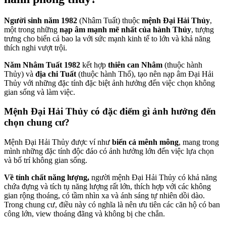
Người sinh năm 1982
(Nhâm Tuất) thuộc
mệnh Đại Hải Thủy
,
một trong những
nạp âm mạnh mẽ nhất của hành Thủy
, tượng
trưng cho biển cả bao la với sức mạnh kinh tế to lớn và khả năng
thích nghi vượt trội.
Năm Nhâm Tuất 1982
kết hợp
thiên can Nhâm
(thuộc hành
Thủy) và
địa chi Tuất
(thuộc hành Thổ), tạo nên nạp âm Đại Hải
Thủy với những đặc tính đặc biệt ảnh hưởng đến việc chọn không
gian sống và làm việc.
Mệnh Đại Hải Thủy có đặc điểm gì ảnh hưởng đến
chọn chung cư?
Mệnh Đại Hải Thủy được ví như
biển cả mênh mông
, mang trong
mình những đặc tính độc đáo có ảnh hưởng lớn đến việc lựa chọn
và bố trí không gian sống.
Về tính chất năng lượng,
người mệnh Đại Hải Thủy có khả năng
chứa đựng và tích tụ năng lượng rất lớn, thích hợp với các không
gian rộng thoáng, có tầm nhìn xa và ánh sáng tự nhiên dồi dào.
Trong chung cư, điều này có nghĩa là nên ưu tiên các căn hộ có ban
công lớn, view thoáng đãng và không bị che chắn.