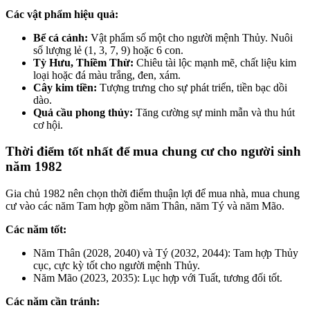
Các vật phẩm hiệu quả:
Bể cá cảnh:
Vật phẩm số một cho người mệnh Thủy. Nuôi
số lượng lẻ (1, 3, 7, 9) hoặc 6 con.
Tỳ Hưu, Thiềm Thừ:
Chiêu tài lộc mạnh mẽ, chất liệu kim
loại hoặc đá màu trắng, đen, xám.
Cây kim tiền:
Tượng trưng cho sự phát triển, tiền bạc dồi
dào.
Quả cầu phong thủy:
Tăng cường sự minh mẫn và thu hút
cơ hội.
Thời điểm tốt nhất để mua chung cư cho người sinh
năm 1982
Gia chủ 1982 nên chọn thời điểm thuận lợi để mua nhà, mua chung
cư vào các năm Tam hợp gồm năm Thân, năm Tý và năm Mão.
Các năm tốt:
Năm Thân (2028, 2040) và Tý (2032, 2044): Tam hợp Thủy
cục, cực kỳ tốt cho người mệnh Thủy.
Năm Mão (2023, 2035): Lục hợp với Tuất, tương đối tốt.
Các năm cần tránh: