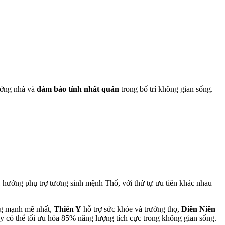
ướng nhà và
đảm bảo tính nhất quán
trong bố trí không gian sống.
1 hư
ớ
ng ph
ụ
tr
ợ
tương sinh m
ệ
nh Th
ổ
,
v
ớ
i th
ứ
t
ự
ưu tiên
khác nhau
ng mạnh mẽ nhất,
Thiên Y
hỗ trợ sức khỏe và trường thọ,
Diên Niên
ày có thể tối ưu hóa 85% năng lượng tích cực trong không gian sống.