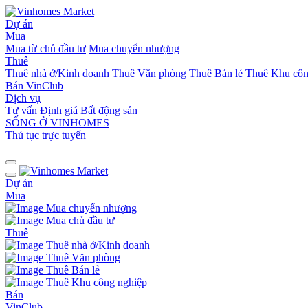
Dự án
Mua
Mua từ chủ đầu tư
Mua chuyển nhượng
Thuê
Thuê nhà ở/Kinh doanh
Thuê Văn phòng
Thuê Bán lẻ
Thuê Khu côn
Bán
VinClub
Dịch vụ
Tư vấn
Định giá Bất động sản
SỐNG Ở VINHOMES
Thủ tục trực tuyến
Dự án
Mua
Mua chuyển nhượng
Mua chủ đầu tư
Thuê
Thuê nhà ở/Kinh doanh
Thuê Văn phòng
Thuê Bán lẻ
Thuê Khu công nghiệp
Bán
VinClub