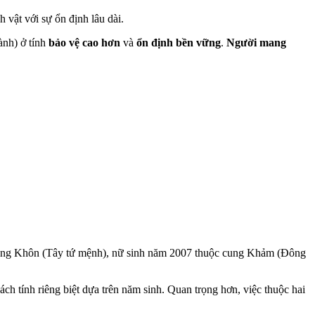
 vật với sự ổn định lâu dài.
ành) ở tính
bảo vệ cao hơn
và
ổn định bền vững
.
Người mang
ung
Khôn
(Tây t
ứ
m
ệ
nh), n
ữ
sinh năm 2007 thu
ộ
c cung
Kh
ả
m
(Đông
ách tính riêng bi
ệ
t d
ự
a trên năm sinh.
Quan tr
ọ
ng hơn
, vi
ệ
c thu
ộ
c hai