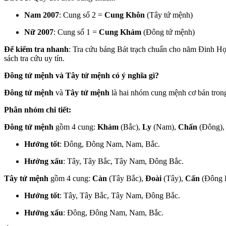
Nam 2007
: Cung số 2 =
Cung Khôn
(Tây tứ mệnh)
Nữ 2007
: Cung số 1 =
Cung Khảm
(Đông tứ mệnh)
Để kiểm tra nhanh
: Tra cứu bảng Bát trạch chuẩn cho năm Đinh Hợi
sách tra cứu uy tín.
Đông tứ mệnh và Tây tứ mệnh có ý nghĩa gì?
Đông tứ mệnh
và
Tây tứ mệnh
là hai nhóm cung mệnh cơ bản trong
Phân nhóm chi tiết:
Đông tứ mệnh
gồm 4 cung:
Khảm
(Bắc),
Ly
(Nam),
Chấn
(Đông)
Hướng tốt
: Đông, Đông Nam, Nam, Bắc.
Hướng xấu
: Tây, Tây Bắc, Tây Nam, Đông Bắc.
Tây tứ mệnh
gồm 4 cung:
Càn
(Tây Bắc),
Đoài
(Tây),
Cấn
(Đông 
Hướng tốt
: Tây, Tây Bắc, Tây Nam, Đông Bắc.
Hướng xấu
: Đông, Đông Nam, Nam, Bắc.