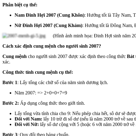
Phân biệt cụ thể:
Nam Đinh Hợi 2007 (Cung Khôn)
: Hướng tốt là Tây Nam, 
Nữ Đinh Hợi 2007 (Cung Khảm)
: Hướng tốt là Đông Nam, 
(Hình ảnh minh họa: Đinh Hợi sinh năm 2
Cách xác định cung mệnh cho người sinh 2007?
Cung mệnh
cho người sinh 2007 được xác định theo công thức
Bát 
xác.
Công thức tính cung mệnh cụ thể:
Bước 1
: Lấy tổng các chữ số của năm sinh dương lịch.
Năm 2007: =>
2+0+0+7=9
Bư
ớ
c 2
:
Áp d
ụ
ng công th
ứ
c theo gi
ớ
i tính.
Lấy tổng vừa tính chia cho 9: Nếu phép chia hết, sô dư sẽ được
Đối với Nam:
lấy 10 trừ đi số dư (nếu là năm 2000 trở về sau th
Đối với Nữ:
lấy số dư cộng với 5 (hoặc 6 với năm 2000 trở về s
Bước 3
: Quy đổi theo bảng chuẩn.