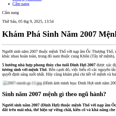
Cẩm nang
Cẩm nang
Thứ Sáu, 05 thg 9, 2025, 13:54
Khám Phá Sinh Năm 2007 Mệnh
Người sinh năm 2007 thuộc mệnh Thổ với nạp âm Ốc Thượng Thổ, đượ
khác nhau hoàn toàn, trong đó nam thuộc cung Khôn (Tây tứ mệnh), 
5 hư
ớ
ng nhà h
ợ
p phong th
ủ
y
cho tu
ổ
i Đinh Hợi 2007
đư
ợ
c xác đ
ị
tương sinh v
ớ
i m
ệ
nh Th
ổ
.
Bên c
ạ
nh đó
, vi
ệ
c hi
ể
u rõ các nguyên t
ắ
c
quy
ế
t đ
ị
nh sáng su
ố
t nh
ấ
t.
Hãy cùng khám phá
chi ti
ế
t v
ề
m
ệ
nh và h
(Hình ảnh minh họa: Đinh Hợi sinh năm 20
Sinh năm 2007 mệnh gì theo ngũ hành?
Ngư
ờ
i sinh năm 2007 (Đinh Hợi) thu
ộ
c m
ệ
nh
Th
ổ
v
ớ
i n
ạ
p âm
Ố
đất trên mái nhà, thể hiện sự vững chãi, kiên cố và khả năng c