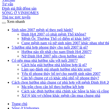
Tư vấn
Định giá Bất động sản
SỐNG Ở VINHOMES
Thủ tục trực tuyến
Xem nhanh
Sinh năm 2007 mệnh gì theo ngũ hành?
Đinh Hợi 2007 có phải mệnh Thổ không?
Mệnh Ốc Thượng Thổ có điểm gì khác biệt?
Cung mệnh nam và nữ sinh năm 2007 khác nhau như th
5 hướng nhà hợp phong thủy cho tuổi 2007 là gì?
Hướng nào tốt nhất cho nam Đinh Hợi 2007?
Nữ Đinh Hợi 2007 nên chọn hướng nào?
Có nên mua nhà hướng xấu với tuổi 2007?
Cách hóa giải hướng nhà không hợp là gì?
Làm sao đánh giá nhanh hướng nhà khi xem?
Yếu tố phong thủy bổ trợ cho người sinh năm 2007
Căn hộ chung cư có khác nhà phố về phong thủy?
Cách chọn hướng nhà chung cư phù hợp với mệnh Đinh Hợi 
Ma trận chọn căn hộ theo hướng kết hợp
Cách xác định hướng nhà chính xác bằng la bàn và côn
Xử lý khi vợ chồng khác mệnh cần mua chung nhà
Trang chủ
Sống ở Vinhomes