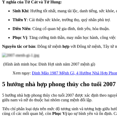
Ý nghĩa của Tứ Cát và Tứ Hung:
Sinh Khí
: Hướng tốt nhất, mang tài lộc, danh tiếng, sức khỏe, 
Thiên Y
: Cải thiện sức khỏe, trường thọ, quý nhân phù trợ.
Diên Niên
: Củng cố quan hệ gia đình, tình yêu, hòa thuận.
Phục Vị
: Tăng cường tinh thần, may mắn học hành, công việc 
Nguyên tắc cơ bản
: Đông tứ mệnh
hợp
với Đông tứ mệnh, Tây tứ
(Hình ảnh minh họa: Đinh Hợi sinh năm 2007 mệnh gì)
Xem ngay:
Đinh Mão 1987 Mệnh Gì, 4 Hướng Nhà Hợp Phon
5 hướng nhà hợp phong thủy cho tuổi 2007 
5 hư
ớ
ng nhà h
ợ
p phong th
ủ
y
cho tu
ổ
i 2007 đư
ợ
c xác đ
ị
nh theo nguyê
gi
ữ
a nam và n
ữ
do thu
ộ
c hai nhóm cung m
ệ
nh đ
ố
i l
ậ
p.
Tiêu chí phân loại dựa trên mức độ tương sinh và tương hợp giữa hư
củng cố các mối quan hệ, còn
Phục Vị
tạo sự bình yên và ổn định. C