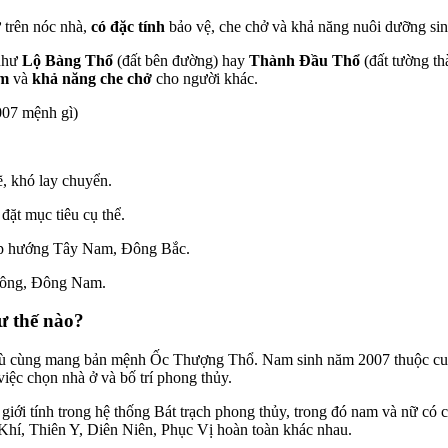
ư trên nóc nhà,
có đặc tính
bảo vệ, che chở và khả năng nuôi dưỡng sinh
 như
Lộ Bàng Thổ
(đất bên đường) hay
Thành Đầu Thổ
(đất tường th
ệm
và
khả năng che chở
cho người khác.
007 mệnh gì)
, khó lay chuyển.
 đặt mục tiêu cụ thể.
ợp hướng Tây Nam, Đông Bắc.
Đông, Đông Nam.
ư th
ế
nào?
 dù cùng mang bản mệnh Ốc Thượng Thổ.
Nam sinh năm 2007 thu
ộ
c c
vi
ệ
c ch
ọ
n nhà
ở
và b
ố
trí phong th
ủ
y.
 gi
ớ
i tính trong h
ệ
th
ố
ng
Bát tr
ạ
ch phong th
ủ
y
,
trong đó
nam và n
ữ
có c
Khí, Thiên Y, Diên Niên, Ph
ụ
c V
ị
hoàn toàn khác nhau.