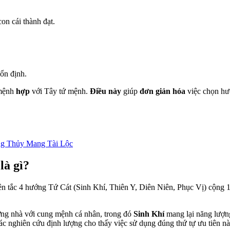
con cái thành đạt.
ổn định.
 mệnh
hợp
với Tây tứ mệnh.
Điều này
giúp
đơn giản hóa
việc chọn h
g Thủy Mang Tài Lộc
là gì?
n t
ắ
c 4 hư
ớ
ng T
ứ
Cát (Sinh Khí, Thiên Y, Diên Niên, Ph
ụ
c V
ị
) c
ộ
ng 
ớng nhà với cung mệnh cá nhân, trong đó
Sinh Khí
mang lại năng lượ
ác nghiên cứu định lượng cho thấy việc sử dụng đúng thứ tự ưu tiên n