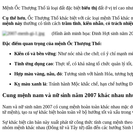
Mệnh
Ốc Thượng Thổ là loại đất đặc biệt
biểu thị
đất ở vị trí cao nh
Cụ thể hơn
, Ốc Thượng Thổ khác biệt với các loại mệnh Thổ khác
mệnh này
thường có tính cách
trầm tĩnh
,
kiên nhẫn
,
có trách nhi
(Hình ảnh minh họa: Đinh Hợi sinh năm 2
Đặc điểm quan trọng của mệnh Ốc Thượng Thổ:
Kiên cố và bền vững
: Như nóc nhà che chở, có ý chí mạnh mẽ
Tính ứng dụng cao
: Thực tế, có khả năng tổ chức quản lý tốt,
Hợp màu vàng, nâu, đỏ
: Tương sinh với hành Hỏa, tương h
Kỵ màu xanh lá
: Tránh hành Mộc khắc chế, hạn chế hướng 
Cung m
ệ
nh nam và n
ữ
sinh năm 2007 khác nhau nh
Nam và nữ sinh năm 2007 có cung mệnh hoàn toàn khác nhau mặc
t
ứ
m
ệ
nh),
t
ạ
o ra
s
ự
khác bi
ệ
t hoàn toàn v
ề
b
ộ
hư
ớ
ng t
ố
t và x
ấ
u trong 
S
ự
khác bi
ệ
t căn b
ả
n này
xu
ấ
t phát t
ừ
công th
ứ
c tính cung m
ệ
nh theo
nhóm m
ệ
nh khác nhau (Đông t
ứ
và Tây t
ứ
)
d
ẫ
n đ
ế
n
các hư
ớ
ng Sinh 