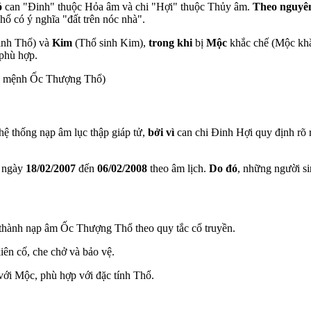
ó
can "Đinh" thuộc Hỏa âm và chi "Hợi" thuộc Thủy âm.
Theo nguyên
hổ có ý nghĩa "đất trên nóc nhà".
inh Thổ) và
Kim
(Thổ sinh Kim),
trong khi
bị
Mộc
khắc chế (Mộc kh
 phù hợp.
c mệnh Ốc Thượng Thổ)
hệ thống nạp âm lục thập giáp tử,
bởi vì
can chi Đinh Hợi quy định rõ 
ừ ngày
18/02/2007
đến
06/02/2008
theo âm lịch.
Do đó
, những người s
 thành nạp âm Ốc Thượng Thổ theo quy tắc cổ truyền.
kiên cố, che chở và bảo vệ.
với Mộc, phù hợp với đặc tính Thổ.