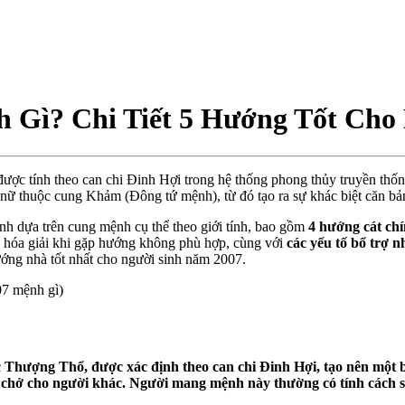
 Gì? Chi Tiết 5 Hướng Tốt Cho
c tính theo can chi Đinh Hợi trong hệ thống phong thủy truyền thốn
nữ thuộc cung Khảm (Đông tứ mệnh), từ đó tạo ra sự khác biệt căn bả
nh d
ự
a trên cung m
ệ
nh c
ụ
th
ể
theo gi
ớ
i tính,
bao g
ồ
m
4 hư
ớ
ng cát ch
 hóa gi
ả
i khi g
ặ
p hư
ớ
ng không phù h
ợ
p,
cùng v
ớ
i
các y
ế
u t
ố
b
ổ
tr
ợ
nh
ư
ớ
ng nhà t
ố
t nh
ấ
t cho ngư
ờ
i sinh năm 2007.
07 mệnh gì)
c Thư
ợ
ng Th
ổ
,
đư
ợ
c xác đ
ị
nh theo can chi
Đinh H
ợ
i
, tạo nên một
he chở cho người khác. Người mang mệnh này thường có tính cách s