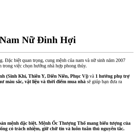
 Nam Nữ Đinh Hợi
g. Đặc biệt quan trọng, cung mệnh của nam và nữ sinh năm 2007
n trong việc chọn hướng nhà hợp phong thủy.
ính (Sinh Khí, Thiên Y, Diên Niên, Ph
ụ
c V
ị
)
và
1 hư
ớ
ng ph
ụ
tr
ợ
ư màu s
ắ
c, v
ậ
t li
ệ
u và th
ờ
i đi
ể
m mua nhà
s
ẽ
giúp b
ạ
n đưa ra
 bản mệnh đặc biệt. Mệnh Ốc Thượng Thổ mang biểu tượng của
ống có trách nhiệm, giữ chữ tín và luôn tuân thủ nguyên tắc.