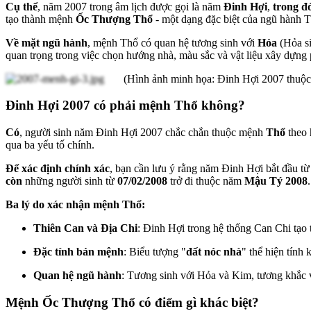
Cụ thể
, năm 2007 trong âm lịch được gọi là năm
Đinh Hợi
,
trong đ
tạo thành mệnh
Ốc Thượng Thổ
- một dạng đặc biệt của ngũ hành T
Về mặt ngũ hành
, mệnh Thổ có quan hệ tương sinh với
Hỏa
(Hỏa s
quan trọng trong việc chọn hướng nhà, màu sắc và vật liệu xây dựng
(Hình ảnh minh họa: Đinh Hợi 2007 thuộ
Đinh Hợi 2007 có phải mệnh Thổ không?
Có
, người sinh năm Đinh Hợi 2007 chắc chắn thuộc mệnh
Thổ
theo 
qua ba yếu tố chính.
Để xác định chính xác
, bạn cần lưu ý rằng năm Đinh Hợi bắt đầu t
còn
những người sinh từ
07/02/2008
trở đi thuộc năm
Mậu Tý 2008
.
Ba lý do xác nh
ậ
n m
ệ
nh Th
ổ
:
Thiên Can và Địa Chi
: Đinh Hợi trong hệ thống Can Chi tạo
Đặc tính bản mệnh
: Biểu tượng "
đất nóc nhà
" thể hiện tính 
Quan hệ ngũ hành
: Tương sinh với Hỏa và Kim, tương khắc 
Mệnh Ốc Thượng Thổ có điểm gì khác biệt?