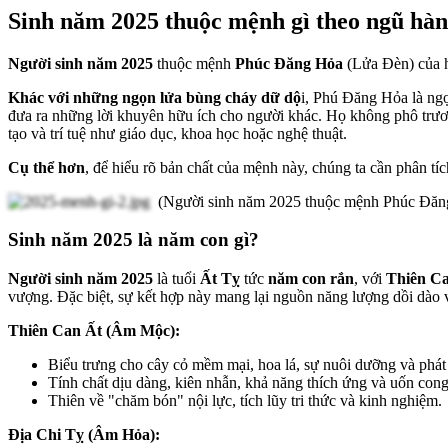
Sinh
năm
2025
thuộc
mệnh
gì
theo
ngũ
hà
Người sinh năm 2025
thuộc mệnh
Phúc Đăng Hỏa
(Lửa Đèn) của hà
Khác với những ngọn lửa bùng cháy dữ dộ
i, Phú Đăng Hỏa là ngọ
đưa ra những lời khuyên hữu ích cho người khác. Họ không phô trương
tạo và trí tuệ như giáo dục, khoa học hoặc nghệ thuật.
Cụ thể hơn
, để hiểu rõ bản chất của mệnh này, chúng ta cần phân tí
(Người sinh năm 2025 thuộc mệnh Phúc Đăn
Sinh năm 2025 là năm con gì?
Người sinh năm 2025
là tuổi
Ất Tỵ
tức
năm con rắn
, với
Thiên C
vượng. Đặc biệt, sự kết hợp này mang lại nguồn năng lượng dồi dào 
Thiên Can Ất (Âm Mộc):
Biểu trưng cho cây cỏ mềm mại, hoa lá, sự nuôi dưỡng và phát t
Tính chất dịu dàng, kiên nhẫn, khả năng thích ứng và uốn con
Thiên về "chăm bón" nội lực, tích lũy tri thức và kinh nghiệm.
Địa Chi Tỵ (Âm Hỏa):