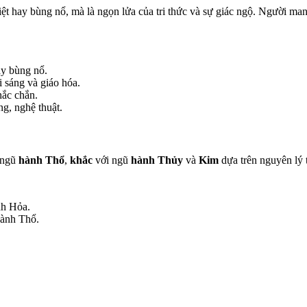
 hay bùng nổ, mà là ngọn lửa của tri thức và sự giác ngộ. Người man
ay bùng nổ.
 sáng và giáo hóa.
ắc chắn.
ng, nghệ thuật.
a ngũ
hành Thổ
,
khắc
với ngũ
hành Thủy
và
Kim
dựa trên nguyên lý
nh Hỏa.
hành Thổ.