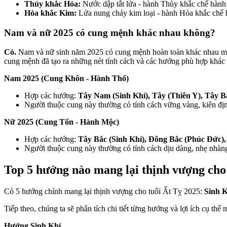
Thủy khắc Hỏa:
Nước dập tắt lửa - hành Thủy khắc chế hành
Hỏa khắc Kim:
Lửa nung chảy kim loại - hành Hỏa khắc chế
Nam
và
nữ
2025
có
cung
mệnh
khác
nhau
không
?
Có.
Nam và nữ sinh năm 2025 có cung mệnh hoàn toàn khác nhau mặ
cung mệnh đã tạo ra những nét tính cách và các hướng phù hợp khác
Nam 2025 (Cung Khôn - Hành Thổ)
Hợp các hướng:
Tây Nam (Sinh Khí), Tây (Thiên Y), Tây B
Người thuộc cung này thường có tính cách vững vàng, kiên địn
Nữ 2025 (Cung Tốn - Hành Mộc)
Hợp các hướng:
Tây Bắc (Sinh Khí), Đông Bắc (Phúc Đức),
Người thuộc cung này thường có tính cách dịu dàng, nhẹ nhàng,
Top 5
hướng
nào
mang
lại
thịnh
vượng
cho
Có
5
hướng
chính
mang
lại
thịnh
vượng
cho
tuổi Ất Tỵ
2025:
Sinh
K
Tiếp theo, chúng ta sẽ phân tích chi tiết từng hướng và lợi ích cụ th
Hướng Sinh Khí