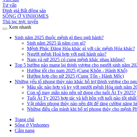
Tư vấn
Định giá Bất động sản
SỐNG Ở VINHOMES
Thủ tục trực tuyến
Xem nhanh
Sinh năm 2025 thuộc mệnh gì theo ngũ hành?
Sinh năm 2025 là năm con gì?
Mệnh Phúc Đăng Hỏa khác gì với các mệnh Hỏa khác?
Người mệnh Hoả hợp với ngũ hành nào?
Nam và nữ 2025 có cung mệnh khác nhau không?
Top 5 hướng nào mang lại thịnh vượng cho người sinh năm 20
Hướng tốt cho nam 2025 (Cung Khôn - Hành Khổ)
Hướng hợp cho nữ 2025 (Cung Tốn - Hành Mộc)
Những yếu tố phong thủy nào khác hỗ trợ thịnh vượng cho ng
Màu sắc nào hợp và kỵ với người mệnh Hỏa sinh năm 2
Con số may mắn nào nên sử dụng cho tuổi Ất Tỵ 2025?
Tuổi Ất Tỵ 2025 hợp tác và kết hôn với tuổi nào tốt nhất
Vật phẩm phong thủy nào nên đặt để tăng cường năng lư
Những điều cần tránh khi bố trí phong thủy cho mệnh 
Trang chủ
Sống ở Vinhomes
Cẩm nang