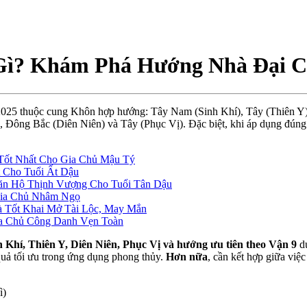
Gì? Khám Phá Hướng Nhà Đại C
25 thuộc cung Khôn hợp hướng: Tây Nam (Sinh Khí), Tây (Thiên Y),
Đông Bắc (Diên Niên) và Tây (Phục Vị). Đặc biệt, khi áp dụng đúng 
Tốt Nhất Cho Gia Chủ Mậu Tý
 Cho Tuổi Ất Dậu
ăn Hộ Thịnh Vượng Cho Tuổi Tân Dậu
Gia Chủ Nhâm Ngọ
 Tốt Khai Mở Tài Lộc, May Mắn
ia Chủ Công Danh Vẹn Toàn
h
Khí
,
Thiên
Y,
Diên
Niên
,
Phục
Vị
và
hướng
ưu
tiên
theo
Vận
9
d
quả
tối
ưu
trong
ứng
dụng
phong
thủy
.
Hơn
nữa
, cần kết hợp giữa việ
ì)