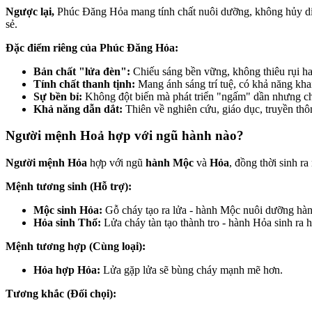
Ngược lại,
Phúc Đăng Hỏa mang tính chất nuôi dưỡng, không hủy diệt
sẻ.
Đặc điểm riêng của Phúc Đăng Hỏa:
Bản chất "lửa đèn":
Chiếu sáng bền vững, không thiêu rụi h
Tính chất thanh tịnh:
Mang ánh sáng trí tuệ, có khả năng khai
Sự bền bỉ:
Không đột biến mà phát triển "ngấm" dần nhưng ch
Khả năng dẫn dắt:
Thiên về nghiên cứu, giáo dục, truyền thô
Người mệnh Hoả hợp với ngũ hành nào?
Người mệnh Hỏa
hợp với ngũ
hành Mộc
và
Hỏa
, đồng thời sinh r
Mệnh tương sinh (Hỗ trợ):
Mộc sinh Hỏa:
Gỗ cháy tạo ra lửa - hành Mộc nuôi dưỡng hà
Hỏa sinh Thổ:
Lửa cháy tàn tạo thành tro - hành Hỏa sinh ra 
Mệnh tương hợp (Cùng loại):
Hỏa hợp Hỏa:
Lửa gặp lửa sẽ bùng cháy mạnh mẽ hơn.
Tương khắc (Đối chọi):