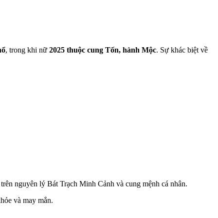
hổ
, trong khi n
ữ
2025 thuộc cung Tốn, hành Mộc
. S
ự khác biệt về
trên
nguyên
lý
Bát
Trạch
Minh
Cảnh
và
cung
mệnh
cá
nhân
.
c khỏe và may mắn.