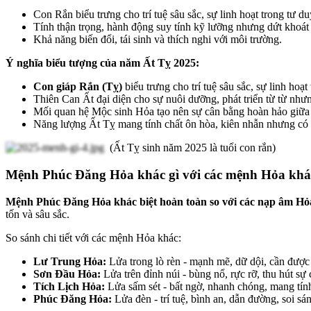
Con Rắn biểu trưng cho trí tuệ sâu sắc, sự linh hoạt trong tư du
Tính thận trọng, hành động suy tính kỹ lưỡng nhưng dứt khoát 
Khả năng biến đổi, tái sinh và thích nghi với môi trường.
Ý nghĩa biểu tượng của năm Ất Tỵ 2025:
Con giáp Rắn (Tỵ)
biểu trưng cho trí tuệ sâu sắc, sự linh hoạ
Thiên Can Ất đại diện cho sự nuôi dưỡng, phát triển từ từ nh
Mối quan hệ Mộc sinh Hỏa tạo nên sự cân bằng hoàn hảo giữa t
Năng lượng Ất Tỵ mang tính chất ôn hòa, kiên nhẫn nhưng có 
(Ất Tỵ sinh năm 2025 là tuổi con rắn)
Mệnh Phúc Đăng Hỏa khác gì với các mệnh Hỏa kh
Mệnh Phúc Đăng Hỏa khác biệt hoàn toàn so với các nạp âm Hỏ
tốn và sâu sắc.
So sánh chi tiết với các mệnh Hỏa khác:
Lư Trung Hỏa:
Lửa trong lò rèn - mạnh mẽ, dữ dội, cần được 
Sơn Đầu Hỏa:
Lửa trên đỉnh núi - bùng nổ, rực rỡ, thu hút sự 
Tích Lịch Hỏa:
Lửa sấm sét - bất ngờ, nhanh chóng, mang tín
Phúc Đăng Hỏa:
Lửa đèn - trí tuệ, bình an, dẫn đường, soi sá