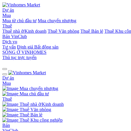
Dự án
Mua
Mua từ chủ đầu tư
Mua chuyển nhượng
Thuê
Thuê nhà ở/Kinh doanh
Thuê Văn phòng
Thuê Bán lẻ
Thuê Khu côn
Bán
VinClub
Dịch vụ
Tư vấn
Định giá Bất động sản
SỐNG Ở VINHOMES
Thủ tục trực tuyến
Dự án
Mua
Mua chuyển nhượng
Mua chủ đầu tư
Thuê
Thuê nhà ở/Kinh doanh
Thuê Văn phòng
Thuê Bán lẻ
Thuê Khu công nghiệp
Bán
VinClub