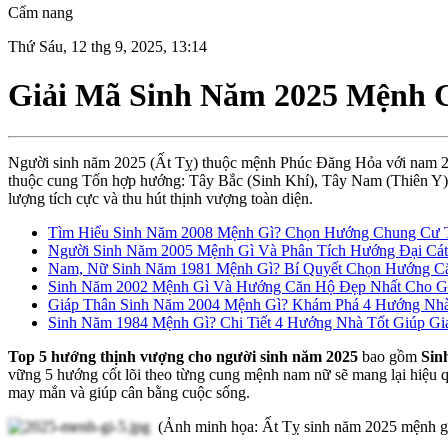
Cẩm nang
Thứ Sáu, 12 thg 9, 2025, 13:14
Giải Mã Sinh Năm 2025 Mệnh 
Người sinh năm 2025 (Ất Tỵ) thuộc mệnh Phúc Đăng Hỏa với nam 20
thuộc cung Tốn hợp hướng: Tây Bắc (Sinh Khí), Tây Nam (Thiên Y), 
lượng tích cực và thu hút thịnh vượng toàn diện.
Tìm Hiểu Sinh Năm 2008 Mệnh Gì? Chọn Hướng Chung Cư 
Người Sinh Năm 2005 Mệnh Gì Và Phân Tích Hướng Đại Cát
Nam, Nữ Sinh Năm 1981 Mệnh Gì? Bí Quyết Chọn Hướng C
Sinh Năm 2002 Mệnh Gì Và Hướng Căn Hộ Đẹp Nhất Cho 
Giáp Thân Sinh Năm 2004 Mệnh Gì? Khám Phá 4 Hướng Nhà
Sinh Năm 1984 Mệnh Gì? Chi Tiết 4 Hướng Nhà Tốt Giúp G
Top 5
hướng
thịnh
vượng
cho người sinh năm 2025
bao
gồm
Sin
vững
5
hướng
cốt
lõi
theo
từng
cung
mệnh
nam
nữ
sẽ
mang
lại
hiệu
may mắn và giúp cân bằng cuộc sống.
(Ảnh minh họa: Ất Tỵ sinh năm 2025 mệnh g