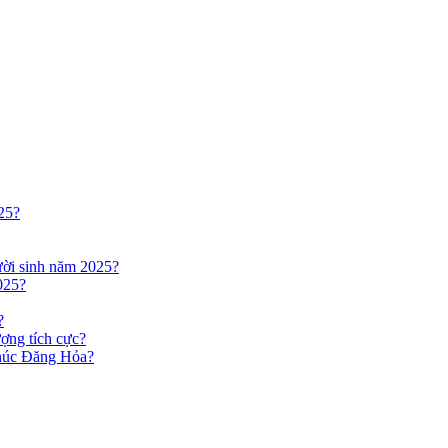
25?
ười sinh năm 2025?
025?
?
ợng tích cực?
Phúc Đăng Hỏa?