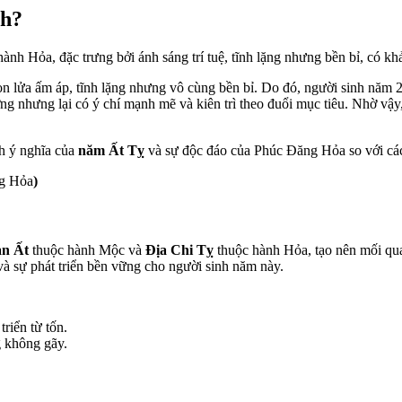
nh
?
nh Hỏa, đặc trưng bởi ánh sáng trí tuệ, tĩnh lặng nhưng bền bỉ, có k
n lửa ấm áp, tĩnh lặng nhưng vô cùng bền bỉ. Do đó, người sinh năm 20
 nhưng lại có ý chí mạnh mẽ và kiên trì theo đuổi mục tiêu. Nhờ vậy, 
ch ý nghĩa của
năm Ất Tỵ
và sự độc đáo của Phúc Đăng Hỏa so với cá
g Hỏa
)
an Ất
thuộc hành Mộc và
Địa Chi Tỵ
thuộc hành Hỏa, tạo nên mối qua
và sự phát triển bền vững cho người sinh năm này.
riển từ tốn.
g không gãy.