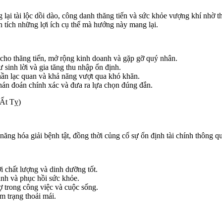
 lại tài lộc dồi dào, công danh thăng tiến và sức khỏe vượng khí nhờ t
 tích những lợi ích cụ thể mà hướng này mang lại.
i cho thăng tiến, mở rộng kinh doanh và gặp gỡ quý nhân.
tư sinh lời và gia tăng thu nhập ổn định.
hần lạc quan và khả năng vượt qua khó khăn.
hán đoán chính xác và đưa ra lựa chọn đúng đắn.
 Ất Tỵ)
năng hóa giải bệnh tật, đồng thời củng cố sự ổn định tài chính thông q
i chất lượng và dinh dưỡng tốt.
ành và phục hồi sức khỏe.
ợ trong công việc và cuộc sống.
âm trạng thoải mái.