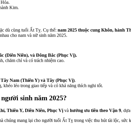
 Hỏa.
 hành Kim.
c dù cùng tuổi Ất Tỵ. Cụ thể:
n
am 2025 thuộc cung Khôn, hành T
 nhau cho nam và nữ sinh năm 2025.
ắc (Diên Niên), và Đông Bắc (Phục Vị).
h, chăm chỉ và có trách nhiệm cao.
 Tây Nam (Thiên Y) và Tây (Phục Vị)
.
 khéo léo trong giao tiếp và có khả năng thích nghi tốt.
người sinh năm
2025?
hí
,
Thiên
Y,
Diên
Niên
,
Phục
Vị
và
hướng
ưu
tiên
theo
Vận
9
,
dựa
ể mà chúng mang lại cho người tuổi Ất Tỵ trong việc thu hút tài lộc, sứ