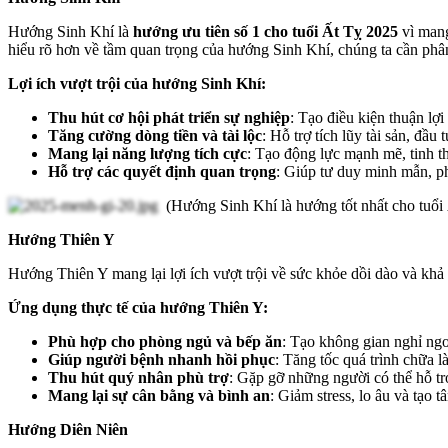
Hướng Sinh Khí là
hướng ưu tiên số 1 cho tuổi Ất Tỵ 2025
vì mang
hiểu rõ hơn về tầm quan trọng của hướng Sinh Khí, chúng ta cần phân
Lợi ích vượt trội của hướng Sinh Khí:
Thu hút cơ hội phát triển sự nghiệp
: Tạo điều kiện thuận lợ
Tăng cường dòng tiền và tài lộc
: Hỗ trợ tích lũy tài sản, đầu 
Mang lại năng lượng tích cực
: Tạo động lực mạnh mẽ, tinh t
Hỗ trợ các quyết định quan trọng
: Giúp tư duy minh mẫn, p
(Hướng Sinh Khí là hướng tốt nhất cho tuổi
Hướng Thiên Y
Hướng Thiên Y mang lại lợi ích vượt trội về sức khỏe dồi dào và khả 
Ứng dụng thực tế của hướng Thiên Y:
Phù hợp cho phòng ngủ và bếp ăn
: Tạo không gian nghỉ ngơ
Giúp người bệnh nhanh hồi phục
: Tăng tốc quá trình chữa l
Thu hút quý nhân phù trợ
: Gặp gỡ những người có thể hỗ tr
Mang lại sự cân bằng và bình an
: Giảm stress, lo âu và tạo t
Hướng Diên Niên