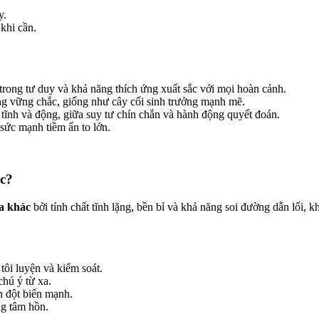
y.
khi cần.
t trong tư duy và khả năng thích ứng xuất sắc với mọi hoàn cảnh.
ưng vững chắc, giống như cây cối sinh trưởng mạnh mẽ.
ĩnh và động, giữa suy tư chín chắn và hành động quyết đoán.
sức mạnh tiềm ẩn to lớn.
ác?
a khác
bởi tính chất tĩnh lặng, bền bỉ và khả năng soi đường dẫn lối, 
tôi luyện và kiểm soát.
chú ý từ xa.
h đột biến mạnh.
ng tâm hồn.