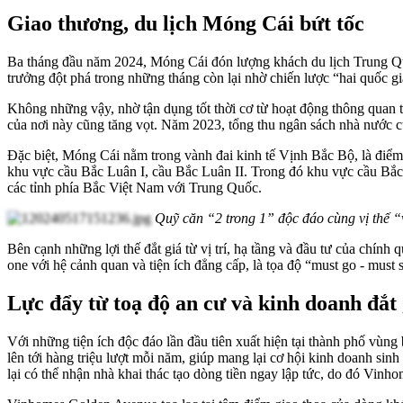
Giao thương, du lịch Móng Cái bứt tốc
Ba tháng đầu năm 2024, Móng Cái đón lượng khách du lịch Trung Quố
trưởng đột phá trong những tháng còn lại nhờ chiến lược “hai quốc g
Không những vậy, nhờ tận dụng tốt thời cơ từ hoạt động thông quan t
của nơi này cũng tăng vọt. Năm 2023, tổng thu ngân sách nhà nước c
Đặc biệt, Móng Cái nằm trong vành đai kinh tế Vịnh Bắc Bộ, là điểm k
khu vực cầu Bắc Luân I, cầu Bắc Luân II. Trong đó khu vực cầu Bắc 
các tỉnh phía Bắc Việt Nam với Trung Quốc.
Quỹ căn “2 trong 1” độc đáo cùng vị thế “
Bên cạnh những lợi thế đắt giá từ vị trí, hạ tầng và đầu tư của chí
one với hệ cảnh quan và tiện ích đẳng cấp, là tọa độ “must go - must
Lực đẩy từ toạ độ an cư và kinh doanh đắt
Với những tiện ích độc đáo lần đầu tiên xuất hiện tại thành phố vùn
lên tới hàng triệu lượt mỗi năm, giúp mang lại cơ hội kinh doanh si
lại có thể nhận nhà khai thác tạo dòng tiền ngay lập tức, do đó Vinh