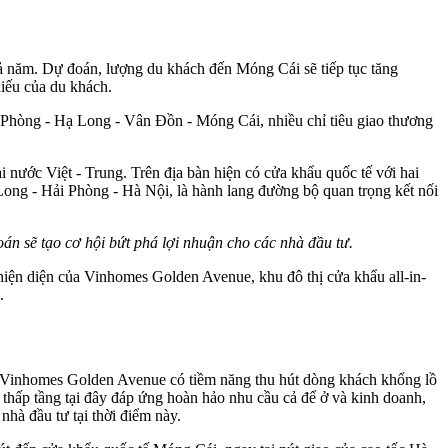
ả năm. Dự đoán, lượng du khách đến Móng Cái sẽ tiếp tục tăng
hiếu của du khách.
ải Phòng - Hạ Long - Vân Đồn - Móng Cái, nhiều chỉ tiêu giao thương
i nước Việt - Trung. Trên địa bàn hiện có cửa khẩu quốc tế với hai
Long - Hải Phòng - Hà Nội, là hành lang đường bộ quan trọng kết nối
n sẽ tạo cơ hội bứt phá lợi nhuận cho các nhà đầu tư.
 hiện diện của Vinhomes Golden Avenue, khu đô thị cửa khẩu all-in-
.
... Vinhomes Golden Avenue có tiềm năng thu hút dòng khách khổng lồ
 thấp tầng tại đây đáp ứng hoàn hảo nhu cầu cả để ở và kinh doanh,
nhà đầu tư tại thời điểm này.