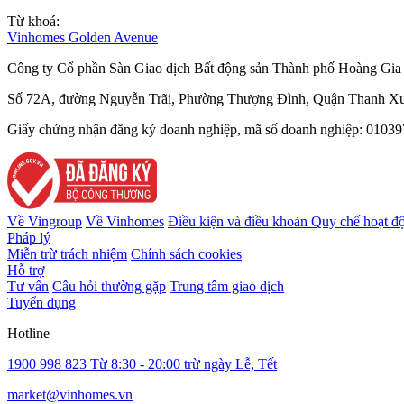
Từ khoá:
Vinhomes Golden Avenue
Công ty Cổ phần Sàn Giao dịch Bất động sản Thành phố Hoàng Gia 
Số 72A, đường Nguyễn Trãi, Phường Thượng Đình, Quận Thanh Xu
Giấy chứng nhận đăng ký doanh nghiệp, mã số doanh nghiệp: 010397
Về Vingroup
Về Vinhomes
Điều kiện và điều khoản
Quy chế hoạt đ
Pháp lý
Miễn trừ trách nhiệm
Chính sách cookies
Hỗ trợ
Tư vấn
Câu hỏi thường gặp
Trung tâm giao dịch
Tuyển dụng
Hotline
1900 998 823
Từ 8:30 - 20:00 trừ ngày Lễ, Tết
market@vinhomes.vn