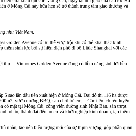
út đến cửa khẩu quốc tế Móng Cái, ngay tại nút giao của cao tốc Hà
tiên ở Móng Cái này hứa hẹn sẽ trở thành trung tâm giao thương và
ũng như Việt Nam.
es Golden Avenue có ưu thế vượt trội khi có thể khai thác kinh
p thêm sinh lực bởi sự hiện diện phố đi bộ Little Shanghai với các
 biệt thự… Vinhomes Golden Avenue đang có tiềm năng sinh lời bền
.
 5 sao lần đầu tiên xuất hiện ở Móng Cái. Đại đô thị 116 ha được
.700m2, vườn nướng BBQ, sân chơi trẻ em,... Các tiện ích rèn luyện
iên có mặt tại Móng Cái, công viên dưỡng sinh Nhật Bản, sân trượt
anh nhân, thành đạt đến an cư và khởi nghiệp kinh doanh, tạo thêm
chủ nhân, tạo nên biểu tượng mới của sự thịnh vượng, góp phần quan