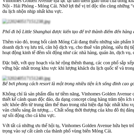
Vinhomes Golden Avenue tọa lạc tại tâm điểm giao thoa của dòng khác
Nội - Hải Phòng - Móng Cái. Nhờ lợi thế vị trí độc tôn cùng những “
du lịch nhộn nhịp nhất khu vực.
Phố đi bộ Little Shanghai được kiến tạo để trở thành điểm đến hàn
Thêm vào đó, trong bối cảnh Móng Cái đang thiếu những sản phẩm lưu 
doanh dịch vụ lưu trú, căn hộ dịch vụ, cho thuê văn phòng, siêu thị t
hoạt động kinh tế đêm sôi động như các nhà hàng, quán ăn, dịch vụ, 
Đặc biệt, với quy hoạch vỉa hè rộng thênh thang, các con phố sắp x
vững bậc nhất trong khu vực khi lượng khách du lịch quốc tế và tron
Bể bơi phong cách resort là một trong nhiều tiện ích sống đỉnh cao
Không chỉ là sản phẩm đầu tư tiềm năng, Vinhomes Golden Avenue còn
thiết kế cảnh quan độc đáo, đa dạng concept cùng hàng trăm tiện ích
sức khỏe đến từ trung tâm thể thao trong nhà hiện đại bậc nhất khu v
ván chiếu sáng ấn tượng… Chất sống thời thượng của khu đô thị đáng
sự sôi động cho cả khu vực.
Với tất cả những ưu thế hội tụ, Vinhomes Golden Avenue hứa hẹn trở
trọng vào sự cất cánh của thành phố vùng biên Móng Cái.