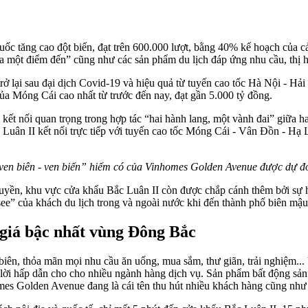
c tăng cao đột biến, đạt trên 600.000 lượt, bằng 40% kế hoạch của c
ia một điểm đến” cũng như các sản phẩm du lịch đáp ứng nhu cầu, thị 
rở lại sau đại dịch Covid-19 và hiệu quả từ tuyến cao tốc Hà Nội - H
ủa Móng Cái cao nhất từ trước đến nay, đạt gần 5.000 tỷ đồng.
ết nối quan trọng trong hợp tác “hai hành lang, một vành đai” giữa ha
Luân II kết nối trực tiếp với tuyến cao tốc Móng Cái - Vân Đồn - Hạ 
ven biên - ven biển” hiếm có của Vinhomes Golden Avenue được dự đoá
nh quyền, khu vực cửa khẩu Bắc Luân II còn được chắp cánh thêm bởi sự
 see” của khách du lịch trong và ngoài nước khi đến thành phố biên mậu
 giá bậc nhất vùng Đông Bắc
g biên, thỏa mãn mọi nhu cầu ăn uống, mua sắm, thư giãn, trải nghiệm
nh lời hấp dẫn cho cho nhiều ngành hàng dịch vụ. Sản phẩm bất động sản
omes Golden Avenue đang là cái tên thu hút nhiều khách hàng cũng như 