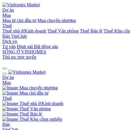
Dự án
Mua
Mua từ chủ đầu tư
Mua chuyển nhượng
Thuê
Thuê nhà ở/Kinh doanh
Thuê Văn phòng
Thuê Bán lẻ
Thuê Khu côn
Bán
VinClub
Dịch vụ
Tư vấn
Định giá Bất động sản
SỐNG Ở VINHOMES
Thủ tục trực tuyến
Dự án
Mua
Mua chuyển nhượng
Mua chủ đầu tư
Thuê
Thuê nhà ở/Kinh doanh
Thuê Văn phòng
Thuê Bán lẻ
Thuê Khu công nghiệp
Bán
VinClub