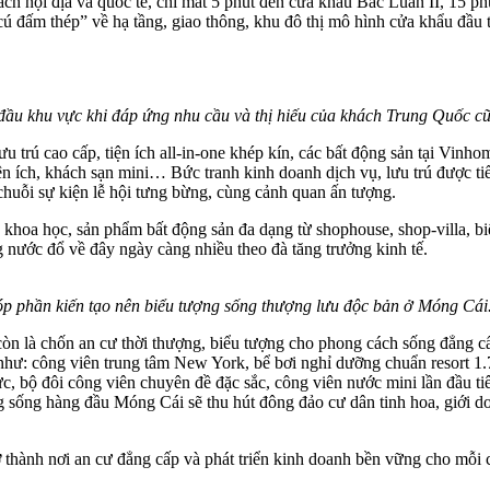
h nội địa và quốc tế, chỉ mất 5 phút đến cửa khẩu Bắc Luân II, 15 ph
cú đấm thép” về hạ tầng, giao thông, khu đô thị mô hình cửa khẩu đầu 
g đầu khu vực khi đáp ứng nhu cầu và thị hiếu của khách Trung Quốc c
trú cao cấp, tiện ích all-in-one khép kín, các bất động sản tại Vinhom
iện ích, khách sạn mini… Bức tranh kinh doanh dịch vụ, lưu trú được tiế
chuỗi sự kiện lễ hội tưng bừng, cùng cảnh quan ấn tượng.
ếp khoa học, sản phẩm bất động sản đa dạng từ shophouse, shop-villa,
g nước đổ về đây ngày càng nhiều theo đà tăng trưởng kinh tế.
 góp phần kiến tạo nên biểu tượng sống thượng lưu độc bản ở Móng Cái
 là chốn an cư thời thượng, biểu tượng cho phong cách sống đẳng cấp
 như: công viên trung tâm New York, bể bơi nghỉ dưỡng chuẩn resort 1
ực, bộ đôi công viên chuyên đề đặc sắc, công viên nước mini lần đầu t
 sống hàng đầu Móng Cái sẽ thu hút đông đảo cư dân tinh hoa, giới do
 thành nơi an cư đẳng cấp và phát triển kinh doanh bền vững cho mỗi 