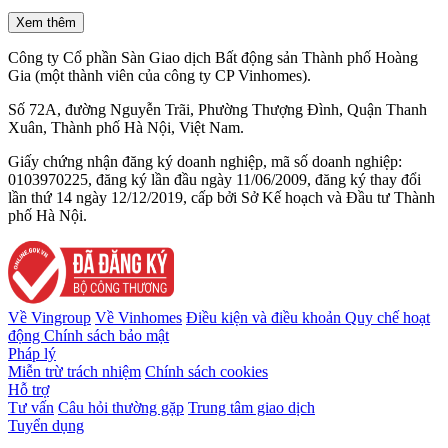
Xem thêm
Công ty Cổ phần Sàn Giao dịch Bất động sản Thành phố Hoàng
Gia (một thành viên của công ty CP Vinhomes).
Số 72A, đường Nguyễn Trãi, Phường Thượng Đình, Quận Thanh
Xuân, Thành phố Hà Nội, Việt Nam.
Giấy chứng nhận đăng ký doanh nghiệp, mã số doanh nghiệp:
0103970225, đăng ký lần đầu ngày 11/06/2009, đăng ký thay đổi
lần thứ 14 ngày 12/12/2019, cấp bởi Sở Kế hoạch và Đầu tư Thành
phố Hà Nội.
Về Vingroup
Về Vinhomes
Điều kiện và điều khoản
Quy chế hoạt
động
Chính sách bảo mật
Pháp lý
Miễn trừ trách nhiệm
Chính sách cookies
Hỗ trợ
Tư vấn
Câu hỏi thường gặp
Trung tâm giao dịch
Tuyển dụng