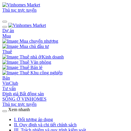
Thủ tục trực tuyến
Dự án
Mua
Mua chuyển nhượng
Mua chủ đầu tư
Thuê
Thuê nhà ở/Kinh doanh
Thuê Văn phòng
Thuê Bán lẻ
Thuê Khu công nghiệp
Bán
VinClub
Tư vấn
Định giá Bất động sản
SỐNG Ở VINHOMES
Thủ tục trực tuyến
Xem nhanh
I. Đối tượng áp dụng
II. Quy định và chi tiết chính sách
III. Trách nhiệm và quy trình kiểm soát