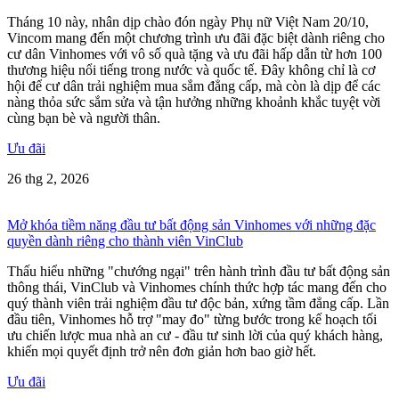
Tháng 10 này, nhân dịp chào đón ngày Phụ nữ Việt Nam 20/10,
Vincom mang đến một chương trình ưu đãi đặc biệt dành riêng cho
cư dân Vinhomes với vô số quà tặng và ưu đãi hấp dẫn từ hơn 100
thương hiệu nổi tiếng trong nước và quốc tế. Đây không chỉ là cơ
hội để cư dân trải nghiệm mua sắm đẳng cấp, mà còn là dịp để các
nàng thỏa sức sắm sửa và tận hưởng những khoảnh khắc tuyệt vời
cùng bạn bè và người thân.
Ưu đãi
26 thg 2, 2026
Mở khóa tiềm năng đầu tư bất động sản Vinhomes với những đặc
quyền dành riêng cho thành viên VinClub
Thấu hiểu những "chướng ngại" trên hành trình đầu tư bất động sản
thông thái, VinClub và Vinhomes chính thức hợp tác mang đến cho
quý thành viên trải nghiệm đầu tư độc bản, xứng tầm đẳng cấp. Lần
đầu tiên, Vinhomes hỗ trợ "may đo" từng bước trong kế hoạch tối
ưu chiến lược mua nhà an cư - đầu tư sinh lời của quý khách hàng,
khiến mọi quyết định trở nên đơn giản hơn bao giờ hết.
Ưu đãi