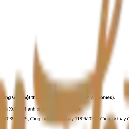
oàng Gia (một thành viên của công ty CP Vinhomes).
nh Xuân, Thành phố Hà Nội, Việt Nam.
0103970225, đăng ký lần đầu ngày 11/06/2009, đăng ký thay đ