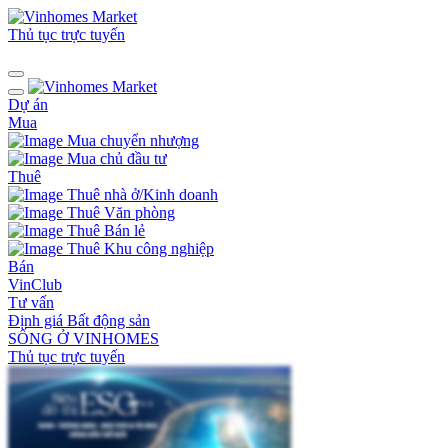
Thủ tục trực tuyến
Dự án
Mua
Mua chuyển nhượng
Mua chủ đầu tư
Thuê
Thuê nhà ở/Kinh doanh
Thuê Văn phòng
Thuê Bán lẻ
Thuê Khu công nghiệp
Bán
VinClub
Tư vấn
Định giá Bất động sản
SỐNG Ở VINHOMES
Thủ tục trực tuyến