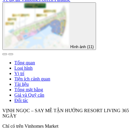
Hình ảnh (11)
Tổng quan
Loại hình
Vị trí
Tiện ích cảnh quan
Tài liệu
Tổng mặt bằng
Giá và Quỹ căn
Đối tác
VỊNH NGỌC – SAY MÊ TẬN HƯỞNG RESORT LIVING 365
NGÀY
Chỉ có trên Vinhomes Market