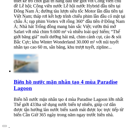
thiết kế trò chơi giải trí hàng đầu thế giới với Công viên chủ
đề Lễ hội; Công viên nước Lễ hội nước Hybrid đầu tiên tại
Đông Nam Á; đường tàu lượn siêu tốc Motor lần đầu tiên tại
Việt Nam; tháp rơi kết hợp trình chiếu phim lần đầu có mặt tại
châu Á; rạp phim Vortex với rồng 360° đầu tiên ở Đông Nam
Á; Nhà hát Trống đồng mang bản sắc Việt; vườn thú mở
Safari với nhà chim 9.600 m² và nhiều loài quý hiếm; “Thế
giới băng giá” nuôi dưỡng hải mã, chim cánh cụt, cáo & sói
Bắc Cực; khu Winter Wonderland 30.000 m² với núi tuyết
nhân tạo cao 60 m, sân băng, khu trượt tuyết, zipline...
Biển hồ nước mặn nhân tạo 4 mùa Paradise
Lagoon
Biển hồ nước mặn nhân tạo 4 mùa Paradise Lagoon lớn nhất
Thế giới 433ha sử dụng nước biển tự nhiên, giúp cư dân
được tận hưởng làn nước biển xanh mát được lọc trực tiếp từ
biển Cần Giờ 365 ngày trong năm ngay trước hiên nhà.​