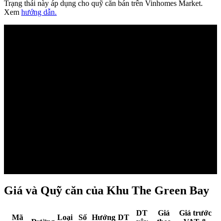
Trạng thái này áp dụng cho quỹ căn bán trên Vinhomes Market.
Xem
hướng dẫn.
Đang
tải mặt
bằng...
Giá và Quỹ căn của Khu The Green Bay
DT
Giá
Giá trước
Mã
Loại
Số
Hướng
DT