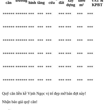
Đường
xây
theo
VAT &
căn
hình
tầng
cửa
đất
dựng
m²
KPBT
******
******
***
***
***
***
***
***
***
******
******
***
***
***
***
***
***
***
******
******
***
***
***
***
***
***
***
******
******
***
***
***
***
***
***
***
******
******
***
***
***
***
***
***
***
******
******
***
***
***
***
***
***
***
Quỹ căn liền kề Vịnh Ngọc vị trí đẹp mở bán đợt này!
Nhận báo giá quỹ căn!