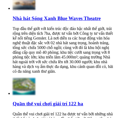
Nhà hát Sóng Xanh Blue Waves Theatre
Top đầu thế giới với kiến trúc độc đáo bậc nhất thế giới, trải
rộng trên diện tích 7ha, được tư vấn bởi Công ty tư vấn thiết
kế nổi tiếng Gensler. Là nơi diễn ra các hoạt động văn hóa
nghệ thuật đặc sắc với 02 nhà hát sang trọng, hoành tráng,
tổng sức chứa 5000 chỗ ngồi; cùng với đó là khu hội nghị
đẳng cấp quy mô 40 phòng; khu tiệc cưới sang trọng với 8
phòng tiệc lớn; khu triển lãm 45.000m²; quảng trường Nhà
hát ngoài trời với sức chứa lên tới 30.000 người; khu nhà
hàng và dịch vụ ẩm thực đa dạng, khu cảnh quan đồi cỏ, bãi
cỏ đa năng xanh thư giãn.​
Quần thể vui chơi giải trí 122 ha
Quần thể vui chơi giải trí 122 ha được tư vấn bởi những nhà