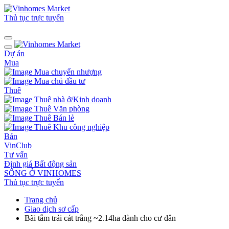
Thủ tục trực tuyến
Dự án
Mua
Mua chuyển nhượng
Mua chủ đầu tư
Thuê
Thuê nhà ở/Kinh doanh
Thuê Văn phòng
Thuê Bán lẻ
Thuê Khu công nghiệp
Bán
VinClub
Tư vấn
Định giá Bất động sản
SỐNG Ở VINHOMES
Thủ tục trực tuyến
Trang chủ
Giao dịch sơ cấp
Bãi tắm trải cát trắng ~2.14ha dành cho cư dân