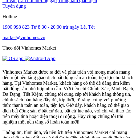
Tư vấn
Câu hỏi thường gặp
Trung tâm giao dịch
Tuyển dụng
Hotline
1900 998 823
Từ 8:30 - 20:00 trừ ngày Lễ, Tết
market@vinhomes.vn
Theo dõi Vinhomes Market
Vinhomes Market được ra đời và phát triển với mong muốn mang
đến một nền tảng giao dịch bất động sản an toàn, tiện lợi cho khách
hàng. Tại Vinhomes Market, khách hàng có thể dễ dàng tìm kiếm
bất động sản phù hợp nhu cầu. Với tiêu chí Chính Xác, Minh Bạch,
Đa Dạng, Tiết Kiệm, chúng tôi cung cấp tới khách hàng thông tin,
chính sách bán hàng đầy đủ, kịp thời, rõ ràng, cùng với phương
thức thanh toán an toàn, tiện lợi. Giờ đây, khách hàng có thể giao
dịch bất động sản ở bất cứ đâu, bất cứ lúc nào, với chỉ vài thao tác
trên máy tính hoặc điện thoại di động. Hãy cùng chúng tôi trải
nghiệm một nền tảng số hoàn toàn mới!
Thông tin, hình ảnh, và tiện ích trên Vinhomes Market chỉ mang
tính chất tương đối và có thể được điều chỉnh theo quyết định của