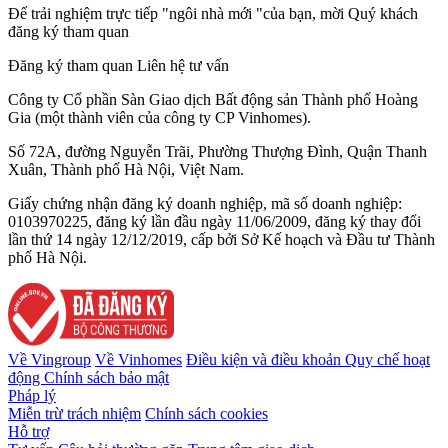
Để trải nghiệm trực tiếp "ngôi nhà mới "của bạn, mời Quý khách
đăng ký tham quan
Đăng ký tham quan
Liên hệ tư vấn
Công ty Cổ phần Sàn Giao dịch Bất động sản Thành phố Hoàng
Gia (một thành viên của công ty CP Vinhomes).
Số 72A, đường Nguyễn Trãi, Phường Thượng Đình, Quận Thanh
Xuân, Thành phố Hà Nội, Việt Nam.
Giấy chứng nhận đăng ký doanh nghiệp, mã số doanh nghiệp:
0103970225, đăng ký lần đầu ngày 11/06/2009, đăng ký thay đổi
lần thứ 14 ngày 12/12/2019, cấp bởi Sở Kế hoạch và Đầu tư Thành
phố Hà Nội.
Về Vingroup
Về Vinhomes
Điều kiện và điều khoản
Quy chế hoạt
động
Chính sách bảo mật
Pháp lý
Miễn trừ trách nhiệm
Chính sách cookies
Hỗ trợ