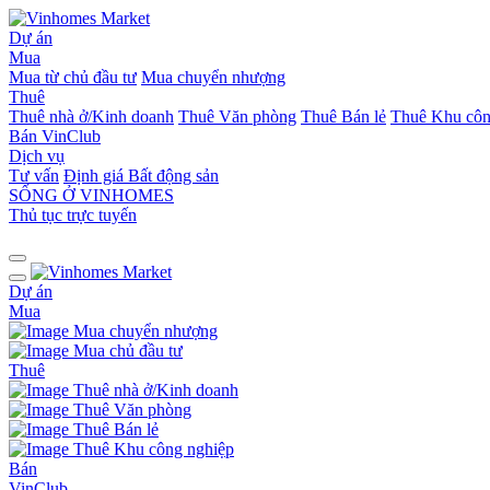
Dự án
Mua
Mua từ chủ đầu tư
Mua chuyển nhượng
Thuê
Thuê nhà ở/Kinh doanh
Thuê Văn phòng
Thuê Bán lẻ
Thuê Khu côn
Bán
VinClub
Dịch vụ
Tư vấn
Định giá Bất động sản
SỐNG Ở VINHOMES
Thủ tục trực tuyến
Dự án
Mua
Mua chuyển nhượng
Mua chủ đầu tư
Thuê
Thuê nhà ở/Kinh doanh
Thuê Văn phòng
Thuê Bán lẻ
Thuê Khu công nghiệp
Bán
VinClub