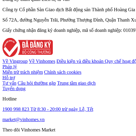
Công ty Cổ phần Sàn Giao dịch Bất động sản Thành phố Hoàng Gia 
Số 72A, đường Nguyễn Trãi, Phường Thượng Đình, Quận Thanh Xu
Giấy chứng nhận đăng ký doanh nghiệp, mã số doanh nghiệp: 010397
Về Vingroup
Về Vinhomes
Điều kiện và điều khoản
Quy chế hoạt đ
Pháp lý
Miễn trừ trách nhiệm
Chính sách cookies
Hỗ trợ
Tư vấn
Câu hỏi thường gặp
Trung tâm giao dịch
Tuyển dụng
Hotline
1900 998 823
Từ 8:30 - 20:00 trừ ngày Lễ, Tết
market@vinhomes.vn
Theo dõi Vinhomes Market