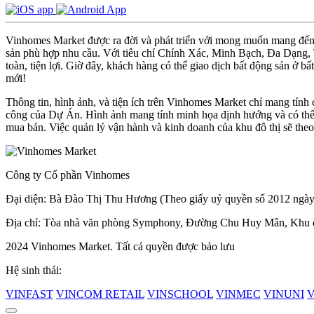
Vinhomes Market được ra đời và phát triển với mong muốn mang đến m
sản phù hợp nhu cầu. Với tiêu chí Chính Xác, Minh Bạch, Đa Dạng, Ti
toàn, tiện lợi. Giờ đây, khách hàng có thể giao dịch bất động sản ở bấ
mới!
Thông tin, hình ảnh, và tiện ích trên Vinhomes Market chỉ mang tính
công của Dự Án. Hình ảnh mang tính minh họa định hướng và có thể đ
mua bán. Việc quản lý vận hành và kinh doanh của khu đô thị sẽ the
Công ty Cổ phần Vinhomes
Đại diện: Bà Đào Thị Thu Hương (Theo giấy uỷ quyền số 2012 ngày
Địa chỉ: Tòa nhà văn phòng Symphony, Đường Chu Huy Mân, Khu đô
2024 Vinhomes Market. Tất cả quyền được bảo lưu
Hệ sinh thái:
VINFAST
VINCOM RETAIL
VINSCHOOL
VINMEC
VINUNI