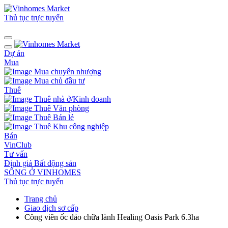
Thủ tục trực tuyến
Dự án
Mua
Mua chuyển nhượng
Mua chủ đầu tư
Thuê
Thuê nhà ở/Kinh doanh
Thuê Văn phòng
Thuê Bán lẻ
Thuê Khu công nghiệp
Bán
VinClub
Tư vấn
Định giá Bất động sản
SỐNG Ở VINHOMES
Thủ tục trực tuyến
Trang chủ
Giao dịch sơ cấp
Công viên ốc đảo chữa lành Healing Oasis Park 6.3ha