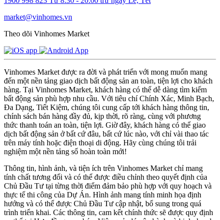
1900 998 823
Từ 8:30 - 20:00 trừ ngày Lễ, Tết
market@vinhomes.vn
Theo dõi Vinhomes Market
Vinhomes Market được ra đời và phát triển với mong muốn mang
đến một nền tảng giao dịch bất động sản an toàn, tiện lợi cho khách
hàng. Tại Vinhomes Market, khách hàng có thể dễ dàng tìm kiếm
bất động sản phù hợp nhu cầu. Với tiêu chí Chính Xác, Minh Bạch,
Đa Dạng, Tiết Kiệm, chúng tôi cung cấp tới khách hàng thông tin,
chính sách bán hàng đầy đủ, kịp thời, rõ ràng, cùng với phương
thức thanh toán an toàn, tiện lợi. Giờ đây, khách hàng có thể giao
dịch bất động sản ở bất cứ đâu, bất cứ lúc nào, với chỉ vài thao tác
trên máy tính hoặc điện thoại di động. Hãy cùng chúng tôi trải
nghiệm một nền tảng số hoàn toàn mới!
Thông tin, hình ảnh, và tiện ích trên Vinhomes Market chỉ mang
tính chất tương đối và có thể được điều chỉnh theo quyết định của
Chủ Đầu Tư tại từng thời điểm đảm bảo phù hợp với quy hoạch và
thực tế thi công của Dự Án. Hình ảnh mang tính minh họa định
hướng và có thể được Chủ Đầu Tư cập nhật, bổ sung trong quá
trình triển khai. Các thông tin, cam kết chính thức sẽ được quy định