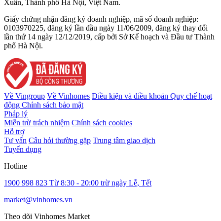
Xuân, Thành phố Hà Nội, Việt Nam.
Giấy chứng nhận đăng ký doanh nghiệp, mã số doanh nghiệp:
0103970225, đăng ký lần đầu ngày 11/06/2009, đăng ký thay đổi
lần thứ 14 ngày 12/12/2019, cấp bởi Sở Kế hoạch và Đầu tư Thành
phố Hà Nội.
Về Vingroup
Về Vinhomes
Điều kiện và điều khoản
Quy chế hoạt
động
Chính sách bảo mật
Pháp lý
Miễn trừ trách nhiệm
Chính sách cookies
Hỗ trợ
Tư vấn
Câu hỏi thường gặp
Trung tâm giao dịch
Tuyển dụng
Hotline
1900 998 823
Từ 8:30 - 20:00 trừ ngày Lễ, Tết
market@vinhomes.vn
Theo dõi Vinhomes Market