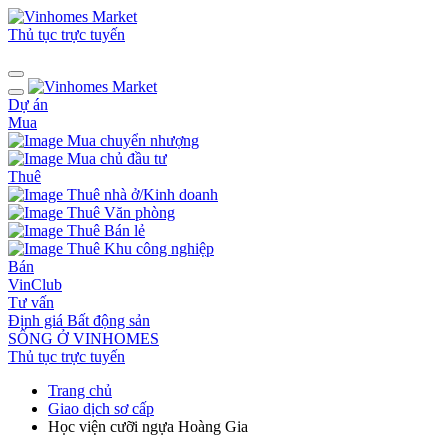
Thủ tục trực tuyến
Dự án
Mua
Mua chuyển nhượng
Mua chủ đầu tư
Thuê
Thuê nhà ở/Kinh doanh
Thuê Văn phòng
Thuê Bán lẻ
Thuê Khu công nghiệp
Bán
VinClub
Tư vấn
Định giá Bất động sản
SỐNG Ở VINHOMES
Thủ tục trực tuyến
Trang chủ
Giao dịch sơ cấp
Học viện cưỡi ngựa Hoàng Gia