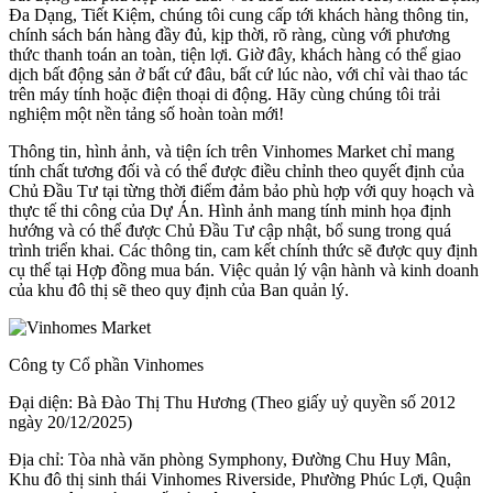
Đa Dạng, Tiết Kiệm, chúng tôi cung cấp tới khách hàng thông tin,
chính sách bán hàng đầy đủ, kịp thời, rõ ràng, cùng với phương
thức thanh toán an toàn, tiện lợi. Giờ đây, khách hàng có thể giao
dịch bất động sản ở bất cứ đâu, bất cứ lúc nào, với chỉ vài thao tác
trên máy tính hoặc điện thoại di động. Hãy cùng chúng tôi trải
nghiệm một nền tảng số hoàn toàn mới!
Thông tin, hình ảnh, và tiện ích trên Vinhomes Market chỉ mang
tính chất tương đối và có thể được điều chỉnh theo quyết định của
Chủ Đầu Tư tại từng thời điểm đảm bảo phù hợp với quy hoạch và
thực tế thi công của Dự Án. Hình ảnh mang tính minh họa định
hướng và có thể được Chủ Đầu Tư cập nhật, bổ sung trong quá
trình triển khai. Các thông tin, cam kết chính thức sẽ được quy định
cụ thể tại Hợp đồng mua bán. Việc quản lý vận hành và kinh doanh
của khu đô thị sẽ theo quy định của Ban quản lý.
Công ty Cổ phần Vinhomes
Đại diện: Bà Đào Thị Thu Hương (Theo giấy uỷ quyền số 2012
ngày 20/12/2025)
Địa chỉ: Tòa nhà văn phòng Symphony, Đường Chu Huy Mân,
Khu đô thị sinh thái Vinhomes Riverside, Phường Phúc Lợi, Quận