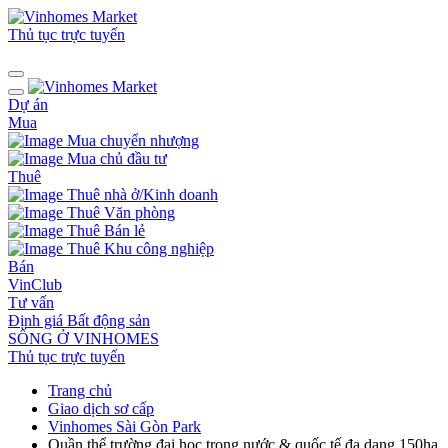
Thủ tục trực tuyến
Dự án
Mua
Mua chuyển nhượng
Mua chủ đầu tư
Thuê
Thuê nhà ở/Kinh doanh
Thuê Văn phòng
Thuê Bán lẻ
Thuê Khu công nghiệp
Bán
VinClub
Tư vấn
Định giá Bất động sản
SỐNG Ở VINHOMES
Thủ tục trực tuyến
Trang chủ
Giao dịch sơ cấp
Vinhomes Sài Gòn Park
Quần thể trường đại học trong nước & quốc tế đa dạng 150ha