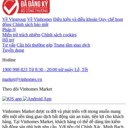
Về Vingroup
Về Vinhomes
Điều kiện và điều khoản
Quy chế hoạt
động
Chính sách bảo mật
Pháp lý
Miễn trừ trách nhiệm
Chính sách cookies
Hỗ trợ
Tư vấn
Câu hỏi thường gặp
Trung tâm giao dịch
Tuyển dụng
Hotline
1900 998 823
Từ 8:30 - 20:00 trừ ngày Lễ, Tết
market@vinhomes.vn
Theo dõi Vinhomes Market
Vinhomes Market được ra đời và phát triển với mong muốn mang
đến một nền tảng giao dịch bất động sản an toàn, tiện lợi cho khách
hàng. Tại Vinhomes Market, khách hàng có thể dễ dàng tìm kiếm
bất động sản phù hợp nhu cầu. Với tiêu chí Chính Xác, Minh Bạch,