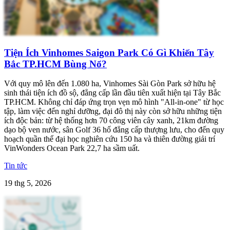
Tiện Ích Vinhomes Saigon Park Có Gì Khiến Tây
Bắc TP.HCM Bùng Nổ?
Với quy mô lên đến 1.080 ha, Vinhomes Sài Gòn Park sở hữu hệ
sinh thái tiện ích đồ sộ, đẳng cấp lần đầu tiên xuất hiện tại Tây Bắc
TP.HCM. Không chỉ đáp ứng trọn vẹn mô hình "All-in-one" từ học
tập, làm việc đến nghỉ dưỡng, đại đô thị này còn sở hữu những tiện
ích độc bản: từ hệ thống hơn 70 công viên cây xanh, 21km đường
dạo bộ ven nước, sân Golf 36 hố đẳng cấp thượng lưu, cho đến quy
hoạch quần thể đại học nghiên cứu 150 ha và thiên đường giải trí
VinWonders Ocean Park 22,7 ha sầm uất.
Tin tức
19 thg 5, 2026