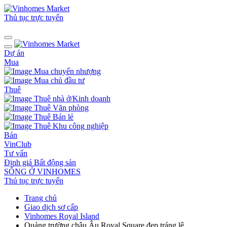
Thủ tục trực tuyến
Dự án
Mua
Mua chuyển nhượng
Mua chủ đầu tư
Thuê
Thuê nhà ở/Kinh doanh
Thuê Văn phòng
Thuê Bán lẻ
Thuê Khu công nghiệp
Bán
VinClub
Tư vấn
Định giá Bất động sản
SỐNG Ở VINHOMES
Thủ tục trực tuyến
Trang chủ
Giao dịch sơ cấp
Vinhomes Royal Island
Quảng trường châu Âu Royal Square đẹp tráng lệ