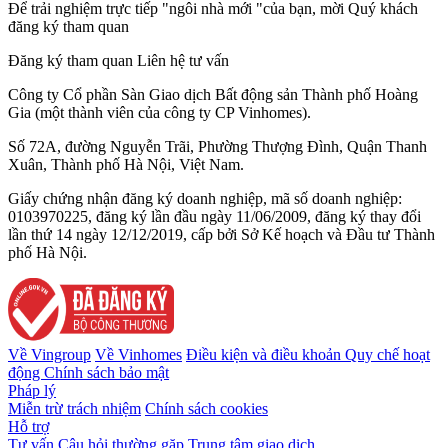
Để trải nghiệm trực tiếp "ngôi nhà mới "của bạn, mời Quý khách
đăng ký tham quan
Đăng ký tham quan
Liên hệ tư vấn
Công ty Cổ phần Sàn Giao dịch Bất động sản Thành phố Hoàng
Gia (một thành viên của công ty CP Vinhomes).
Số 72A, đường Nguyễn Trãi, Phường Thượng Đình, Quận Thanh
Xuân, Thành phố Hà Nội, Việt Nam.
Giấy chứng nhận đăng ký doanh nghiệp, mã số doanh nghiệp:
0103970225, đăng ký lần đầu ngày 11/06/2009, đăng ký thay đổi
lần thứ 14 ngày 12/12/2019, cấp bởi Sở Kế hoạch và Đầu tư Thành
phố Hà Nội.
Về Vingroup
Về Vinhomes
Điều kiện và điều khoản
Quy chế hoạt
động
Chính sách bảo mật
Pháp lý
Miễn trừ trách nhiệm
Chính sách cookies
Hỗ trợ
Tư vấn
Câu hỏi thường gặp
Trung tâm giao dịch