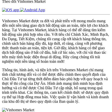
Theo dõi Vinhomes Market
Vinhomes Market được ra đời và phát triển với mong muốn mang
đến một nền tảng giao dịch bất động sản an toàn, tiện lợi cho khách
hàng. Tại Vinhomes Market, khách hàng có thể dễ dàng tìm kiếm
bất động sản phù hợp nhu cầu. Với tiêu chí Chính Xác, Minh Bạch,
Đa Dạng, Tiết Kiệm, chúng tôi cung cấp tới khách hàng thông tin,
chính sách bán hàng đầy đủ, kịp thời, rõ ràng, cùng với phương
thức thanh toán an toàn, tiện lợi. Giờ đây, khách hàng có thể giao
dịch bất động sản ở bất cứ đâu, bất cứ lúc nào, với chỉ vài thao tác
trên máy tính hoặc điện thoại di động. Hãy cùng chúng tôi trải
nghiệm một nền tảng số hoàn toàn mới!
Thông tin, hình ảnh, và tiện ích trên Vinhomes Market chỉ mang
tính chất tương đối và có thể được điều chỉnh theo quyết định của
Chủ Đầu Tư tại từng thời điểm đảm bảo phù hợp với quy hoạch và
thực tế thi công của Dự Án. Hình ảnh mang tính minh họa định
hướng và có thể được Chủ Đầu Tư cập nhật, bổ sung trong quá
trình triển khai. Các thông tin, cam kết chính thức sẽ được quy định
cụ thể tại Hợp đồng mua bán. Việc quản lý vận hành và kinh doanh
của khu đô thị sẽ theo quy định của Ban quản lý.