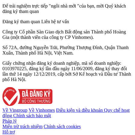
Để trải nghiệm trực tiếp "ngôi nhà mới "của bạn, mời Quý khách
đăng ký tham quan
Đăng ký tham quan
Liên hệ tư vấn
Công ty Cổ phần Sàn Giao dịch Bất động sản Thành phố Hoàng
Gia (một thành viên của công ty CP Vinhomes).
Số 72A, đường Nguyễn Trãi, Phường Thượng Đình, Quận Thanh
Xuân, Thành phố Hà Nội, Việt Nam.
Giấy chứng nhận đăng ký doanh nghiệp, mã số doanh nghiệp:
0103970225, đăng ký lần đầu ngày 11/06/2009, đăng ký thay đổi
lần thứ 14 ngày 12/12/2019, cấp bởi Sở Kế hoạch và Đầu tư Thành
phố Hà Nội.
Về Vingroup
Về Vinhomes
Điều kiện và điều khoản
Quy chế hoạt
động
Chính sách bảo mật
Pháp lý
Miễn trừ trách nhiệm
Chính sách cookies
Hỗ trợ