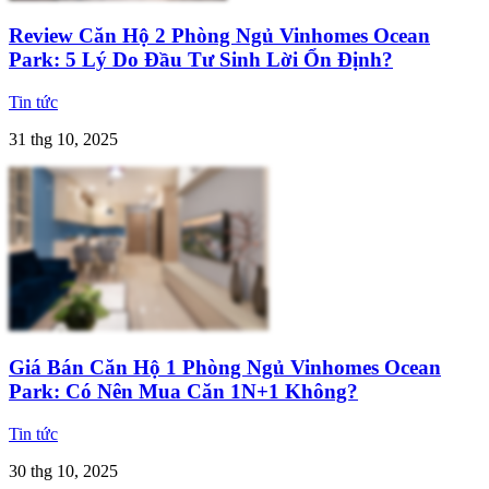
Review Căn Hộ 2 Phòng Ngủ Vinhomes Ocean
Park: 5 Lý Do Đầu Tư Sinh Lời Ổn Định?
Tin tức
31 thg 10, 2025
Giá Bán Căn Hộ 1 Phòng Ngủ Vinhomes Ocean
Park: Có Nên Mua Căn 1N+1 Không?
Tin tức
30 thg 10, 2025