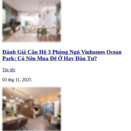
Đánh Giá Căn Hộ 3 Phòng Ngủ Vinhomes Ocean
Park: Có Nên Mua Để Ở Hay Đầu Tư?
Tin tức
03 thg 11, 2025