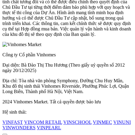
tính chất tương đối và có thể được điều chỉnh theo quyết định của
Chủ Đầu Tư tại từng thời điểm đảm bảo phù hợp với quy hoạch và
thực tế thi công của Dự Án. Hình ảnh mang tính minh họa định
hướng và có thể được Chủ Đầu Tư cập nhật, bổ sung trong quá
trình triển khai. Các thông tin, cam kết chính thức sẽ được quy định
cụ thể tại Hợp đồng mua bán. Việc quản lý vận hành và kinh doanh
của khu đô thị sẽ theo quy định của Ban quản lý.
Công ty Cổ phần Vinhomes
Đại diện: Bà Đào Thị Thu Hương (Theo giấy uỷ quyền số 2012
ngày 20/12/2025)
Địa chỉ: Tòa nhà văn phòng Symphony, Đường Chu Huy Mân,
Khu đô thị sinh thái Vinhomes Riverside, Phường Phúc Lợi, Quận
Long Biên, Thành phố Hà Nội, Việt Nam.
2024 Vinhomes Market. Tất cả quyền được bảo lưu
Hệ sinh thái:
VINFAST
VINCOM RETAIL
VINSCHOOL
VINMEC
VINUNI
VINWONDERS
VINPEARL