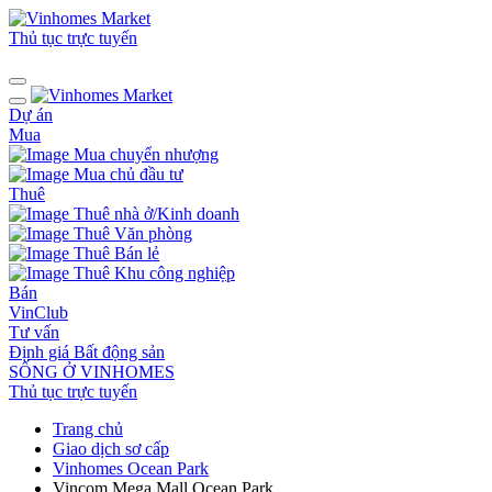
Thủ tục trực tuyến
Dự án
Mua
Mua chuyển nhượng
Mua chủ đầu tư
Thuê
Thuê nhà ở/Kinh doanh
Thuê Văn phòng
Thuê Bán lẻ
Thuê Khu công nghiệp
Bán
VinClub
Tư vấn
Định giá Bất động sản
SỐNG Ở VINHOMES
Thủ tục trực tuyến
Trang chủ
Giao dịch sơ cấp
Vinhomes Ocean Park
Vincom Mega Mall Ocean Park