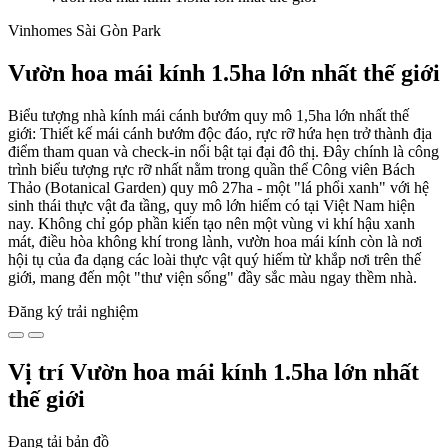
Vinhomes Sài Gòn Park
Vườn hoa mái kính 1.5ha lớn nhất thế giới
Biểu tượng nhà kính mái cánh bướm quy mô 1,5ha lớn nhất thế
giới: Thiết kế mái cánh bướm độc đáo, rực rỡ hứa hẹn trở thành địa
điểm tham quan và check-in nổi bật tại đại đô thị. Đây chính là công
trình biểu tượng rực rỡ nhất nằm trong quần thể Công viên Bách
Thảo (Botanical Garden) quy mô 27ha - một "lá phổi xanh" với hệ
sinh thái thực vật đa tầng, quy mô lớn hiếm có tại Việt Nam hiện
nay. Không chỉ góp phần kiến tạo nên một vùng vi khí hậu xanh
mát, điều hòa không khí trong lành, vườn hoa mái kính còn là nơi
hội tụ của đa dạng các loài thực vật quý hiếm từ khắp nơi trên thế
giới, mang đến một "thư viện sống" đầy sắc màu ngay thềm nhà.
Đăng ký trải nghiệm
Vị trí Vườn hoa mái kính 1.5ha lớn nhất
thế giới
Đang tải bản đồ