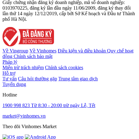
Giấy chứng nhận đăng ký doanh nghiệp, mã số doanh nghiệp:
0103970225, đăng ký lần đầu ngày 11/06/2009, đăng ký thay đổi
lần thứ 14 ngày 12/12/2019, cấp bởi Sở Kế hoạch và Đầu tư Thành
phố Hà Nội.
Về Vingroup
Về Vinhomes
Điều kiện và điều khoản
Quy chế hoạt
động
Chính sách bảo mật
Pháp lý
Miễn trừ trách nhiệm
Chính sách cookies
Hỗ trợ
Tư vấn
Câu hỏi thường gặp
Trung tâm giao dịch
Tuyển dụng
Hotline
1900 998 823
Từ 8:30 - 20:00 trừ ngày Lễ, Tết
market@vinhomes.vn
Theo dõi Vinhomes Market