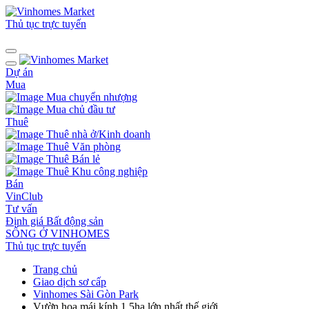
Thủ tục trực tuyến
Dự án
Mua
Mua chuyển nhượng
Mua chủ đầu tư
Thuê
Thuê nhà ở/Kinh doanh
Thuê Văn phòng
Thuê Bán lẻ
Thuê Khu công nghiệp
Bán
VinClub
Tư vấn
Định giá Bất động sản
SỐNG Ở VINHOMES
Thủ tục trực tuyến
Trang chủ
Giao dịch sơ cấp
Vinhomes Sài Gòn Park
Vườn hoa mái kính 1.5ha lớn nhất thế giới