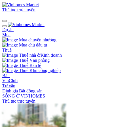
Thủ tục trực tuyến
Dự án
Mua
Mua chuyển nhượng
Mua chủ đầu tư
Thuê
Thuê nhà ở/Kinh doanh
Thuê Văn phòng
Thuê Bán lẻ
Thuê Khu công nghiệp
Bán
VinClub
Tư vấn
Định giá Bất động sản
SỐNG Ở VINHOMES
Thủ tục trực tuyến