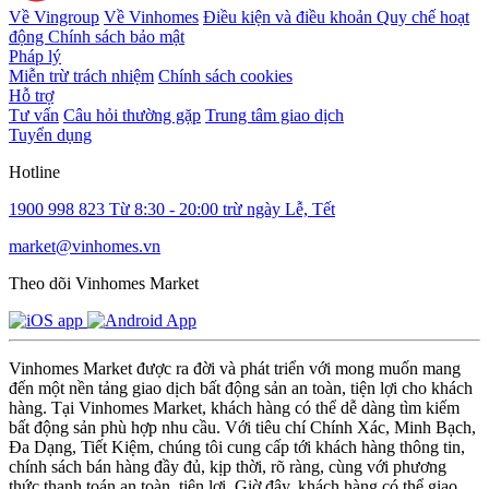
Về Vingroup
Về Vinhomes
Điều kiện và điều khoản
Quy chế hoạt
động
Chính sách bảo mật
Pháp lý
Miễn trừ trách nhiệm
Chính sách cookies
Hỗ trợ
Tư vấn
Câu hỏi thường gặp
Trung tâm giao dịch
Tuyển dụng
Hotline
1900 998 823
Từ 8:30 - 20:00 trừ ngày Lễ, Tết
market@vinhomes.vn
Theo dõi Vinhomes Market
Vinhomes Market được ra đời và phát triển với mong muốn mang
đến một nền tảng giao dịch bất động sản an toàn, tiện lợi cho khách
hàng. Tại Vinhomes Market, khách hàng có thể dễ dàng tìm kiếm
bất động sản phù hợp nhu cầu. Với tiêu chí Chính Xác, Minh Bạch,
Đa Dạng, Tiết Kiệm, chúng tôi cung cấp tới khách hàng thông tin,
chính sách bán hàng đầy đủ, kịp thời, rõ ràng, cùng với phương
thức thanh toán an toàn, tiện lợi. Giờ đây, khách hàng có thể giao