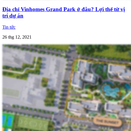
Địa chỉ Vinhomes Grand Park ở đâu? Lợi thế từ vị
trí dự án
Tin tức
26 thg 12, 2021