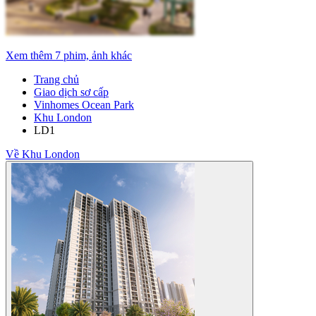
Xem thêm 7 phim, ảnh khác
Trang chủ
Giao dịch sơ cấp
Vinhomes Ocean Park
Khu London
LD1
Về Khu London