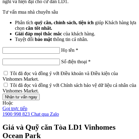
nghi và hiện đại cho cư dân LD1.
Tư vấn mua nhà chuyên sâu
Phân tích
quỹ căn, chính sách, tiện ích
giúp Khách hàng lựa
chọn
căn tốt nhất.
Giải đáp mọi thắc mắc
của khách hàng.
Tuyệt đối
bảo mật
thông tin cá nhân.
Họ tên
*
Số điện thoại
*
Tôi đã đọc và đồng ý với
Điều khoản và Điều kiện
của
Vinhomes Market.
Tôi đã đọc và đồng ý với
Chính sách bảo vệ dữ liệu cá nhân
của
Vinhomes Market.
Nhận tư vấn ngay
Hoặc
Gọi trực tiếp
1900 998 823
Chat qua Zalo
Giá và Quỹ căn Tòa LD1 Vinhomes
Ocean Park