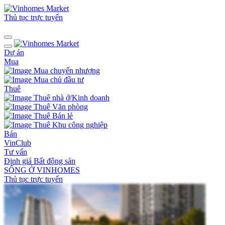
Thủ tục trực tuyến
Dự án
Mua
Mua chuyển nhượng
Mua chủ đầu tư
Thuê
Thuê nhà ở/Kinh doanh
Thuê Văn phòng
Thuê Bán lẻ
Thuê Khu công nghiệp
Bán
VinClub
Tư vấn
Định giá Bất động sản
SỐNG Ở VINHOMES
Thủ tục trực tuyến